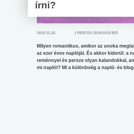
írni?
2020.11.20.
1 PERCES OLVASÁSI IDŐ
Milyen romantikus, amikor az unoka megtal
az ezer éves naplóját. És akkor kiderül: a n
reménnyel és persze olyan kalandokkal, amir
mi naplót? Mi a különbség a napló- és blo