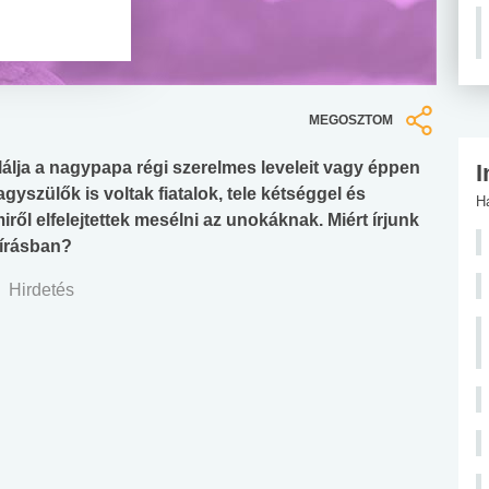
MEGOSZTOM
álja a nagypapa régi szerelmes leveleit vagy éppen
I
agyszülők is voltak fiatalok, tele kétséggel és
H
ől elfelejtettek mesélni az unokáknak. Miért írjunk
gírásban?
Hirdetés