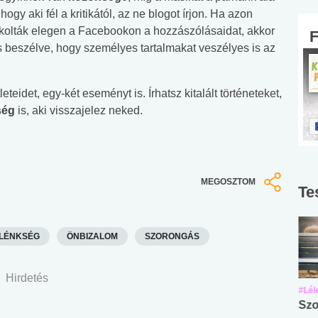
hogy aki fél a kritikától, az ne blogot írjon. Ha azon
jkolták elegen a Facebookon a hozzászólásaidat, akkor
is beszélve, hogy személyes tartalmakat veszélyes is az
idet, egy-két eseményt is. Írhatsz kitalált történeteket,
ség
is, aki visszajelez neked.
MEGOSZTOM
Te
LÉNKSÉG
ÖNBIZALOM
SZORONGÁS
Hirdetés
#Suli, munka
#Suli, munka
#Lél
Angol középfokú
Internet-függőség
Szo