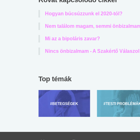
Hogyan búcsúzzunk el 2020-tól?
Nem találom magam, semmi önbizalmam,
Mi az a bipoláris zavar?
Nincs önbizalmam - A Szakértő Válaszol
Top témák
ZÜLŐKNEK
#BETEGSÉGEK
#TESTI PROBLÉMÁ