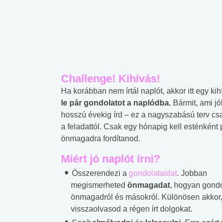
Challenge!
Kihívás
!
Ha korábban nem írtál naplót, akkor itt egy k
le pár gondolatot a naplódba.
Bármit, ami jó
hosszú évekig írd – ez a nagyszabású terv csa
a feladattól. Csak egy hónapig kell esténként 
önmagadra fordítanod.
Miért jó naplót írni?
Összerendezi a
gondolataidat
. Jobban
megismerheted
önmagadat
, hogyan gond
önmagadról és másokról. Különösen akkor
visszaolvasod a régen írt dolgokat.