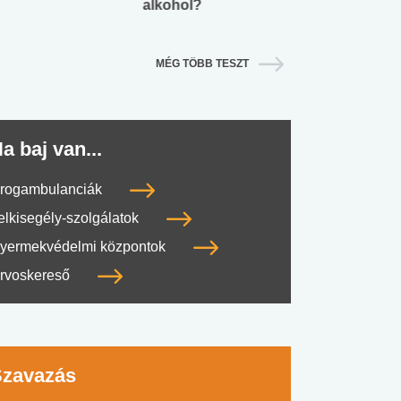
alkohol?
lábnyomod?
MÉG TÖBB TESZT
a baj van...
rogambulanciák
elkisegély-szolgálatok
yermekvédelmi központok
rvoskereső
Szavazás