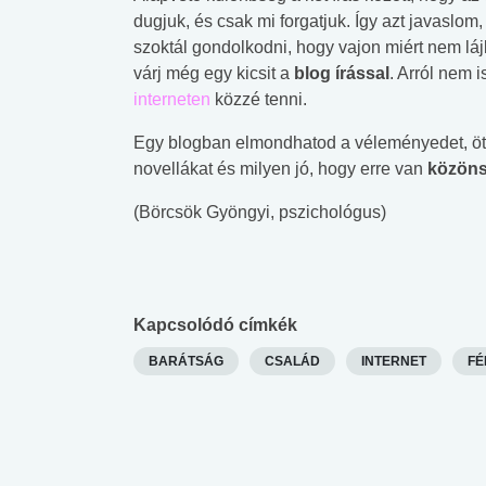
dugjuk, és csak mi forgatjuk. Így azt javaslom, 
szoktál gondolkodni, hogy vajon miért nem lá
várj még egy kicsit a
blog írással
. Arról nem 
interneten
közzé tenni.
Egy blogban elmondhatod a véleményedet, ötlete
novellákat és milyen jó, hogy erre van
közön
(Börcsök Gyöngyi, pszichológus)
Kapcsolódó címkék
BARÁTSÁG
CSALÁD
INTERNET
FÉ
 alkohol
#Zöldövezet
#Betegségek
lent az
Mekkora az ökológiai
Elsősegély