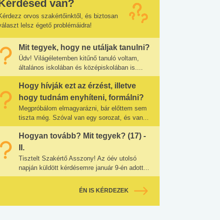
Kérdésed van?
Kérdezz orvos szakértőinktől, és biztosan
választ lelsz égető problémáidra!
Mit tegyek, hogy ne utáljak tanulni?
Üdv! Világéletemben kitűnő tanuló voltam,
általános iskolában és középiskolában is....
Hogy hívják ezt az érzést, illetve
hogy tudnám enyhíteni, formálni?
Megpróbálom elmagyarázni, bár előttem sem
tiszta még. Szóval van egy sorozat, és van...
Hogyan tovább? Mit tegyek? (17) -
II.
Tisztelt Szakértő Asszony! Az óév utolsó
napján küldött kérdésemre január 9-én adott...
ÉN IS KÉRDEZEK