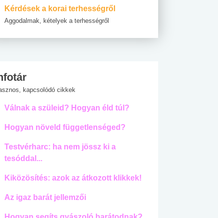
Kérdések a korai terhességről
Aggodalmak, kételyek a terhességről
nfotár
asznos, kapcsolódó cikkek
Válnak a szüleid? Hogyan éld túl?
Hogyan növeld függetlenséged?
Testvérharc: ha nem jössz ki a
tesóddal...
Kiközösítés: azok az átkozott klikkek!
Az igaz barát jellemzői
Hogyan segíts gyászoló barátodnak?