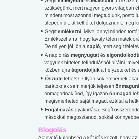
Segít
elmélyedni
és
lelassulni
. Erre azért
szükségünk, mert nagyon gyors világban é
mindent most azonnal megtudjunk, postoljun
ülepedniük, át kell őket dolgoznunk, meg k
Segít
emlékezni
. Mivel annyi minden törté
Emlékszel arra, hogy tavaly télen matek ór
De milyen jól jön a
napló
, mert segít felele
A naplóírás
megnyugtat
és
elgondolkodt
vagyunk hirtelen felindulásból bírálni, mi
közben újra
átgondoljuk
a helyzeteket és a
Őszinte
lehetsz. Olyan sok embernek akar
barátoknak sem merjük teljesen
önmagun
önmagadnak írod, így igazán
önmagad
le
megismerheted saját magad, ezáltal a hét
Fogalmazás
gyakorlása. Segít összerende
másokkal megosztanod, sokkal könnyebben
Blogolás
Alapvető különbség a két írás között, hogy a