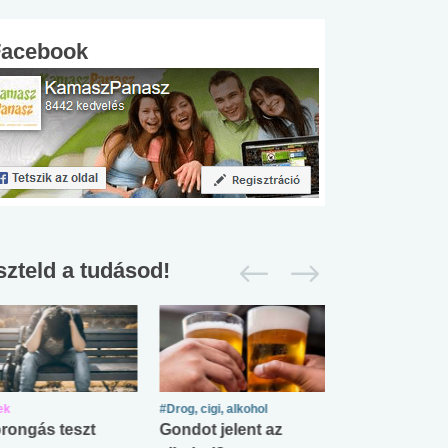
Facebook
szteld a tudásod!
ek
#Drog, cigi, alkohol
#Zöldövezet
rongás teszt
Gondot jelent az
Mekkora az ö