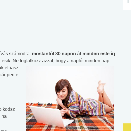
ihívás számodra:
mostantól 30 napon át minden este írj
l esik. Ne foglalkozz azzal, hogy a naplót minden
nap,
k elriaszt
pár percet
olkodsz
, ha