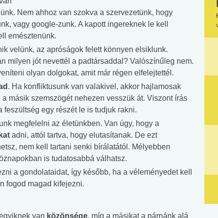
 van
lünk. Nem ahhoz van szokva a szervezetünk, hogy
k, vagy google-zunk. A kapott ingereknek le kell
ell emésztenünk.
nik velünk, az apróságok felett könnyen elsiklunk.
án milyen jót nevettél a padtársaddal? Valószínűleg nem.
veníteni olyan dolgokat, amit már régen elfelejtettél.
ad
. Ha konfliktusunk van valakivel, akkor hajlamosak
vel a másik szemszögét nehezen vesszük át. Viszont írás
 feszültség egy részét le is tudjuk rakni.
unk megfelelni az életünkben. Van úgy, hogy a
kat
adni, attól tartva, hogy elutasítanak. De ezt
hetsz, nem kell tartani senki bírálatától. Mélyebben
köznapokban is tudatosabbá válhatsz.
zni a gondolataidat, így később, ha a véleményedet kell
 fogod magad kifejezni.
z egyiknek van
közönsége
, míg a másikat a párnánk alá