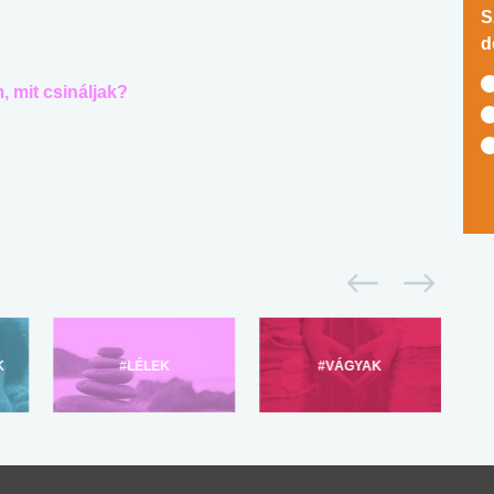
S
d
 mit csináljak?
K
#LÉLEK
#VÁGYAK