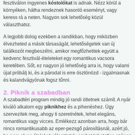
fesztiválon ingyenes
kóstolókat
is adnak. Nézz körül a
környéken, hátha rendeznek hasonló eseményt, vagy
keress rá a neten. Nagyon sok lehetőség közül
választhatsz.
A legjobb dolog ezekben a randikban, hogy miközben
élvezheted a másik társaságát, lehetőségetek van új
találkozót megbeszélni, amikor megfőzhetitek együtt a
kedvenc fesztivál-ételeteket egy romantikus vacsora
keretében. Sőt, ez nagyon jó lehetőség arra is, hogy valami
újat próbálj ki, és a párodat is erre ösztönözd - izgalmasnak
és kalandvágyónak fogsz tűnni.
2. Piknik a szabadban
A szabadtéri program mindig jó randi ötletnek számít. A nyár
kiváló alkalom egy
piknikhez
és a pihenéshez. Úgy
szervezitek meg, ahogy ti szeretnétek, lehet elegáns,
romantikus vagy vicces. Emlékezz azonban arra, hogy bár
nincs romantikusabb az eper-pezsgő párosításnál, azért jó,