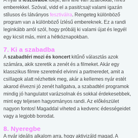
emberekkel. Szóval, vidd el a pasit/csajt valami igazán
stílusos és látványos
fesztiválra
. Rengeteg különböző
program van a különböző ízlésű embereknek. Ez a randi
leginkább arról szól, hogy próbálj ki valami újat és legyél
egy kicsit más, mint a hétköznapokban.
7. Ki a szabadba
A
szabadtéri mozi és koncert
kitűnő választás azok
számára, akik szeretik a zenét és a filmeket. Akár egy
klasszikus filmre szeretnéd elvinni a partneredet, amit a
csillagok alatt nézhettek meg, akár a kellemes nyár estét
akarod élvezni jó zenét hallgatva, a szabadtéri programok
mindig jó hangulatot varázsolnak és sokkal érdekesebbek,
mint egy teljesen hagyományos randi. Az előkészület
nagyon fontos! Magaddal viheted a kedvenc édességeidet
vagy a legjobb borodat.
8. Nyeregbe
A nyár ideális alkalom arra, hogy aktivizáld magad. A