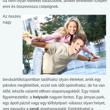
ha nem olyan ételeket választotok, amiket lehetetlen szépen
enni és összevissza csöpögnek.
Az összes
nagy
bevásárlóközpontban találhatsz olyan ételeket, amik egy
piknikre megfelelőek, ezzel sok időt spórolhatsz, de ha van
időd, készíts valamit otthoni alapanyagokból. Egy másik
figyelmeztetés: a
helyszín
nagyon fontos. Egy árnyas park,
egy ápolt pázsit vagy egy tó/folyópart -válassz olyan helyet,
ami megadja a
randi
alaphangulatát. Feldobhatod a