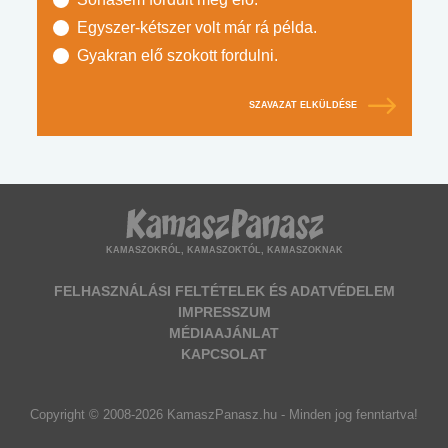
Egyszer-kétszer volt már rá példa.
Gyakran elő szokott fordulni.
SZAVAZAT ELKÜLDÉSE
KAMASZOKRÓL, KAMASZOKTÓL, KAMASZOKNAK
FELHASZNÁLÁSI FELTÉTELEK ÉS ADATVÉDELEM
IMPRESSZUM
MÉDIAAJÁNLAT
KAPCSOLAT
Copyright © 2008-2026 KamaszPanasz.hu - Minden jog fenntartva!