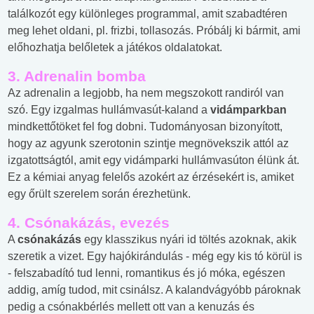
találkozót egy különleges programmal, amit szabadtéren
meg lehet oldani, pl. frizbi, tollasozás. Próbálj ki bármit, ami
előhozhatja belőletek a játékos oldalatokat.
3. Adrenalin bomba
Az adrenalin a legjobb, ha nem megszokott randiról van
szó. Egy izgalmas hullámvasút-kaland a
vidámparkban
mindkettőtöket fel fog dobni. Tudományosan bizonyított,
hogy az agyunk szerotonin szintje megnövekszik attól az
izgatottságtól, amit egy vidámparki hullámvasúton élünk át.
Ez a kémiai anyag felelős azokért az érzésekért is, amiket
egy őrült szerelem során érezhetünk.
4. Csónakázás, evezés
A
csónakázás
egy klasszikus nyári id töltés azoknak, akik
szeretik a vizet. Egy hajókirándulás - még egy kis tó körül is
- felszabadító tud lenni, romantikus és jó móka, egészen
addig, amíg tudod, mit csinálsz. A kalandvágyóbb pároknak
pedig a csónakbérlés mellett ott van a kenuzás és