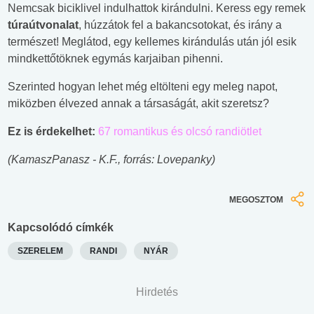
Nemcsak biciklivel indulhattok kirándulni. Keress egy remek
túraútvonalat
, húzzátok fel a bakancsotokat, és irány a
természet! Meglátod, egy kellemes kirándulás után jól esik
mindkettőtöknek egymás karjaiban pihenni.
Szerinted hogyan lehet még eltölteni egy meleg napot,
miközben élvezed annak a társaságát, akit szeretsz?
Ez is érdekelhet:
67 romantikus és olcsó randiötlet
(KamaszPanasz - K.F., forrás: Lovepanky)
MEGOSZTOM
Kapcsolódó címkék
SZERELEM
RANDI
NYÁR
Hirdetés