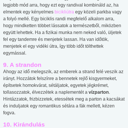
legjobb mód arra, hogy ezt egy randival kombináld az, ha
elmentek egy kényelmes
bicikliútra
egy közeli parkba vagy
a folyó mellé. Egy biciklis randi megfelelő alkalom arra,
hogy mindketten többet lássatok a természetből, miközben
együtt lehettek. Ha a fizikai munka nem neked való, üljetek
fel egy tandemre és menjetek lassan. Ha van időtök,
menjetek el egy vidéki útra, így több időt tölthettek
egymással.
9. A strandon
Ahogy az idő melegszik, az emberek a strand felé veszik az
irányt. Hozzátok felszínre a bennetek rejlő kisgyermeket,
építsetek homokvárat, sétáljatok, egyetek jégkrémet,
tollasozzatok, élvezzétek a naplementét a
vízparton
.
Hintázzatok, frizbizzetek, etessétek meg a parton a kacsákat
és induljatok egy romantikus sétára a fák mellett, kézen
fogva.
10. Kirándulás