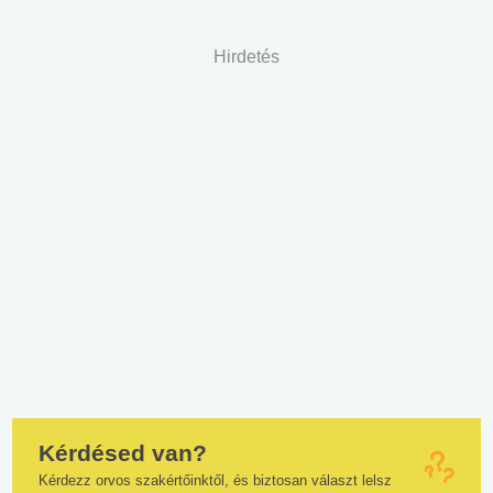
Hirdetés
Kérdésed van?
Kérdezz orvos szakértőinktől, és biztosan választ lelsz