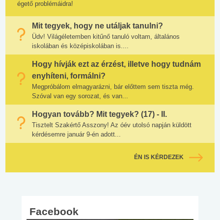
égető problémáidra!
Mit tegyek, hogy ne utáljak tanulni?
Üdv! Világéletemben kitűnő tanuló voltam, általános
iskolában és középiskolában is....
Hogy hívják ezt az érzést, illetve hogy tudnám
enyhíteni, formálni?
Megpróbálom elmagyarázni, bár előttem sem tiszta még.
Szóval van egy sorozat, és van...
Hogyan tovább? Mit tegyek? (17) - II.
Tisztelt Szakértő Asszony! Az óév utolsó napján küldött
kérdésemre január 9-én adott...
ÉN IS KÉRDEZEK
Facebook