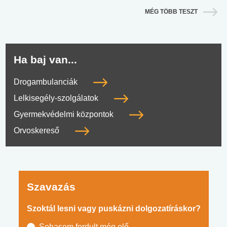
MÉG TÖBB TESZT
Ha baj van...
Drogambulanciák
Lelkisegély-szolgálatok
Gyermekvédelmi központok
Orvoskereső
Szavazás
Szoktál lesni vagy puskázni dolgozatíráskor?
Sohasem fordult még elő.