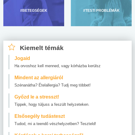
#BETEGSÉGEK
#TESTI PROBLÉMÁK
Kiemelt témák
Jogaid
Ha orvoshoz kell menned, vagy kórházba kerülsz
Mindent az allergiáról
Szénanátha? Ételallergia? Tudj meg többet!
Győzd le a stresszt!
Tippek, hogy túljuss a feszült helyzeteken.
Elsősegély tudásteszt
Tudod, mi a teendő vészhelyzetben? Teszteld!