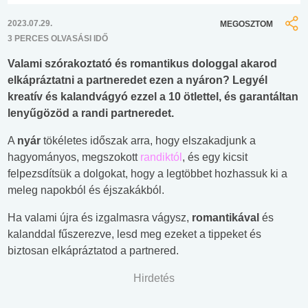
2023.07.29.
MEGOSZTOM
3 PERCES OLVASÁSI IDŐ
Valami szórakoztató és romantikus dologgal akarod
elkápráztatni a partneredet ezen a nyáron? Legyél
kreatív és kalandvágyó ezzel a 10 ötlettel, és garantáltan
lenyűgözöd a randi partneredet.
A
nyár
tökéletes időszak arra, hogy elszakadjunk a
hagyományos, megszokott
randiktól
, és egy kicsit
felpezsdítsük a dolgokat, hogy a legtöbbet hozhassuk ki a
meleg napokból és éjszakákból.
Ha valami újra és izgalmasra vágysz,
romantikával
és
kalanddal fűszerezve, lesd meg ezeket a tippeket és
biztosan elkápráztatod a partnered.
Hirdetés