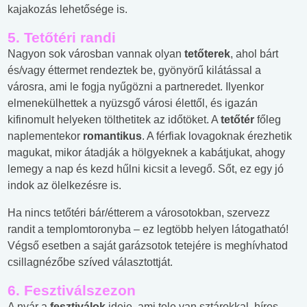
kajakozás lehetősége is.
5. Tetőtéri randi
Nagyon sok városban vannak olyan
tetőterek
, ahol bárt
és/vagy éttermet rendeztek be, gyönyörű kilátással a
városra, ami le fogja nyűgözni a partneredet. Ilyenkor
elmenekülhettek a nyüzsgő városi élettől, és igazán
kifinomult helyeken tölthetitek az időtöket. A
tetőtér
főleg
naplementekor
romantikus
. A férfiak lovagoknak érezhetik
magukat, mikor átadják a hölgyeknek a kabátjukat, ahogy
lemegy a nap és kezd hűlni kicsit a levegő. Sőt, ez egy jó
indok az ölelkezésre is.
Ha nincs tetőtéri bár/étterem a városotokban, szervezz
randit a templomtoronyba – ez legtöbb helyen látogatható!
Végső esetben a saját garázsotok tetejére is meghívhatod
csillagnézőbe szíved választottját.
6. Fesztiválszezon
A nyár a
fesztiválok
ideje, ami tele van sztárokkal, híres