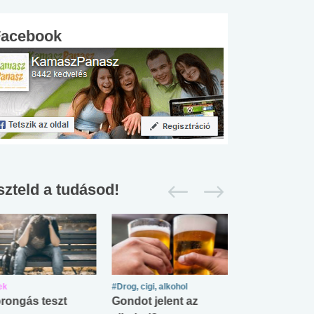
Facebook
szteld a tudásod!
ek
#Drog, cigi, alkohol
#Zöldövezet
rongás teszt
Gondot jelent az
Mekkora az ö