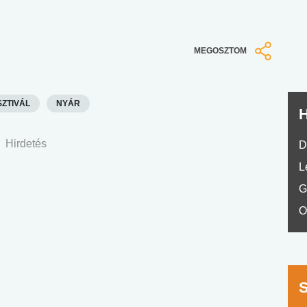
nyelvvizsga teszt -
teszt
No.42
MEGOSZTOM
SZTIVÁL
NYÁR
H
Hirdetés
D
L
G
O