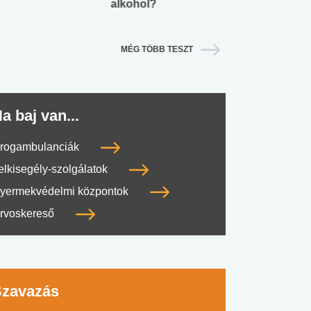
alkohol?
lábnyomod?
MÉG TÖBB TESZT
a baj van...
rogambulanciák
elkisegély-szolgálatok
yermekvédelmi központok
rvoskereső
Szavazás