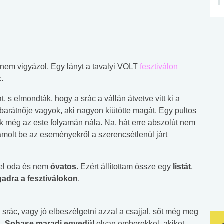
nem vigyázol. Egy lányt a tavalyi VOLT
fesztiválon
.
s elmondták, hogy a srác a vállán átvetve vitt ki a
 barátnője vagyok, aki nagyon kiütötte magát. Egy pultos
unk még az este folyamán nála. Na, hát erre abszolút nem
ámolt be az eseményekről a szerencsétlenül járt
yel oda és nem
óvatos
. Ezért állítottam össze egy
listát
,
adra a fesztiválokon
.
 srác, vagy jó elbeszélgetni azzal a csajjal, sőt még meg
i.
Sohase maradj egyedül
olyan emberekkel, akiket