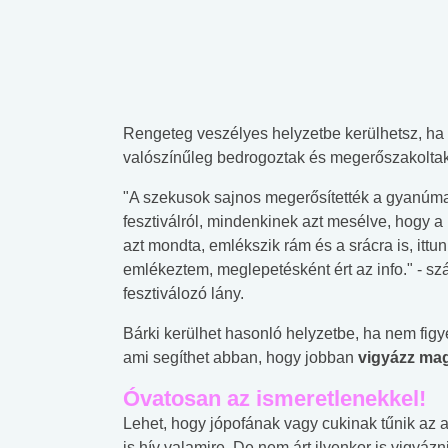
Rengeteg veszélyes helyzetbe kerülhetsz, ha 
valószínűleg bedrogoztak és megerőszakoltak
"A szekusok sajnos megerősítették a gyanúmat, 
fesztiválról, mindenkinek azt mesélve, hogy a
azt mondta, emlékszik rám és a srácra is, itt
emlékeztem, meglepetésként ért az info." - sz
fesztiválozó lány.
Bárki kerülhet hasonló helyzetbe, ha nem fig
ami segíthet abban, hogy jobban
vigyázz mag
Óvatosan az ismeretlenekkel!
Lehet, hogy jópofának vagy cukinak tűnik az a
is hív valamire. De nem árt ilyenkor is vigyázn