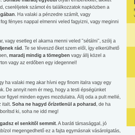
d, cseréljetek számot és találkozzatok napközben a
ágában
. Ha valaki a pénzedre számít, vagy
fog fényes nappal elmenni veled fagyizni, vagy meginni
r, vagy esetleg el akarna menni veled "sétálni", szólj a
ljenek rád
. Te se téveszd őket szem elől, így elkerülhető
sben,
maradj mindig a tömegben
vagy állj közel a
arton vagy az erdőben egy idegennel!
y ha valaki meg akar hívni egy finom italra vagy egy
k. De annyit nem ér meg, hogy a testi épségünket
or figyel minden egyes mozdulatra. Állj oda a pult mellé,
italt.
Soha ne hagyd őrízetlenül a poharad
, de ha
orítsd ki, soha ne idd meg!
gadsz el senkitől semmit
. A baráti társasággal, jó
bízol megengedhető ez a fajta egymásnak vásárolgatás,