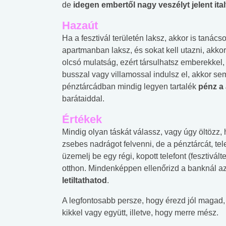
de
idegen embertől nagy veszélyt jelent ital
Hazaút
Ha a fesztivál területén laksz, akkor is taná
apartmanban laksz, és sokat kell utazni, akko
olcsó mulatság, ezért társulhatsz emberekkel
busszal vagy villamossal indulsz el, akkor se
pénztárcádban mindig legyen tartalék
pénz a 
barátaiddal.
Értékek
Mindig olyan táskát válassz, vagy úgy öltözz,
zsebes nadrágot felvenni, de a pénztárcát, t
üzemelj be egy régi, kopott telefont (fesztivált
otthon. Mindenképpen ellenőrizd a banknál az
letiltathatod
.
A legfontosabb persze, hogy érezd jól magad
 alkohol
#Zöldövezet
#Betegségek
kikkel vagy együtt, illetve, hogy merre mész.
lent az
Mekkora az ökológiai
Elsősegély