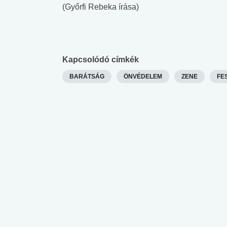
lábnyomod?
tudásteszt
(Győrfi Rebeka írása)
Kapcsolódó címkék
BARÁTSÁG
ÖNVÉDELEM
ZENE
FE