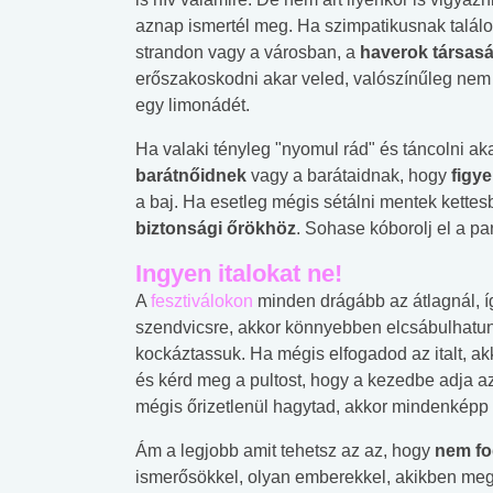
aznap ismertél meg. Ha szimpatikusnak találo
strandon vagy a városban, a
haverok társas
erőszakoskodni akar veled, valószínűleg nem 
egy limonádét.
Ha valaki tényleg "nyomul rád" és táncolni aka
barátnőidnek
vagy a barátaidnak, hogy
figye
a baj. Ha esetleg mégis sétálni mentek kette
biztonsági őrökhöz
. Sohase kóborolj el a p
Ingyen italokat ne!
A
fesztiválokon
minden drágább az átlagnál, íg
szendvicsre, akkor könnyebben elcsábulhatun
kockáztassuk. Ha mégis elfogadod az italt, akk
és kérd meg a pultost, hogy a kezedbe adja az 
mégis őrizetlenül hagytad, akkor mindenképp b
Ám a legjobb amit tehetsz az az, hogy
nem fo
ismerősökkel, olyan emberekkel, akikben meg