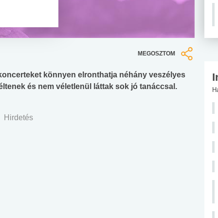
MEGOSZTOM
s koncerteket könnyen elronthatja néhány veszélyes
I
éltenek és nem véletlenül láttak sok jó tanáccsal.
H
Hirdetés