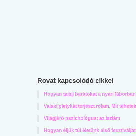
Rovat kapcsolódó cikkei
Hogyan találj barátokat a nyári táborba
Valaki pletykát terjeszt rólam. Mit tehete
Világjáró pszichológus: az iszlám
Hogyan éljük túl életünk első fesztiváljá