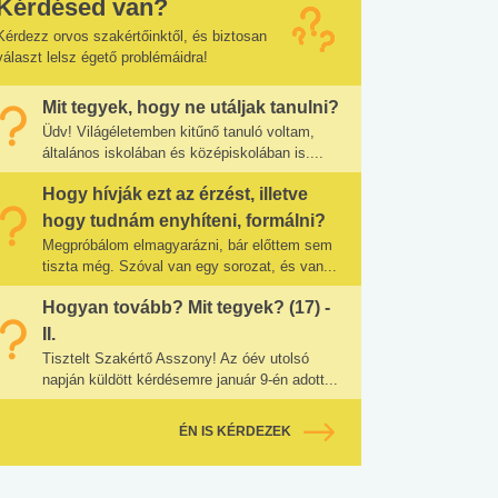
Kérdésed van?
Kérdezz orvos szakértőinktől, és biztosan
választ lelsz égető problémáidra!
Mit tegyek, hogy ne utáljak tanulni?
Üdv! Világéletemben kitűnő tanuló voltam,
általános iskolában és középiskolában is....
Hogy hívják ezt az érzést, illetve
hogy tudnám enyhíteni, formálni?
Megpróbálom elmagyarázni, bár előttem sem
tiszta még. Szóval van egy sorozat, és van...
Hogyan tovább? Mit tegyek? (17) -
II.
Tisztelt Szakértő Asszony! Az óév utolsó
napján küldött kérdésemre január 9-én adott...
ÉN IS KÉRDEZEK