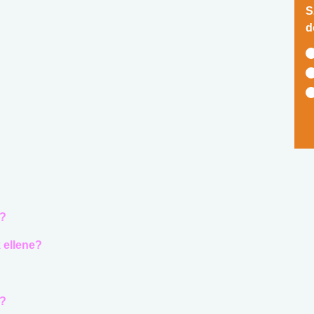
S
d
n?
k ellene?
t?