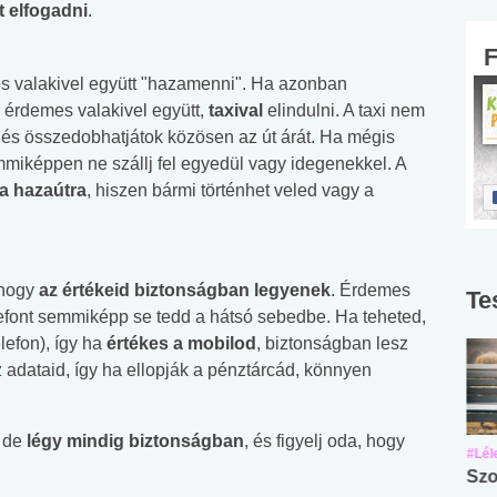
t elfogadni
.
csos valakivel együtt "hazamenni". Ha azonban
r érdemes valakivel együtt,
taxival
elindulni. A taxi nem
, és összedobhatjátok közösen az út árát. Ha mégis
mmiképpen ne szállj fel egyedül vagy idegenekkel. A
a hazaútra
, hiszen bármi történhet veled vagy a
 hogy
az értékeid biztonságban legyenek
. Érdemes
Te
elefont semmiképp se tedd a hátsó sebedbe. Ha teheted,
elefon), így ha
értékes a mobilod
, biztonságban lesz
 adataid, így ha ellopják a pénztárcád, könnyen
, de
légy mindig biztonságban
, és figyelj oda, hogy
#Suli, munka
#Suli, munka
#Lél
Angol középfokú
Internet-függőség
Szo