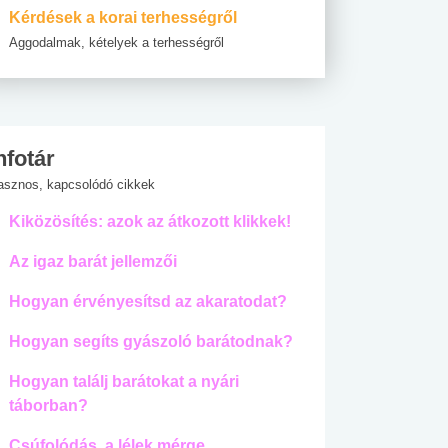
Kérdések a korai terhességről
Aggodalmak, kételyek a terhességről
nfotár
asznos, kapcsolódó cikkek
Kiközösítés: azok az átkozott klikkek!
Az igaz barát jellemzői
Hogyan érvényesítsd az akaratodat?
Hogyan segíts gyászoló barátodnak?
Hogyan találj barátokat a nyári
táborban?
Csúfolódás, a lélek mérge