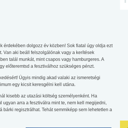
ek érdekében dolgozz év közben! Sok fiatal úgy oldja ezt
. Van aki beáll felszolgálónak vagy a kerítések
kben talál munkát, mint csapos vagy hamburgeres. A
gy előteremtsd a fesztiválhoz szükséges pénzt.
kedésért! Úgyis mindig akad valaki az ismeretségi
imum egy kicsit keresgélni kell utána.
nál kisebb az utazási költség személyenként. Ha
gyan arra a fesztiválra mint te, nem kell megijedni,
vá bárki regisztrálhat. Tehát semmiképp sem lehetetlen a