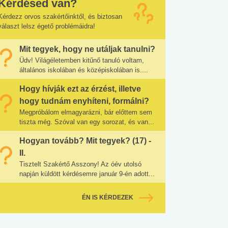
Kérdésed van?
Kérdezz orvos szakértőinktől, és biztosan
választ lelsz égető problémáidra!
Mit tegyek, hogy ne utáljak tanulni?
Üdv! Világéletemben kitűnő tanuló voltam,
általános iskolában és középiskolában is....
Hogy hívják ezt az érzést, illetve
hogy tudnám enyhíteni, formálni?
Megpróbálom elmagyarázni, bár előttem sem
tiszta még. Szóval van egy sorozat, és van...
Hogyan tovább? Mit tegyek? (17) -
II.
Tisztelt Szakértő Asszony! Az óév utolsó
napján küldött kérdésemre január 9-én adott...
ÉN IS KÉRDEZEK