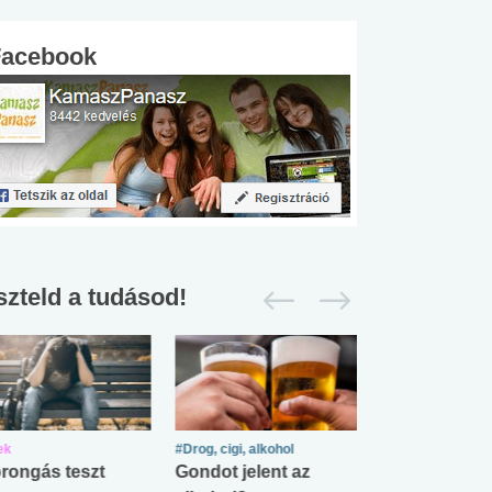
Facebook
szteld a tudásod!
ek
#Drog, cigi, alkohol
#Zöldövezet
rongás teszt
Gondot jelent az
Mekkora az ö