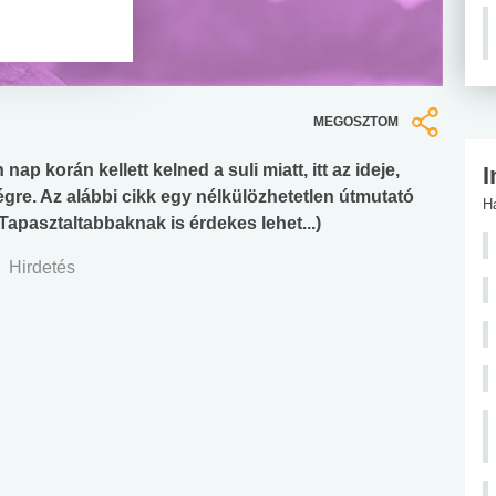
MEGOSZTOM
p korán kellett kelned a suli miatt, itt az ideje,
I
égre. Az alábbi cikk egy nélkülözhetetlen útmutató
H
 (Tapasztaltabbaknak is érdekes lehet...)
Hirdetés