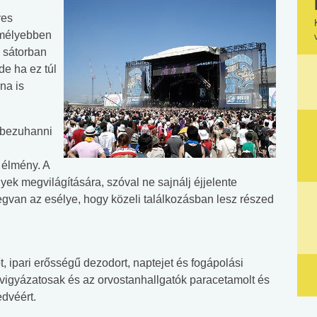
yes
t mélyebben
 sátorban
e ha ez túl
na is
e bezuhanni
 élmény. A
yek megvilágítására, szóval ne sajnálj éjjelente
megvan az esélye, hogy közeli találkozásban lesz részed
, ipari erősségű dezodort, naptejet és fogápolási
ővigyázatosak és az orvostanhallgatók paracetamolt és
edvéért.