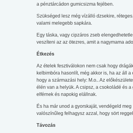
lábnyomod?
tudásteszt
a pénztárcádon gumicsizma fejében.
Szükséged lesz még vízálló dzsekire, réteges,
valami melegebb sapkára.
Egy táska, vagy cipzáros zseb elengedhetetlen
veszíteni az az ötezres, amit a nagymama adot
Étkezés
Az ételek fesztiválokon nem csak hogy drágák
kelbimbóra hasonlít, még akkor is, ha az áll 
hogy a származási hely: M.o.. Az előkészülete
élén van a helyük. A csipsz, a csokoládé és a
elférnek és napokig elállnak.
És ha már unod a gyorskaját, vendégeld meg ma
valószínűleg felhagysz azzal, hogy sört reggeli
Távozás