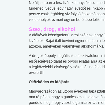
Ne állj sorban a fesztiváli zuhanyzókhoz, mer
fürdened, vegyél egy nagy levegőt és inkább 
persze csak jéghideg víz folyik) és komótos
vízlelőhelyekre, mert egy emberöltőbe telik mi
Szex, drog, alkohol
A diákévek kétségtelenül arról szólnak, hogy ú
kivételek. Saját italt bevinni egyértelműen a 
azokon, amelyeken valamilyen alkoholmárka 
A drogok éppoly illegálisak a fesztiválokon, m
elsősegélyszolgálat és orvosi ellátás arra az
a legközelebbi elsősegély-sátrat, és ne feled
óvszert!!!
Öltözködés és időjárás
Magyarországon az utóbbi években tapasztalha
 alkohol
#Zöldövezet
#Betegségek
már rá példa, hogy a gumicsizma is alapvető ke
lent az
Mekkora az ökológiai
Elsősegély
gondold meg, hogy viszel-e gumicsizmát, mert