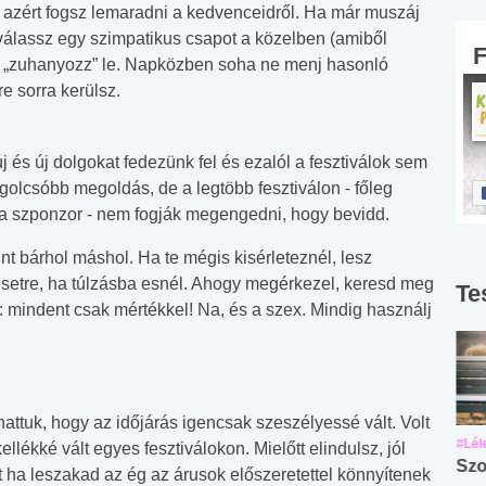
t azért fogsz lemaradni a kedvenceidről. Ha már muszáj
válassz egy szimpatikus csapot a közelben (amiből
an „zuhanyozz” le. Napközben soha ne menj hasonló
re sorra kerülsz.
j és új dolgokat fedezünk fel és ezalól a fesztiválok sem
legolcsóbb megoldás, de a legtöbb fesztiválon - főleg
a szponzor - nem fogják megengedni, hogy bevidd.
int bárhol máshol. Ha te mégis kisérleteznél, lesz
 esetre, ha túlzásba esnél. Ahogy megérkezel, keresd meg
Te
d: mindent csak mértékkel! Na, és a szex. Mindig használj
ttuk, hogy az időjárás igencsak szeszélyessé vált. Volt
#Suli, munka
#Suli, munka
#Lél
llékké vált egyes fesztiválokon. Mielőtt elindulsz, jól
Angol középfokú
Internet-függőség
Szo
 ha leszakad az ég az árusok előszeretettel könnyítenek