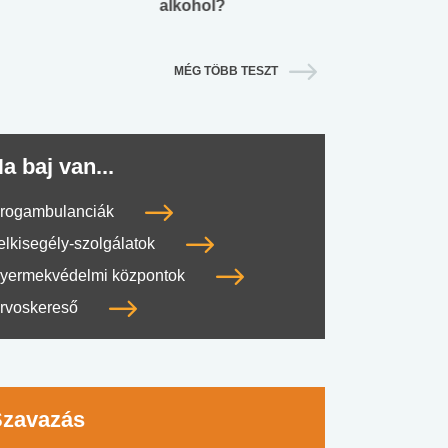
alkohol?
lábnyomod?
MÉG TÖBB TESZT
a baj van...
rogambulanciák
elkisegély-szolgálatok
yermekvédelmi központok
rvoskereső
Szavazás