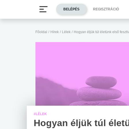
BELÉPÉS
REGISZTRÁCIÓ
Főoldal
/
Hírek
/
Lélek
/
Hogyan éljük túl életünk első feszti
#LÉLEK
Hogyan éljük túl élet