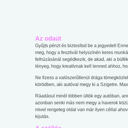
Az odaút
Gyűjts pénzt és biztosítsd be a jegyedet! Enn
meg, hogy a fesztivál helyszínén keres munkát
felhúzásánál segédkezik, de akad, aki a büfé
lényeg, hogy kreatívnak kell lenned ahhoz, ho
Ne fizess a valószerűtlenül drága tömegközle
körödben, aki autóval megy ki a Szigetre. Max
Ráadásul minél többen ültök egy autóban, an
azonban senki más nem megy a haverok közül u
mivel rengeteg oldal van már ilyen céllal aho
kijutás.