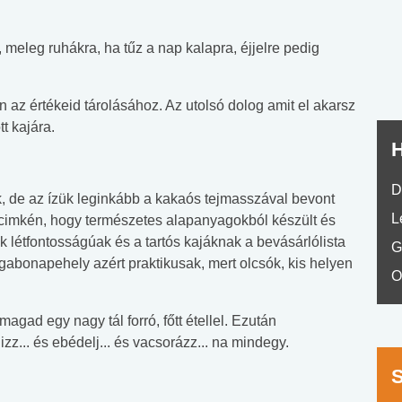
nyelvvizsga teszt -
teszt
No.42
 meleg ruhákra, ha tűz a nap kalapra, éjjelre pedig
 az értékeid tárolásához. Az utolsó dolog amit el akarsz
t kajára.
H
D
, de az ízük leginkább a kakaós tejmasszával bevont
L
a cimkén, hogy természetes alapanyagokból készült és
k létfontosságúak és a tartós kajáknak a bevásárlólista
G
 gabonapehely azért praktikusak, mert olcsók, kis helyen
O
gad egy nagy tál forró, főtt étellel. Ezután
zz... és ebédelj... és vacsorázz... na mindegy.