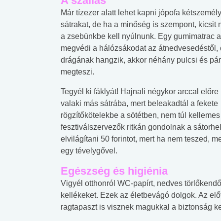
A szállás
Már tízezer alatt lehet kapni jópofa kétszemél
sátrakat, de ha a minőség is szempont, kicsi
a zsebünkbe kell nyúlnunk. Egy gumimatrac a
megvédi a hálózsákodat az átnedvesedéstől, d
drágának hangzik, akkor néhány pulcsi és pár
megteszi.
Tegyél ki fáklyát! Hajnali négykor arccal előr
valaki más sátrába, mert beleakadtál a fekete
rögzítőkötelekbe a sötétben, nem túl kellemes
fesztiválszervezők ritkán gondolnak a sátorhel
elvilágítani 50 forintot, mert ha nem teszed, 
egy tévelygővel.
Egészség és higiénia
Vigyél otthonról WC-papírt, nedves törlőkendőt
kellékeket. Ezek az életbevágó dolgok. Az el
ragtapaszt is visznek magukkal a biztonság k