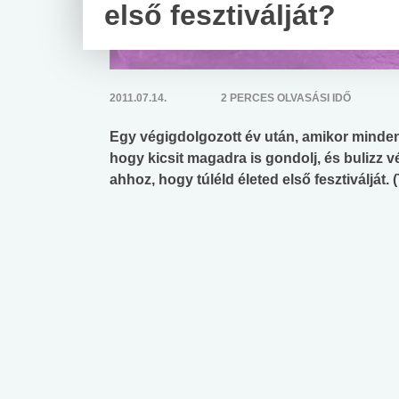
első fesztiválját?
2011.07.14.
2 PERCES OLVASÁSI IDŐ
Egy végigdolgozott év után, amikor minden na
hogy kicsit magadra is gondolj, és bulizz v
ahhoz, hogy túléld életed első fesztiválját.