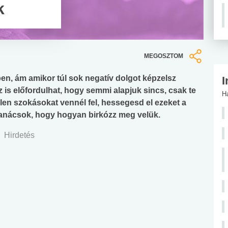
k
MEGOSZTOM
, ám amikor túl sok negatív dolgot képzelsz
I
 is előfordulhat, hogy semmi alapjuk sincs, csak te
H
en szokásokat vennél fel, hessegesd el ezeket a
 tanácsok, hogy hogyan birkózz meg velük.
Hirdetés