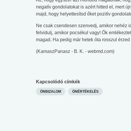
lábnyomod?
tudásteszt
negatív gondolatokat is azért hitted el, mert ú
majd, hogy helyettesítsd őket pozitív gondolat
Ne csak csendesen szenvedj, amikor nehéz id
felvidulj, amikor pocsékul vagy! Ők emlékezte
magad. Ha pedig már hetek óta rosszul érzed
(KamaszPanasz - B. K. - webmd.com)
Kapcsolódó címkék
ÖNBIZALOM
ÖNÉRTÉKELÉS