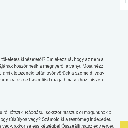
 tökéletes kinézetétől? Emlékezz rá, hogy az nem a
kájának köszönhetik a megnyerő látványt. Most nézz
 amik tetszenek: talán gyönyörűek a szemeid, vagy
tívumokra és ne hasonlítsd magad másokhoz, hiszen
ülről látszik! Ráadásul sokszor hisszük el magunknak a
hogy túlsúlyos vagy? Számold ki a testtömeg indexedet,
 vagy, akkor se ess kétségbe! Összeállíthatsz egy tervet,