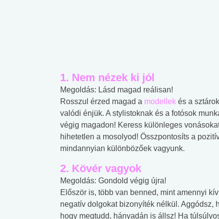
1. Nem nézek ki jól
Megoldás: Lásd magad reálisan!
Rosszul érzed magad a
modellek
és a sztárok
valódi énjük. A stylistoknak és a fotósok mun
végig magadon! Keress különleges vonásokat,
hihetetlen a mosolyod! Összpontosíts a pozi
mindannyian különbözőek vagyunk.
2. Kövér vagyok
Megoldás: Gondold végig újra!
Először is, több van benned, mint amennyi kív
negatív dolgokat bizonyíték nélkül. Aggódsz, 
hogy megtudd, hányadán is állsz! Ha túlsúlyos