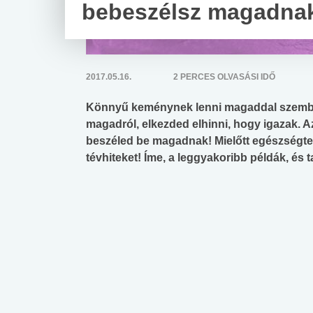
bebeszélsz magadna
2017.05.16.
2 PERCES OLVASÁSI IDŐ
Könnyű keménynek lenni magaddal szemben
magadról, elkezded elhinni, hogy igazak. Az
beszéled be magadnak! Mielőtt egészségtel
tévhiteket! Íme, a leggyakoribb példák, és