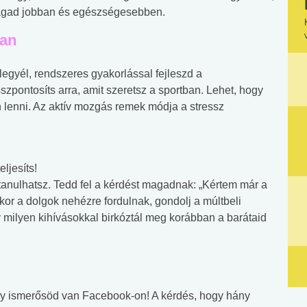
magad jobban és egészségesebben.
ban
gyél, rendszeres gyakorlással fejleszd a
zpontosíts arra, amit szeretsz a sportban. Lehet, hogy
 lenni. Az aktív mozgás remek módja a stressz
ljesíts!
anulhatsz. Tedd fel a kérdést magadnak: „Kértem már a
kor a dolgok nehézre fordulnak, gondolj a múltbeli
y milyen kihívásokkal birkóztál meg korábban a barátaid
ny ismerősöd van Facebook-on! A kérdés, hogy hány