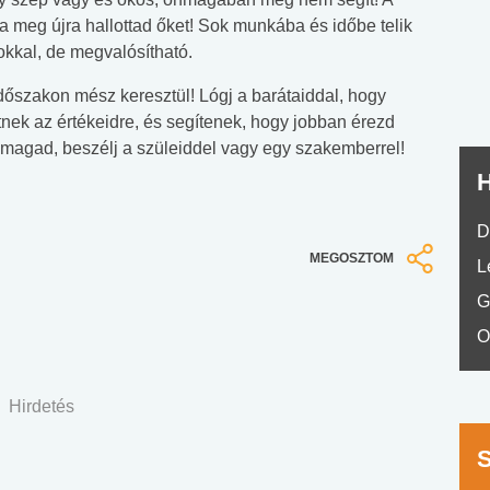
nyelvvizsga teszt -
teszt
jra meg újra hallottad őket! Sok munkába és időbe telik
No.42
okkal, de megvalósítható.
őszakon mész keresztül! Lógj a barátaiddal, hogy
tnek az értékeidre, és segítenek, hogy jobban érezd
 magad, beszélj a szüleiddel vagy egy szakemberrel!
H
D
MEGOSZTOM
L
G
O
Hirdetés