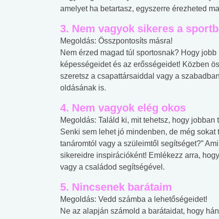
amelyet ha betartasz, egyszerre érezheted 
3. Nem vagyok sikeres a sport
Megoldás: Összpontosíts másra!
Nem érzed magad túl sportosnak? Hogy jobb le
képességeidet és az erősségeidet! Közben öss
szeretsz a csapattársaiddal vagy a szabadban
oldásának is.
4. Nem vagyok elég okos
Megoldás: Találd ki, mit tehetsz, hogy jobban te
Senki sem lehet jó mindenben, de még sokat t
tanáromtól vagy a szüleimtől segítséget?” Ami
sikereidre inspirációként! Emlékezz arra, hog
vagy a családod segítségével.
5. Nincsenek barátaim
Megoldás: Vedd számba a lehetőségeidet!
Ne az alapján számold a barátaidat, hogy há