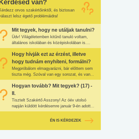
Kérdésed van?
Kérdezz orvos szakértőinktől, és biztosan
választ lelsz égető problémáidra!
Mit tegyek, hogy ne utáljak tanulni?
Üdv! Világéletemben kitűnő tanuló voltam,
általános iskolában és középiskolában is....
Hogy hívják ezt az érzést, illetve
hogy tudnám enyhíteni, formálni?
Megpróbálom elmagyarázni, bár előttem sem
tiszta még. Szóval van egy sorozat, és van...
Hogyan tovább? Mit tegyek? (17) -
II.
Tisztelt Szakértő Asszony! Az óév utolsó
napján küldött kérdésemre január 9-én adott...
ÉN IS KÉRDEZEK