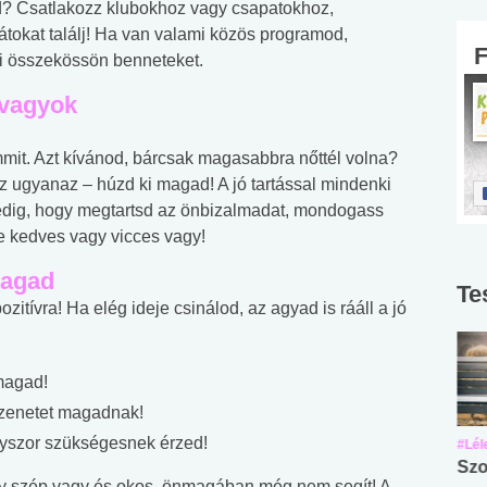
? Csatlakozz klubokhoz vagy csapatokhoz,
rátokat találj! Ha van valami közös programod,
i összekössön benneteket.
 vagyok
mit. Azt kívánod, bárcsak magasabbra nőttél volna?
z ugyanaz – húzd ki magad! A jó tartással mindenki
edig, hogy megtartsd az önbizalmadat, mondogass
e kedves vagy vicces vagy!
magad
Te
itívra! Ha elég ideje csinálod, az agyad is rááll a jó
nmagad!
 üzenetet magadnak!
nyszor szükségesnek érzed!
#Suli, munka
#Suli, munka
#Lél
Angol középfokú
Internet-függőség
Szo
y szép vagy és okos, önmagában még nem segít! A