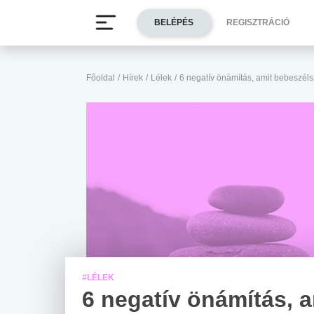
BELÉPÉS
REGISZTRÁCIÓ
Főoldal
/
Hírek
/
Lélek
/
6 negatív önámítás, amit bebeszé
#LÉLEK
6 negatív önámítás, a