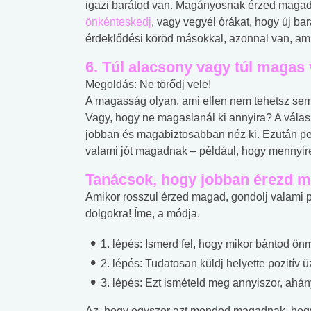
igazi barátod van. Magányosnak érzed magad
önkénteskedj
, vagy vegyél órákat, hogy új ba
érdeklődési köröd másokkal, azonnal van, am
6. Túl alacsony vagy túl magas
Megoldás: Ne törődj vele!
A magasság olyan, ami ellen nem tehetsz sem
Vagy, hogy ne magaslanál ki annyira? A válas
jobban és magabiztosabban néz ki. Ezután p
valami jót magadnak – például, hogy mennyir
Tanácsok, hogy jobban érezd 
Amikor rosszul érzed magad, gondolj valami poz
dolgokra! Íme, a módja.
1. lépés: Ismerd fel, hogy mikor bántod ö
2. lépés: Tudatosan küldj helyette pozitív
3. lépés: Ezt ismételd meg annyiszor, ahá
 alkohol
#Zöldövezet
#Betegségek
lent az
Mekkora az ökológiai
Elsősegély
Az, hogy egyszer azt mondod magadnak, hog