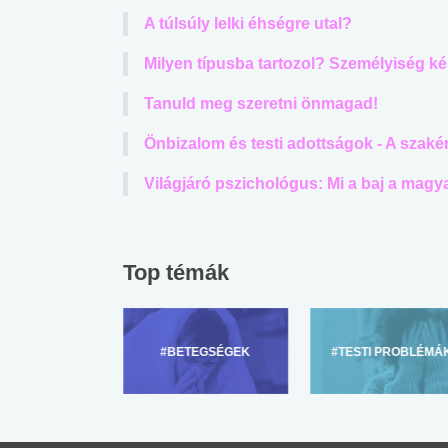
A túlsúly lelki éhségre utal?
Milyen típusba tartozol? Személyiség ké
Tanuld meg szeretni önmagad!
Önbizalom és testi adottságok - A szakér
Világjáró pszichológus: Mi a baj a magy
Top témák
ZÜLŐKNEK
#BETEGSÉGEK
#TESTI PROBLÉMÁ