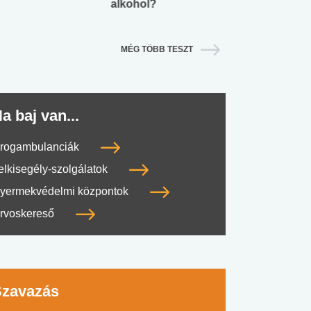
alkohol?
lábnyomod?
MÉG TÖBB TESZT
a baj van...
rogambulanciák
elkisegély-szolgálatok
yermekvédelmi központok
rvoskereső
Szavazás