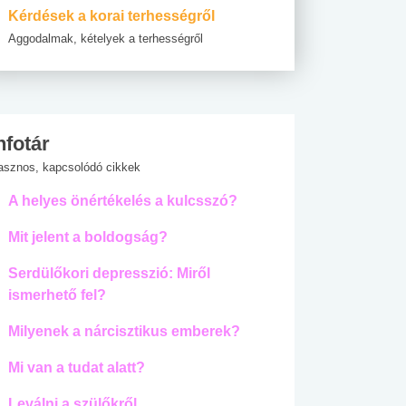
Kérdések a korai terhességről
Aggodalmak, kételyek a terhességről
nfotár
asznos, kapcsolódó cikkek
A helyes önértékelés a kulcsszó?
Mit jelent a boldogság?
Serdülőkori depresszió: Miről
ismerhető fel?
Milyenek a nárcisztikus emberek?
Mi van a tudat alatt?
Leválni a szülőkről