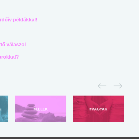
rdőív példákkal!
tő válaszol
arokkal?
K
#LÉLEK
#VÁGYAK