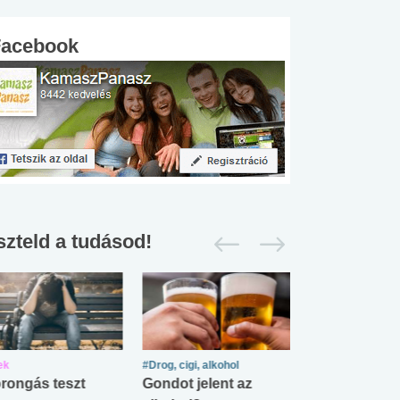
Facebook
szteld a tudásod!
ek
#Drog, cigi, alkohol
#Zöldövezet
rongás teszt
Gondot jelent az
Mekkora az ö