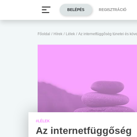
BELÉPÉS
REGISZTRÁCIÓ
Főoldal
/
Hírek
/
Lélek
/
Az internetfüggőség tünetei és kö
#LÉLEK
Az internetfüggőség