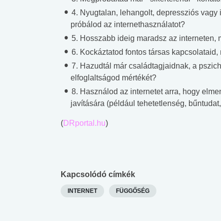
4. Nyugtalan, lehangolt, depressziós vagy
próbálod az internethasználatot?
5. Hosszabb ideig maradsz az interneten, 
6. Kockáztatod fontos társas kapcsolataid
7. Hazudtál már családtagjaidnak, a pszich
elfoglaltságod mértékét?
8. Használod az internetet arra, hogy elme
javítására (például tehetetlenség, bűntuda
(
DRportal.hu
)
Kapcsolódó címkék
INTERNET
FÜGGŐSÉG
 alkohol
#Zöldövezet
#Betegségek
lent az
Mekkora az ökológiai
Elsősegély