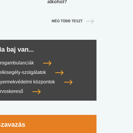
alkohol?
lábnyomod?
MÉG TÖBB TESZT
a baj van...
rogambulanciák
elkisegély-szolgálatok
yermekvédelmi központok
rvoskereső
Szavazás