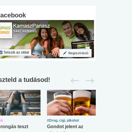
Facebook
szteld a tudásod!
ek
#Drog, cigi, alkohol
#Zöldövezet
rongás teszt
Gondot jelent az
Mekkora az ö