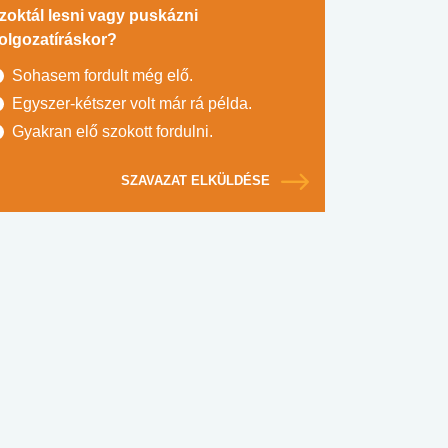
zoktál lesni vagy puskázni
olgozatíráskor?
Sohasem fordult még elő.
Egyszer-kétszer volt már rá példa.
Gyakran elő szokott fordulni.
SZAVAZAT ELKÜLDÉSE
#SULI, MUNKA
#DROG, CIGI, ALKOHOL
#TÁPLÁLK