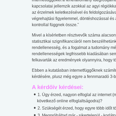
kapcsolatai jellemzik azokkal az agyi régiókk
az érzelmek keletkezésével és feldolgozásáva
végrehajtási figyelemmel, döntéshozással és a
kontrollal függnek össze."
Mivel a kísérletben résztvevők száma alacsony
statisztikai szignifikanciáról nem beszélhetün
rendellenesség, és a fogalmat a tudomány még
rendellenességek legfrissebb kiadásában sem
felkavarták az eredmények olyannyira, hogy tö
Ebben a kutatásban internetfüggőknek számított
kérdésére, plusz még egyre a fennmaradó 3-b
A kérdőív kérdései:
1. Úgy érzed, nagyon elfoglal az internet (m
következő online elfoglaltságodra)?
2. Szükségét érzed, hogy egyre több időt tö
3. Megpróbáltad már - sikertelenül - korlát