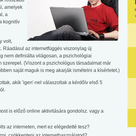
al, amelyek
l, a
 kognitív
 volt,
k. Ráadásul az internetfüggés viszonylag új
 nem definiálta világosan, a pszichológiai
 szerepel. (Viszont a pszichológus társadalmat már
bben saját maguk is meg akarják ismételni a kísérletet.)
ak, akik 'igen'-nel válaszoltak a kérdőív első 5
ól.
ost is előző online aktivitására gondolsz. vagy a
lts az interneten, mert ez elégedetté tesz?
ozni, csökkenteni az internethasználatod?