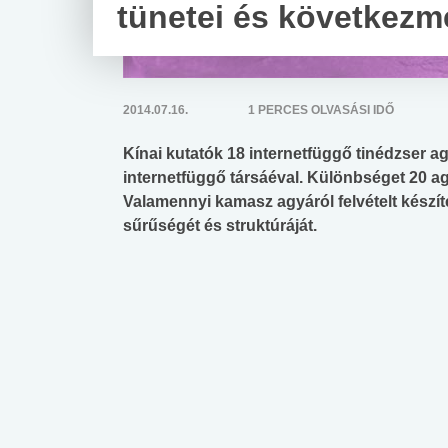
tünetei és következm
2014.07.16.
1 PERCES OLVASÁSI IDŐ
Kínai kutatók 18 internetfüggő tinédzser a
internetfüggő társáéval. Különbséget 20 ag
Valamennyi kamasz agyáról felvételt készít
sűrűségét és struktúráját.