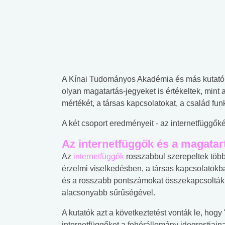
A Kínai Tudományos Akadémia és más kutatók
olyan magatartás-jegyeket is értékeltek, mint 
mértékét, a társas kapcsolatokat, a család fun
A két csoport eredményeit - az internetfüggők
Az internetfüggők és a magatar
Az
internetfüggők
rosszabbul szerepeltek több
érzelmi viselkedésben, a társas kapcsolatok
és a rosszabb pontszámokat összekapcsolták 
alacsonyabb sűrűségével.
A kutatók azt a következtetést vonták le, hogy
internetfüggőket a fehérállomány idegrostjai