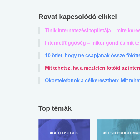
Rovat kapcsolódó cikkei
Tinik internetezési toplistája – mire ke
Internetfüggőség – mikor gond és mit t
10 ötlet, hogy ne csapjanak össze fölöt
Mit tehetsz, ha a meztelen fotóid az inte
Okostelefonok a célkeresztben: Mit teh
Top témák
ZÜLŐKNEK
#BETEGSÉGEK
#TESTI PROBLÉMÁ