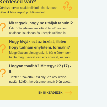
Kérdésed van?
Kérdezz orvos szakértőinktől, és biztosan
választ lelsz égető problémáidra!
Mit tegyek, hogy ne utáljak tanulni?
Üdv! Világéletemben kitűnő tanuló voltam,
általános iskolában és középiskolában is....
Hogy hívják ezt az érzést, illetve
hogy tudnám enyhíteni, formálni?
Megpróbálom elmagyarázni, bár előttem sem
tiszta még. Szóval van egy sorozat, és van...
Hogyan tovább? Mit tegyek? (17) -
II.
Tisztelt Szakértő Asszony! Az óév utolsó
napján küldött kérdésemre január 9-én adott...
ÉN IS KÉRDEZEK