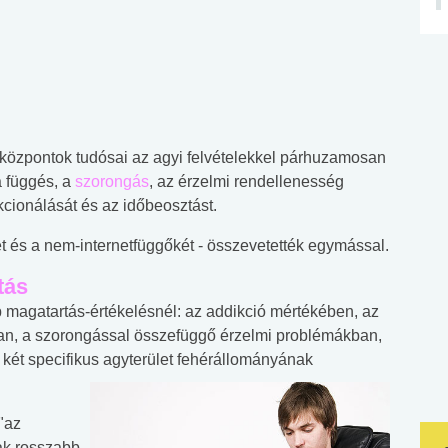
özpontok tudósai az agyi felvételekkel párhuzamosan
a függés, a
szorongás
, az érzelmi rendellenesség
kcionálását és az időbeosztást.
ét és a nem-internetfüggőkét - összevetették egymással.
tás
 magatartás-értékelésnél: az addikció mértékében, az
ban, a szorongással összefüggő érzelmi problémákban,
két specifikus agyterület fehérállományának
 "az
nak rosszabb