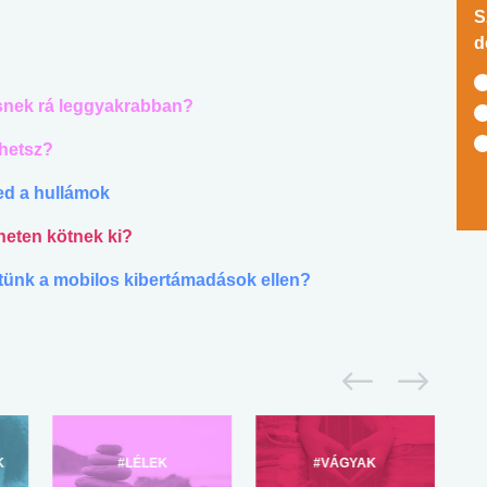
S
d
resnek rá leggyakrabban?
ehetsz?
ted a hullámok
rneten kötnek ki?
etünk a mobilos kibertámadások ellen?
K
#LÉLEK
#VÁGYAK