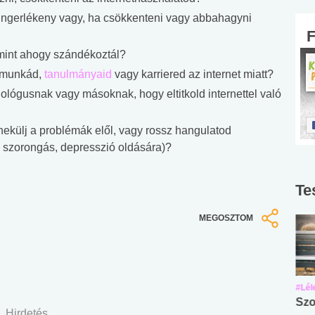
 ingerlékeny vagy, ha csökkenteni vagy abbahagyni
mint ahogy szándékoztál?
, munkád,
tanulmányaid
vagy karriered az internet miatt?
ológusnak vagy másoknak, hogy eltitkold internettel való
nekülj a problémák elől, vagy rossz hangulatod
t, szorongás, depresszió oldására)?
Te
MEGOSZTOM
#Suli, munka
#Suli, munka
#Lél
Angol középfokú
Internet-függőség
Szo
Hirdetés