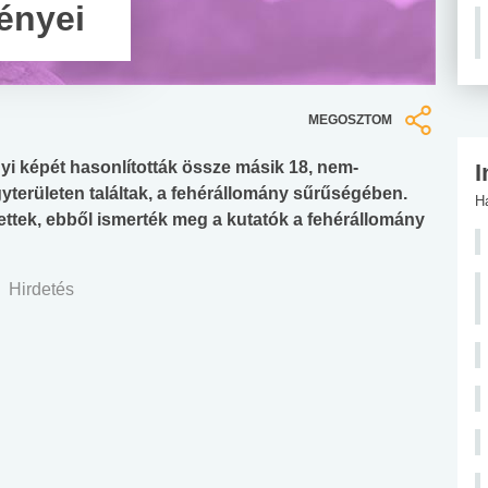
ényei
MEGOSZTOM
gyi képét hasonlították össze másik 18, nem-
I
yterületen találtak, a fehérállomány sűrűségében.
H
ettek, ebből ismerték meg a kutatók a fehérállomány
Hirdetés