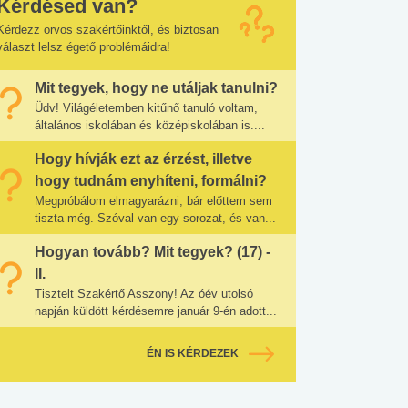
Kérdésed van?
Kérdezz orvos szakértőinktől, és biztosan
választ lelsz égető problémáidra!
Mit tegyek, hogy ne utáljak tanulni?
Üdv! Világéletemben kitűnő tanuló voltam,
általános iskolában és középiskolában is....
Hogy hívják ezt az érzést, illetve
hogy tudnám enyhíteni, formálni?
Megpróbálom elmagyarázni, bár előttem sem
tiszta még. Szóval van egy sorozat, és van...
Hogyan tovább? Mit tegyek? (17) -
II.
Tisztelt Szakértő Asszony! Az óév utolsó
napján küldött kérdésemre január 9-én adott...
ÉN IS KÉRDEZEK