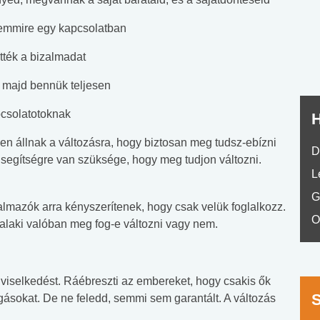
nyelvvizsga teszt -
teszt
No.42
 semmire egy kapcsolatban
ették a bizalmadat
l majd bennük teljesen
apcsolatotoknak
H
en állnak a változásra, hogy biztosan meg tudsz-ebízni
D
segítségre van szüksége, hogy meg tudjon változni.
L
G
almazók arra kényszerítenek, hogy csak velük foglalkozz.
O
valaki valóban meg fog-e változni vagy nem.
 viselkedést. Ráébreszti az embereket, hogy csakis ők
ogásokat. De ne feledd, semmi sem garantált. A változás