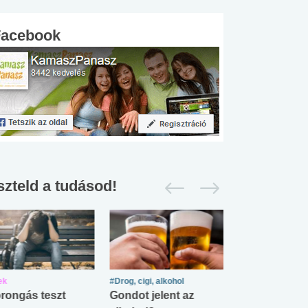
Facebook
szteld a tudásod!
ek
#Drog, cigi, alkohol
#Zöldövezet
rongás teszt
Gondot jelent az
Mekkora az ö