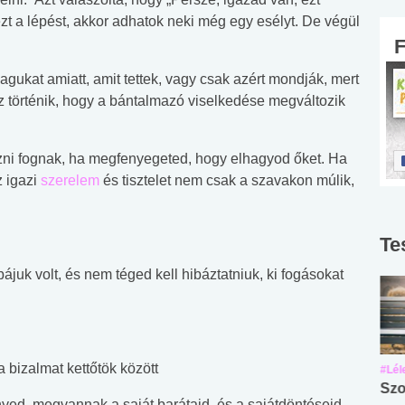
zt a lépést, akkor adhatok neki még egy esélyt. De végül
gukat amiatt, amit tettek, vagy csak azért mondják, mert
 történik, hogy a bántalmazó viselkedése megváltozik
zni fognak, ha megfenyegeted, hogy elhagyod őket. Ha
z igazi
szerelem
és tisztelet nem csak a szavakon múlik,
Te
ibájuk volt, és nem téged kell hibáztatniuk, ki fogásokat
 a bizalmat kettőtök között
#Suli, munka
#Suli, munka
#Lél
Angol középfokú
Internet-függőség
Szo
nyed, megvannak a saját barátaid, és a sajátdöntéseid