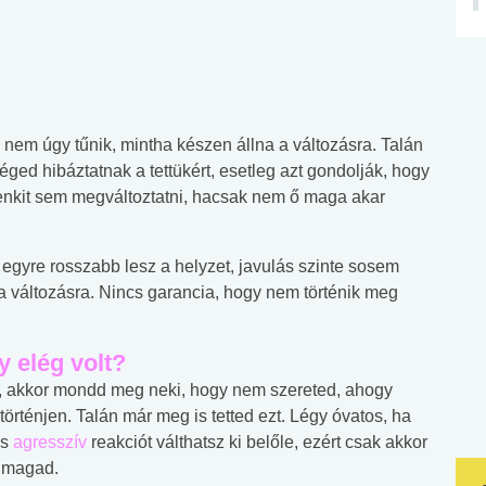
, nem úgy tűnik, mintha készen állna a változásra. Talán
éged hibáztatnak a tettükért, esetleg azt gondolják, hogy
senkit sem megváltoztatni, hacsak nem ő maga akar
egyre rosszabb lesz a helyzet, javulás szinte sosem
a változásra. Nincs garancia, hogy nem történik meg
 elég volt?
 akkor mondd meg neki, hogy nem szereted, ahogy
örténjen. Talán már meg is tetted ezt. Légy óvatos, ha
és
agresszív
reakciót válthatsz ki belőle, ezért csak akkor
d magad.