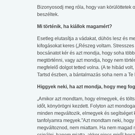
Bizonyosodj meg róla, hogy van körülöttetek ol
beszéltek.
Mi történik, ha kiállok magamért?
Esetleg elutasítja a vádakat, dühös lesz és m
kifogásokat keres („Részeg voltam. Stresszes 
bocsánatot kér és azt mondja, hogy soha töb
megtörténni, vagy azt mondja, hogy nem törté
megfelelő dolgot tetted volna. (A te hibád volt, 
Tartsd észben, a bántalmazás soha nem a Te 
Higgyek neki, ha azt mondja, hogy meg fog
„Amikor azt mondtam, hogy elmegyek, és tölts
időt, könyörögni kezdett. Folyton azt mondoga
minden megváltozik, elmegyek és segítséget 
tanfolyamra megyek.”Azt mondtam neki, hogy 
megváltoznod, nem miattam. Ha nem magad m
csinálni, hanem miatta, akkor nincs miről besz