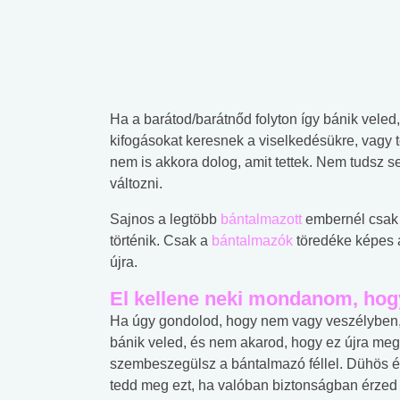
Ha a barátod/barátnőd folyton így bánik veled
kifogásokat keresnek a viselkedésükre, vagy t
nem is akkora dolog, amit tettek. Nem tudsz 
változni.
Sajnos a legtöbb
bántalmazott
embernél csak 
történik. Csak a
bántalmazók
töredéke képes 
újra.
El kellene neki mondanom, hogy
Ha úgy gondolod, hogy nem vagy veszélyben,
bánik veled, és nem akarod, hogy ez újra megt
szembeszegülsz a bántalmazó féllel. Dühös 
tedd meg ezt, ha valóban biztonságban érze