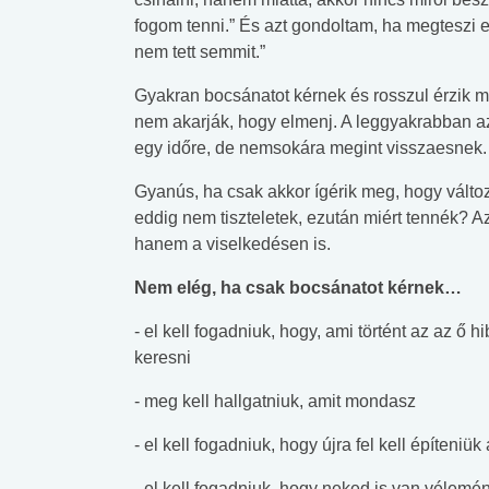
fogom tenni.” És azt gondoltam, ha megteszi e
nem tett semmit.”
Gyakran bocsánatot kérnek és rosszul érzik ma
nem akarják, hogy elmenj. A leggyakrabban az
egy időre, de nemsokára megint visszaesnek.
Gyanús, ha csak akkor ígérik meg, hogy válto
eddig nem tiszteletek, ezután miért tennék? A
hanem a viselkedésen is.
Nem elég, ha csak bocsánatot kérnek…
- el kell fogadniuk, hogy, ami történt az az ő h
keresni
- meg kell hallgatniuk, amit mondasz
- el kell fogadniuk, hogy újra fel kell építeniük
 alkohol
#Zöldövezet
#Betegségek
lent az
Mekkora az ökológiai
Elsősegély
- el kell fogadniuk, hogy neked is van vélemé