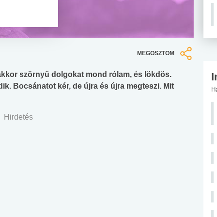
MEGOSZTOM
, akkor szörnyű dolgokat mond rólam, és lökdös.
I
k. Bocsánatot kér, de újra és újra megteszi. Mit
H
Hirdetés