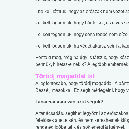
lábnyomod?
tudásteszt
- be kell látniuk, hogy az erőszak nem vezet
- el kell fogadniuk, hogy bántottak, és elveszt
- el kell fogadniuk, hogy soha többé nem bízo
- el kell fogadniuk, ha véget akarsz vetni a k
Fontold meg, még ha úgy is látszik, hogy kész
bennük, hihetsz-e nekik? A legtöbb embernek 
Törődj magaddal is!
A legfontosabb, hogy törődj magaddal. A bánt
Beszélj másokkal. Ez segít mérlegelni, hogy 
Tanácsadásra van szükségük?
A tanácsadás, segíthet legyőzni az erőszakos
felelősek a tetteikért, és nem kereshetnek kif
rengeteg időbe telik és sok energiát igényel.