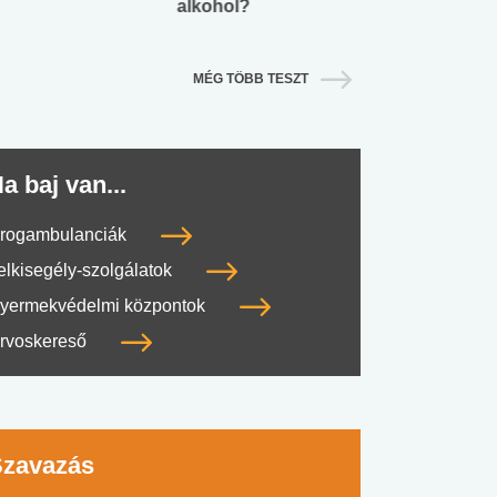
alkohol?
lábnyomod?
MÉG TÖBB TESZT
a baj van...
rogambulanciák
elkisegély-szolgálatok
yermekvédelmi központok
rvoskereső
Szavazás