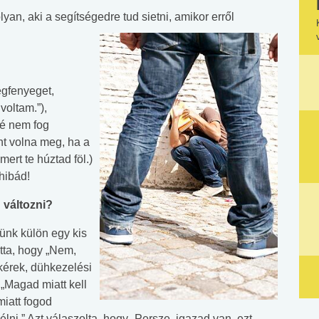
yan, aki a segítségedre tud sietni, amikor erről
egfenyeget,
voltam.”),
bé nem fog
nt volna meg, ha a
mert te húztad föl.)
hibád!
 változni?
ünk külön egy kis
tta, hogy „Nem,
kérek, dühkezelési
„Magad miatt kell
iatt fogod
élni.” Azt válaszolta, hogy „Persze, igazad van, ezt