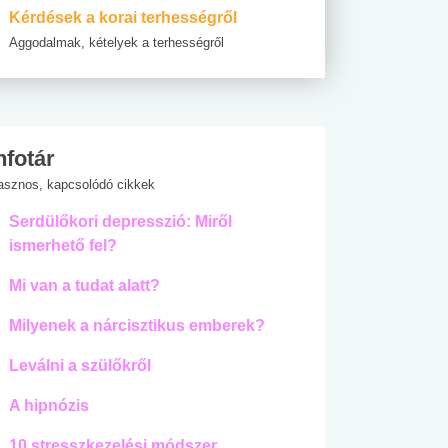
Kérdések a korai terhességről
Aggodalmak, kételyek a terhességről
nfotár
asznos, kapcsolódó cikkek
Serdülőkori depresszió: Miről
ismerhető fel?
Mi van a tudat alatt?
Milyenek a nárcisztikus emberek?
Leválni a szülőkről
A hipnózis
10 stresszkezelési módszer