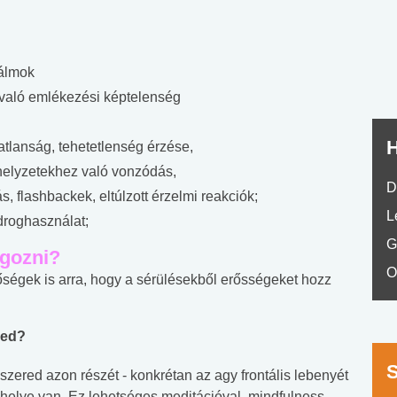
nyelvvizsga teszt -
teszt
No.42
 álmok
 való emlékezési képtelenség
H
tlanság, tehetetlenség érzése,
 helyzetekhez való vonzódás,
D
tás, flashbackek, eltúlzott érzelmi reakciók;
L
droghasználat;
G
lgozni?
O
ségek is arra, hogy a sérülésekből erősségeket hozz
ned?
zered azon részét - konkrétan az agy frontális lebenyét
t helye van. Ez lehetséges meditációval, mindfulness