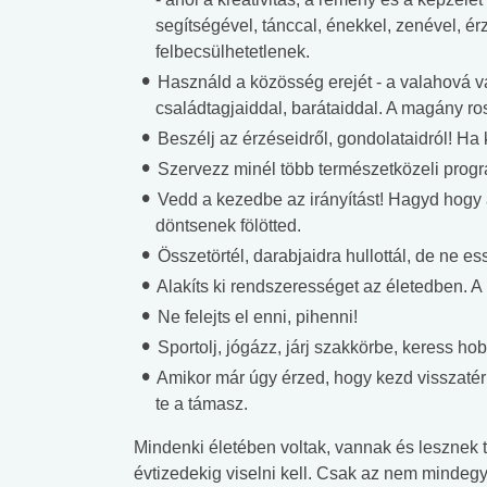
segítségével, tánccal, énekkel, zenével, é
felbecsülhetetlenek.
Használd a közösség erejét - a valahová val
családtagjaiddal, barátaiddal. A magány r
Beszélj az érzéseidről, gondolataidról! Ha ke
Szervezz minél több természetközeli prog
Vedd a kezedbe az irányítást! Hagyd hogy a
döntsenek fölötted.
Összetörtél, darabjaidra hullottál, de ne e
Alakíts ki rendszerességet az életedben. A 
Ne felejts el enni, pihenni!
Sportolj, jógázz, járj szakkörbe, keress hobbi
Amikor már úgy érzed, hogy kezd visszatérni
te a támasz.
Mindenki életében voltak, vannak és lesznek 
évtizedekig viselni kell. Csak az nem minde