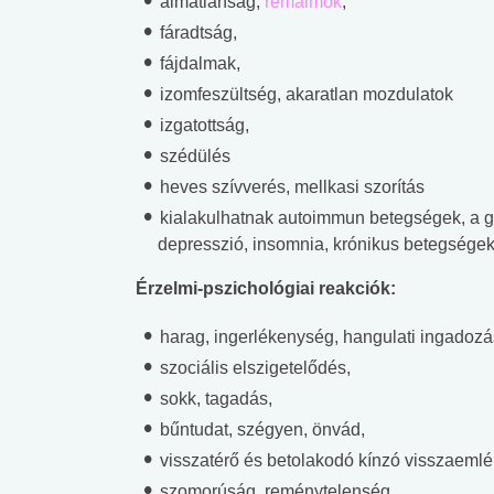
álmatlanság,
rémálmok
,
fáradtság,
fájdalmak,
izomfeszültség, akaratlan mozdulatok
izgatottság,
szédülés
heves szívverés, mellkasi szorítás
kialakulhatnak autoimmun betegségek, a 
depresszió, insomnia, krónikus betegsége
Érzelmi-pszichológiai reakciók:
harag, ingerlékenység, hangulati ingadozá
szociális elszigetelődés,
sokk, tagadás,
bűntudat, szégyen, önvád,
 alkohol
#Zöldövezet
#Betegségek
visszatérő és betolakodó kínzó visszaeml
lent az
Mekkora az ökológiai
Elsősegély
szomorúság, reménytelenség,