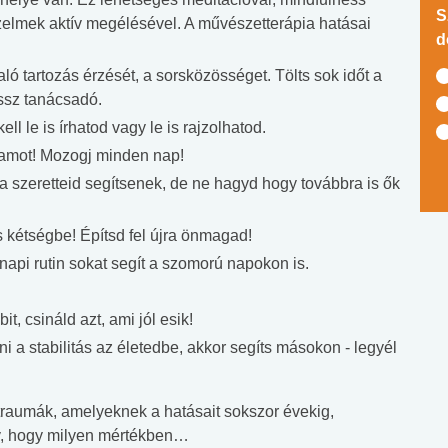
S
rzelmek aktív megélésével. A művészetterápia hatásai
d
ó tartozás érzését, a sorsközösséget. Tölts sok időt a
ossz tanácsadó.
ll le is írhatod vagy le is rajzolhatod.
ramot! Mozogj minden nap!
 szeretteid segítsenek, de ne hagyd hogy továbbra is ők
ss kétségbe! Építsd fel újra önmagad!
napi rutin sokat segít a szomorú napokon is.
t, csináld azt, ami jól esik!
 a stabilitás az életedbe, akkor segíts másokon - legyél
traumák, amelyeknek a hatásait sokszor évekig,
gy, hogy milyen mértékben…