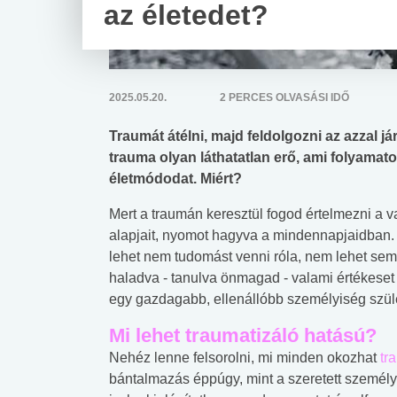
az életedet?
2025.05.20.
2 PERCES OLVASÁSI IDŐ
Traumát átélni, majd feldolgozni az azzal já
trauma olyan láthatatlan erő, ami folyamatos
életmódodat. Miért?
Mert a traumán keresztül fogod értelmezni a 
alapjait, nyomot hagyva a mindennapjaidban. N
lehet nem tudomást venni róla, nem lehet semm
haladva - tanulva önmagad - valami értékeset é
egy gazdagabb, ellenállóbb személyiség szül
Mi lehet traumatizáló hatású?
Nehéz lenne felsorolni, mi minden okozhat
tr
bántalmazás éppúgy, mint a szeretett személy