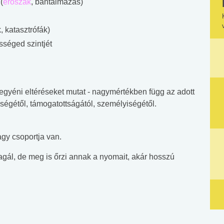
(
erőszak
, bántalmazás)
 katasztrófák)
séged szintjét
egyéni eltéréseket mutat - nagymértékben függ az adott
ységétől, támogatottságától, személyiségétől.
agy csoportja van.
gál, de meg is őrzi annak a nyomait, akár hosszú