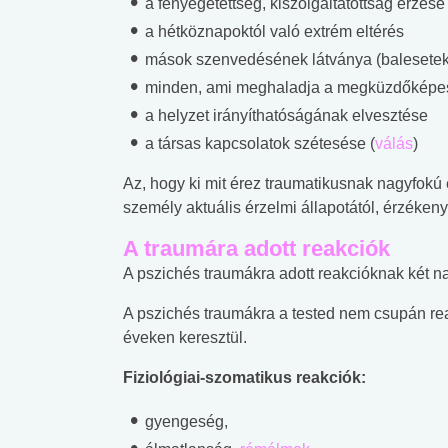
a fenyegetettség, kiszolgáltatottság érzése 
a hétköznapoktól való extrém eltérés
mások szenvedésének látványa (balesetek,
minden, ami meghaladja a megküzdőképes
a helyzet irányíthatóságának elvesztése
a társas kapcsolatok szétesése (
válás
)
Az, hogy ki mit érez traumatikusnak nagyfokú 
személy aktuális érzelmi állapotától, érzéken
A traumára adott reakciók
A pszichés traumákra adott reakcióknak két n
A pszichés traumákra a tested nem csupán rea
éveken keresztül.
Fiziológiai-szomatikus reakciók:
gyengeség,