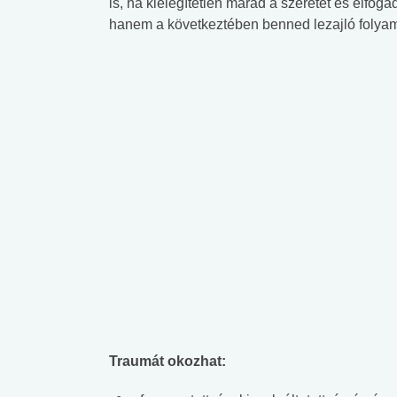
is, ha kielégítetlen marad a szeretet és elfo
hanem a következtében benned lezajló folyama
Traumát okozhat: