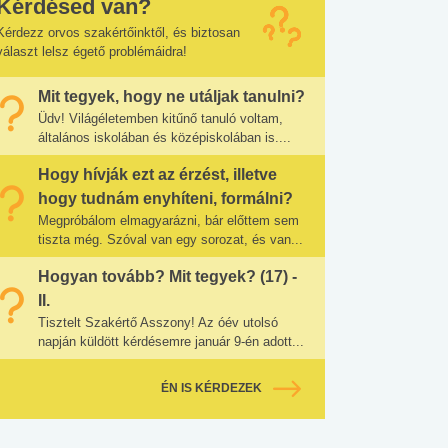
Kérdésed van?
Kérdezz orvos szakértőinktől, és biztosan
választ lelsz égető problémáidra!
Mit tegyek, hogy ne utáljak tanulni?
Üdv! Világéletemben kitűnő tanuló voltam,
általános iskolában és középiskolában is....
Hogy hívják ezt az érzést, illetve
hogy tudnám enyhíteni, formálni?
Megpróbálom elmagyarázni, bár előttem sem
tiszta még. Szóval van egy sorozat, és van...
Hogyan tovább? Mit tegyek? (17) -
II.
Tisztelt Szakértő Asszony! Az óév utolsó
napján küldött kérdésemre január 9-én adott...
ÉN IS KÉRDEZEK