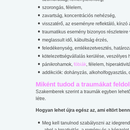
lábnyomod?
tudásteszt
szorongás, félelem,
zavartság, koncentrációs nehézség,
visszatérő, az eseményre reflektáló, kínzó
traumatikus esemény bizonyos részleteire
meglassult idő, kábultság érzés,
feledékenység, emlékezetvesztés, határoza
kötelezettségvállalás kerülése, veszélyes
pánikrohamok,
fóbiák
, félelem, hiperaktivi
addikciók: dohányzás, alkoholfogyasztás, 
Miként tudod a traumákat feldo
Szakemberek szerint a traumák egyben lehető
létre.
Hogyan lehet újra egész az, ami eltört ben
Meg kell tanulnod szabályozni az idegrends
- ahol a kreativitás, a remény és a képzele