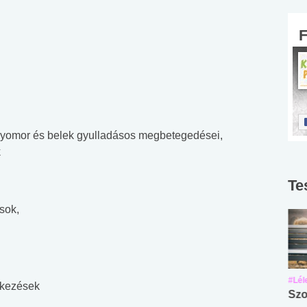
gyomor és belek gyulladásos megbetegedései,
k
Te
sok,
#Suli, munka
#Suli, munka
#Lél
ékezések
Angol középfokú
Internet-függőség
Szo