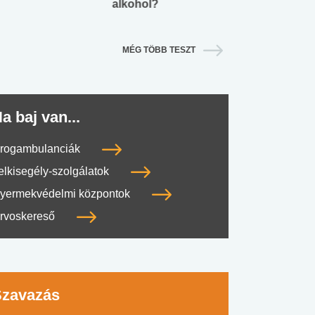
alkohol?
lábnyomod?
MÉG TÖBB TESZT
a baj van...
rogambulanciák
elkisegély-szolgálatok
yermekvédelmi központok
rvoskereső
Szavazás