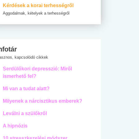
Kérdések a korai terhességről
Aggodalmak, kételyek a terhességről
nfotár
asznos, kapcsolódó cikkek
Serdülőkori depresszió: Miről
ismerhető fel?
Mi van a tudat alatt?
Milyenek a nárcisztikus emberek?
Leválni a szülőkről
A hipnózis
10 stresszkezelési módszer