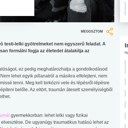
MEGOSZTOM
ró testi-lelki gyötrelmeket nem egyszerű feladat. A
I
an formálni fogja az életedet átalakítja az
H
valóságot, ez pedig meghatározhatja a gondolkodásod
em lehet egyik pillanatról a másikra elfelejteni, nem
issé tenni. Meg kell birkózni vele és lépésről-lépésre
píteni belőle. Az eltört, traumán átesett személyiségből
ethet.
aumát
gyermekkorban: lehet lelki vagy fizikai
 elvesztése. De ugyanúgy traumatikus hatású lehet az