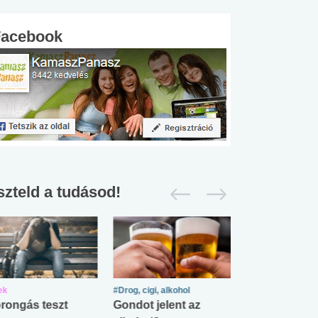
Facebook
szteld a tudásod!
ek
#Drog, cigi, alkohol
#Zöldövezet
rongás teszt
Gondot jelent az
Mekkora az ö