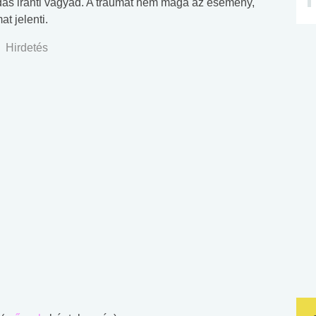
gadás iránti vágyad. A traumát nem maga az esemény,
t jelenti.
Hirdetés