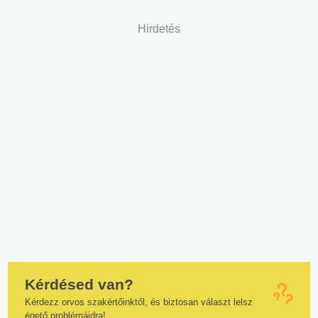
Hirdetés
Kérdésed van?
Kérdezz orvos szakértőinktől, és biztosan választ lelsz
égető problémáidra!