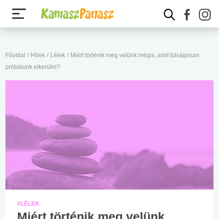
Főoldal
/
Hírek
/
Lélek
/
Miért történik meg velünk mégis, amit túlságosan
próbálunk elkerülni?
#LÉLEK
Miért történik meg velünk