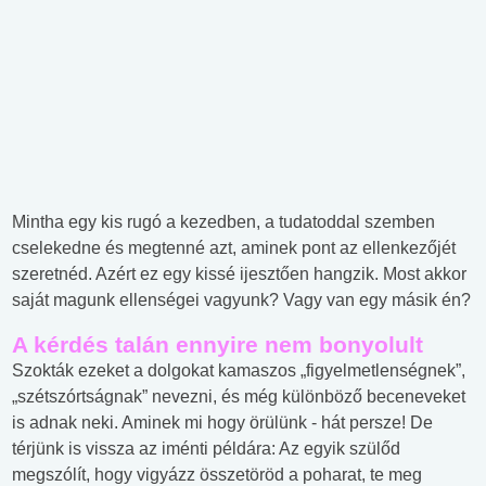
Mintha egy kis rugó a kezedben, a tudatoddal szemben
cselekedne és megtenné azt, aminek pont az ellenkezőjét
szeretnéd. Azért ez egy kissé ijesztően hangzik. Most akkor
saját magunk ellenségei vagyunk? Vagy van egy másik én?
A kérdés talán ennyire nem bonyolult
Szokták ezeket a dolgokat kamaszos „figyelmetlenségnek”,
„szétszórtságnak” nevezni, és még különböző beceneveket
is adnak neki. Aminek mi hogy örülünk - hát persze! De
térjünk is vissza az iménti példára: Az egyik szülőd
megszólít, hogy vigyázz összetöröd a poharat, te meg