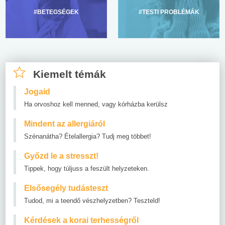
#BETEGSÉGEK
#TESTI PROBLÉMÁK
Kiemelt témák
Jogaid
Ha orvoshoz kell menned, vagy kórházba kerülsz
Mindent az allergiáról
Szénanátha? Ételallergia? Tudj meg többet!
Győzd le a stresszt!
Tippek, hogy túljuss a feszült helyzeteken.
Elsősegély tudásteszt
Tudod, mi a teendő vészhelyzetben? Teszteld!
Kérdések a korai terhességről