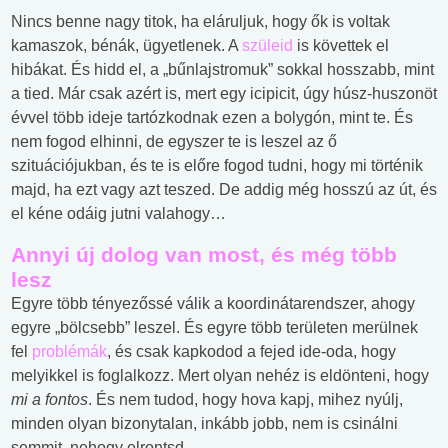
Nincs benne nagy titok, ha eláruljuk, hogy ők is voltak
kamaszok, bénák, ügyetlenek. A
szüleid
is követtek el
hibákat. És hidd el, a „bűnlajstromuk” sokkal hosszabb, mint
a tied. Már csak azért is, mert egy icipicit, úgy húsz-huszonöt
évvel több ideje tartózkodnak ezen a bolygón, mint te. És
nem fogod elhinni, de egyszer te is leszel az ő
szituációjukban, és te is előre fogod tudni, hogy mi történik
majd, ha ezt vagy azt teszed. De addig még hosszú az út, és
el kéne odáig jutni valahogy…
Annyi új dolog van most, és még több
lesz
Egyre több tényezőssé válik a koordinátarendszer, ahogy
egyre „bölcsebb” leszel. És egyre több területen merülnek
fel
problémák
, és csak kapkodod a fejed ide-oda, hogy
melyikkel is foglalkozz. Mert olyan nehéz is eldönteni, hogy
mi a fontos
. És nem tudod, hogy hova kapj, mihez nyúlj,
minden olyan bizonytalan, inkább jobb, nem is csinálni
semmit, nehogy elrontsd.