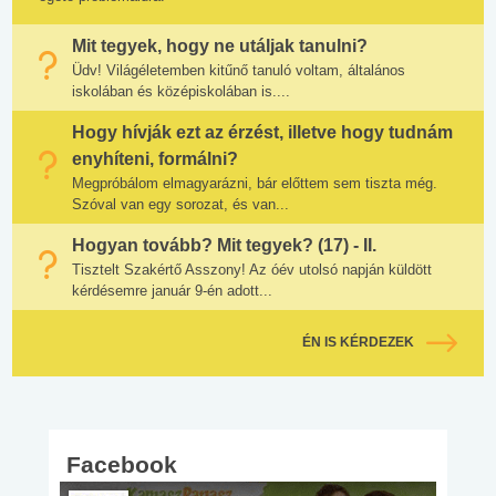
Mit tegyek, hogy ne utáljak tanulni?
Üdv! Világéletemben kitűnő tanuló voltam, általános
iskolában és középiskolában is....
Hogy hívják ezt az érzést, illetve hogy tudnám
enyhíteni, formálni?
Megpróbálom elmagyarázni, bár előttem sem tiszta még.
Szóval van egy sorozat, és van...
Hogyan tovább? Mit tegyek? (17) - II.
Tisztelt Szakértő Asszony! Az óév utolsó napján küldött
kérdésemre január 9-én adott...
ÉN IS KÉRDEZEK
Facebook