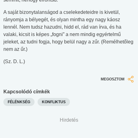
A saját bizonytalanságod a cselekedeteidre is kivetül,
rányomja a bélyegét, és olyan mintha egy nagy káosz
lennél. Nem tudsz hazudni, hidd el, rád van írva, és ha
valaki, kicsit is képes „fogni” a nem mindig egyértelmű
jeleket, az tudni fogja, hogy belül nagy a zűr. (Remélhetőleg
nem az űr.)
(Sz. D. L.)
MEGOSZTOM
Kapcsolódó címkék
FÉLÉNKSÉG
KONFLIKTUS
Hirdetés