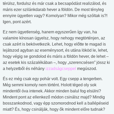
térülsz, fordulsz és már csak a becsapódást realizálod, és
máris ezer szilánkdarab hever a földön. De most tényleg
ennyire ügyetlen vagy? Komolyan? Mikor még szóltak is?!
Igen, pont azért.
Ez nem ügyetlenség, hanem egyszerűen így van, ha
valamire kínosan ügyelsz, hogy nehogy megtörténjen, az
csak azért is bekövetkezik. Lehet, hogy előtte te magad is
lejátszod agyban az eseménysort, és utána lököd le, lehet,
hogy végig se gondolod és máris a földön hever, de lehet –
az esetek kis százalékában –, hogy „szerencsésen” jössz ki
a helyzetből és néhány
izzadságcseppel
megúszod.
És ez még csak egy pohár volt. Egy csepp a tengerben.
Még semmi komoly nem történt. Holott téged oly sok
mindentől óva intenek. Akkor minden balul fog elsülni?
Mindent pont az ellenkező módon csinálsz majd? Mindig
bosszankodnod, vagy épp szomorodnod kell a ballépéseid
miatt? És, hogy csinálják, hogy ők mindent előre tudnak?