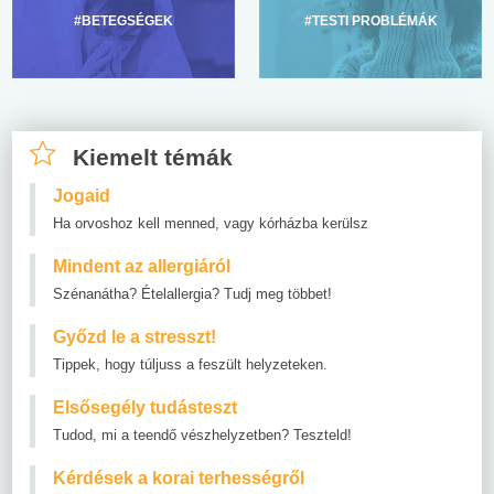
#BETEGSÉGEK
#TESTI PROBLÉMÁK
Kiemelt témák
Jogaid
Ha orvoshoz kell menned, vagy kórházba kerülsz
Mindent az allergiáról
Szénanátha? Ételallergia? Tudj meg többet!
Győzd le a stresszt!
Tippek, hogy túljuss a feszült helyzeteken.
Elsősegély tudásteszt
Tudod, mi a teendő vészhelyzetben? Teszteld!
Kérdések a korai terhességről