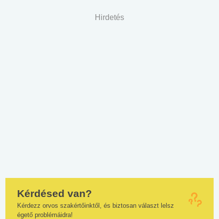
Hirdetés
Kérdésed van?
Kérdezz orvos szakértőinktől, és biztosan választ lelsz
égető problémáidra!