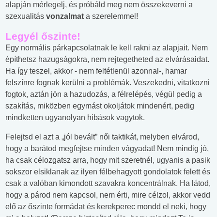
alapján mérlegelj, és próbáld meg nem összekeverni a
szexualitás
vonzalmat
a szerelemmel!
Legyél őszinte!
Egy normális párkapcsolatnak le kell rakni az alapjait. Nem
építhetsz hazugságokra, nem rejtegetheted az elvárásaidat.
Ha így teszel, akkor - nem feltétlenül azonnal-, hamar
felszínre fognak kerülni a problémák. Veszekedni, vitatkozni
fogtok, aztán jön a hazudozás, a félrelépés, végül pedig a
szakítás, miközben egymást okoljátok mindenért, pedig
mindketten ugyanolyan hibások vagytok.
Felejtsd el azt a „jól bevált” női taktikát, melyben elvárod,
hogy a barátod megfejtse minden vágyadat! Nem mindig jó,
ha csak célozgatsz arra, hogy mit szeretnél, ugyanis a pasik
sokszor elsiklanak az ilyen félbehagyott gondolatok felett és
csak a valóban kimondott szavakra koncentrálnak. Ha látod,
hogy a párod nem kapcsol, nem érti, mire célzol, akkor vedd
elő az őszinte formádat és kerekperec mondd el neki, hogy