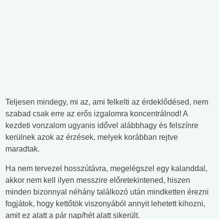
Teljesen mindegy, mi az, ami felkelti az érdeklődésed, nem
szabad csak erre az erős izgalomra koncentrálnod! A
kezdeti vonzalom ugyanis idővel alábbhagy és felszínre
kerülnek azok az érzések, melyek korábban rejtve
maradtak.
Ha nem tervezel hosszútávra, megelégszel egy kalanddal,
akkor nem kell ilyen messzire előretekintened, hiszen
minden bizonnyal néhány találkozó után mindketten érezni
fogjátok, hogy kettőtök viszonyából annyit lehetett kihozni,
amit ez alatt a pár nap/hét alatt sikerült.