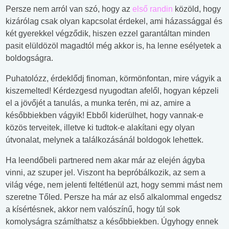
Persze nem arról van szó, hogy az
első randin
közöld, hogy
kizárólag csak olyan kapcsolat érdekel, ami házassággal és
két gyerekkel végződik, hiszen ezzel garantáltan minden
pasit elüldözöl magadtól még akkor is, ha lenne esélyetek a
boldogságra.
Puhatolózz, érdeklődj finoman, körmönfontan, mire vágyik a
kiszemelted! Kérdezgesd nyugodtan afelől, hogyan képzeli
el a jövőjét a tanulás, a munka terén, mi az, amire a
későbbiekben vágyik! Ebből kiderülhet, hogy vannak-e
közös terveitek, illetve ki tudtok-e alakítani egy olyan
útvonalat, melynek a találkozásánál boldogok lehettek.
Ha leendőbeli partnered nem akar már az elején ágyba
vinni, az szuper jel. Viszont ha bepróbálkozik, az sem a
világ vége, nem jelenti feltétlenül azt, hogy semmi mást nem
szeretne Tőled. Persze ha már az első alkalommal engedsz
a kísértésnek, akkor nem valószínű, hogy túl sok
komolyságra számíthatsz a későbbiekben. Úgyhogy ennek