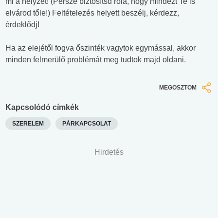
mi a helyzet! (Persze biztosítsd róla, hogy mindezt Te is
elvárod tőle!) Feltételezés helyett beszélj, kérdezz,
érdeklődj!
Ha az elejétől fogva őszinték vagytok egymással, akkor
minden felmerülő problémát meg tudtok majd oldani.
MEGOSZTOM
Kapcsolódó címkék
SZERELEM
PÁRKAPCSOLAT
Hirdetés