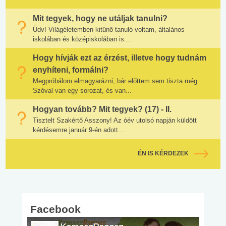
Mit tegyek, hogy ne utáljak tanulni?
Üdv! Világéletemben kitűnő tanuló voltam, általános
iskolában és középiskolában is....
Hogy hívják ezt az érzést, illetve hogy tudnám
enyhíteni, formálni?
Megpróbálom elmagyarázni, bár előttem sem tiszta még.
Szóval van egy sorozat, és van...
Hogyan tovább? Mit tegyek? (17) - II.
Tisztelt Szakértő Asszony! Az óév utolsó napján küldött
kérdésemre január 9-én adott...
ÉN IS KÉRDEZEK
Facebook