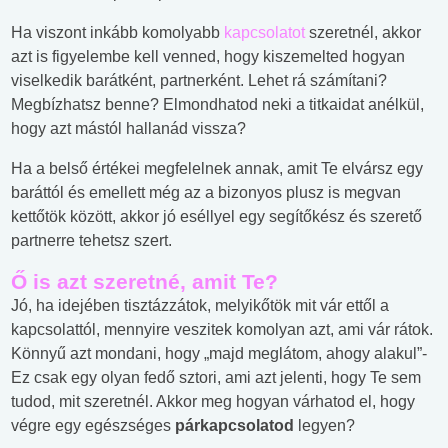
Ha viszont inkább komolyabb
kapcsolatot
szeretnél, akkor
azt is figyelembe kell venned, hogy kiszemelted hogyan
viselkedik barátként, partnerként. Lehet rá számítani?
Megbízhatsz benne? Elmondhatod neki a titkaidat anélkül,
hogy azt mástól hallanád vissza?
Ha a belső értékei megfelelnek annak, amit Te elvársz egy
baráttól és emellett még az a bizonyos plusz is megvan
kettőtök között, akkor jó eséllyel egy segítőkész és szerető
partnerre tehetsz szert.
Ő is azt szeretné, amit Te?
Jó, ha idejében tisztázzátok, melyikőtök mit vár ettől a
kapcsolattól, mennyire veszitek komolyan azt, ami vár rátok.
Könnyű azt mondani, hogy „majd meglátom, ahogy alakul”-
Ez csak egy olyan fedő sztori, ami azt jelenti, hogy Te sem
tudod, mit szeretnél. Akkor meg hogyan várhatod el, hogy
végre egy egészséges
párkapcsolatod
legyen?