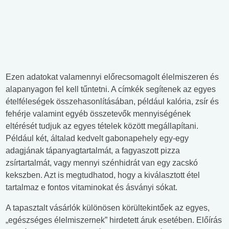
Ezen adatokat valamennyi előrecsomagolt élelmiszeren és
alapanyagon fel kell tűntetni. A címkék segítenek az egyes
ételféleségek összehasonlításában, például kalória, zsír és
fehérje valamint egyéb összetevők mennyiségének
eltérését tudjuk az egyes tételek között megállapítani.
Például két, általad kedvelt gabonapehely egy-egy
adagjának tápanyagtartalmát, a fagyaszott pizza
zsírtartalmát, vagy mennyi szénhidrát van egy zacskó
kekszben. Azt is megtudhatod, hogy a kiválasztott étel
tartalmaz e fontos vitaminokat és ásványi sókat.
A tapasztalt vásárlók különösen körültekintőek az egyes,
„egészséges élelmiszernek” hirdetett áruk esetében. Előírás