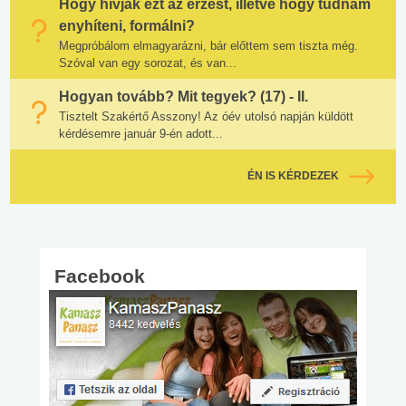
Hogy hívják ezt az érzést, illetve hogy tudnám
enyhíteni, formálni?
Megpróbálom elmagyarázni, bár előttem sem tiszta még.
Szóval van egy sorozat, és van...
Hogyan tovább? Mit tegyek? (17) - II.
Tisztelt Szakértő Asszony! Az óév utolsó napján küldött
kérdésemre január 9-én adott...
ÉN IS KÉRDEZEK
Facebook