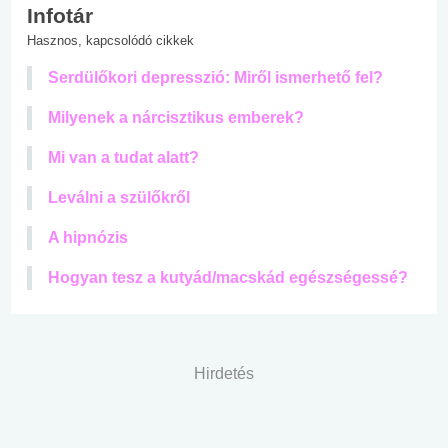
Infotár
Hasznos, kapcsolódó cikkek
Serdülőkori depresszió: Miről ismerhető fel?
Milyenek a nárcisztikus emberek?
Mi van a tudat alatt?
Leválni a szülőkről
A hipnózis
Hogyan tesz a kutyád/macskád egészségessé?
Hirdetés