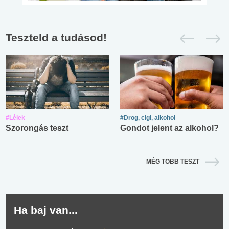
Teszteld a tudásod!
#Lélek
#Drog, cigi, alkohol
Szorongás teszt
Gondot jelent az alkohol?
MÉG TÖBB TESZT
Ha baj van...