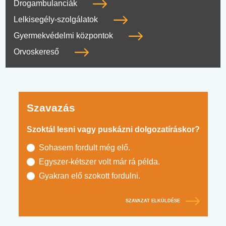
Drogambulanciák
Lelkisegély-szolgálatok
Gyermekvédelmi központok
Orvoskereső
Szavazás
Szoktál lesni vagy puskázni dolgozatíráskor?
Sohasem fordult még elő.
Egyszer-kétszer volt már rá példa.
Gyakran elő szokott fordulni.
SZAVAZAT ELKÜLDÉSE