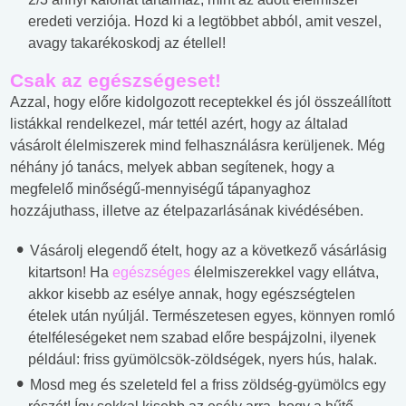
eredeti verziója. Hozd ki a legtöbbet abból, amit veszel,
avagy takarékoskodj az étellel!
Csak az egészségeset!
Azzal, hogy előre kidolgozott receptekkel és jól összeállított
listákkal rendelkezel, már tettél azért, hogy az általad
vásárolt élelmiszerek mind felhasználásra kerüljenek. Még
néhány jó tanács, melyek abban segítenek, hogy a
megfelelő minőségű-mennyiségű tápanyaghoz
hozzájuthass, illetve az ételpazarlásának kivédésében.
Vásárolj elegendő ételt, hogy az a következő vásárlásig
kitartson! Ha
egészséges
élelmiszerekkel vagy ellátva,
akkor kisebb az esélye annak, hogy egészségtelen
ételek után nyúljál. Természetesen egyes, könnyen romló
ételféleségeket nem szabad előre bespájzolni, ilyenek
például: friss gyümölcsök-zöldségek, nyers hús, halak.
Mosd meg és szeleteld fel a friss zöldség-gyümölcs egy