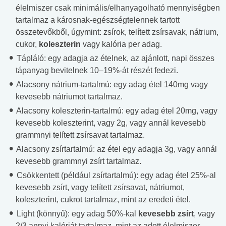
élelmiszer csak minimális/elhanyagolható mennyiségben
tartalmaz a károsnak-egészségtelennek tartott
összetevőkből, úgymint: zsírok, telített zsírsavak, nátrium,
cukor,
koleszterin
vagy kalória per adag.
Tápláló: egy adagja az ételnek, az ajánlott, napi összes
tápanyag bevitelnek 10–19%-át részét fedezi.
Alacsony nátrium-tartalmú: egy adag étel 140mg vagy
kevesebb nátriumot tartalmaz.
Alacsony koleszterin-tartalmú: egy adag étel 20mg, vagy
kevesebb koleszterint, vagy 2g, vagy annál kevesebb
grammnyi telített zsírsavat tartalmaz.
Alacsony zsírtartalmú: az étel egy adagja 3g, vagy annál
kevesebb grammnyi zsírt tartalmaz.
Csökkentett (például zsírtartalmú): egy adag étel 25%-al
kevesebb zsírt, vagy telített zsírsavat, nátriumot,
koleszterint, cukrot tartalmaz, mint az eredeti étel.
Light (könnyű): egy adag 50%-kal
kevesebb zsírt
, vagy
2/3 annyi kalóriát tartalmaz, mint az adott élelmiszer