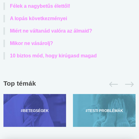
Félek a nagybetűs élettől!
A lopás következményei
Miért ne váltanád valóra az álmaid?
Mikor ne vásárolj?
10 biztos mód, hogy kirúgasd magad
Top témák
#BETEGSÉGEK
#TESTI PROBLÉMÁK