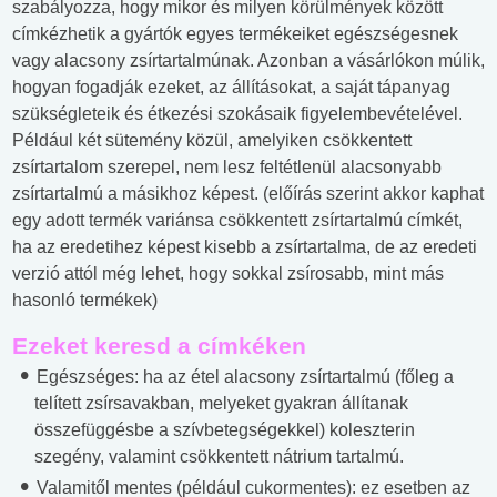
szabályozza, hogy mikor és milyen körülmények között
címkézhetik a gyártók egyes termékeiket egészségesnek
vagy alacsony zsírtartalmúnak. Azonban a vásárlókon múlik,
hogyan fogadják ezeket, az állításokat, a saját tápanyag
szükségleteik és étkezési szokásaik figyelembevételével.
Például két sütemény közül, amelyiken csökkentett
zsírtartalom szerepel, nem lesz feltétlenül alacsonyabb
zsírtartalmú a másikhoz képest. (előírás szerint akkor kaphat
egy adott termék variánsa csökkentett zsírtartalmú címkét,
ha az eredetihez képest kisebb a zsírtartalma, de az eredeti
verzió attól még lehet, hogy sokkal zsírosabb, mint más
hasonló termékek)
Ezeket keresd a címkéken
Egészséges: ha az étel alacsony zsírtartalmú (főleg a
telített zsírsavakban, melyeket gyakran állítanak
összefüggésbe a szívbetegségekkel) koleszterin
szegény, valamint csökkentett nátrium tartalmú.
Valamitől mentes (például cukormentes): ez esetben az