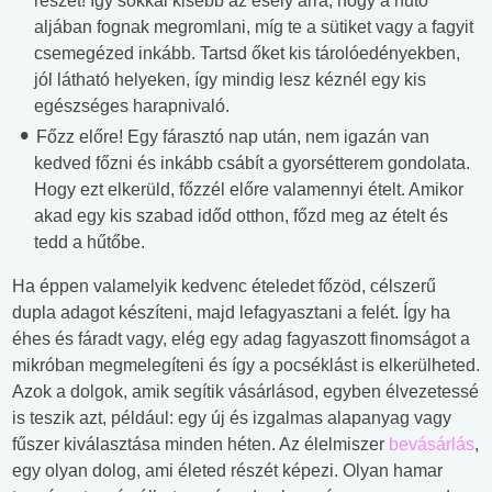
részét! Így sokkal kisebb az esély arra, hogy a hűtő
aljában fognak megromlani, míg te a sütiket vagy a fagyit
csemegézed inkább. Tartsd őket kis tárolóedényekben,
jól látható helyeken, így mindig lesz kéznél egy kis
egészséges harapnivaló.
Főzz előre! Egy fárasztó nap után, nem igazán van
kedved főzni és inkább csábít a gyorsétterem gondolata.
Hogy ezt elkerüld, főzzél előre valamennyi ételt. Amikor
akad egy kis szabad időd otthon, főzd meg az ételt és
tedd a hűtőbe.
Ha éppen valamelyik kedvenc ételedet főzöd, célszerű
dupla adagot készíteni, majd lefagyasztani a felét. Így ha
éhes és fáradt vagy, elég egy adag fagyaszott finomságot a
mikróban megmelegíteni és így a pocséklást is elkerülheted.
Azok a dolgok, amik segítik vásárlásod, egyben élvezetessé
is teszik azt, például: egy új és izgalmas alapanyag vagy
fűszer kiválasztása minden héten. Az élelmiszer
bevásárlás
,
egy olyan dolog, ami életed részét képezi. Olyan hamar