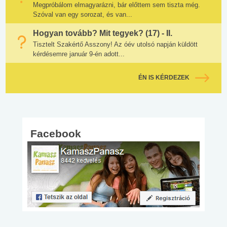
Megpróbálom elmagyarázni, bár előttem sem tiszta még.
Szóval van egy sorozat, és van...
Hogyan tovább? Mit tegyek? (17) - II.
Tisztelt Szakértő Asszony! Az óév utolsó napján küldött
kérdésemre január 9-én adott...
ÉN IS KÉRDEZEK
Facebook