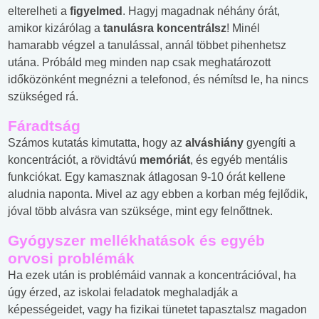
elterelheti a
figyelmed
. Hagyj magadnak néhány órát,
amikor kizárólag a
tanulásra
koncentrálsz
! Minél
hamarabb végzel a tanulással, annál többet pihenhetsz
utána. Próbáld meg minden nap csak meghatározott
időközönként megnézni a telefonod, és némítsd le, ha nincs
szükséged rá.
Fáradtság
Számos kutatás kimutatta, hogy az
alváshiány
gyengíti a
koncentrációt, a rövidtávú
memóriát
, és egyéb mentális
funkciókat. Egy kamasznak átlagosan 9-10 órát kellene
aludnia naponta. Mivel az agy ebben a korban még fejlődik,
jóval több alvásra van szüksége, mint egy felnőttnek.
Gyógyszer mellékhatások és egyéb
orvosi problémák
Ha ezek után is problémáid vannak a koncentrációval, ha
úgy érzed, az iskolai feladatok meghaladják a
képességeidet, vagy ha fizikai tünetet tapasztalsz magadon