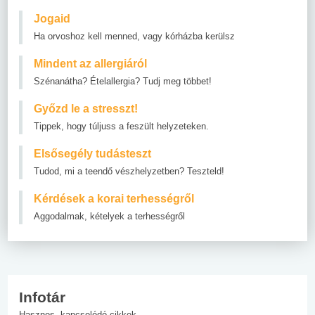
Jogaid
Ha orvoshoz kell menned, vagy kórházba kerülsz
Mindent az allergiáról
Szénanátha? Ételallergia? Tudj meg többet!
Győzd le a stresszt!
Tippek, hogy túljuss a feszült helyzeteken.
Elsősegély tudásteszt
Tudod, mi a teendő vészhelyzetben? Teszteld!
Kérdések a korai terhességről
Aggodalmak, kételyek a terhességről
Infotár
Hasznos, kapcsolódó cikkek