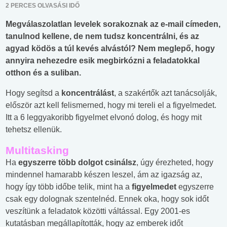
2 PERCES OLVASÁSI IDŐ
Megválaszolatlan levelek sorakoznak az e-mail címeden,
tanulnod kellene, de nem tudsz koncentrálni, és az
agyad ködös a túl kevés alvástól? Nem meglepő, hogy
annyira nehezedre esik megbirkózni a feladatokkal
otthon és a suliban.
Hogy segítsd a
koncentrálást
, a szakértők azt tanácsolják,
először azt kell felismerned, hogy mi tereli el a figyelmedet.
Itt a 6 leggyakoribb figyelmet elvonó dolog, és hogy mit
tehetsz ellenük.
Multitasking
Ha
egyszerre több dolgot csinálsz
, úgy érezheted, hogy
mindennel hamarabb készen leszel, ám az igazság az,
hogy így több időbe telik, mint ha a
figyelmedet
egyszerre
csak egy dolognak szentelnéd. Ennek oka, hogy sok időt
veszítünk a feladatok közötti váltással. Egy 2001-es
kutatásban megállapították, hogy az emberek időt