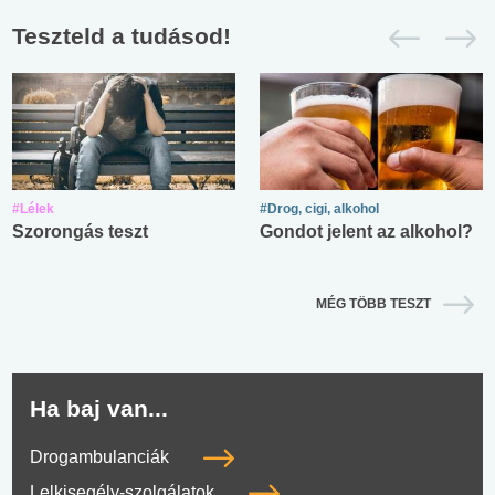
Teszteld a tudásod!
#Lélek
#Drog, cigi, alkohol
Szorongás teszt
Gondot jelent az alkohol?
MÉG TÖBB TESZT
Ha baj van...
Drogambulanciák
Lelkisegély-szolgálatok