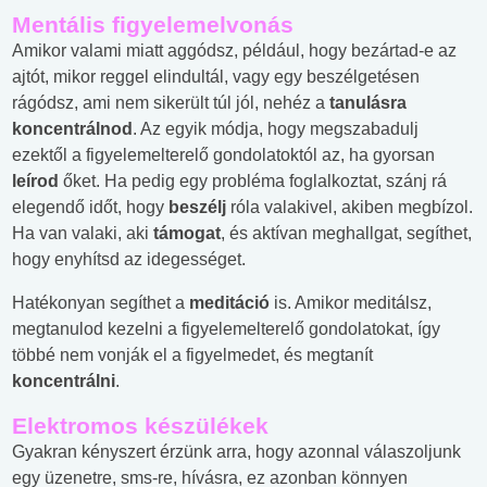
Mentális figyelemelvonás
Amikor valami miatt aggódsz, például, hogy bezártad-e az
ajtót, mikor reggel elindultál, vagy egy beszélgetésen
rágódsz, ami nem sikerült túl jól, nehéz a
tanulásra
koncentrálnod
. Az egyik módja, hogy megszabadulj
ezektől a figyelemelterelő gondolatoktól az, ha gyorsan
leírod
őket. Ha pedig egy probléma foglalkoztat, szánj rá
elegendő időt, hogy
beszélj
róla valakivel, akiben megbízol.
Ha van valaki, aki
támogat
, és aktívan meghallgat, segíthet,
hogy enyhítsd az idegességet.
Hatékonyan segíthet a
meditáció
is. Amikor meditálsz,
megtanulod kezelni a figyelemelterelő gondolatokat, így
többé nem vonják el a figyelmedet, és megtanít
koncentrálni
.
Elektromos készülékek
Gyakran kényszert érzünk arra, hogy azonnal válaszoljunk
egy üzenetre, sms-re, hívásra, ez azonban könnyen