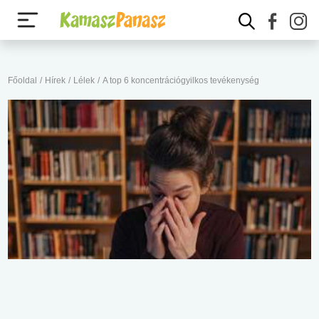
Főoldal
/
Hírek
/
Lélek
/
A top 6 koncentrációgyilkos tevékenység