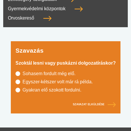
Gyermekvédelmi központok
Orvoskereső
Szavazás
Szoktál lesni vagy puskázni dolgozatíráskor?
Sohasem fordult még elő.
Egyszer-kétszer volt már rá példa.
Gyakran elő szokott fordulni.
SZAVAZAT ELKÜLDÉSE