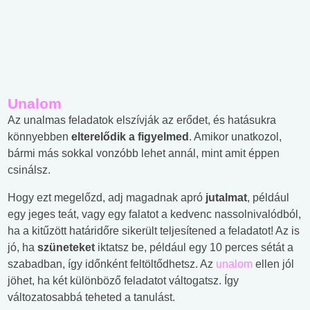
Unalom
Az unalmas feladatok elszívják az erődet, és hatásukra
könnyebben
elterelődik a figyelmed
. Amikor unatkozol,
bármi más sokkal vonzóbb lehet annál, mint amit éppen
csinálsz.
Hogy ezt megelőzd, adj magadnak apró
jutalmat
, például
egy jeges teát, vagy egy falatot a kedvenc nassolnivalódból,
ha a kitűzött határidőre sikerült teljesítened a feladatot! Az is
jó, ha
szüneteket
iktatsz be, például egy 10 perces sétát a
szabadban, így időnként feltöltődhetsz. Az
unalom
ellen jól
jöhet, ha két különböző feladatot váltogatsz. Így
változatosabbá teheted a tanulást.