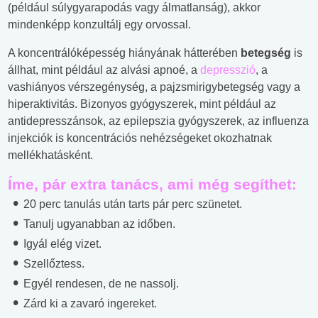
(például súlygyarapodás vagy álmatlanság), akkor
mindenképp konzultálj egy orvossal.
A koncentrálóképesség hiányának hátterében
betegség
is
állhat, mint például az alvási apnoé, a
depresszió
, a
vashiányos vérszegénység, a pajzsmirigybetegség vagy a
hiperaktivitás. Bizonyos gyógyszerek, mint például az
antidepresszánsok, az epilepszia gyógyszerek, az influenza
injekciók is koncentrációs nehézségeket okozhatnak
mellékhatásként.
Íme, pár extra tanács, ami még segíthet:
20 perc tanulás után tarts pár perc szünetet.
Tanulj ugyanabban az időben.
Igyál elég vizet.
Szellőztess.
Egyél rendesen, de ne nassolj.
Zárd ki a zavaró ingereket.