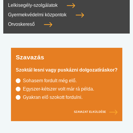
Lelkisegély-szolgálatok
Gyermekvédelmi központok
Orvoskereső
Szavazás
Szoktál lesni vagy puskázni dolgozatíráskor?
Sohasem fordult még elő.
Egyszer-kétszer volt már rá példa.
Gyakran elő szokott fordulni.
SZAVAZAT ELKÜLDÉSE