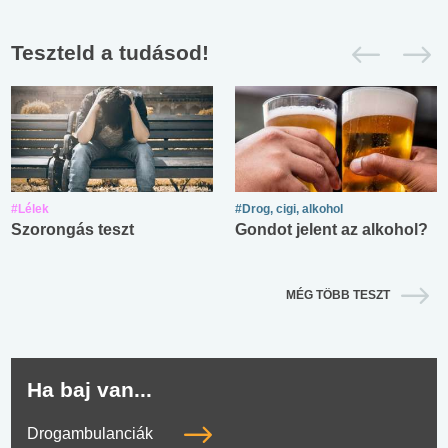
Teszteld a tudásod!
#Lélek
#Drog, cigi, alkohol
Szorongás teszt
Gondot jelent az alkohol?
MÉG TÖBB TESZT
Ha baj van...
Drogambulanciák