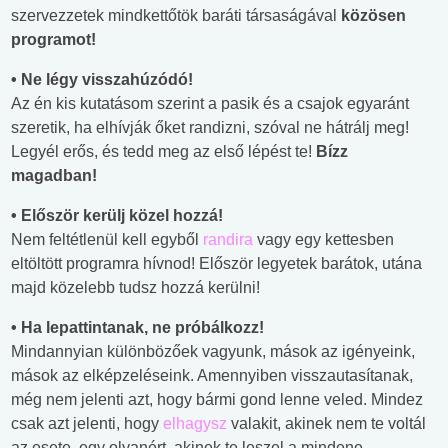
szervezzetek mindkettőtök baráti társaságával
közösen
programot!
• Ne légy visszahúzódó!
Az én kis kutatásom szerint a pasik és a csajok egyaránt
szeretik, ha elhívják őket randizni, szóval ne hátrálj meg!
Legyél erős, és tedd meg az első lépést te!
Bízz
magadban!
• Először kerülj közel hozzá!
Nem feltétlenül kell egyből
randira
vagy egy kettesben
eltöltött programra hívnod! Először legyetek barátok, utána
majd közelebb tudsz hozzá kerülni!
• Ha lepattintanak, ne próbálkozz!
Mindannyian különbözőek vagyunk, mások az igényeink,
mások az elképzeléseink. Amennyiben visszautasítanak,
még nem jelenti azt, hogy bármi gond lenne veled. Mindez
csak azt jelenti, hogy
elhagysz
valakit, akinek nem te voltál
az esete, egy olyanért, akinek te leszel a mindene.