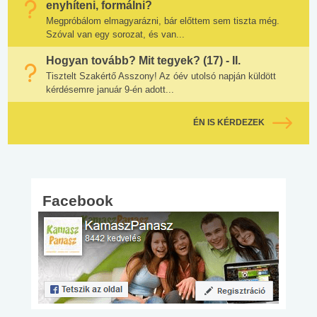
enyhíteni, formálni?
Megpróbálom elmagyarázni, bár előttem sem tiszta még.
Szóval van egy sorozat, és van...
Hogyan tovább? Mit tegyek? (17) - II.
Tisztelt Szakértő Asszony! Az óév utolsó napján küldött
kérdésemre január 9-én adott...
ÉN IS KÉRDEZEK
Facebook