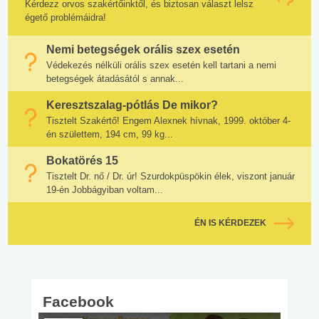
Kérdezz orvos szakértőinktől, és biztosan választ lelsz
égető problémáidra!
Nemi betegségek orális szex esetén
Védekezés nélküli orális szex esetén kell tartani a nemi
betegségek átadásától s annak...
Keresztszalag-pótlás De mikor?
Tisztelt Szakértő! Engem Alexnek hívnak, 1999. október 4-
én születtem, 194 cm, 99 kg...
Bokatörés 15
Tisztelt Dr. nő / Dr. úr! Szurdokpüspökin élek, viszont január
19-én Jobbágyiban voltam...
ÉN IS KÉRDEZEK
Facebook