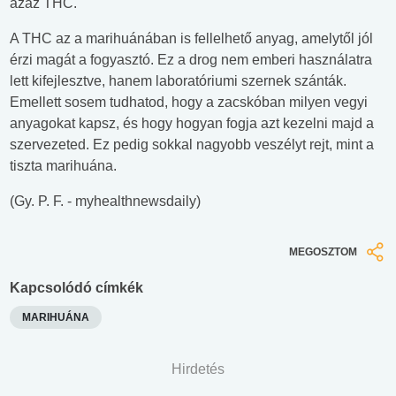
azaz THC.
A THC az a marihuánában is fellelhető anyag, amelytől jól
érzi magát a fogyasztó. Ez a drog nem emberi használatra
lett kifejlesztve, hanem laboratóriumi szernek szánták.
Emellett sosem tudhatod, hogy a zacskóban milyen vegyi
anyagokat kapsz, és hogy hogyan fogja azt kezelni majd a
szervezeted. Ez pedig sokkal nagyobb veszélyt rejt, mint a
tiszta marihuána.
(Gy. P. F. - myhealthnewsdaily)
MEGOSZTOM
Kapcsolódó címkék
MARIHUÁNA
Hirdetés