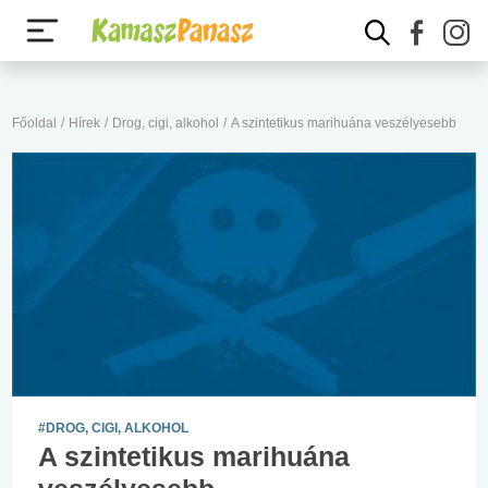
Főoldal
/
Hírek
/
Drog, cigi, alkohol
/
A szintetikus marihuána veszélyesebb
#DROG, CIGI, ALKOHOL
A szintetikus marihuána