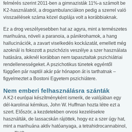
felmérés szerint 2011-ben a gimnazisták 11%-a számolt be
K2-használatról, a drogambulanciákon pedig a szerrel való
visszaélések száma közel duplája volt a korábbiaknak.
Ez a drog veszélyesebben hat az agyra, mint a természetes
marihuána, növeli a paranoia, a pánikrohamok, a hang
hallucinációk, a zavart viselkedés kockázatát, emellett még
azoknál is fokozott a pszichózis veszélye a szer használata
hatására, akiknél korábban nem tapasztaltak pszichiátriai
rendellenességeket. A pszichotikus tünetek egyéntől
függően pár naptól akár pár hónapon át is tarthatnak –
figyelmeztet a Bostoni Egyetem pszichiátere.
Nem emberi felhasználásra szánták
A K2-t európai készítményként ismerik, de valójában egy
dél-karolinai kémikus, John W. Huffman hozta létre ezt a
szert. Először, a kezdetekben orvosi kezelésekre
használták, de lassacskán rájöttek, hogy ez a szer úgy hat,
mint a marihuána aktív hatóanyaga, a tetrahidrocannabinol,