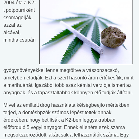
2004 óta a K2-
t potpourriként
csomagolják,
azzal az
álcával,
mintha csupán
gyógynövényekkel lenne megtöltve a vászonzacskó,
amelyben eladják. Ezt a szert hasonló áron értékesítik, mint
a marihuánát. Igazából több száz kémiai verziója ismert az
anyagnak, és a tapasztaltabbak könnyen elő tudják állítani.
Mivel az említett drog használata kétségbeejtő mértékben
terjed, a döntéshpzók számos lépést tettek annak
érdekében, hogy betiltsák a K2-ben leggyakrabban
előforduló 5 vegyi anyagot. Ennek ellenére ezek száma
megsokszorozódott, akárcsak a felhasználók száma. Egy