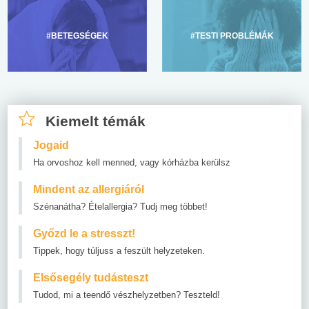
#BETEGSÉGEK
#TESTI PROBLÉMÁK
Kiemelt témák
Jogaid
Ha orvoshoz kell menned, vagy kórházba kerülsz
Mindent az allergiáról
Szénanátha? Ételallergia? Tudj meg többet!
Győzd le a stresszt!
Tippek, hogy túljuss a feszült helyzeteken.
Elsősegély tudásteszt
Tudod, mi a teendő vészhelyzetben? Teszteld!