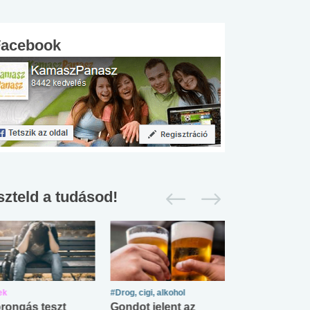
Facebook
szteld a tudásod!
ek
#Drog, cigi, alkohol
#Zöldövezet
rongás teszt
Gondot jelent az
Mekkora az ö