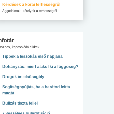
Kérdések a korai terhességről
Aggodalmak, kételyek a terhességről
nfotár
asznos, kapcsolódó cikkek
Tippek a leszokás első napjaira
Dohányzás: miért alakul ki a függőség?
Drogok és elsősegély
Segítségnyújtás, ha a barátod leitta
magát
Bulizás tiszta fejjel
7 veszélyes buliszituáció