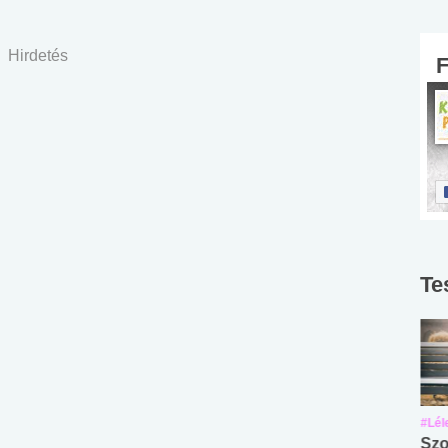
Hirdetés
Te
#Suli, munka
#Suli, munka
#Lél
Angol középfokú
Internet-függőség
Szo