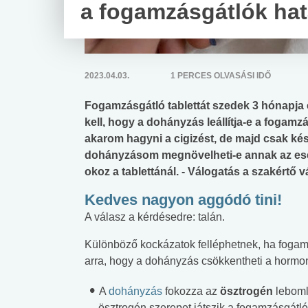
a fogamzásgátlók ha
2023.04.03.
1 PERCES OLVASÁSI IDŐ
Fogamzásgátló tablettát szedek 3 hónapja
kell, hogy a dohányzás leállítja-e a fogamz
akarom hagyni a cigizést, de majd csak k
dohányzásom megnövelheti-e annak az esély
okoz a tablettánál. - Válogatás a szakértő 
Kedves nagyon aggódó tini!
A válasz a kérdésedre: talán.
Különböző kockázatok felléphetnek, ha fogamzá
arra, hogy a dohányzás csökkentheti a hormon
A
dohányzás
fokozza az
ösztrogén
lebomlá
ösztrogén szerepet játszik a fogamzásgátló