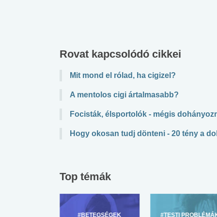
lábnyomod?
tudásteszt
Rovat kapcsolódó cikkei
Mit mond el rólad, ha cigizel?
A mentolos cigi ártalmasabb?
Focisták, élsportolók - mégis dohányoz
Hogy okosan tudj dönteni - 20 tény a d
Top témák
ZÜLŐKNEK
#BETEGSÉGEK
#TESTI PROBLÉMÁ