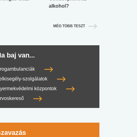
alkohol?
lábnyomod?
MÉG TÖBB TESZT
a baj van...
rogambulanciák
elkisegély-szolgálatok
yermekvédelmi központok
rvoskereső
Szavazás
#SULI, MUNKA
#DROG, CIGI, ALKOHOL
#TÁPLÁLK