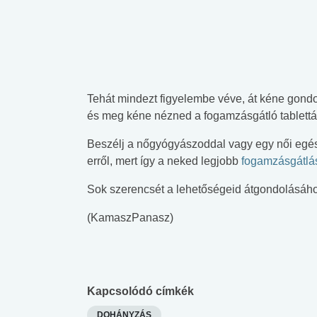
Tehát mindezt figyelembe véve, át kéne gondo
és meg kéne nézned a fogamzásgátló tablettán
Beszélj a nőgyógyászoddal vagy egy női egé
erről, mert így a neked legjobb
fogamzásgátlá
Sok szerencsét a lehetőségeid átgondolásáho
(KamaszPanasz)
Kapcsolódó címkék
DOHÁNYZÁS