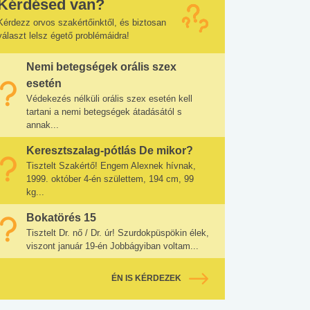
Kérdésed van?
Kérdezz orvos szakértőinktől, és biztosan
választ lelsz égető problémáidra!
Nemi betegségek orális szex
esetén
Védekezés nélküli orális szex esetén kell
tartani a nemi betegségek átadásától s
annak...
Keresztszalag-pótlás De mikor?
Tisztelt Szakértő! Engem Alexnek hívnak,
1999. október 4-én születtem, 194 cm, 99
kg...
Bokatörés 15
Tisztelt Dr. nő / Dr. úr! Szurdokpüspökin élek,
viszont január 19-én Jobbágyiban voltam...
ÉN IS KÉRDEZEK