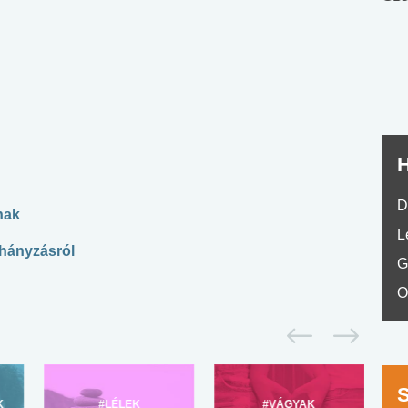
nyelvvizsga teszt -
teszt
No.42
H
D
nak
L
ohányzásról
G
O
K
#LÉLEK
#VÁGYAK