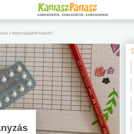
KAMASZOKRÓL, KAMASZOKTÓL, KAMASZOKNAK
nyzás a fogamzásgátlók hatását?
ányzás