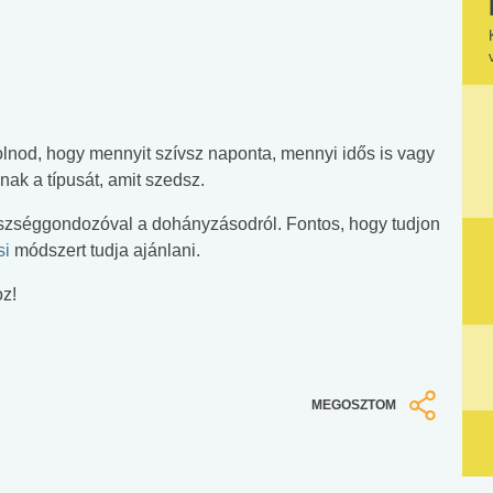
lnod, hogy mennyit szívsz naponta, mennyi idős is vagy
ak a típusát, amit szedsz.
szséggondozóval a dohányzásodról. Fontos, hogy tudjon
si
módszert tudja ajánlani.
z!
MEGOSZTOM