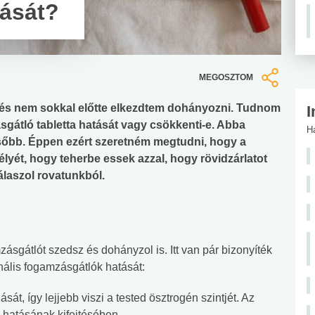
tását?
MEGOSZTOM
 és nem sokkal előtte elkezdtem dohányozni. Tudnom
I
ásgátló tabletta hatását vagy csökkenti-e. Abba
H
ésőbb. Éppen ezért szeretném megtudni, hogy a
ét, hogy teherbe essek azzal, hogy rövidzárlatot
válaszol rovatunkból.
sgátlót szedsz és dohányzol is. Itt van pár bizonyíték
ális fogamzásgátlók hatását:
sát, így lejjebb viszi a tested ösztrogén szintjét. Az
 hatásának kifejtésében.