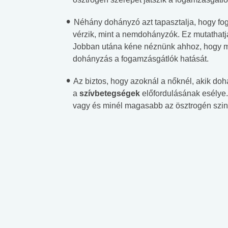
Néhány dohányzó azt tapasztalja, hogy foga
vérzik, mint a nemdohányzók. Ez mutathatj
Jobban utána kéne néznünk ahhoz, hogy m
dohányzás a fogamzásgátlók hatását.
Az biztos, hogy azoknál a nőknél, akik do
a
szívbetegségek
előfordulásának esélye. 
vagy és minél magasabb az ösztrogén szin