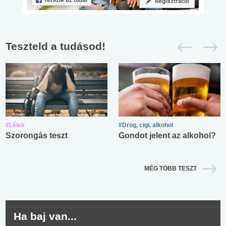
Teszteld a tudásod!
#Lélek
#Drog, cigi, alkohol
Szorongás teszt
Gondot jelent az alkohol?
MÉG TÖBB TESZT
Ha baj van...