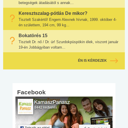
betegségek átadásától s annak...
Keresztszalag-pótlás De mikor?
Tisztelt Szakértő! Engem Alexnek hívnak, 1999. október 4-
én születtem, 194 cm, 99 kg...
Bokatörés 15
Tisztelt Dr. nő / Dr. úr! Szurdokpüspökin élek, viszont január
19-én Jobbágyiban voltam...
ÉN IS KÉRDEZEK
Facebook