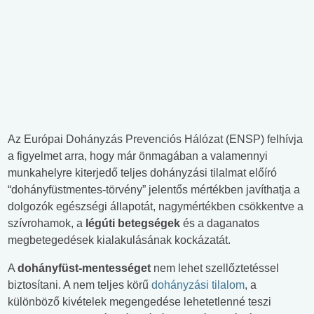
Az Európai Dohányzás Prevenciós Hálózat (ENSP) felhívja
a figyelmet arra, hogy már önmagában a valamennyi
munkahelyre kiterjedő teljes dohányzási tilalmat előíró
“dohányfüstmentes-törvény” jelentős mértékben javíthatja a
dolgozók egészségi állapotát, nagymértékben csökkentve a
szívrohamok, a
légúti betegségek
és a daganatos
megbetegedések kialakulásának kockázatát.
A
dohányfüst-mentességet
nem lehet szellőztetéssel
biztosítani. A nem teljes körű
dohányzási tilalom
, a
különböző kivételek megengedése lehetetlenné teszi