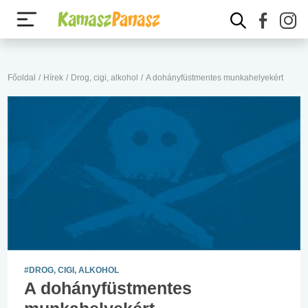
Főoldal
/
Hírek
/
Drog, cigi, alkohol
/
A dohányfüstmentes munkahelyekért
#DROG, CIGI, ALKOHOL
A dohányfüstmentes