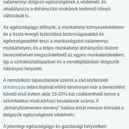
valamennyi dolgozó egészségének a védelmét, és
akadályozza a dohányzási szokások kedvező irányú
változását is.
Az egészségügyi előnyök, a munkahelyi környezetvédelem
és a tiszta levegő biztosítása biztonságosabbá és
egészségesebbé teszi a munkavégzést valamennyi
munkahelyen, és a teljes munkahelyi dohányzási tilalom
bevezetésével megszűntethető az egyes munkaterületeken,
így a szórakoztatóiparban és a vendéglátásban dolgozók
hátrányos helyzete.
A nemzetközi tapasztalatok szerint a zárt közterületi
dohányzás
teljes tilalmát előíró törvénnyel már a bevezetést
követő első évben akár 15-20%-kal csökkenthető lenne a
szívinfarktus miatt kórházi beutalások száma. A
„dohányfüstmentes törvény” hatása tehát messze túlmutat a
dolgozók egészségének védelmén.
A jelenlegi egészségügyi és gazdasági helyzetben