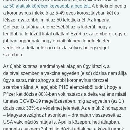
az 50 alattiak körében kevesebb a beoltott
. A briteknél pedig
a koronavírus infekció az 5-49 éves korosztályban két és
félszer gyakoribb, mint az 50 felettieknél. Az Imperial
College kutatóinak elemzéséből az is kiderül, hogy a
legtöbb új fertőzött fiatal oltatlan! Ezért a szakemberek egyre
jobban aggódnak, hogy emiatt ők nem lehetnek elég
védettek a delta infekció okozta súlyos betegséggel
szemben.
Az újabb kutatási eredmények alapján úgy látszik, a
deltával szemben a vakcina egyetlen (első) dózisa nem állja
úgy a sarat, mint ahogy a többi koronavírus törzzsel
szemben állná. A legújabb PHE elemzésből tudni, hogy a
Pfizer két dózisa 88%-ban volt hatásos a delta variáns miatti
tünetes COVID-19 megelőzésében, míg az egyetlen (az 1.)
dózis csak 33%-os védelmet jelentett. Az elmúlt 2 hónapban
– Magyarországhoz hasonlóan – drámaian visszaesett az
USA vakcinációs rátája is. Április közepén, heti átlagban,
naponta csaknem 3,4 millió dózist adtak be, a közeli napok