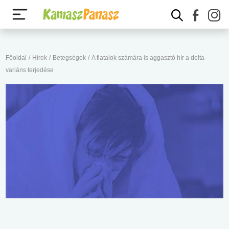
Főoldal
/
Hírek
/
Betegségek
/
A fiatalok számára is aggasztó hír a delta-
variáns terjedése