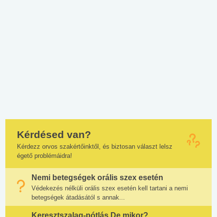
Kérdésed van?
Kérdezz orvos szakértőinktől, és biztosan választ lelsz
égető problémáidra!
Nemi betegségek orális szex esetén
Védekezés nélküli orális szex esetén kell tartani a nemi
betegségek átadásától s annak...
Keresztszalag-pótlás De mikor?