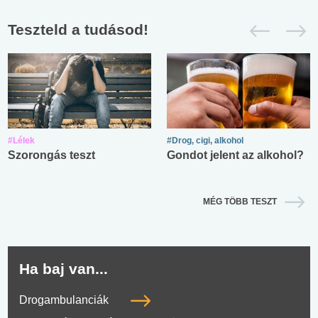
Teszteld a tudásod!
#Lélek
#Drog, cigi, alkohol
Szorongás teszt
Gondot jelent az alkohol?
MÉG TÖBB TESZT
Ha baj van...
Drogambulanciák