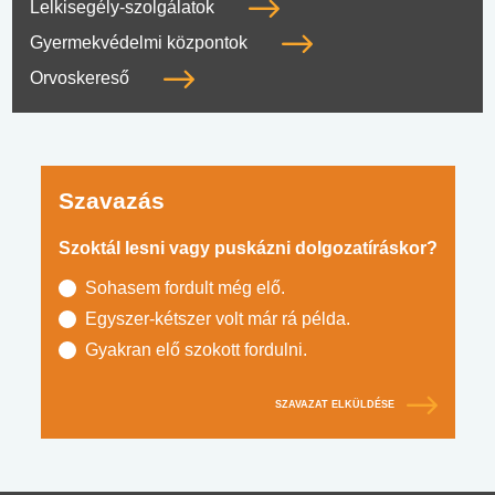
Lelkisegély-szolgálatok
Gyermekvédelmi központok
Orvoskereső
Szavazás
Szoktál lesni vagy puskázni dolgozatíráskor?
Sohasem fordult még elő.
Egyszer-kétszer volt már rá példa.
Gyakran elő szokott fordulni.
SZAVAZAT ELKÜLDÉSE