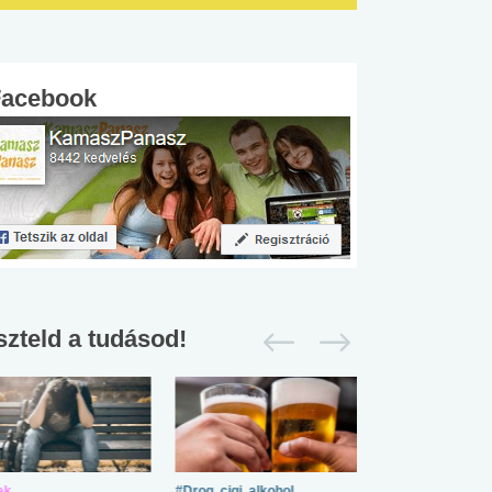
Facebook
szteld a tudásod!
ek
#Drog, cigi, alkohol
#Zöldövezet