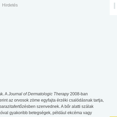
Hirdetés
ák. A
Journal of Dermatologic Therapy
2008-ban
nt az orvosok zöme egyfajta érzéki csalódásnak tartja,
arazitafertőzésben szenvednek. A bőr alatti szálak
, jóval gyakoribb betegségek, például ekcéma vagy