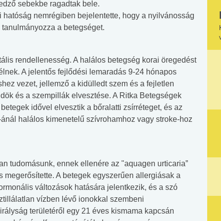
edző sebekbe ragadtak bele.
 hatóság nemrégiben bejelentette, hogy a nyilvánosság
 tanulmányozza a betegséget.
ális rendellenesség. A halálos betegség korai öregedést
 élnek. A jelentős fejlődési lemaradás 9-24 hónapos
hez vezet, jellemző a kidülledt szem és a fejletlen
ldök és a szempillák elvesztése. A Ritka Betegségek
etegek idővel elvesztik a bőralatti zsírréteget, és az
%-ánál halálos kimenetelű szívrohamhoz vagy stroke-hoz
van tudomásunk, ennek ellenére az "aquagen urticaria”
s megerősítette. A betegek egyszerűen allergiásak a
ormonális változások hatására jelentkezik, és a szó
tillálatlan vízben lévő ionokkal szembeni
irályság területéről egy 21 éves kismama kapcsán