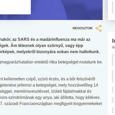
MEGOSZTOM
hakór, az SARS és a madárinfluenza ma már az
I
égek. Ám léteznek olyan szörnyű, vagy épp
H
órképek, melyekről bizonyára sokan nem hallottunk.
agyarázhatatlan eredetű ritka betegséget mutatunk be.
t kellemetlen csípő, szúró érzés, és a bőr felszínéről
jelenése jellemzi a betegséget, mely hozzávetőleg 14
séggel, memóriavesztéssel, ízületi fájdalmakkal és
lons-szindrómának egy anya, aki állította, hogy kétéves
17. századi Franciaországban megfigyelt kisgyermekeket