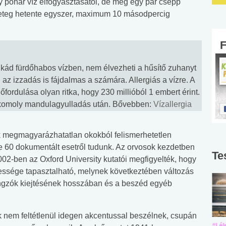
y pohár víz elfogyasztásától, de még egy pár csepp
 beteg hetente egyszer, maximum 10 másodpercig
 kád fürdőhabos vízben, nem élvezheti a hűsítő zuhanyt
z izzadás is fájdalmas a számára. Allergiás a vízre. A
őfordulása olyan ritka, hogy 230 millióból 1 embert érint.
gy komoly mandulagyulladás után. Bővebben:
Vízallergia
megmagyarázhatatlan okokból felismerhetetlen
e 60 dokumentált esetről tudunk. Az orvosok kezdetben
Te
002-ben az Oxford University kutatói megfigyelték, hogy
essége tapasztalható, melynek következtében változás
gzók kiejtésének hosszában és a beszéd egyéb
k nem feltétlenül idegen akcentussal beszélnek, csupán
#Suli, munka
#Suli, munka
#Lél