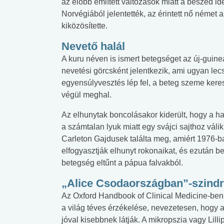
az előbb említett változások miatt a beszéd 
lent az
Mekkora az ökológiai
Elsősegély
Norvégiából jelentették, az érintett nő német 
lábnyomod?
tudásteszt
kiközösítette.
Nevető halál
A kuru néven is ismert betegséget az új-guin
nevetési görcsként jelentkezik, ami ugyan lec
egyensúlyvesztés lép fel, a beteg szeme kere
végül meghal.
Az elhunytak boncolásakor kiderült, hogy a ha
a számtalan lyuk miatt egy svájci sajthoz váli
Carleton Gajdusek találta meg, amiért 1976-ba
elfogyasztják elhunyt rokonaikat, és ezután 
betegség eltűnt a pápua falvakból.
„Alice Csodaországban”-szind
Az Oxford Handbook of Clinical Medicine-ben o
a világ téves érzékelése, nevezetesen, hogy a
jóval kisebbnek látják. A mikropszia vagy Lilli