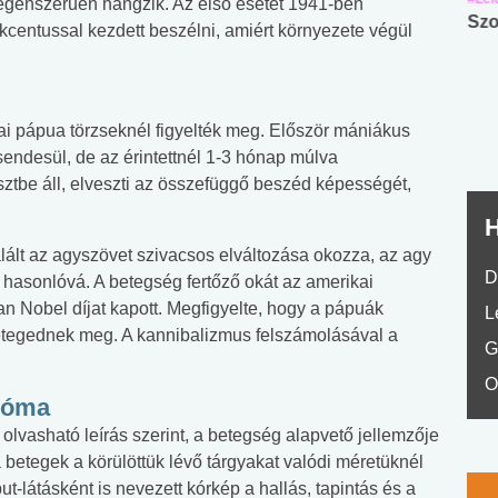
idegenszerűen hangzik. Az első esetet 1941-ben
Angol középfokú
Internet-függőség
Szo
akcentussal kezdett beszélni, amiért környezete végül
nyelvvizsga teszt -
teszt
No.42
eai pápua törzseknél figyelték meg. Először mániákus
sendesül, de az érintettnél 1-3 hónap múlva
sztbe áll, elveszti az összefüggő beszéd képességét,
H
lált az agyszövet szivacsos elváltozása okozza, az agy
D
k hasonlóvá. A betegség fertőző okát az amerikai
n Nobel díjat kapott. Megfigyelte, hogy a pápuák
L
betegednek meg. A kannibalizmus felszámolásával a
G
O
róma
lvasható leírás szerint, a betegség alapvető jellemzője
 betegek a körülöttük lévő tárgyakat valódi méretüknél
put-látásként is nevezett kórkép a hallás, tapintás és a