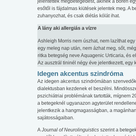
jelentettek megbetegedést, akinek a bőrén eg
esőtől is fájdalmas kiütések jelentek meg. A
zuhanyozhat, és csak diétás kólát ihat.
A lány aki allergiás a vízre
Ashleigh Morris nem úszhat, nem lazíthat egy
egy meleg nap után, nem ázhat meg, sőt, még a
ritka betegség neve Aquagenic Urticaria, és el
Az ausztrál tininél négy éve jelentkezett, e
Idegen akcentus szindróma
Az idegen akcentus szindrómában szenvedők 
dialektusban kezdenek el beszélni. Mindössz
pszichiátriai problémának tartották, mígnem 2
a betegeknél ugyanazon agyterület rendellen
jelentkezik a hangmagasságban, a magánhan
sajátosságaiban.
A
Journal of Neurolinguistics
szerint a betege
 alkohol
#Zöldövezet
#Betegségek