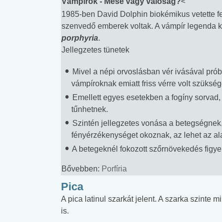
Vámpírok - Mese vagy valóság?
<
1985-ben David Dolphin biokémikus vetette fe
szenvedő emberek voltak. A vámpír legenda k
porphyria
.
Jellegzetes tünetek
Mivel a népi orvoslásban vér ivásával prób
vámpíroknak emiatt friss vérre volt szükség
Emellett egyes esetekben a fogíny sorvad
tűnhetnek.
Szintén jellegzetes vonása a betegségnek,
fényérzékenységet okoznak, az lehet az al
A betegeknél fokozott szőrnövekedés figy
Bővebben:
Porfíria
Pica
A pica latinul szarkát jelent. A szarka szinte 
is.