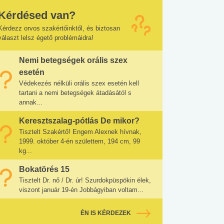
Kérdésed van?
Kérdezz orvos szakértőinktől, és biztosan
választ lelsz égető problémáidra!
Nemi betegségek orális szex
esetén
Védekezés nélküli orális szex esetén kell
tartani a nemi betegségek átadásától s
annak...
Keresztszalag-pótlás De mikor?
Tisztelt Szakértő! Engem Alexnek hívnak,
1999. október 4-én születtem, 194 cm, 99
kg...
Bokatörés 15
Tisztelt Dr. nő / Dr. úr! Szurdokpüspökin élek,
viszont január 19-én Jobbágyiban voltam...
ÉN IS KÉRDEZEK