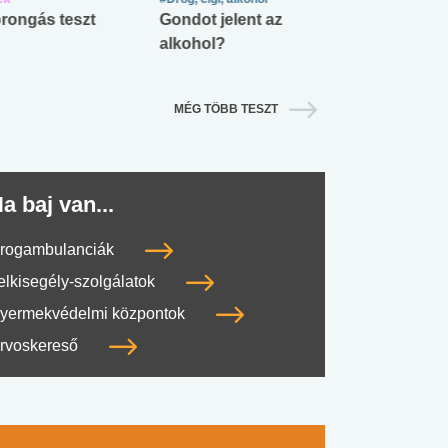
rongás teszt
Gondot jelent az
Mekkora az ö
alkohol?
lábnyomod?
MÉG TÖBB TESZT
a baj van...
rogambulanciák
elkisegély-szolgálatok
yermekvédelmi központok
rvoskereső