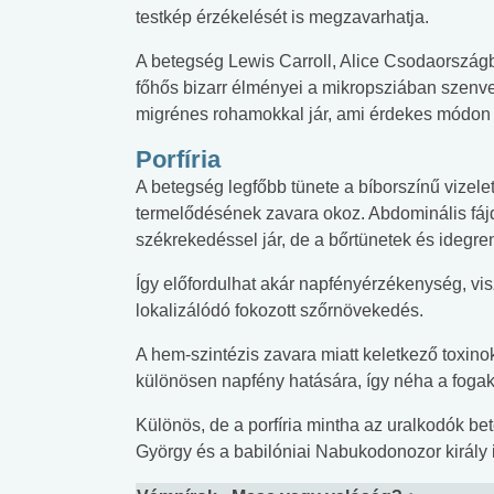
testkép érzékelését is megzavarhatja.
A betegség Lewis Carroll, Alice Csodaország
főhős bizarr élményei a mikropsziában szenv
migrénes rohamokkal jár, ami érdekes módon C
Porfíria
A betegség legfőbb tünete a bíborszínű vizele
termelődésének zavara okoz. Abdominális fá
székrekedéssel jár, de a bőrtünetek és idegre
Így előfordulhat akár napfényérzékenység, vis
lokalizálódó fokozott szőrnövekedés.
A hem-szintézis zavara miatt keletkező toxino
különösen napfény hatására, így néha a fogak
Különös, de a porfíria mintha az uralkodók bet
György és a babilóniai Nabukodonozor király 