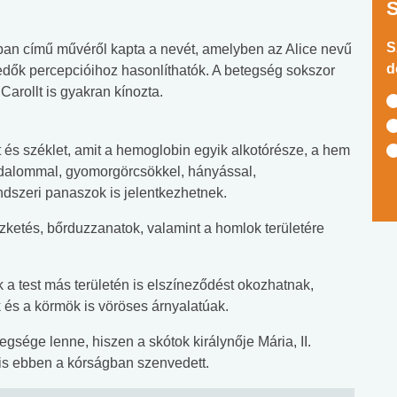
S
ban című művéről kapta a nevét, amelyben az Alice nevű
d
edők percepcióihoz hasonlíthatók. A betegség sokszor
arollt is gyakran kínozta.
t és széklet, amit a hemoglobin egyik alkotórésze, a hem
jdalommal, gyomorgörcsökkel, hányással,
ndszeri panaszok is jelentkezhetnek.
zketés, bőrduzzanatok, valamint a homlok területére
k a test más területén is elszíneződést okozhatnak,
 és a körmök is vöröses árnyalatúak.
egsége lenne, hiszen a skótok királynője Mária, II.
is ebben a kórságban szenvedett.