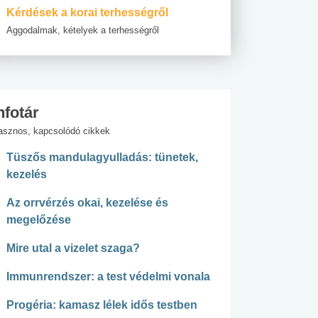
Kérdések a korai terhességről
Aggodalmak, kételyek a terhességről
nfotár
asznos, kapcsolódó cikkek
Tüszős mandulagyulladás: tünetek,
kezelés
Az orrvérzés okai, kezelése és
megelőzése
Mire utal a vizelet szaga?
Immunrendszer: a test védelmi vonala
Progéria: kamasz lélek idős testben