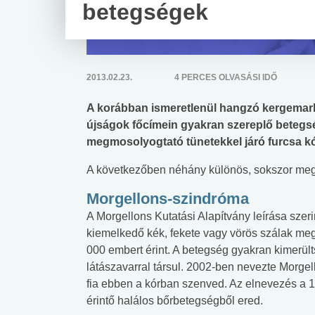
betegségek
2013.02.23.
4 PERCES OLVASÁSI IDŐ
A korábban ismeretlenül hangzó kergemar
újságok főcímein gyakran szereplő betegs
megmosolyogtató tünetekkel járó furcsa k
A következőben néhány különös, sokszor megm
Morgellons-szindróma
A Morgellons Kutatási Alapítvány leírása szerin
kiemelkedő kék, fekete vagy vörös szálak meg
000 embert érint. A betegség gyakran kimerült
látászavarral társul. 2002-ben nevezte Morgel
fia ebben a kórban szenved. Az elnevezés a 
érintő halálos bőrbetegségből ered.