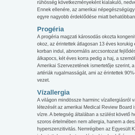
rühösség következményeként kialakuló, nedv
Ennek ellenére, az amerikai népegészségügyi
egyre nagyobb érdeklődése miatt behatóbban
Progéria
A progéria magzati károsodás okozta kongenit
okoz, az érintettek átlagosan 13 éves korukig
korban indul, abnormális arccsontozat fejlődés
álkapocs, két éves korra pedig a haj, a szemö
Amerikai Szervezetének ismertetője szerint, a b
artériák rugalmasságát, ami az érintettek 90
vezet.
Vízallergia
A világon mindössze harminc vízallergiásról 
létezését az amerikai Medical Review Board i
vízre. A betegség általában a szülést követő h
szoros értelmében nem allergia, hanem a desz
hyperszenzitivitás. Nemrégiben az Egyesült K