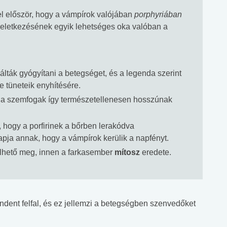
l először, hogy a vámpírok valójában
porphyriában
eletkezésének egyik lehetséges oka valóban a
álták gyógyítani a betegséget, és a legenda szerint
e tüneteik enyhítésére.
, a szemfogak így természetellenesen hosszúnak
 hogy a porfirinek a bőrben lerakódva
apja annak, hogy a vámpírok kerülik a napfényt.
elhető meg, innen a farkasember
mítosz
eredete.
mindent felfal, és ez jellemzi a betegségben szenvedőket