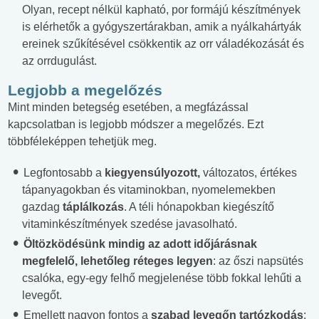
Olyan, recept nélkül kapható, por formájú készítmények
is elérhetők a gyógyszertárakban, amik a nyálkahártyák
ereinek szűkítésével csökkentik az orr váladékozását és
az orrdugulást.
Legjobb a megelőzés
Mint minden betegség esetében, a megfázással
kapcsolatban is legjobb módszer a megelőzés. Ezt
többféleképpen tehetjük meg.
Legfontosabb a
kiegyensúlyozott,
változatos, értékes
tápanyagokban és vitaminokban, nyomelemekben
gazdag
táplálkozás
. A téli hónapokban kiegészítő
vitaminkészítmények szedése javasolható.
Öltözködésünk mindig az adott időjárásnak
megfelelő, lehetőleg réteges legyen
: az őszi napsütés
csalóka, egy-egy felhő megjelenése több fokkal lehűti a
levegőt.
Emellett nagyon fontos a
szabad levegőn tartózkodás
: