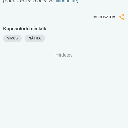
(Forrás: Fókuszban a Nő
,
fitforfun.de
)
MEGOSZTOM
Kapcsolódó címkék
VÍRUS
NÁTHA
Hirdetés