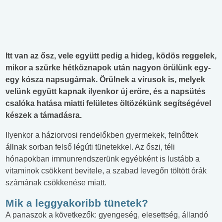
Itt van az ősz, vele együtt pedig a hideg, ködös reggelek,
mikor a szürke hétköznapok után nagyon örülünk egy-
egy kósza napsugárnak. Örülnek a vírusok is, melyek
velünk együtt kapnak ilyenkor új erőre, és a napsütés
csalóka hatása miatti felületes öltözékünk segítségével
készek a támadásra.
Ilyenkor a háziorvosi rendelőkben gyermekek, felnőttek
állnak sorban felső légúti tünetekkel. Az őszi, téli
hónapokban immunrendszerünk egyébként is lustább a
vitaminok csökkent bevitele, a szabad levegőn töltött órák
számának csökkenése miatt.
Mik a leggyakoribb tünetek?
A panaszok a következők: gyengeség, elesettség, állandó