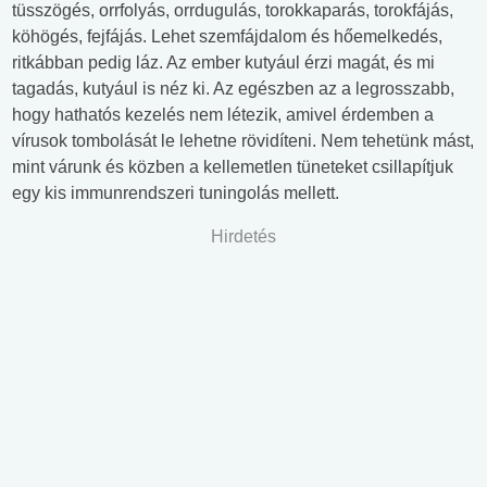
tüsszögés, orrfolyás, orrdugulás, torokkaparás, torokfájás,
köhögés, fejfájás. Lehet szemfájdalom és hőemelkedés,
ritkábban pedig láz. Az ember kutyául érzi magát, és mi
tagadás, kutyául is néz ki. Az egészben az a legrosszabb,
hogy hathatós kezelés nem létezik, amivel érdemben a
vírusok tombolását le lehetne rövidíteni. Nem tehetünk mást,
mint várunk és közben a kellemetlen tüneteket csillapítjuk
egy kis immunrendszeri tuningolás mellett.
Hirdetés