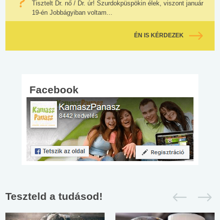
Tisztelt Dr. nő / Dr. úr! Szurdokpüspökin élek, viszont január
19-én Jobbágyiban voltam...
ÉN IS KÉRDEZEK
Facebook
Teszteld a tudásod!