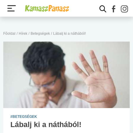
Főoldal
/
Hírek
/
Betegségek
/
Lábalj ki a náthából!
#BETEGSÉGEK
Lábalj ki a náthából!