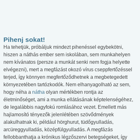
Pihenj sokat!
Ha tehetjük, próbáljuk mindezt pihenéssel egybekötni,
hiszen a náthás ember sem iskolában, sem munkahelyen
nem kívánatos (persze a munkát senki nem fogja helyette
elvégezni), mert a megfázást okozó vírus cseppfertőzéssel
terjed, így könnyen megfertőződhetnek a megbetegedett
környezetében tartózkodók. Nem elhanyagolható az sem,
hogy néha a
nátha
olyan mértékben rontja az
életminőséget, ami a munka ellátásának képtelenségéhez,
de legalábbis nagyfokú romlásához vezet. Emellett más
hajlamosító tényezők jelenlétében szövődmények
alakulhatnak ki, például hörghurut, tüdőgyulladás,
arcüreggyulladás, középfülgyulladás. A megfázás
fellobbanthatja a krónikus légzőszervi betegségeket, így