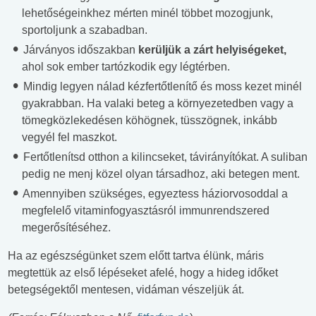
lehetőségeinkhez mérten minél többet mozogjunk,
sportoljunk a szabadban.
Járványos időszakban
kerüljük a zárt helyiségeket,
ahol sok ember tartózkodik egy légtérben.
Mindig legyen nálad kézfertőtlenítő és moss kezet minél
gyakrabban. Ha valaki beteg a környezetedben vagy a
tömegközlekedésen köhögnek, tüsszögnek, inkább
vegyél fel maszkot.
Fertőtlenítsd otthon a kilincseket, távirányítókat. A suliban
pedig ne menj közel olyan társadhoz, aki betegen ment.
Amennyiben szükséges, egyeztess háziorvosoddal a
megfelelő vitaminfogyasztásról immunrendszered
megerősítéséhez.
Ha az egészségünket szem előtt tartva élünk, máris
megtettük az első lépéseket afelé, hogy a hideg időket
betegségektől mentesen, vidáman vészeljük át.