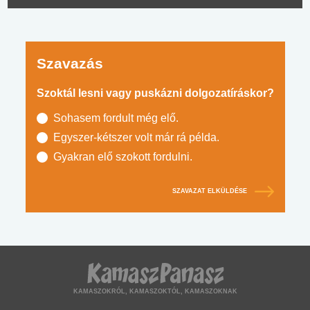
Szavazás
Szoktál lesni vagy puskázni dolgozatíráskor?
Sohasem fordult még elő.
Egyszer-kétszer volt már rá példa.
Gyakran elő szokott fordulni.
SZAVAZAT ELKÜLDÉSE
KAMASZOKRÓL, KAMASZOKTÓL, KAMASZOKNAK