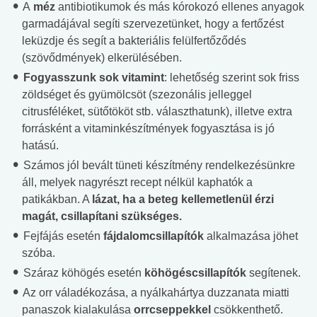
A
méz
antibiotikumok és más kórokozó ellenes anyagok
garmadájával segíti szervezetünket, hogy a fertőzést
leküzdje és segít a bakteriális felülfertőződés
(szövődmények) elkerülésében.
Fogyasszunk sok vitamint
: lehetőség szerint sok friss
zöldséget és gyümölcsöt (szezonális jelleggel
citrusféléket, sütőtököt stb. választhatunk), illetve extra
forrásként a vitaminkészítmények fogyasztása is jó
hatású.
Számos jól bevált tüneti készítmény rendelkezésünkre
áll, melyek nagyrészt recept nélkül kaphatók a
patikákban. A
lázat, ha a beteg kellemetlenül érzi
magát, csillapítani szükséges.
Fejfájás esetén
fájdalomcsillapítók
alkalmazása jöhet
szóba.
Száraz köhögés esetén
köhögéscsillapítók
segítenek.
Az orr váladékozása, a nyálkahártya duzzanata miatti
panaszok kialakulása
orrcseppekkel
csökkenthető.