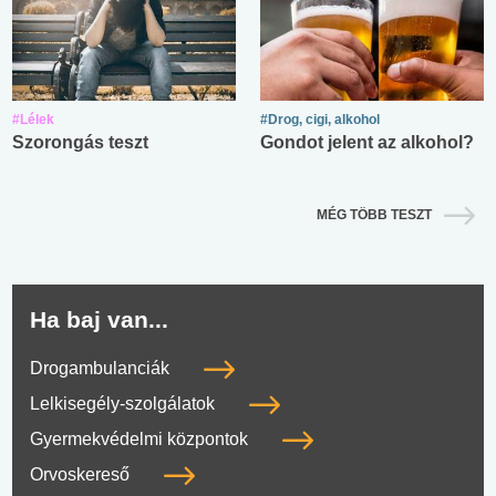
#Lélek
#Drog, cigi, alkohol
Szorongás teszt
Gondot jelent az alkohol?
MÉG TÖBB TESZT
Ha baj van...
Drogambulanciák
Lelkisegély-szolgálatok
Gyermekvédelmi központok
Orvoskereső