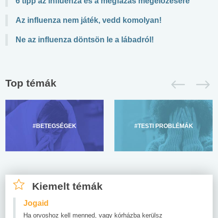
6 tipp az influenza és a megfázás megelőzésére
Az influenza nem játék, vedd komolyan!
Ne az influenza döntsön le a lábadról!
Top témák
#BETEGSÉGEK
#TESTI PROBLÉMÁK
Kiemelt témák
Jogaid
Ha orvoshoz kell menned, vagy kórházba kerülsz