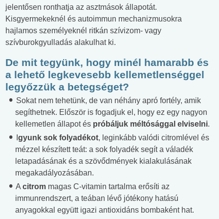
jelentősen ronthatja az asztmások állapotát.
Kisgyermekeknél és autoimmun mechanizmusokra
hajlamos személyeknél ritkán szívizom- vagy
szívburokgyulladás alakulhat ki.
De mit tegyünk, hogy minél hamarabb és
a lehető legkevesebb kellemetlenséggel
legyőzzük a betegséget?
Sokat nem tehetünk, de van néhány apró fortély, amik
segíthetnek. Először is fogadjuk el, hogy ez egy nagyon
kellemetlen állapot és
próbáljuk méltósággal elviselni
.
I
gyunk sok folyadékot
, leginkább valódi citromlével és
mézzel készített teát: a sok folyadék segít a váladék
letapadásának és a szövődmények kialakulásának
megakadályozásában.
A
citrom
magas C-vitamin tartalma erősíti az
immunrendszert, a teában lévő jótékony hatású
anyagokkal együtt igazi antioxidáns bombaként hat.