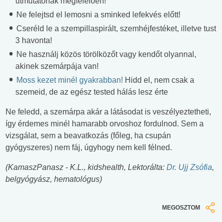
útmutatónak megfelelően!
Ne felejtsd el lemosni a sminked lefekvés előtt!
Cseréld le a szempillaspirált, szemhéjfestéket, illetve tust
3 havonta!
Ne használj közös törölközőt vagy kendőt olyannal,
akinek szemárpája van!
Moss kezet minél gyakrabban!
Hidd el, nem csak a
szemeid, de az egész tested hálás lesz érte
Ne feledd, a szemárpa akár a látásodat is veszélyeztetheti,
így érdemes minél hamarabb orvoshoz fordulnod. Sem a
vizsgálat, sem a beavatkozás (főleg, ha csupán
gyógyszeres) nem fáj, úgyhogy nem kell félned.
(KamaszPanasz - K.L., kidshealth, Lektorálta:
Dr. Ujj Zsófia
,
belgyógyász, hematológus)
MEGOSZTOM