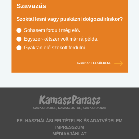
Szavazás
Szoktál lesni vagy puskázni dolgozatíráskor?
Sohasem fordult még elő.
Egyszer-kétszer volt már rá példa.
Gyakran elő szokott fordulni.
SZAVAZAT ELKÜLDÉSE
KAMASZOKRÓL, KAMASZOKTÓL, KAMASZOKNAK
FELHASZNÁLÁSI FELTÉTELEK ÉS ADATVÉDELEM
IMPRESSZUM
MÉDIAAJÁNLAT