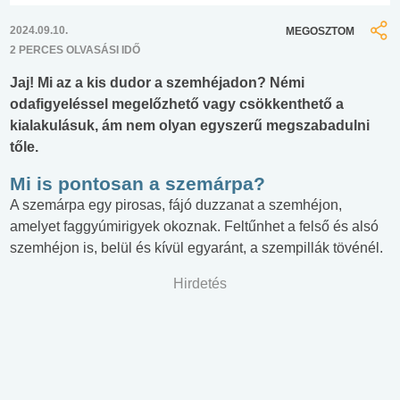
2024.09.10.
MEGOSZTOM
2 PERCES OLVASÁSI IDŐ
Jaj! Mi az a kis dudor a szemhéjadon? Némi
odafigyeléssel megelőzhető vagy csökkenthető a
kialakulásuk, ám nem olyan egyszerű megszabadulni
tőle.
Mi is pontosan a szemárpa?
A szemárpa egy pirosas, fájó duzzanat a szemhéjon,
amelyet faggyúmirigyek okoznak. Feltűnhet a felső és alsó
szemhéjon is, belül és kívül egyaránt, a szempillák tövénél.
Hirdetés