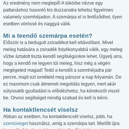
Az eredmény nem meglepő! A tükörbe nézve egy
pattanáshoz hasonló kis duzzanatra lehetsz figyelmes
valamely szemhéjadon. A szemárpa el is fertőződhet, ilyen
esetben vörössé és naggyá válik.
Mi a teendő szemárpa esetén?
Először is a bedugult zsiradékot kell eltávolítani. Mivel
meleg hatására a zsiradék folyékonyabbá válik, egy meleg
vízbe áztatott tiszta kendő segítségünkre lehet. Ügyelj arra,
hogy a kendő ne legyen túl meleg, hisz még a végén
megégeted magad! Tedd a kendőt a szemhéjadra pár
percre, majd ezt ismételd meg párszor a nap folyamán. De
ez maximum csak átmeneti megoldás legyen, mert akár
súlyosabb gyulladást is előidézhetsz, ha kórokozót viszel
be. Orvosi segítséget mindig szabad és kell is kérni.
Ha kontaktlencsét viselsz
Abban az esetben, ha kontaktlencsét viselsz, jobb, ha
szemüveget
használsz, amíg a szemárpa tart. Mielőtt újra