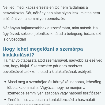
Ne ijedj meg, kapsz érzéstelenítőt, nem fájdalmas a
beavatkozás. Sőt, néhány nap alatt olyan lesz, mintha nem
is történt volna semmilyen bemetszés.
Néhányan hajlamosabbak a szemárpára, mint mások. Ha
úgy érzed, sokszor jelentkezik nálad a betegség, tudasd ezt
is orvosoddal!
Hogy lehet megelőzni a szemárpa
kialakulását?
Ha már volt tapasztalatod szemárpával, nagyobb az esélyed
arra, hogy kiújul. Szerencsére pár apró módszer
bevetésével csökkentheted a kialakulásának esélyeit:
Mosd meg a szemhéjad és környékét naponta, lehetőleg
több alkalommal is. Vigyázz, hogy ne menjen a
szemedbe semmilyen szappan vagy hasonló tisztítószer
Fertőtlenítsd alaposan a kontaktlencséd a használati