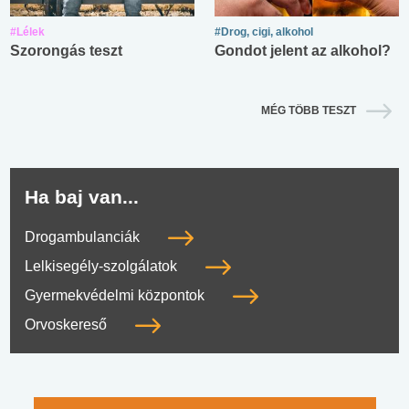
#Lélek
#Drog, cigi, alkohol
Szorongás teszt
Gondot jelent az alkohol?
MÉG TÖBB TESZT
Ha baj van...
Drogambulanciák
Lelkisegély-szolgálatok
Gyermekvédelmi központok
Orvoskereső