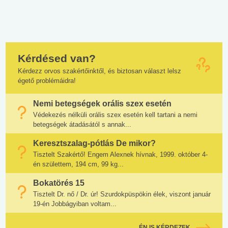
Kérdésed van?
Kérdezz orvos szakértőinktől, és biztosan választ lelsz
égető problémáidra!
Nemi betegségek orális szex esetén
Védekezés nélküli orális szex esetén kell tartani a nemi
betegségek átadásától s annak...
Keresztszalag-pótlás De mikor?
Tisztelt Szakértő! Engem Alexnek hívnak, 1999. október 4-
én születtem, 194 cm, 99 kg...
Bokatörés 15
Tisztelt Dr. nő / Dr. úr! Szurdokpüspökin élek, viszont január
19-én Jobbágyiban voltam...
ÉN IS KÉRDEZEK