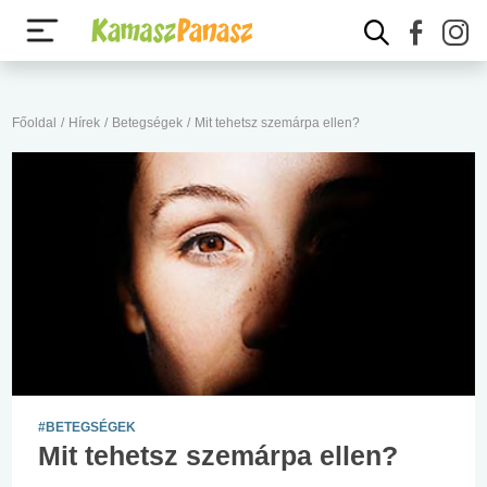
Főoldal
/
Hírek
/
Betegségek
/
Mit tehetsz szemárpa ellen?
#BETEGSÉGEK
Mit tehetsz szemárpa ellen?