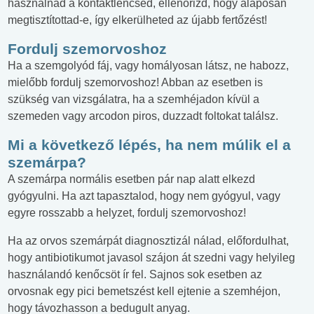
használnád a kontaktlencséd, ellenőrizd, hogy alaposan
megtisztítottad-e, így elkerülheted az újabb fertőzést!
Fordulj szemorvoshoz
Ha a szemgolyód fáj, vagy homályosan látsz, ne habozz,
mielőbb fordulj szemorvoshoz! Abban az esetben is
szükség van vizsgálatra, ha a szemhéjadon kívül a
szemeden vagy arcodon piros, duzzadt foltokat találsz.
Mi a következő lépés, ha nem múlik el a
szemárpa?
A szemárpa normális esetben pár nap alatt elkezd
gyógyulni. Ha azt tapasztalod, hogy nem gyógyul, vagy
egyre rosszabb a helyzet, fordulj szemorvoshoz!
Ha az orvos szemárpát diagnosztizál nálad, előfordulhat,
hogy antibiotikumot javasol szájon át szedni vagy helyileg
használandó kenőcsöt ír fel. Sajnos sok esetben az
orvosnak egy pici bemetszést kell ejtenie a szemhéjon,
hogy távozhasson a bedugult anyag.