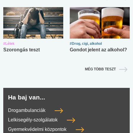
#Lélek
#Drog, cigi, alkohol
Szorongás teszt
Gondot jelent az alkohol?
MÉG TÖBB TESZT
Ha baj van...
Drogambulanciák
Lelkisegély-szolgálatok
Gyermekvédelmi központok