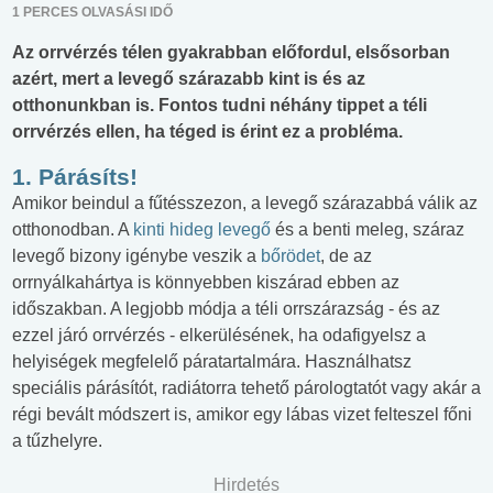
1 PERCES OLVASÁSI IDŐ
Az orrvérzés télen gyakrabban előfordul, elsősorban
azért, mert a levegő szárazabb kint is és az
otthonunkban is. Fontos tudni néhány tippet a téli
orrvérzés ellen, ha téged is érint ez a probléma.
1. Párásíts!
Amikor beindul a fűtésszezon, a levegő szárazabbá válik az
otthonodban. A
kinti hideg levegő
és a benti meleg, száraz
levegő bizony igénybe veszik a
bőrödet
, de az
orrnyálkahártya is könnyebben kiszárad ebben az
időszakban. A legjobb módja a téli orrszárazság - és az
ezzel járó orrvérzés - elkerülésének, ha odafigyelsz a
helyiségek megfelelő páratartalmára. Használhatsz
speciális párásítót, radiátorra tehető párologtatót vagy akár a
régi bevált módszert is, amikor egy lábas vizet felteszel főni
a tűzhelyre.
Hirdetés