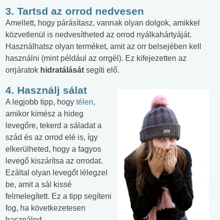
3. Tartsd az orrod nedvesen
Amellett, hogy párásítasz, vannak olyan dolgok, amikkel
közvetlenül is nedvesítheted az orrod nyálkahártyáját.
Használhatsz olyan terméket, amit az orr belsejében kell
használni (mint például az orrgél). Ez kifejezetten az
orrjáratok
hidratálását
segíti elő.
4. Használj sálat
A legjobb tipp, hogy
télen
,
amikor kimész a hideg
levegőre, tekerd a sáladat a
szád és az orrod elé is, így
elkerülheted, hogy a fagyos
levegő kiszárítsa az orrodat.
Ezáltal olyan levegőt lélegzel
be, amit a sál kissé
felmelegített. Ez a tipp segíteni
fog, ha következetesen
használod.