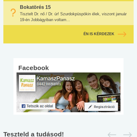
Bokatörés 15
Tisztelt Dr. nő / Dr. úr! Szurdokpüspökin élek, viszont január
19-én Jobbágyiban voltam...
ÉN IS KÉRDEZEK
Facebook
Teszteld a tudásod!