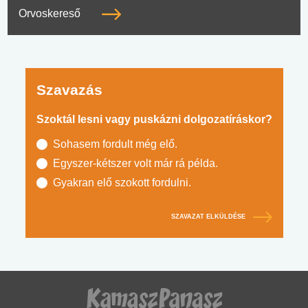
Orvoskereső
Szavazás
Szoktál lesni vagy puskázni dolgozatíráskor?
Sohasem fordult még elő.
Egyszer-kétszer volt már rá példa.
Gyakran elő szokott fordulni.
SZAVAZAT ELKÜLDÉSE