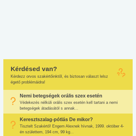
Kérdésed van?
Kérdezz orvos szakértőinktől, és biztosan választ lelsz
égető problémáidra!
Nemi betegségek orális szex esetén
Védekezés nélküli orális szex esetén kell tartani a nemi
betegségek átadásától s annak...
Keresztszalag-pótlás De mikor?
Tisztelt Szakértő! Engem Alexnek hívnak, 1999. október 4-
én születtem, 194 cm, 99 kg...