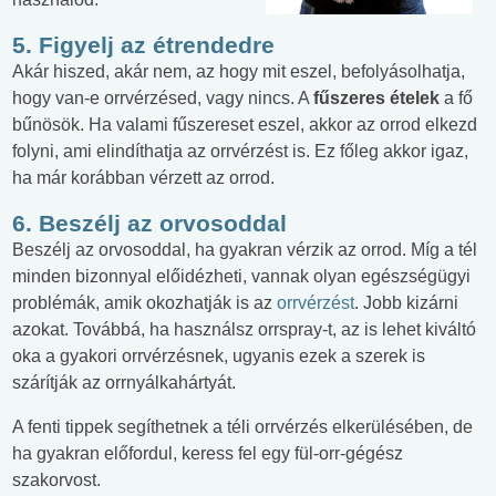
5. Figyelj az étrendedre
Akár hiszed, akár nem, az hogy mit eszel, befolyásolhatja,
hogy van-e orrvérzésed, vagy nincs. A
fűszeres ételek
a fő
bűnösök. Ha valami fűszereset eszel, akkor az orrod elkezd
folyni, ami elindíthatja az orrvérzést is. Ez főleg akkor igaz,
ha már korábban vérzett az orrod.
6. Beszélj az orvosoddal
Beszélj az orvosoddal, ha gyakran vérzik az orrod. Míg a tél
minden bizonnyal előidézheti, vannak olyan egészségügyi
problémák, amik okozhatják is az
orrvérzést
. Jobb kizárni
azokat. Továbbá, ha használsz orrspray-t, az is lehet kiváltó
oka a gyakori orrvérzésnek, ugyanis ezek a szerek is
szárítják az orrnyálkahártyát.
A fenti tippek segíthetnek a téli orrvérzés elkerülésében, de
ha gyakran előfordul, keress fel egy fül-orr-gégész
szakorvost.