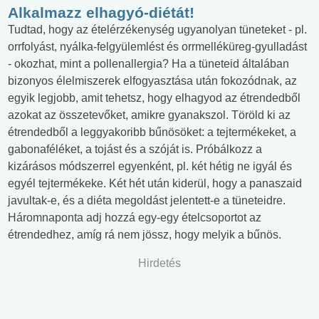
Alkalmazz elhagyó-diétát!
Tudtad, hogy az ételérzékenység ugyanolyan tüneteket - pl.
orrfolyást, nyálka-felgyülemlést és orrmelléküreg-gyulladást
- okozhat, mint a pollenallergia? Ha a tüneteid általában
bizonyos élelmiszerek elfogyasztása után fokozódnak, az
egyik legjobb, amit tehetsz, hogy elhagyod az étrendedből
azokat az összetevőket, amikre gyanakszol. Töröld ki az
étrendedből a leggyakoribb bűnösöket: a tejtermékeket, a
gabonaféléket, a tojást és a szóját is. Próbálkozz a
kizárásos módszerrel egyenként, pl. két hétig ne igyál és
egyél tejtermékeke. Két hét után kiderül, hogy a panaszaid
javultak-e, és a diéta megoldást jelentett-e a tüneteidre.
Háromnaponta adj hozzá egy-egy ételcsoportot az
étrendedhez, amíg rá nem jössz, hogy melyik a bűnös.
Hirdetés