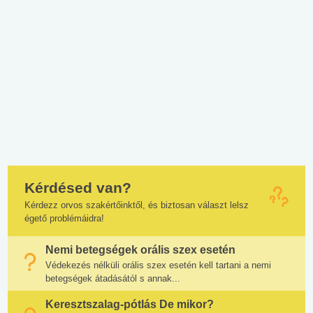
Kérdésed van?
Kérdezz orvos szakértőinktől, és biztosan választ lelsz
égető problémáidra!
Nemi betegségek orális szex esetén
Védekezés nélküli orális szex esetén kell tartani a nemi
betegségek átadásától s annak...
Keresztszalag-pótlás De mikor?