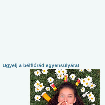
Ügyelj a bélflórád egyensúlyára!