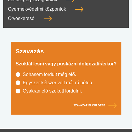
Gyermekvédelmi központok
Orvoskereső
Szavazás
Szoktál lesni vagy puskázni dolgozatíráskor?
Sohasem fordult még elő.
Egyszer-kétszer volt már rá példa.
Gyakran elő szokott fordulni.
SZAVAZAT ELKÜLDÉSE