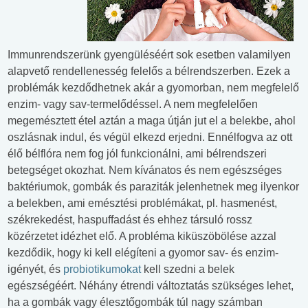
Immunrendszerünk gyengüléséért sok esetben valamilyen
alapvető rendellenesség felelős a bélrendszerben. Ezek a
problémák kezdődhetnek akár a gyomorban, nem megfelelő
enzim- vagy sav-termelődéssel. A nem megfelelően
megemésztett étel aztán a maga útján jut el a belekbe, ahol
oszlásnak indul, és végül elkezd erjedni. Ennélfogva az ott
élő bélflóra nem fog jól funkcionálni, ami bélrendszeri
betegséget okozhat. Nem kívánatos és nem egészséges
baktériumok, gombák és paraziták jelenhetnek meg ilyenkor
a belekben, ami emésztési problémákat, pl. hasmenést,
székrekedést, haspuffadást és ehhez társuló rossz
közérzetet idézhet elő. A probléma kiküszöbölése azzal
kezdődik, hogy ki kell elégíteni a gyomor sav- és enzim-
igényét, és
probiotikumokat
kell szedni a belek
egészségéért. Néhány étrendi változtatás szükséges lehet,
ha a gombák vagy élesztőgombák túl nagy számban