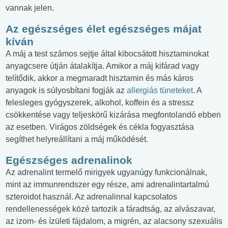
vannak jelen.
Az egészséges élet egészséges májat
kíván
A máj a test számos sejtje által kibocsátott hisztaminokat
anyagcsere útján átalakítja. Amikor a máj kifárad vagy
telítődik, akkor a megmaradt hisztamin és más káros
anyagok is súlyosbítani fogják az
allergiás tüneteket
. A
felesleges gyógyszerek, alkohol, koffein és a stressz
csökkentése vagy teljeskörű kizárása megfontolandó ebben
az esetben. Virágos zöldségek és cékla fogyasztása
segíthet helyreállítani a máj működését.
Egészséges adrenalinok
Az adrenalint termelő mirigyek ugyanúgy funkcionálnak,
mint az immunrendszer egy része, ami adrenalintartalmú
szteroidot használ. Az adrenalinnal kapcsolatos
rendellenességek közé tartozik a fáradtság, az alvászavar,
az izom- és ízületi fájdalom, a migrén, az alacsony szexuális