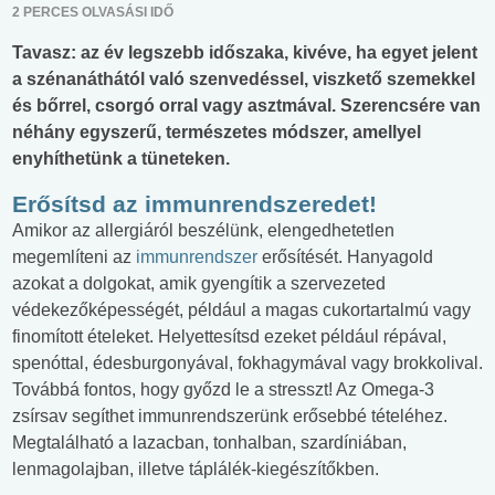
2 PERCES OLVASÁSI IDŐ
Tavasz: az év legszebb időszaka, kivéve, ha egyet jelent
a szénanáthától való szenvedéssel, viszkető szemekkel
és bőrrel, csorgó orral vagy asztmával. Szerencsére van
néhány egyszerű, természetes módszer, amellyel
enyhíthetünk a tüneteken.
Erősítsd az immunrendszeredet!
Amikor az allergiáról beszélünk, elengedhetetlen
megemlíteni az
immunrendszer
erősítését. Hanyagold
azokat a dolgokat, amik gyengítik a szervezeted
védekezőképességét, például a magas cukortartalmú vagy
finomított ételeket. Helyettesítsd ezeket például répával,
spenóttal, édesburgonyával, fokhagymával vagy brokkolival.
Továbbá fontos, hogy győzd le a stresszt! Az Omega-3
zsírsav segíthet immunrendszerünk erősebbé tételéhez.
Megtalálható a lazacban, tonhalban, szardíniában,
lenmagolajban, illetve táplálék-kiegészítőkben.