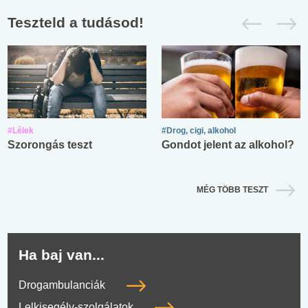
Teszteld a tudásod!
#Lélek
#Drog, cigi, alkohol
Szorongás teszt
Gondot jelent az alkohol?
MÉG TÖBB TESZT
Ha baj van...
Drogambulanciák
Lelkisegély-szolgálatok