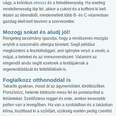
vágy, a krónikus
stressz
és a feledékenység. Ha esetleg
rendellenesség lép fel, akkor a cukrot és a koffeint ki kell
iktatni az étrendből, mindemellett több B- és C-vitaminban
gazdag ételt kell bevinni a szervezetbe.
Mozogj sokat és aludj jól!
Rengeteg tanulmány igazolja, hogy a rendszeres mozgás
enyhíti a szezonális allergia tüneteit. Segít például
megküzdeni a fesztültséggel, ami igénybe veszi a vesét, a
májat, a beleket és az immunrendszert. Valamint az
elegendő alvás segíti ezeknek a testtájaknak a
regenerálódását és feltöltődését is.
Foglalkozz otthonoddal is
Takaríts gyakran, mosd át az ágyneműidet, törölközőket.
Porszívózz, hetente többször moss fel és portalanítsd a
felületeket. Szellőztess reggel és este, amikor kevesebb
pollen van a levegőben. Ha van a szobádban és a lakásban
klíma, tisztíttasd ki a szűrőjét, szükség esetén pedig cseréld