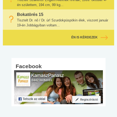
én születtem, 194 cm, 99 kg...
Bokatörés 15
Tisztelt Dr. nő / Dr. úr! Szurdokpüspökin élek, viszont január
19-én Jobbágyiban voltam...
ÉN IS KÉRDEZEK
Facebook