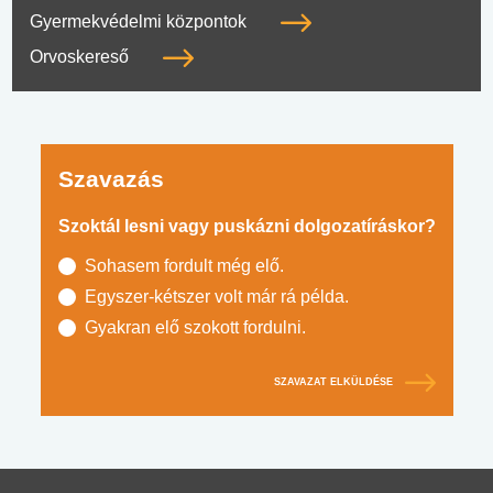
Gyermekvédelmi központok
Orvoskereső
Szavazás
Szoktál lesni vagy puskázni dolgozatíráskor?
Sohasem fordult még elő.
Egyszer-kétszer volt már rá példa.
Gyakran elő szokott fordulni.
SZAVAZAT ELKÜLDÉSE