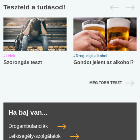
Teszteld a tudásod!
#Lélek
#Drog, cigi, alkohol
Szorongás teszt
Gondot jelent az alkohol?
MÉG TÖBB TESZT
Ha baj van...
Drogambulanciák
Lelkisegély-szolgálatok