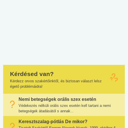
Kérdésed van?
Kérdezz orvos szakértőinktől, és biztosan választ lelsz
égető problémáidra!
Nemi betegségek orális szex esetén
Védekezés nélküli orális szex esetén kell tartani a nemi
betegségek átadásától s annak...
Keresztszalag-pótlás De mikor?
Tisztelt Szakértő! Engem Alexnek hívnak, 1999. október 4-