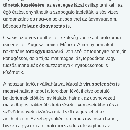
tünetek kezelésére
, az esetleges lázat csillapítani kell, az
égő érzést enyhíthetik a szopogató tabletták, a sós vizes
gargarizálás és nagyon sokat segíthet az ágynyugalom,
bőséges
folyadékfogyasztás
is.
Csakis az orvos döntheti el, szükség van-e antibiotikumra –
ismerteti dr. Augusztinovicz Mónika. Amennyiben akut
bakteriális
torokgyulladásról
van szó, az többnyire nem jár
köhögéssel, de a fájdalmat magas láz, lepedékes vagy
tüszős mandulák és duzzadt nyaki nyirokcsomók is
kísérhetik.
A hosszan tartó, nyálkahártyát károsító
vírusbetegség
is
megnyithatja a kaput a torokban lévő, illetve odajutó
baktériumok előtt és így kialakulhatnak az úgynevezett
másodlagos bakteriális fertőzések. Ilyen esetekben és a
szövődmények kizárása miatt szükséges lehet az
antibiotikum. Ezzel egyébként érdemes óvatosan bánni,
hiszen a gyakori antibiotikum szedés elősegítheti az