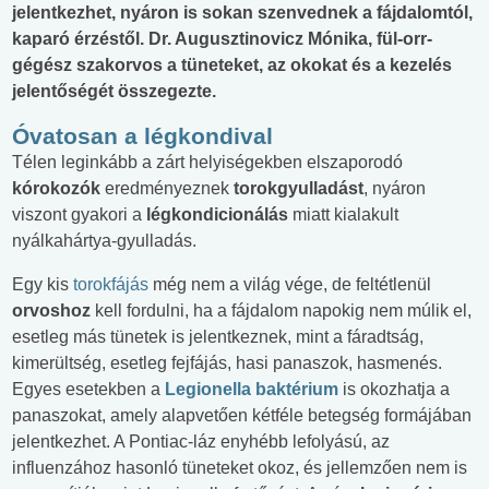
jelentkezhet, nyáron is sokan szenvednek a fájdalomtól,
kaparó érzéstől. Dr. Augusztinovicz Mónika, fül-orr-
gégész szakorvos a tüneteket, az okokat és a kezelés
jelentőségét összegezte.
Óvatosan a légkondival
Télen leginkább a zárt helyiségekben elszaporodó
kórokozók
eredményeznek
torokgyulladást
, nyáron
viszont gyakori a
légkondicionálás
miatt kialakult
nyálkahártya-gyulladás.
Egy kis
torokfájás
még nem a világ vége, de feltétlenül
orvoshoz
kell fordulni, ha a fájdalom napokig nem múlik el,
esetleg más tünetek is jelentkeznek, mint a fáradtság,
kimerültség, esetleg fejfájás, hasi panaszok, hasmenés.
Egyes esetekben a
Legionella baktérium
is okozhatja a
panaszokat, amely alapvetően kétféle betegség formájában
jelentkezhet. A Pontiac-láz enyhébb lefolyású, az
influenzához hasonló tüneteket okoz, és jellemzően nem is