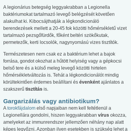
A legionárius betegség leggyakrabban a Legionella
baktériumokat tartalmazó levegő belégzését követően
alakulhat ki. Kibocsájthatják a légkondicionáló
berendezések mellett a 20-45 fok közötti hőmérsékletű vizet
tartalmazó pezsgőfürdők, főként beltéri szökőkutak,
permetezők, kerti locsolók, nagynyomású vizes tisztítók.
Természetesen nem csak ez a baktérium lehet a bajok
forrása, gondot okozhat a hűtött helyiség vagy a gépkocsi
belső tere és a külső meleg levegő közötti hirtelen
hőmérsékletváltozás is. Tehát a légkondicionálót mindig
körültekintően érdemes beállítani és
évenként
ajánlatos a
szakszerű
tisztítás
is.
Gargarizálás vagy antibiotikum?
A
torokfájdalom
első napjaiban nem kell feltétlenül a
Legionellára gondolni, hiszen leggyakrabban
vírus
okozza,
amelyeket az immunrendszer jellemzően néhány nap alatt
képes legyőzni. Azonban ilyen esetekben is szükség lehet a