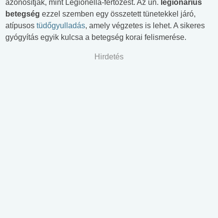
azonosítják, mint Legionella-fertőzést. Az ún.
legionárius
betegség
ezzel szemben egy összetett tünetekkel járó,
atípusos
tüdőgyulladás
, amely végzetes is lehet. A sikeres
gyógyítás egyik kulcsa a betegség korai felismerése.
Hirdetés