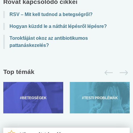
Rovat kapcsolódó cikkei
RSV – Mit kell tudnod a betegségről?
Hogyan küzdd le a náthát lépésről lépésre?
Torokfájást okoz az antibiotikumos
pattanáskezelés?
Top témák
#BETEGSÉGEK
#TESTI PROBLÉMÁK