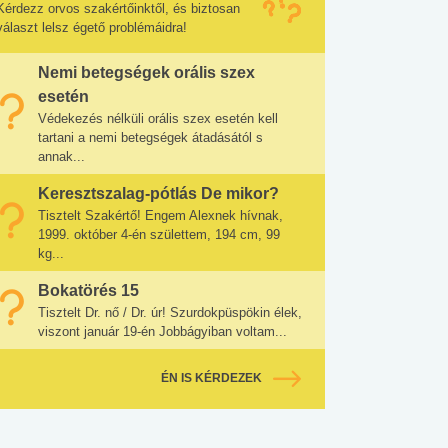
Kérdezz orvos szakértőinktől, és biztosan
választ lelsz égető problémáidra!
Nemi betegségek orális szex
esetén
Védekezés nélküli orális szex esetén kell
tartani a nemi betegségek átadásától s
annak...
Keresztszalag-pótlás De mikor?
Tisztelt Szakértő! Engem Alexnek hívnak,
1999. október 4-én születtem, 194 cm, 99
kg...
Bokatörés 15
Tisztelt Dr. nő / Dr. úr! Szurdokpüspökin élek,
viszont január 19-én Jobbágyiban voltam...
ÉN IS KÉRDEZEK