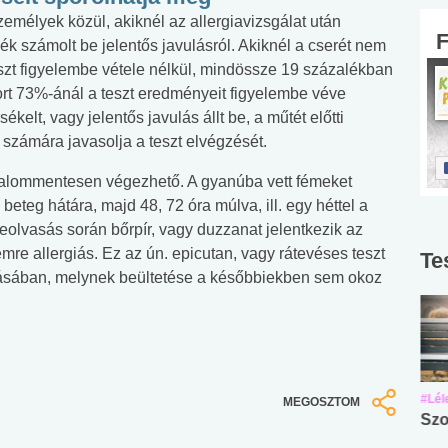
emélyek közül, akiknél az allergiavizsgálat után
ék számolt be jelentős javulásról. Akiknél a cserét nem
eszt figyelembe vétele nélkül, mindössze 19 százalékban
port 73%-ánál a teszt eredményeit figyelembe véve
ékelt, vagy jelentős javulás állt be, a műtét előtti
számára javasolja a teszt elvégzését.
jdalommentesen végezhető. A gyanúba vett fémeket
beteg hátára, majd 48, 72 óra múlva, ill. egy héttel a
leolvasás során bőrpír, vagy duzzanat jelentkezik az
fémre allergiás. Ez az ún. epicutan, vagy rátevéses teszt
Te
tásában, melynek beültetése a későbbiekben sem okoz
#Suli, munka
#Suli, munka
#Lél
MEGOSZTOM
Angol középfokú
Internet-függőség
Szo
nyelvvizsga teszt -
teszt