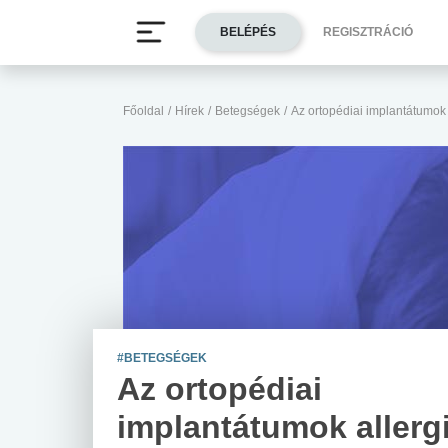
BELÉPÉS
REGISZTRÁCIÓ
Főoldal
/
Hírek
/
Betegségek
/
Az ortopédiai implantátumok 
#BETEGSÉGEK
Az ortopédiai
implantátumok allerg