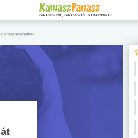
KAMASZOKRÓL, KAMASZOKTÓL, KAMASZOKNAK
allergiát okozhatnak
iát