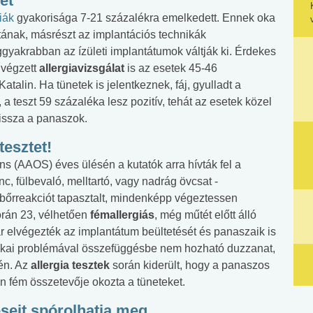
et
iák
gyakorisága 7-21 százalékra emelkedett. Ennek oka
tának, másrészt az implantációs technikák
gyakrabban az ízületi implantátumok váltják ki. Érdekes
lvégzett
allergiavizsgálat
is az esetek 45-46
talin. Ha tünetek is jelentkeznek, fáj, gyulladt a
i, a teszt 59 százaléka lesz pozitív, tehát az esetek közel
issza a panaszok.
tesztet!
 (AAOS) éves ülésén a kutatók arra hívták fel a
, fülbevaló, melltartó, vagy nadrág övcsat -
bőrreakciót tapasztalt, mindenképp végeztessen
során 23, vélhetően
fémallergiás
, még műtét előtt álló
ár elvégezték az implantátum beültetését és panaszaik is
nikai problémával összefüggésbe nem hozható duzzanat,
kén. Az
allergia tesztek
során kiderült, hogy a panaszos
n fém összetevője okozta a tüneteket.
seit spórolhatja meg