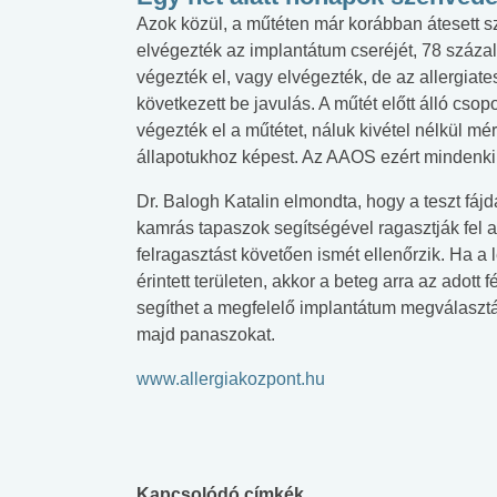
Azok közül, a műtéten már korábban átesett sz
elvégezték az implantátum cseréjét, 78 százal
végezték el, vagy elvégezték, de az allergiat
következett be javulás. A műtét előtt álló cso
végezték el a műtétet, náluk kivétel nélkül mérs
állapotukhoz képest. Az AAOS ezért mindenki 
Dr. Balogh Katalin elmondta, hogy a teszt fá
kamrás tapaszok segítségével ragasztják fel a 
felragasztást követően ismét ellenőrzik. Ha a 
érintett területen, akkor a beteg arra az adott 
segíthet a megfelelő implantátum megválasz
majd panaszokat.
www.allergiakozpont.hu
 alkohol
#Zöldövezet
#Betegségek
lent az
Mekkora az ökológiai
Elsősegély
lábnyomod?
tudásteszt
Kapcsolódó címkék