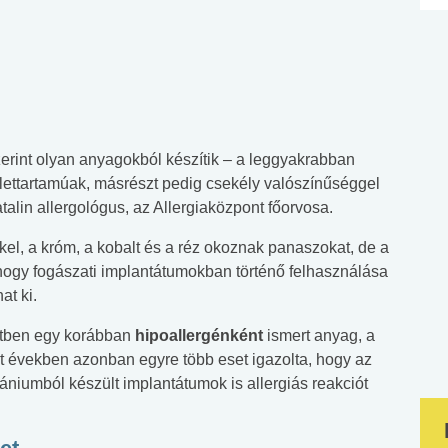
erint olyan anyagokból készítik – a leggyakrabban
élettartamúak, másrészt pedig csekély valószínűséggel
alin allergológus, az Allergiaközpont főorvosa.
el, a króm, a kobalt és a réz okoznak panaszokat, de a
 hogy fogászati implantátumokban történő felhasználása
at ki.
etben egy korábban
hipoallergénként
ismert anyag, a
lt években azonban egyre több eset igazolta, hogy az
tániumból készült implantátumok is allergiás reakciót