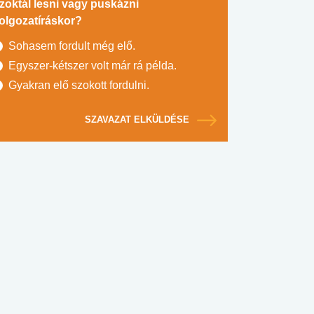
zoktál lesni vagy puskázni
olgozatíráskor?
Sohasem fordult még elő.
Egyszer-kétszer volt már rá példa.
Gyakran elő szokott fordulni.
SZAVAZAT ELKÜLDÉSE
#SULI, MUNKA
#DROG, CIGI, ALKOHOL
#TÁPLÁLK