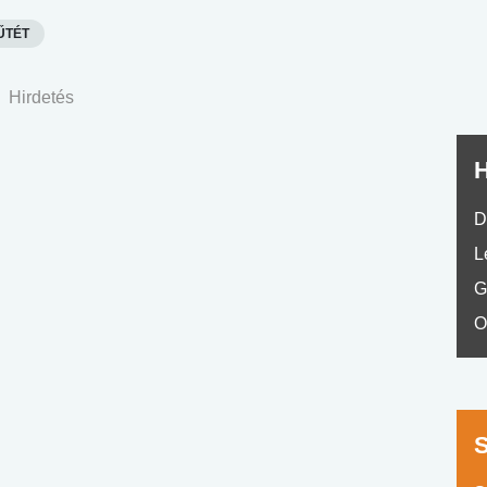
No.42
ŰTÉT
Hirdetés
H
D
L
G
O