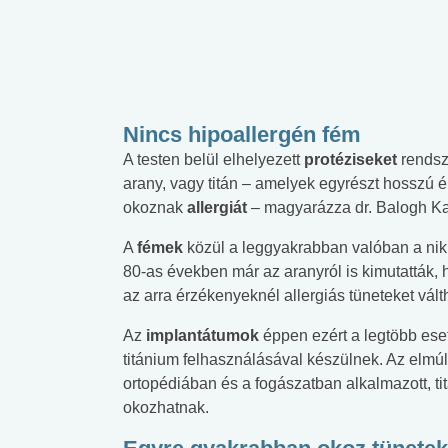
Nincs hipoallergén fém
A testen belül elhelyezett
protéziseket
rendsz
arany, vagy titán – amelyek egyrészt hosszú 
okoznak
allergiát
– magyarázza dr. Balogh Kat
A
fémek
közül a leggyakrabban valóban a nikk
80-as években már az aranyról is kimutatták,
az arra érzékenyeknél allergiás tüneteket válth
Az
implantátumok
éppen ezért a legtöbb es
titánium felhasználásával készülnek. Az elmú
ortopédiában és a fogászatban alkalmazott, ti
okozhatnak.