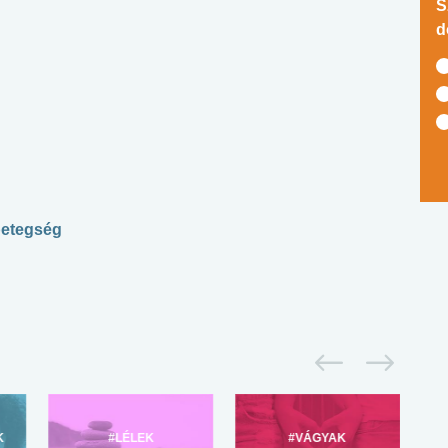
S
d
betegség
K
#LÉLEK
#VÁGYAK