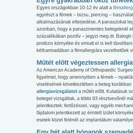
Egyre gyakrabban okoz tünetek
Egyes országokban 10-12 év alatt a
fémallerg
egyrészt a fémek – bizsu, piercing – használa
alkalmazásának elterjedése. A panaszokat leg
azonban, hogy a panaszmentes betegeknél e
százalékában pozitív – jegyzi meg dr. Balogh Ka
protézis környéke és emiatt el is kell távolítan
kétharmadában a fémallergiára vezethetőek v
Műtét előtt végeztessen allergia
Az American Academy of Orthopaedic Surgeons
figyelmet, hogy amennyiben a fémek – nyaklánc
viselésének következtében a beteg korábban 
allergiavizsgálatot
a műtét előtt. Kutatásuk 
beteget vizsgáltak, a többi 83 résztvevőnél m
jelentkeztek: fertőzéssel, vagy egyéb mecha
fájdalom jelentkezett az érintett ízület környé
esetek közel felénél az implantátum valamilye
Egy hét alatt hónapok szenvedé