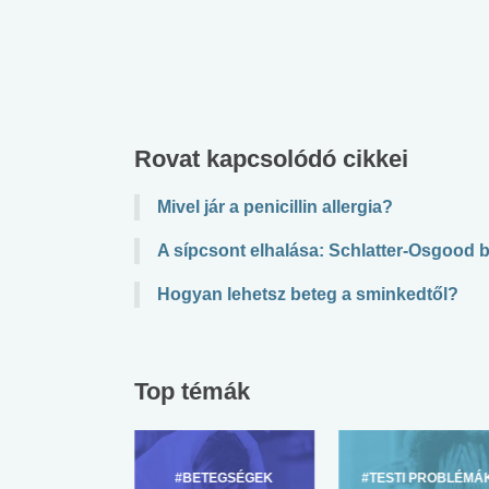
Rovat kapcsolódó cikkei
Mivel jár a penicillin allergia?
A sípcsont elhalása: Schlatter-Osgood 
Hogyan lehetsz beteg a sminkedtől?
Top témák
ZÜLŐKNEK
#BETEGSÉGEK
#TESTI PROBLÉMÁ