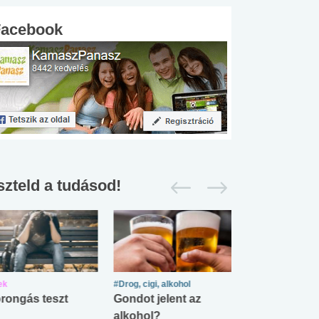
Facebook
szteld a tudásod!
ek
#Drog, cigi, alkohol
#Zöldövezet
rongás teszt
Gondot jelent az
Mekkora az ö
alkohol?
lábnyomod?