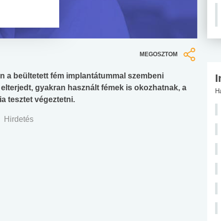
MEGOSZTOM
n a beültetett fém implantátummal szembeni
I
 elterjedt, gyakran használt fémek is okozhatnak, a
H
ia tesztet végeztetni.
Hirdetés