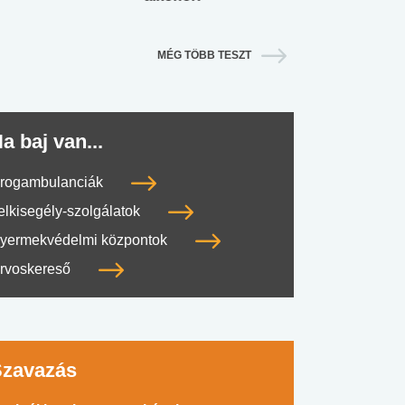
MÉG TÖBB TESZT
a baj van...
rogambulanciák
elkisegély-szolgálatok
yermekvédelmi központok
rvoskereső
Szavazás