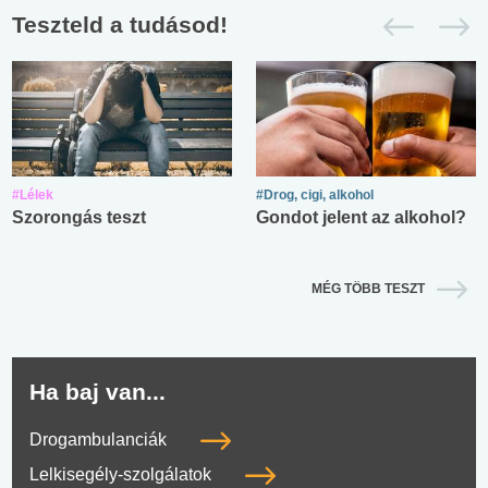
Teszteld a tudásod!
#Lélek
#Drog, cigi, alkohol
Szorongás teszt
Gondot jelent az alkohol?
MÉG TÖBB TESZT
Ha baj van...
Drogambulanciák
Lelkisegély-szolgálatok