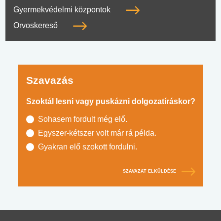
Gyermekvédelmi központok
Orvoskereső
Szavazás
Szoktál lesni vagy puskázni dolgozatíráskor?
Sohasem fordult még elő.
Egyszer-kétszer volt már rá példa.
Gyakran elő szokott fordulni.
SZAVAZAT ELKÜLDÉSE