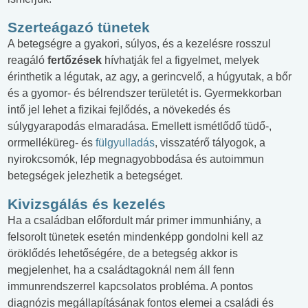
Szerteágazó tünetek
A betegségre a gyakori, súlyos, és a kezelésre rosszul
reagáló
fertőzések
hívhatják fel a figyelmet, melyek
érinthetik a légutak, az agy, a gerincvelő, a húgyutak, a bőr
és a gyomor- és bélrendszer területét is. Gyermekkorban
intő jel lehet a fizikai fejlődés, a növekedés és
súlygyarapodás elmaradása. Emellett ismétlődő tüdő-,
orrmelléküreg- és
fülgyulladás
, visszatérő tályogok, a
nyirokcsomók, lép megnagyobbodása és autoimmun
betegségek jelezhetik a betegséget.
Kivizsgálás és kezelés
Ha a családban előfordult már primer immunhiány, a
felsorolt tünetek esetén mindenképp gondolni kell az
öröklődés lehetőségére, de a betegség akkor is
megjelenhet, ha a családtagoknál nem áll fenn
immunrendszerrel kapcsolatos probléma. A pontos
diagnózis megállapításának fontos elemei a családi és