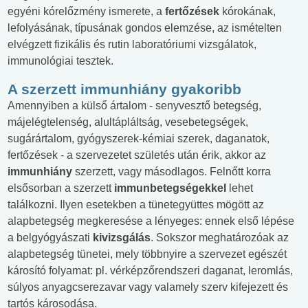
egyéni kórelőzmény ismerete, a
fertőzések
kórokának,
lefolyásának, típusának gondos elemzése, az ismételten
elvégzett fizikális és rutin laboratóriumi vizsgálatok,
immunológiai tesztek.
A szerzett immunhiány gyakoribb
Amennyiben a külső ártalom - senyvesztő betegség,
májelégtelenség, alultápláltság, vesebetegségek,
sugárártalom, gyógyszerek-kémiai szerek, daganatok,
fertőzések - a szervezetet születés után érik, akkor az
immunhiány
szerzett, vagy másodlagos. Felnőtt korra
elsősorban a szerzett
immunbetegségekkel
lehet
találkozni. Ilyen esetekben a tünetegyüttes mögött az
alapbetegség megkeresése a lényeges: ennek első lépése
a belgyógyászati
kivizsgálás
. Sokszor meghatározóak az
alapbetegség tünetei, mely többnyire a szervezet egészét
károsító folyamat: pl. vérképzőrendszeri daganat, leromlás,
súlyos anyagcserezavar vagy valamely szerv kifejezett és
tartós károsodása.