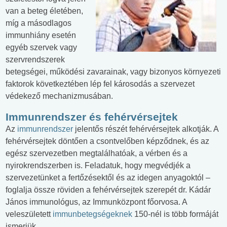
van a beteg életében,
míg a másodlagos
immunhiány esetén
egyéb szervek vagy
szervrendszerek
betegségei, működési zavarainak, vagy bizonyos környezeti
faktorok következtében lép fel károsodás a szervezet
védekező mechanizmusában.
Immunrendszer és fehérvérsejtek
Az
immunrendszer
jelentős részét fehérvérsejtek alkotják. A
fehérvérsejtek döntően a csontvelőben képződnek, és az
egész szervezetben megtalálhatóak, a vérben és a
nyirokrendszerben is. Feladatuk, hogy megvédjék a
szervezetünket a fertőzésektől és az idegen anyagoktól –
foglalja össze röviden a fehérvérsejtek szerepét dr. Kádár
János immunológus, az Immunközpont főorvosa. A
veleszületett
immunbetegségeknek
150-nél is több formáját
ismerjük.