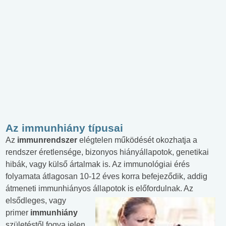
Az immunhiány típusai
Az
immunrendszer
elégtelen működését okozhatja a
rendszer éretlensége, bizonyos hiányállapotok, genetikai
hibák, vagy külső ártalmak is. Az immunológiai érés
folyamata átlagosan 10-12 éves korra befejeződik, addig
átmeneti immunhiányos
állapotok is előfordulnak. Az
elsődleges, vagy
primer
immunhiány
születéstől fogva jelen