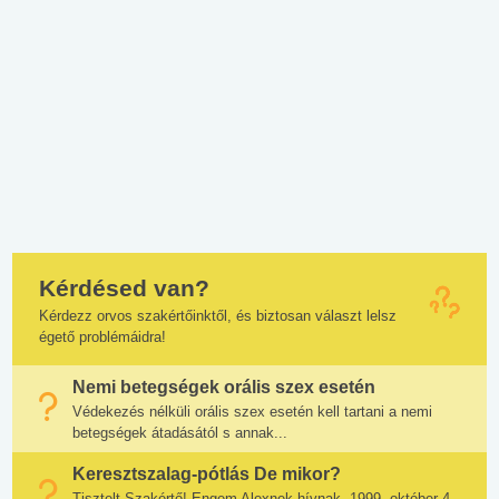
Kérdésed van?
Kérdezz orvos szakértőinktől, és biztosan választ lelsz
égető problémáidra!
Nemi betegségek orális szex esetén
Védekezés nélküli orális szex esetén kell tartani a nemi
betegségek átadásától s annak...
Keresztszalag-pótlás De mikor?
Tisztelt Szakértő! Engem Alexnek hívnak, 1999. október 4-