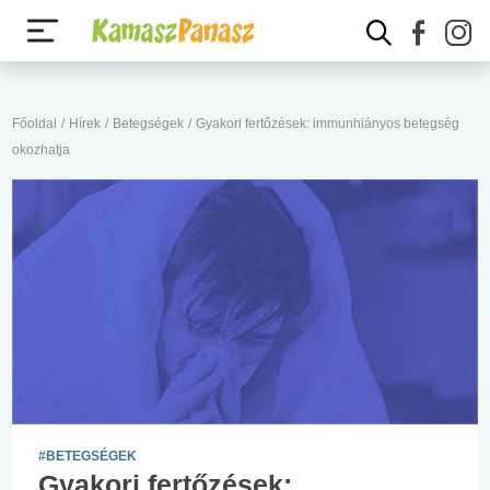
Főoldal
/
Hírek
/
Betegségek
/
Gyakori fertőzések: immunhiányos betegség
okozhatja
#BETEGSÉGEK
Gyakori fertőzések: