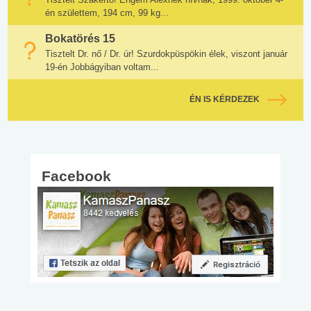
én születtem, 194 cm, 99 kg...
Bokatörés 15
Tisztelt Dr. nő / Dr. úr! Szurdokpüspökin élek, viszont január
19-én Jobbágyiban voltam...
ÉN IS KÉRDEZEK
Facebook