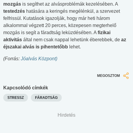
mozgás
is segíthet az alvásproblémák kezelésében. A
testedzés
hatására a keringés megélénkül, a szervezet
felfrissül. Kutatások igazolják, hogy már heti három
alkalommal végzett 20 perces, közepesen megterhelő
mozgás is segít a fáradtság leküzdésében. A
fizikai
aktivitás
által nem csak nappal lehetünk éberebbek, de
az
éjszakai alvás is pihentetőbb
lehet.
(Forrás:
Jóalvás Központ)
MEGOSZTOM
Kapcsolódó címkék
STRESSZ
FÁRADTSÁG
Hirdetés