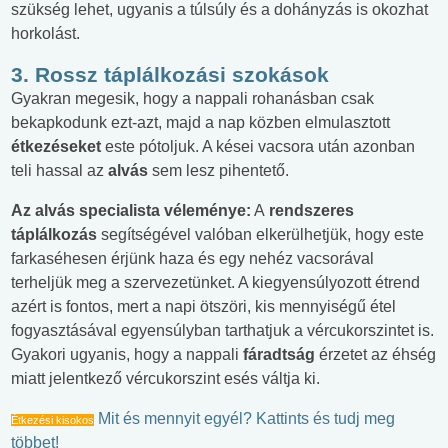
szükség lehet, ugyanis a túlsúly és a dohányzás is okozhat
horkolást.
3. Rossz táplálkozási szokások
Gyakran megesik, hogy a nappali rohanásban csak
bekapkodunk ezt-azt, majd a nap közben elmulasztott
étkezéseket
este pótoljuk. A kései vacsora után azonban
teli hassal az
alvás
sem lesz pihentető.
Az alvás specialista véleménye:
A
rendszeres
táplálkozás
segítségével valóban elkerülhetjük, hogy este
farkaséhesen érjünk haza és egy nehéz vacsorával
terheljük meg a szervezetünket. A kiegyensúlyozott étrend
azért is fontos, mert a napi ötszöri, kis mennyiségű étel
fogyasztásával egyensúlyban tarthatjuk a vércukorszintet is.
Gyakori ugyanis, hogy a nappali
fáradtság
érzetet az éhség
miatt jelentkező vércukorszint esés váltja ki.
Mit és mennyit egyél? Kattints és tudj meg
Étkezési kisokos
többet!