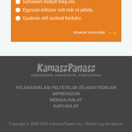
Sohasem fordult még elő.
Egyszer-kétszer volt már rá példa.
Gyakran elő szokott fordulni.
SZAVAZAT ELKÜLDÉSE
KAMASZOKRÓL, KAMASZOKTÓL, KAMASZOKNAK
FELHASZNÁLÁSI FELTÉTELEK ÉS ADATVÉDELEM
IMPRESSZUM
MÉDIAAJÁNLAT
KAPCSOLAT
Copyright © 2008-2026 KamaszPanasz.hu - Minden jog fenntartva!