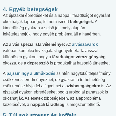
4. Egyéb betegségek
Az éjszakai ébredéseket és a nappali fáradtságot egyaránt
okozhatják lappangó, fel nem ismert
betegségek
. A
kimerültség gyakran az első jel, mely alapján
feltételezhetjük, hogy egyéb probléma áll a háttérben.
Az alvás specialista véleménye:
Az
alvászavarok
valóban komplex kivizsgálást igényelnek. Tavasszal
különösen gyakori, hogy a
fáradtságot vérszegénység
okozza, de a
depresszió
is produkálhat hasonló tüneteket.
A
pajzsmirigy alulműködés
szintén nagyfokú teljesítmény
csökkenést eredményezhet, de gyakran a terhelhetőség
csökkenése hívja fel a figyelmet a
szívbetegségekre
is. Az
éjszakai gyakori ébredéseket pedig urológiai panaszok is
okozhatják. Az esetek többségében, az alapprobléma
kezelésével, a
nappali fáradtság
is megszüntethető.
5. Túl sok stressz és koffein