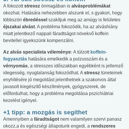
A fokozott
stressz
önmagában is
alvásproblémákat
okozhat. Hatására nehezebben alszunk el, s gyakori, hogy
többszöri
ébredéssel
szakítjuk meg az amúgy is felületes
éjszakai alvást
. A probléma fokozódik, ha az alváshiány
miatt jelentkező nappali fáradtságot növekvő koffein
bevitellel igyekszünk kompenzálni.
Az alvás specialista véleménye
:
A túlzott
koffein-
fogyasztás
hatására emelkedik a pulzusszám és a
vérnyomás
, a stresszes időszakban egyébként is jellemző
idegesség, nyugtalanság fokozódhat. A
stressz
tüneteinek
enyhítésére jó megoldást jelenthetnek a szakorvos által
javasolt kiegészítő készítmények, gyógyszerek, de
előfordulhat, hogy a probléma megoldása pszichiátriai
kezelést igényel.
+1 tipp: a mozgás is segíthet
Amennyiben a
fáradtságot
nem valamilyen szervi panasz
okozz,a és egészségi állapotunk engedi, a
rendszeres