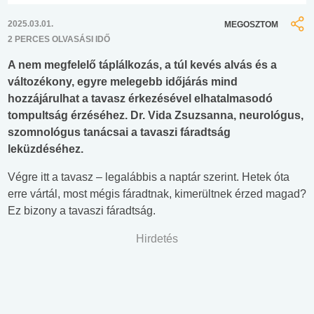
2025.03.01.
MEGOSZTOM
2 PERCES OLVASÁSI IDŐ
A nem megfelelő táplálkozás, a túl kevés alvás és a
változékony, egyre melegebb időjárás mind
hozzájárulhat a tavasz érkezésével elhatalmasodó
tompultság érzéséhez. Dr. Vida Zsuzsanna, neurológus,
szomnológus tanácsai a tavaszi fáradtság
leküzdéséhez.
Végre itt a tavasz – legalábbis a naptár szerint. Hetek óta
erre vártál, most mégis fáradtnak, kimerültnek érzed magad?
Ez bizony a tavaszi fáradtság.
Hirdetés