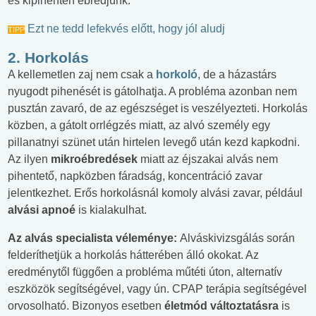
és kipihenten ébredjünk.
Ezt ne tedd lefekvés előtt, hogy jól aludj
TIPP
2. Horkolás
A kellemetlen zaj nem csak a
horkoló
, de a házastárs
nyugodt pihenését is gátolhatja. A probléma azonban nem
pusztán zavaró, de az egészséget is veszélyezteti. Horkolás
közben, a gátolt orrlégzés miatt, az alvó személy egy
pillanatnyi szünet után hirtelen levegő után kezd kapkodni.
Az ilyen
mikroébredések
miatt az éjszakai alvás nem
pihentető, napközben fáradság, koncentráció zavar
jelentkezhet. Erős horkolásnál komoly alvási zavar, például
alvási apnoé
is kialakulhat.
Az alvás specialista véleménye:
Alváskivizsgálás során
felderíthetjük a horkolás hátterében álló okokat. Az
eredménytől függően a probléma műtéti úton, alternatív
eszközök segítségével, vagy ún. CPAP terápia segítségével
orvosolható. Bizonyos esetben
életmód változtatásra
is