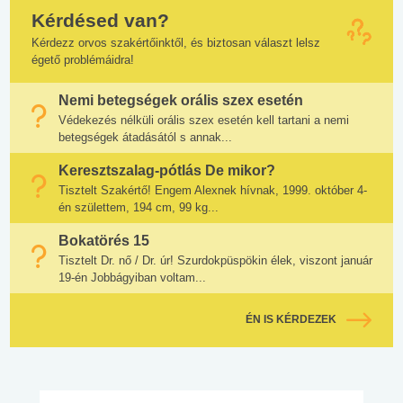
Kérdésed van?
Kérdezz orvos szakértőinktől, és biztosan választ lelsz
égető problémáidra!
Nemi betegségek orális szex esetén
Védekezés nélküli orális szex esetén kell tartani a nemi
betegségek átadásától s annak...
Keresztszalag-pótlás De mikor?
Tisztelt Szakértő! Engem Alexnek hívnak, 1999. október 4-
én születtem, 194 cm, 99 kg...
Bokatörés 15
Tisztelt Dr. nő / Dr. úr! Szurdokpüspökin élek, viszont január
19-én Jobbágyiban voltam...
ÉN IS KÉRDEZEK