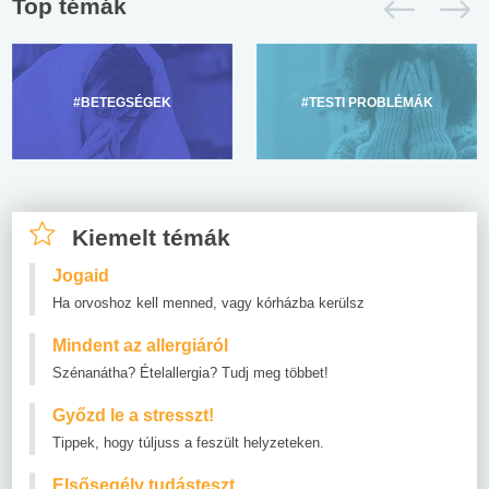
Top témák
#BETEGSÉGEK
#TESTI PROBLÉMÁK
Kiemelt témák
Jogaid
Ha orvoshoz kell menned, vagy kórházba kerülsz
Mindent az allergiáról
Szénanátha? Ételallergia? Tudj meg többet!
Győzd le a stresszt!
Tippek, hogy túljuss a feszült helyzeteken.
Elsősegély tudásteszt