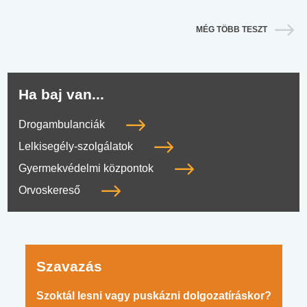
MÉG TÖBB TESZT
Ha baj van...
Drogambulanciák
Lelkisegély-szolgálatok
Gyermekvédelmi központok
Orvoskereső
Szavazás
Szoktál lesni vagy puskázni dolgozatíráskor?