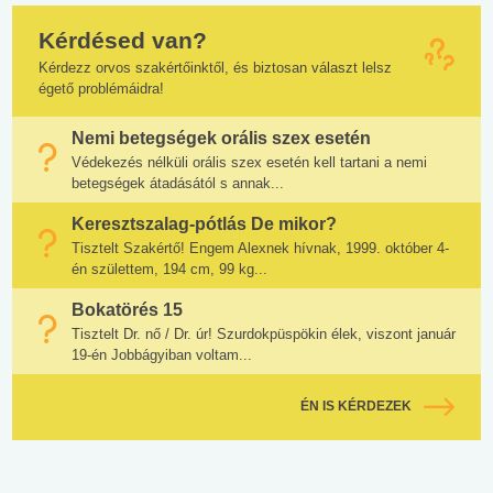
Kérdésed van?
Kérdezz orvos szakértőinktől, és biztosan választ lelsz
égető problémáidra!
Nemi betegségek orális szex esetén
Védekezés nélküli orális szex esetén kell tartani a nemi
betegségek átadásától s annak...
Keresztszalag-pótlás De mikor?
Tisztelt Szakértő! Engem Alexnek hívnak, 1999. október 4-
én születtem, 194 cm, 99 kg...
Bokatörés 15
Tisztelt Dr. nő / Dr. úr! Szurdokpüspökin élek, viszont január
19-én Jobbágyiban voltam...
ÉN IS KÉRDEZEK