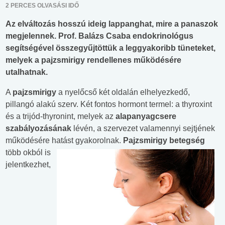
2 PERCES OLVASÁSI IDŐ
Az elváltozás hosszú ideig lappanghat, mire a panaszok
megjelennek. Prof. Balázs Csaba endokrinológus
segítségével összegyűjtöttük a leggyakoribb tüneteket,
melyek a pajzsmirigy rendellenes működésére
utalhatnak.
A
pajzsmirigy
a nyelőcső két oldalán elhelyezkedő,
pillangó alakú szerv. Két fontos hormont termel: a thyroxint
és a trijód-thyronint, melyek az
alapanyagcsere
szabályozásának
lévén, a szervezet valamennyi sejtjének
működésére hatást
gyakorolnak.
Pajzsmirigy betegség
több okból is
jelentkezhet,