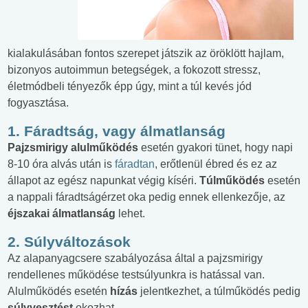
kialakulásában fontos szerepet játszik az öröklött hajlam,
bizonyos autoimmun betegségek, a fokozott stressz,
életmódbeli tényezők épp úgy, mint a túl kevés jód
fogyasztása.
1. Fáradtság, vagy álmatlanság
Pajzsmirigy alulműködés
esetén gyakori tünet, hogy napi
8-10 óra alvás után is
fáradtan
, erőtlenül ébred és ez az
állapot az egész napunkat végig kíséri.
Túlműködés
esetén
a nappali fáradtságérzet oka pedig ennek ellenkezője, az
éjszakai álmatlanság
lehet.
2. Súlyváltozások
Az alapanyagcsere szabályozása által a pajzsmirigy
rendellenes működése testsúlyunkra is hatással van.
Alulműködés esetén
hízás
jelentkezhet, a túlműködés pedig
súlyvesztést
okozhat.