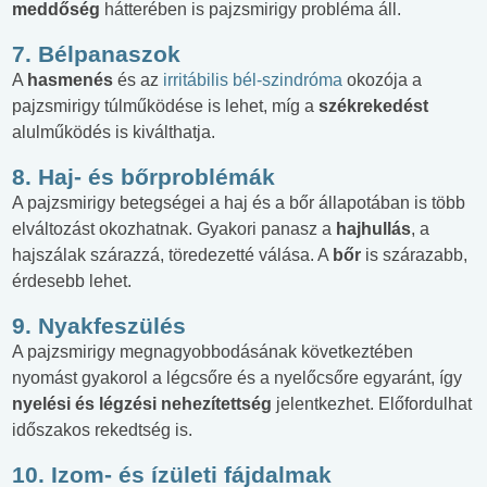
meddőség
hátterében is pajzsmirigy probléma áll.
7. Bélpanaszok
A
hasmenés
és az
irritábilis bél-szindróma
okozója a
pajzsmirigy túlműködése is lehet, míg a
székrekedést
alulműködés is kiválthatja.
8. Haj- és bőrproblémák
A pajzsmirigy betegségei a haj és a bőr állapotában is több
elváltozást okozhatnak. Gyakori panasz a
hajhullás
, a
hajszálak szárazzá, töredezetté válása. A
bőr
is szárazabb,
érdesebb lehet.
9. Nyakfeszülés
A pajzsmirigy megnagyobbodásának következtében
nyomást gyakorol a légcsőre és a nyelőcsőre egyaránt, így
nyelési és légzési nehezítettség
jelentkezhet. Előfordulhat
időszakos rekedtség is.
10. Izom- és ízületi fájdalmak