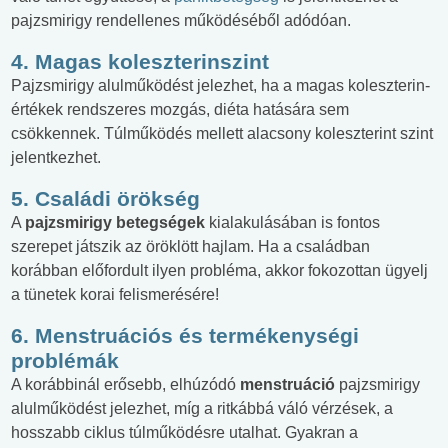
pajzsmirigy rendellenes működéséből adódóan.
4. Magas koleszterinszint
Pajzsmirigy alulműködést jelezhet, ha a magas koleszterin-
értékek rendszeres mozgás, diéta hatására sem
csökkennek. Túlműködés mellett alacsony koleszterint szint
jelentkezhet.
5. Családi örökség
A
pajzsmirigy betegségek
kialakulásában is fontos
szerepet játszik az öröklött hajlam. Ha a családban
korábban előfordult ilyen probléma, akkor fokozottan ügyelj
a tünetek korai felismerésére!
6. Menstruációs és termékenységi
problémák
A korábbinál erősebb, elhúzódó
menstruáció
pajzsmirigy
alulműködést jelezhet, míg a ritkábbá váló vérzések, a
hosszabb ciklus túlműködésre utalhat. Gyakran a