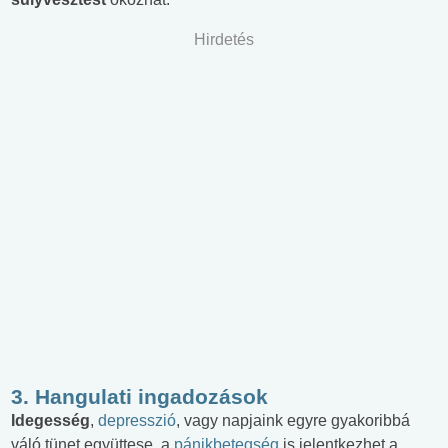
Hirdetés
3. Hangulati ingadozások
Idegesség
,
depresszió
, vagy napjaink egyre gyakoribbá
váló tünet együttese, a
pánikbetegség
is jelentkezhet a