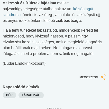
Az
izmok és ízületek fájdalma
mellett
pajzsmirigybetegségre utalhatnak az ún.
kéztőalagút
szindróma
tünetei is: az öreg-, a mutató- és a középső ujj
bizonyos időközönként fellépő
zsibbadtsága
.
Ha a fenti tüneteket tapasztalod, mindenképp keresd fel
háziorvosod, hogy kivizsgálhasson. A pajzsmirigy
elváltozást kezelni szükséges, amit a megfelelő diagnózis
után beállítanak majd neked. Ne halogasd az orvosi
látogatást, mert a probléma nem szűnik meg magától.
(Budai Endokrinközpont)
MEGOSZTOM
Kapcsolódó címkék
BŐR
FÁRADTSÁG