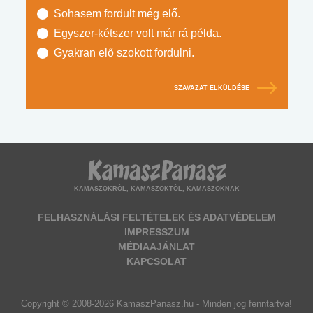
Sohasem fordult még elő.
Egyszer-kétszer volt már rá példa.
Gyakran elő szokott fordulni.
SZAVAZAT ELKÜLDÉSE
KAMASZOKRÓL, KAMASZOKTÓL, KAMASZOKNAK
FELHASZNÁLÁSI FELTÉTELEK ÉS ADATVÉDELEM
IMPRESSZUM
MÉDIAAJÁNLAT
KAPCSOLAT
Copyright © 2008-2026 KamaszPanasz.hu - Minden jog fenntartva!