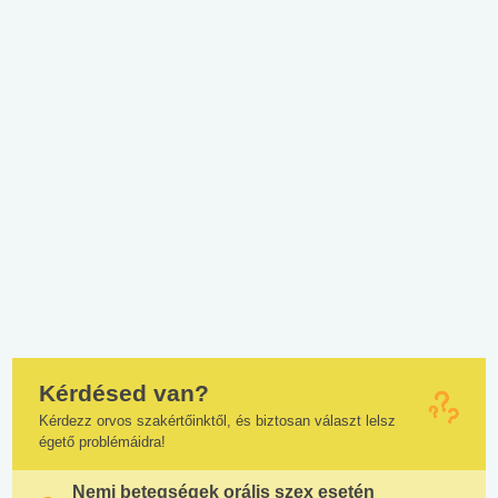
Kérdésed van?
Kérdezz orvos szakértőinktől, és biztosan választ lelsz
égető problémáidra!
Nemi betegségek orális szex esetén