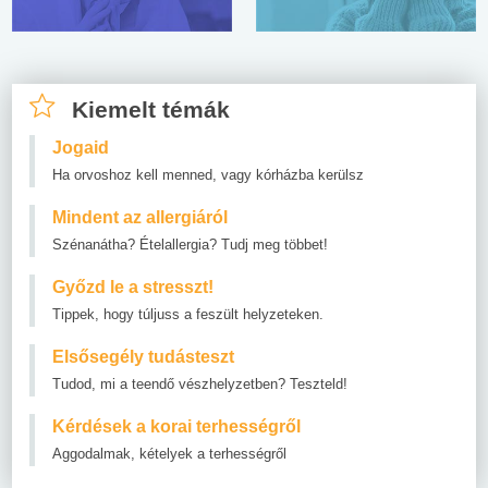
Kiemelt témák
Jogaid
Ha orvoshoz kell menned, vagy kórházba kerülsz
Mindent az allergiáról
Szénanátha? Ételallergia? Tudj meg többet!
Győzd le a stresszt!
Tippek, hogy túljuss a feszült helyzeteken.
Elsősegély tudásteszt
Tudod, mi a teendő vészhelyzetben? Teszteld!
Kérdések a korai terhességről
Aggodalmak, kételyek a terhességről