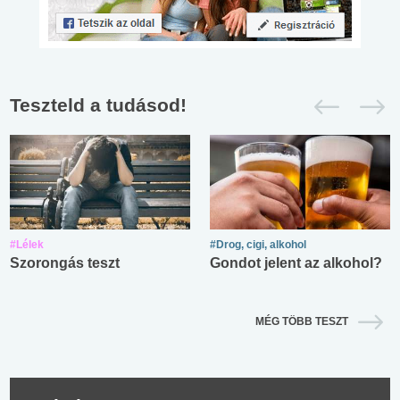
Teszteld a tudásod!
#Lélek
#Drog, cigi, alkohol
Szorongás teszt
Gondot jelent az alkohol?
MÉG TÖBB TESZT