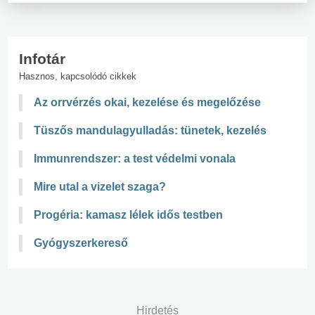
Infotár
Hasznos, kapcsolódó cikkek
Az orrvérzés okai, kezelése és megelőzése
Tüszős mandulagyulladás: tünetek, kezelés
Immunrendszer: a test védelmi vonala
Mire utal a vizelet szaga?
Progéria: kamasz lélek idős testben
Gyógyszerkereső
Hirdetés