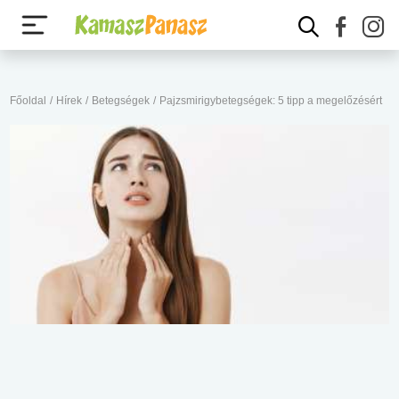
Főoldal
/
Hírek
/
Betegségek
/
Pajzsmirigybetegségek: 5 tipp a megelőzésért