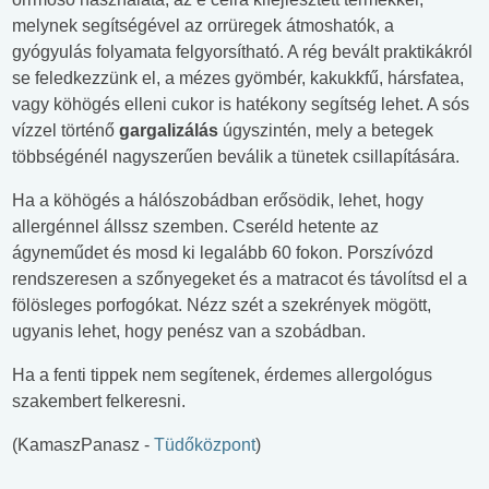
melynek segítségével az orrüregek átmoshatók, a
gyógyulás folyamata felgyorsítható. A rég bevált praktikákról
se feledkezzünk el, a mézes gyömbér, kakukkfű, hársfatea,
vagy köhögés elleni cukor is hatékony segítség lehet. A sós
vízzel történő
gargalizálás
úgyszintén, mely a betegek
többségénél nagyszerűen beválik a tünetek csillapítására.
Ha a köhögés a hálószobádban erősödik, lehet, hogy
allergénnel állssz szemben. Cseréld hetente az
ágyneműdet és mosd ki legalább 60 fokon. Porszívózd
rendszeresen a szőnyegeket és a matracot és távolítsd el a
fölösleges porfogókat. Nézz szét a szekrények mögött,
ugyanis lehet, hogy penész van a szobádban.
Ha a fenti tippek nem segítenek, érdemes allergológus
szakembert felkeresni.
(KamaszPanasz -
Tüdőközpont
)