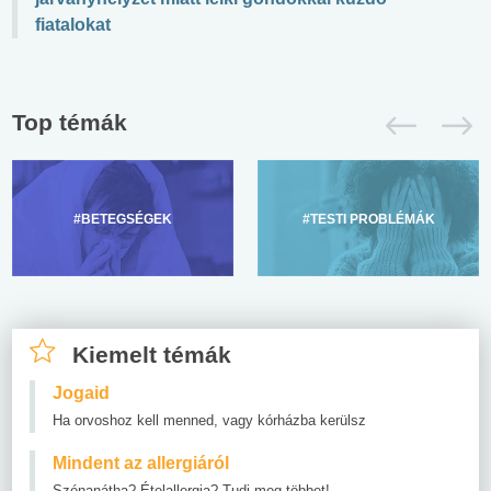
fiatalokat
Top témák
#BETEGSÉGEK
#TESTI PROBLÉMÁK
Kiemelt témák
Jogaid
Ha orvoshoz kell menned, vagy kórházba kerülsz
Mindent az allergiáról
Szénanátha? Ételallergia? Tudj meg többet!