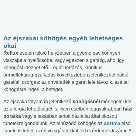
Az éjszakai köhögés egyéb lehetséges
okai
Reflux
esetén fekvő helyzetben a gyomorsav könnyen
visszajut a nyelőcsőbe, vagy egészen a garatig, ahol így
köhögést idézhet elő. Légúti fertőzés, krónikus
orrmelléküreg-gyulladás következtében jelentkezhet hátsó
garatfali csorgás: az orrváladék a garat felé távozik, ezáltal
köhögésre ingerli a beteget.
Az éjszaka folyamán jelentkező
köhögésnél
mérlegelni kell
az allergia lehetőségét is, ilyen esetben leggyakrabban
házi
poratka
vagy a lakásban tartott háziállat által okozott
tünetekre gondolunk. Az elhúzódó köhögés az
asztma
első
tünete is lehet, ezért vizsgálatokkal ezt is érdemes kizárni. A