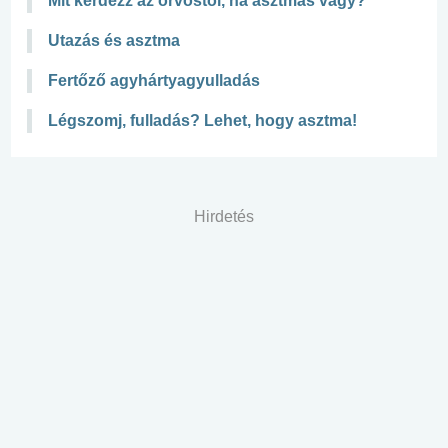
Mit kérdezz az orvostól, ha asztmás vagy?
Utazás és asztma
Fertőző agyhártyagyulladás
Légszomj, fulladás? Lehet, hogy asztma!
Hirdetés