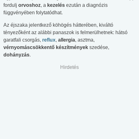
fordulj
orvoshoz
, a
kezelés
ezután a diagnózis
függvényében folytatódhat.
Az éjszaka jelentkező köhögés hátterében, kiváltó
tényezőként az alábbi panaszok is felmerülhetnek: hátsó
garatfali csorgás,
reflux
,
allergia
, asztma,
vérnyomáscsökkentő készítmények
szedése,
dohányzás
.
Hirdetés