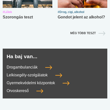
#Lélek
#Drog, cigi, alkohol
Szorongás teszt
Gondot jelent az alkohol?
MÉG TÖBB TESZT
Ha baj van...
Drogambulanciák
Lelkisegély-szolgálatok
Gyermekvédelmi központok
Orvoskereső