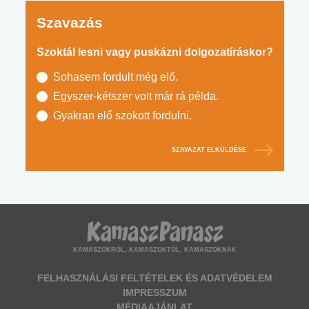
Szavazás
Szoktál lesni vagy puskázni dolgozatíráskor?
Sohasem fordult még elő.
Egyszer-kétszer volt már rá példa.
Gyakran elő szokott fordulni.
SZAVAZAT ELKÜLDÉSE
KAMASZOKRÓL, KAMASZOKTÓL, KAMASZOKNAK
FELHASZNÁLÁSI FELTÉTELEK ÉS ADATVÉDELEM
IMPRESSZUM
MÉDIAAJÁNLAT