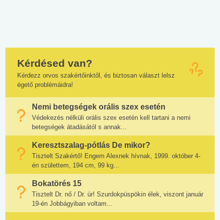
Kérdésed van?
Kérdezz orvos szakértőinktől, és biztosan választ lelsz
égető problémáidra!
Nemi betegségek orális szex esetén
Védekezés nélküli orális szex esetén kell tartani a nemi
betegségek átadásától s annak...
Keresztszalag-pótlás De mikor?
Tisztelt Szakértő! Engem Alexnek hívnak, 1999. október 4-
én születtem, 194 cm, 99 kg...
Bokatörés 15
Tisztelt Dr. nő / Dr. úr! Szurdokpüspökin élek, viszont január
19-én Jobbágyiban voltam...