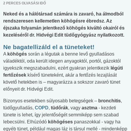
2 PERCES OLVASÁSI IDŐ
Neked és a hálótársad számára is zavaró, ha álmodból
rendszeresen kellemetlen köhögésre ébredsz. Az
éjszaka folyamán jelentkező köhögés kiváltó okairól és
kezeléséről dr. Hidvégi Edit tüdőgyógyász nyilatkozott.
Ne bagatellizáld el a tüneteket!
A
köhögés
során a légutak a benne levő gyulladásos
váladéktól, oda került idegen anyagoktól, portól, gázoktól
igyekszik megszabadulni, ezért gyakran jelentkezik
légúti
fertőzések
kísérő tüneteként, akár a fertőzés lezajlását
követő hetekben is – magyarázza a sokszor zavaró tünet
előnyeit dr. Hidvégi Edit.
Bizonyos esetekben súlyosabb betegségek –
bronchitis
,
tüdőgyulladás,
COPD
,
tüdőrák
, vagy
asztma
- kezdeti
tünete is lehet, így jelentőségét semmiképp sem szabad
lebecsülni. Elhúzódó
köhögéses
panaszokkal - vagy ha
egyéb tünet, például magas láz is társul mellé - mindenképp