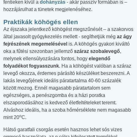
fentieken kívül a
dohányzás
- akár passzív formában is –
hozzájárulhat a tünetek megjelenéséhez.
Praktikák köhögés ellen
Az éjszaka jelentkező köhögést megszűnését – a szakorvos
által javasolt gyógykezelés mellett - segíthetjük még
az ágy
fejrészének megemelésével
is. A köhögés gyakori kiváltó
oka a fűtési szezonban jellemző
száraz szobalevegő
,
melynek ellensúlyozására fontos, hogy
elegendő
folyadékot fogyasszunk
. Ha a köhögést valóban a száraz
levegő okozza, érdemes párásító készüléket beszerezni. A
lakás levegőjének ideális páratartalma 40-60 százalék
között mozog. Ennél magasabb páratartalom sem
egészséges, a penészgomba és a házi poratka
elszaporodásához is kedvező életfeltételeket teremt.
Alváshoz ideális, ha a szoba hőmérséklete nem magasabb
o
mint 20
C.
Hátsó garatfali csorgás esetén hasznos lehet sós vizes
orrmosó használata, az e célra kifejlesztett termékkel,