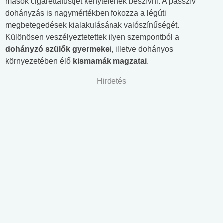
mások cigarettafüstjét kénytelenek beszívni. A passzív
dohányzás is nagymértékben fokozza a légúti
megbetegedések kialakulásának valószínűségét.
Különösen veszélyeztetettek ilyen szempontból a
dohányzó szülők gyermekei
, illetve dohányos
környezetében élő
kismamák magzatai
.
Hirdetés