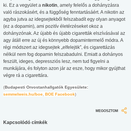
ki. Ez a vegyület a
nikotin
, amely felelős a dohányzásra
való rászokásért, és a függőség fenntartásáért. A nikotin az
agyba jutva az idegsejtekből felszabadít egy olyan anyagot
(ez a dopamin), ami pozitív életérzéseket okoz a
dohányzónak. Az újabb és újabb cigaretták elszívásával az
agy átáll erre az új és könnyebb dopamintermelő módra. A
régi módszert az idegsejtek „elfelejtik”, és cigarettázás
nélkül nem fog dopamin felszabadulni. Emiatt a dohányos
feszült, ideges, depressziós lesz, nem tud figyelni a
munkájára, és folyton azon jár az esze, hogy mikor gyújthat
végre rá a cigarettára.
(
Budapesti Orvostanhallgatók Egyesülete:
semmelweis.hu/boe
,
BOE Facebook
)
MEGOSZTOM
Kapcsolódó címkék