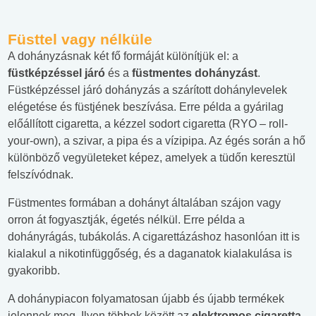
Füsttel vagy nélküle
A dohányzásnak két fő formáját különítjük el: a
füstképzéssel járó
és a
füstmentes dohányzást
.
Füstképzéssel járó dohányzás a szárított dohánylevelek
elégetése és füstjének beszívása. Erre példa a gyárilag
előállított cigaretta, a kézzel sodort cigaretta (RYO – roll-
your-own), a szivar, a pipa és a vízipipa. Az égés során a hő
különböző vegyületeket képez, amelyek a tüdőn keresztül
felszívódnak.
Füstmentes formában a dohányt általában szájon vagy
orron át fogyasztják, égetés nélkül. Erre példa a
dohányrágás, tubákolás. A cigarettázáshoz hasonlóan itt is
kialakul a nikotinfüggőség, és a daganatok kialakulása is
gyakoribb.
A dohánypiacon folyamatosan újabb és újabb termékek
jelennek meg. Ilyen többek között az
elektromos cigaretta