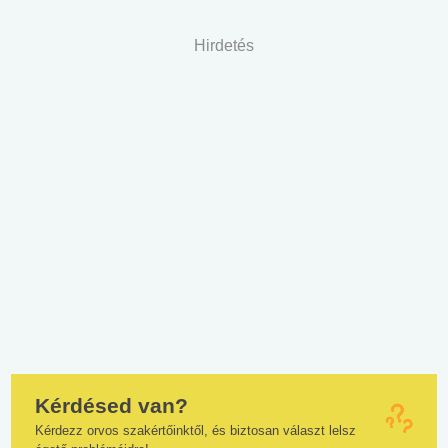
Hirdetés
Kérdésed van?
Kérdezz orvos szakértőinktől, és biztosan választ lelsz