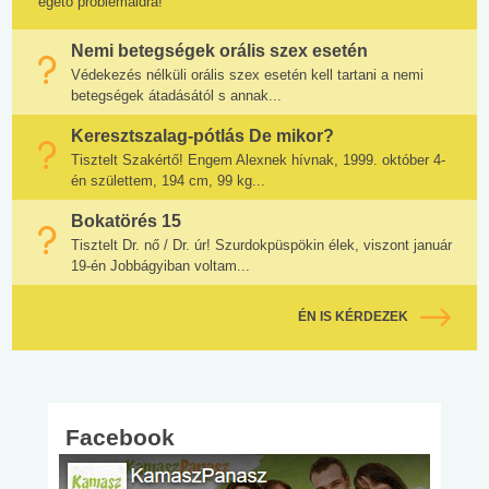
égető problémáidra!
Nemi betegségek orális szex esetén
Védekezés nélküli orális szex esetén kell tartani a nemi
betegségek átadásától s annak...
Keresztszalag-pótlás De mikor?
Tisztelt Szakértő! Engem Alexnek hívnak, 1999. október 4-
én születtem, 194 cm, 99 kg...
Bokatörés 15
Tisztelt Dr. nő / Dr. úr! Szurdokpüspökin élek, viszont január
19-én Jobbágyiban voltam...
ÉN IS KÉRDEZEK
Facebook