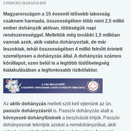
3 PERCES OLVASÁSI IDŐ
Magyarországon a 15 évesnél idősebb lakosság
csaknem harmada, összességében több mint 2,5 millió
ember dohányzik aktívan, többségük napi
rendszerességgel. Mellettük még további 1,5 millióan
vannak azok, akik valaha dohányoztak, de már
leszoktak, tehát összességében 4 millió felnőtt érintett
személyesen a dohányzás által. A dohányzás számos
kórállapot, ezen belül is a legtöbb tüdőbetegség
kialakulásában a legfontosabb rizikófaktor.
Az
aktív dohányzás
mellett szót kell ejtenünk az ún.
passzív dohányzásról
is. Passzív dohányzás alatt a
környezeti dohányfüstnek
a beszívását értjük. Passzív
dohányosnak tekintjük azokat a nemdohányzókat, akik