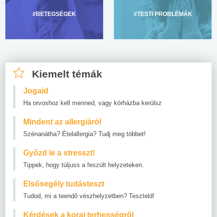
#BETEGSÉGEK
#TESTI PROBLÉMÁK
Kiemelt témák
Jogaid
Ha orvoshoz kell menned, vagy kórházba kerülsz
Mindent az allergiáról
Szénanátha? Ételallergia? Tudj meg többet!
Győzd le a stresszt!
Tippek, hogy túljuss a feszült helyzeteken.
Elsősegély tudásteszt
Tudod, mi a teendő vészhelyzetben? Teszteld!
Kérdések a korai terhességről