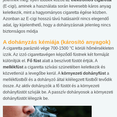
(E-cigi), aminek a használata során kevesebb káros anyag
keletkezik, mint a hagyományos cigaretta égése közben.
Azonban az E-cigi hosszú távú hatásairól nincs elegendő
adat, így kijelenthető, hogy a dohányzásnak jelenleg nincs
biztonságos módja
A dohányzás kémiája (károsító anyagok)
A cigaretta parázsló vége 700-1500 °C körüli hőmérsékleten
izzik. Az izzó cigarettavégen képződő füstnek két formáját
különítjük el.
Fő füst
alatt a beszívott füstöt értjük. A
mellékfüst
a cigaretta szívási szünetében keletkezik és
közvetlenül a levegőbe kerül. A
környezeti dohányfüst
a
mellékfüstből és a dohányzó által kilélegzett füstből tevődik
össze. Az aktív dohányzók a fő füstöt és a környezeti
dohányfüstöt szívják be. A passzív dohányosok a környezeti
dohányfüstöt lélegzik be.