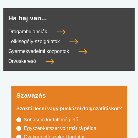
Ha baj van...
Drogambulanciák
Lelkisegély-szolgálatok
Gyermekvédelmi központok
Orvoskereső
Szavazás
Szoktál lesni vagy puskázni dolgozatíráskor?
Sohasem fordult még elő.
Egyszer-kétszer volt már rá példa.
Gyakran elő szokott fordulni.