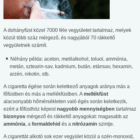
A dohányfüst közel 7000 féle vegyületet tartalmaz, melyek
közül több száz mérgező, és nagyjából 70 rákkeltő
vegyületnek számít.
Néhány példa: aceton, metilalkohol, toluol, ammónia,
metán, sztearin-sav, kadmium, bután, etánsav, hexamin,
arzén, nikotin, stb.
A cigaretta égése során keletkező anyagok aránya más a
főfüstben és más a mellékfüstben. A
mellékfüst
alacsonyabb hőmérsékleten való égés során keletkezik,
ezért a főfüsthöz képest
nagyobb mennyiségben
tartalmaz
bizonyos
mérgező és rákkeltő anyagokat: magasabb az
ammónia
, a
formaldehid
és a
nitrózamin
szintje.
A cigarettát alkotó sok ezer vegyület közül a szén-monoxid,