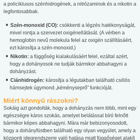
a policiklusos szénhidrogének, a nitrózaminok és a nikotin a
legfontosabbak.
Szén-monoxid (CO):
csökkenti a légzés hatékonyságát,
mivel rontja a szervezet oxigénellátását. (A vérben a
hemoglobin nevű molekula felel az oxigén szállításáért,
ezt károsítja a szén-monoxid.)
Nikotin:
a függőség kialakulásáért felel, ezáltal azért,
hogy a dohányosok ne tudják bármikor abbahagyni a
dohányzást.
Ciánhidrogén:
károsítja a légutakban található csillós
hámsejtek úgymond „kéményseprő” funkcióját.
Miért könnyű rászokni?
Sokáig azt gondolták, hogy a dohányzás nem több, mint egy
egészségre káros szokás, amelyet belátással bíró felnőtt
bármikor képes abbahagyni. Mára már bebizonyosodott,
hogy a dohányfüstben található egy olyan vegyület, amely a
központi idegrendszerre való hatása miatt függőséget alakít