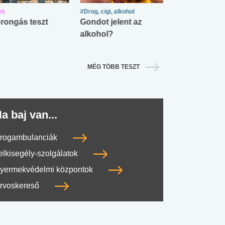
ek
#Drog, cigi, alkohol
#Zöldövezet
rongás teszt
Gondot jelent az
Mekkora az ö
alkohol?
lábnyomod?
MÉG TÖBB TESZT
a baj van...
rogambulanciák
elkisegély-szolgálatok
yermekvédelmi központok
rvoskereső