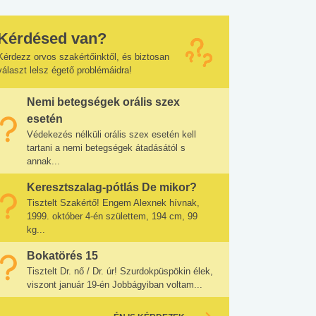
Kérdésed van?
Kérdezz orvos szakértőinktől, és biztosan
választ lelsz égető problémáidra!
Nemi betegségek orális szex
esetén
Védekezés nélküli orális szex esetén kell
tartani a nemi betegségek átadásától s
annak...
Keresztszalag-pótlás De mikor?
Tisztelt Szakértő! Engem Alexnek hívnak,
1999. október 4-én születtem, 194 cm, 99
kg...
Bokatörés 15
Tisztelt Dr. nő / Dr. úr! Szurdokpüspökin élek,
viszont január 19-én Jobbágyiban voltam...