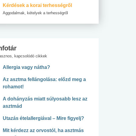
Kérdések a korai terhességről
Aggodalmak, kételyek a terhességről
nfotár
asznos, kapcsolódó cikkek
Allergia vagy nátha?
Az asztma fellángolása: előzd meg a
rohamot!
A dohányzás miatt súlyosabb lesz az
asztmád
Utazás ételallergiával – Mire figyelj?
Mit kérdezz az orvostól, ha asztmás