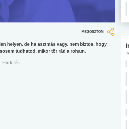
MEGOSZTOM
len helyen, de ha asztmás vagy, nem biztos, hogy
I
n sosem tudhatod, mikor tör rád a roham.
H
Hirdetés