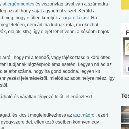
ly
allergénmentes
és viszonylag távol van a számodra
leg azzal, hogy saját ágyneműt viszel. Kerüld a
rd meg, hogy előtted kerüljék a
cigarettázást
. Ha
t megfelelően, nem árt, ha tudnak róla, mi okozhat
ák, olajok, stb.), így elejét lehet venni a későbbi bajok
arról, hogy mi a teendő, vagy tájékoztasd a körülötted
íteni tudjanak légzésprobléma esetén. Legyen nálad az
d telefonszáma, hogy ha gond adódna, legyen kit
ennyezési jelentésekről, mielőtt az adott helyre mész, így
től.
Te
ható és váratlan tényező felől, ellenőriztesd
magad, és kicsit megfeledkezhess az
asztmádról
, ezért
ál gyógyszereidet, ellenkező esetben könnyen egy
tt.