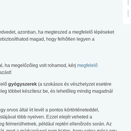
edvedet, azonban, ha megteszed a megfelelő lépéseket
ebiztosíthatod magad, hogy felhőtlen legyen a
sal, ha megelőzőleg volt rohamod, kérj
megfelelő
azást!
lelő
gyógyszerek
(a szokásos és vészhelyzet esetére
ileg többet készítesz be, és lehetőleg mindig magadnál
y orvos által írt levél a pontos kórtörténeteddel,
tájával több nyelven. Ezzel elejét veheted a
 felmerülhetnek, például reptéri ellenőrzés során. Az
át, mert a márkanévvel nem biztos, hogy sokra mész egy