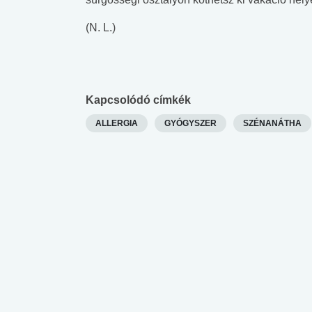
 alkohol
#Zöldövezet
#Betegségek
(N. L.)
lent az
Mekkora az ökológiai
Elsősegély
lábnyomod?
tudásteszt
Kapcsolódó címkék
ALLERGIA
GYÓGYSZER
SZÉNANÁTHA