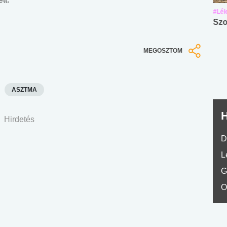
#Suli, munka
#Suli, munka
#Lél
Angol középfokú
Internet-függőség
Szo
nyelvvizsga teszt -
teszt
No.42
MEGOSZTOM
ASZTMA
H
Hirdetés
D
L
G
O