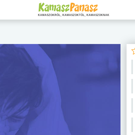
KAMASZOKRÓL, KAMASZOKTÓL, KAMASZOKNAK