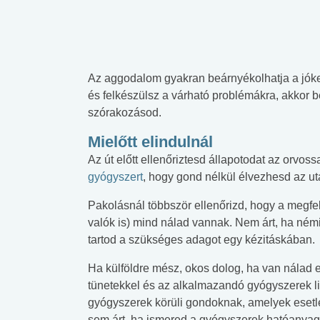
Az aggodalom gyakran beárnyékolhatja a jók
és felkészülsz a várható problémákra, akkor b
szórakozásod.
Mielőtt elindulnál
Az út előtt ellenőriztesd állapotodat az orvos
gyógyszert
, hogy gond nélkül élvezhesd az ut
Pakolásnál többször ellenőrizd, hogy a megfe
valók is) mind nálad vannak. Nem árt, ha ném
tartod a szükséges adagot egy kézitáskában.
Ha külföldre mész, okos dolog, ha van nálad eg
tünetekkel és az alkalmazandó gyógyszerek lis
gyógyszerek körüli gondoknak, amelyek esetleg
sem árt, ha ismered a gyógyszerek hatóanyag