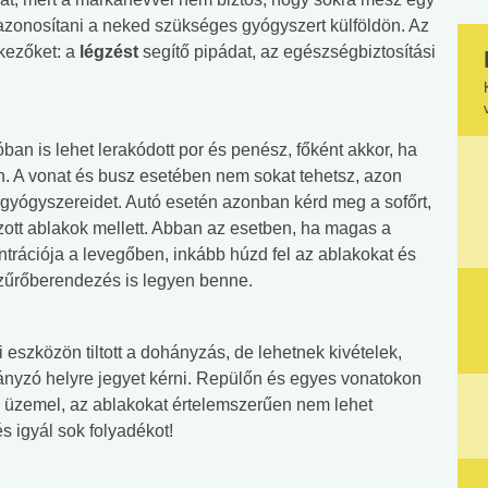
 azonosítani a neked szükséges gyógyszert külföldön. Az
kezőket: a
légzést
segítő pipádat, az egészségbiztosítási
an is lehet lerakódott por és penész, főként akkor, ha
. A vonat és busz esetében nem sokat tehetsz, azon
gyógyszereidet. Autó esetén azonban kérd meg a sofőrt,
zott ablakok mellett. Abban az esetben, ha magas a
rációja a levegőben, inkább húzd fel az ablakokat és
szűrőberendezés is legyen benne.
eszközön tiltott a dohányzás, de lehetnek kivételek,
hányzó helyre jegyet kérni. Repülőn és egyes vonatokon
ó üzemel, az ablakokat értelemszerűen nem lehet
s igyál sok folyadékot!