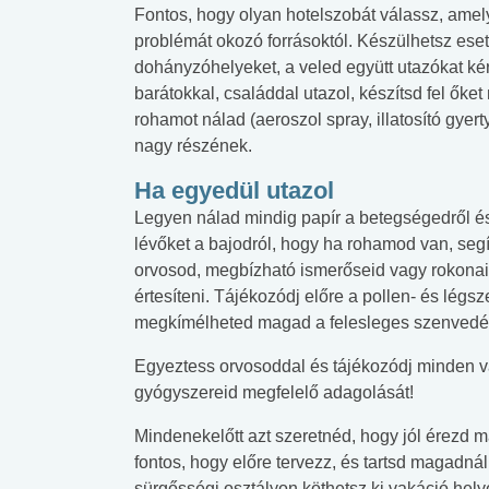
Fontos, hogy olyan hotelszobát válassz, ame
problémát okozó forrásoktól. Készülhetsz eset
dohányzóhelyeket, a veled együtt utazókat ké
barátokkal, családdal utazol, készítsd fel őke
rohamot nálad (aeroszol spray, illatosító gyerty
nagy részének.
Ha egyedül utazol
Legyen nálad mindig papír a betegségedről és 
lévőket a bajodról, hogy ha rohamod van, seg
orvosod, megbízható ismerőseid vagy rokonai
értesíteni. Tájékozódj előre a pollen- és légsz
megkímélheted magad a felesleges szenvedés
Egyeztess orvosoddal és tájékozódj minden vár
gyógyszereid megfelelő adagolását!
Mindenekelőtt azt szeretnéd, hogy jól érezd 
fontos, hogy előre tervezz, és tartsd magadn
sürgősségi osztályon köthetsz ki vakáció helye