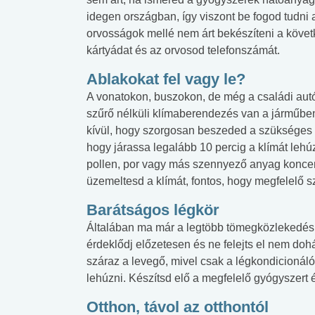
idegen országban, így viszont be fogod tudni
orvosságok mellé nem árt bekészíteni a követ
kártyádat és az orvosod telefonszámát.
Ablakokat fel vagy le?
A vonatokon, buszokon, de még a családi autób
szűrő nélküli klímaberendezés van a járműben
kívül, hogy szorgosan beszeded a szükséges 
hogy járassa legalább 10 percig a klímát lehú
pollen, por vagy más szennyező anyag koncent
üzemeltesd a klímát, fontos, hogy megfelelő 
Barátságos légkör
Általában ma már a legtöbb tömegközlekedési 
érdeklődj előzetesen és ne felejts el nem do
száraz a levegő, mivel csak a légkondicionál
lehúzni. Készítsd elő a megfelelő gyógyszert é
Otthon, távol az otthontól