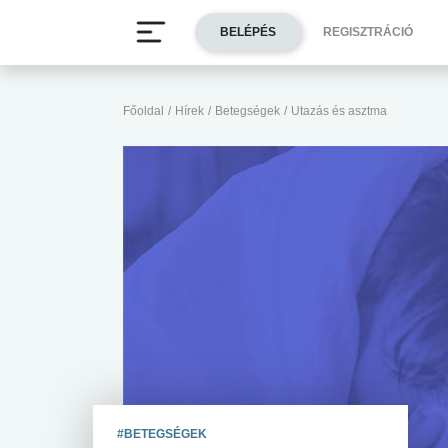
BELÉPÉS
REGISZTRÁCIÓ
Főoldal
/
Hírek
/
Betegségek
/
Utazás és asztma
#BETEGSÉGEK