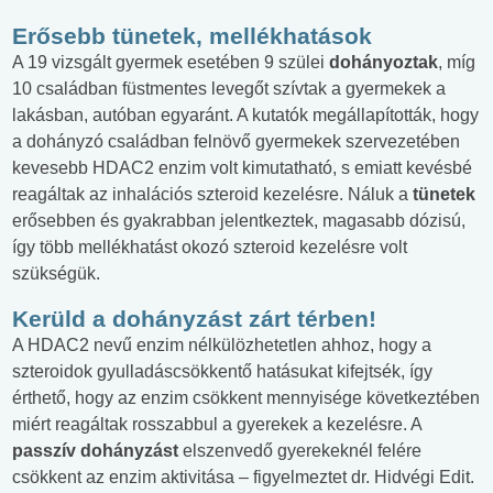
Erősebb tünetek, mellékhatások
A 19 vizsgált gyermek esetében 9 szülei
dohányoztak
, míg
10 családban füstmentes levegőt szívtak a gyermekek a
lakásban, autóban egyaránt. A kutatók megállapították, hogy
a dohányzó családban felnövő gyermekek szervezetében
kevesebb HDAC2 enzim volt kimutatható, s emiatt kevésbé
reagáltak az inhalációs szteroid kezelésre. Náluk a
tünetek
erősebben és gyakrabban jelentkeztek, magasabb dózisú,
így több mellékhatást okozó szteroid kezelésre volt
szükségük.
Kerüld a dohányzást zárt térben!
A HDAC2 nevű enzim nélkülözhetetlen ahhoz, hogy a
szteroidok gyulladáscsökkentő hatásukat kifejtsék, így
érthető, hogy az enzim csökkent mennyisége következtében
miért reagáltak rosszabbul a gyerekek a kezelésre. A
passzív dohányzást
elszenvedő gyerekeknél felére
csökkent az enzim aktivitása – figyelmeztet dr. Hidvégi Edit.