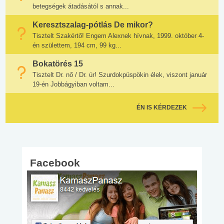
betegségek átadásától s annak...
Keresztszalag-pótlás De mikor?
Tisztelt Szakértő! Engem Alexnek hívnak, 1999. október 4-
én születtem, 194 cm, 99 kg...
Bokatörés 15
Tisztelt Dr. nő / Dr. úr! Szurdokpüspökin élek, viszont január
19-én Jobbágyiban voltam...
ÉN IS KÉRDEZEK
Facebook