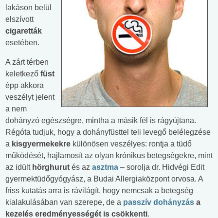
lakáson belül
elszívott
cigaretták
esetében.
A zárt térben
keletkező
füst
épp akkora
veszélyt jelent
a nem
dohányzó egészségre, mintha a másik fél is rágyújtana.
Régóta tudjuk, hogy a dohányfüsttel teli levegő belélegzése
a
kisgyermekekre
különösen veszélyes: rontja a tüdő
működését, hajlamosít az olyan krónikus betegségekre, mint
az idült
hörghurut
és az
asztma
– sorolja dr. Hidvégi Edit
gyermektüdőgyógyász, a Budai Allergiaközpont orvosa. A
friss kutatás arra is rávilágít, hogy nemcsak a betegség
kialakulásában van szerepe, de a
passzív dohányzás
a
kezelés eredményességét is csökkenti
.