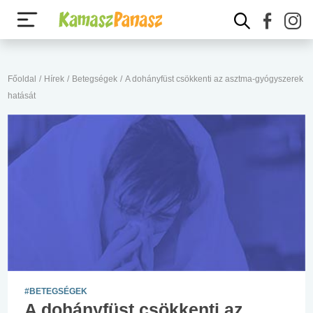
Főoldal
/
Hírek
/
Betegségek
/
A dohányfüst csökkenti az asztma-gyógyszerek
hatását
#BETEGSÉGEK
A dohányfüst csökkenti az