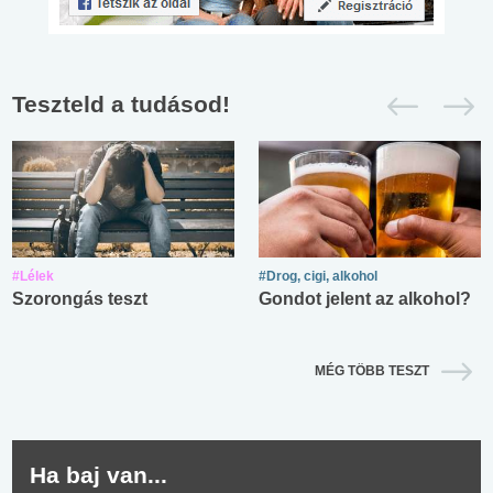
Teszteld a tudásod!
#Lélek
#Drog, cigi, alkohol
Szorongás teszt
Gondot jelent az alkohol?
MÉG TÖBB TESZT
Ha baj van...