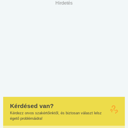
Hirdetés
Kérdésed van?
Kérdezz orvos szakértőinktől, és biztosan választ lelsz
égető problémáidra!