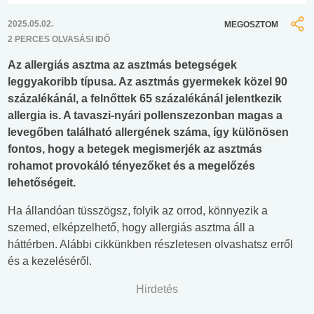
2025.05.02.
MEGOSZTOM
2 PERCES OLVASÁSI IDŐ
Az allergiás asztma az asztmás betegségek
leggyakoribb típusa. Az asztmás gyermekek közel 90
százalékánál, a felnőttek 65 százalékánál jelentkezik
allergia is. A tavaszi-nyári pollenszezonban magas a
levegőben található allergének száma, így különösen
fontos, hogy a betegek megismerjék az asztmás
rohamot provokáló tényezőket és a megelőzés
lehetőségeit.
Ha állandóan tüsszögsz, folyik az orrod, könnyezik a
szemed, elképzelhető, hogy allergiás asztma áll a
háttérben. Alábbi cikkünkben részletesen olvashatsz erről
és a kezeléséről.
Hirdetés