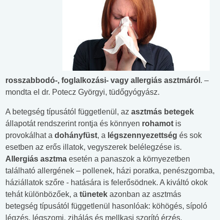
rosszabbodó-, foglalkozási- vagy allergiás asztmáról
. –
mondta el dr. Potecz Györgyi, tüdőgyógyász.
A betegség típusától függetlenül, az
asztmás betegek
állapotát rendszerint rontja és könnyen
rohamot
is
provokálhat a
dohányfüst
, a
légszennyezettség
és sok
esetben az erős illatok, vegyszerek belélegzése is.
Allergiás asztma
esetén a panaszok a környezetben
található allergének – pollenek, házi poratka, penészgomba,
háziállatok szőre - hatására is felerősödnek. A kiváltó okok
tehát különbözőek, a
tünetek
azonban az asztmás
betegség típusától függetlenül hasonlóak: köhögés, sípoló
légzés, légszomj, zihálás és mellkasi szorító érzés.