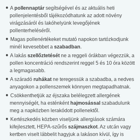
A
pollennaptár
segítségével és az aktuális heti
pollenjelentésből tájékozódhatunk az adott növény
virágzásáról és lakóhelyünk levegőjének
pollenterheléséről.
Magas pollenértékeket mutató napokon tartózkodjunk
minél kevesebbet a
szabadban
.
A lakás
szellőztetését
ne a reggeli órákban végezzük, a
pollen koncentráció rendszerint reggel 5 és 10 óra között
a legmagasabb.
A száradó
ruhákat
ne teregessük a szabadba, a nedves
anyagokon a pollenszemek könnyen megtapadhatnak.
Csökkenthetjük az éjszaka belélegzett allergének
mennyiségét, ha esténként
hajmosással
szabadulunk
meg a napközben lerakódott pollenektől.
Kertészkedés közben viseljünk allergiások számára
kifejlesztett, HEPA-szűrős
szájmaszkot
. Az utcán vagy
kertben viselt lábbelit hagyjuk a lakáson kívül, így is