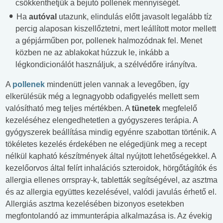
csökkenthetjük a bejutó pollenek mennyiségét.
Ha
autóval
utazunk, elindulás előtt javasolt legalább tíz
percig alaposan kiszellőztetni, mert leállított motor mellett
a gépjárműben por, pollenek halmozódnak fel. Menet
közben ne az ablakokat húzzuk le, inkább a
légkondicionálót használjuk, a szélvédőre irányítva.
A
pollenek
mindenütt jelen vannak a levegőben, így
elkerülésük még a legnagyobb odafigyelés mellett sem
valósítható meg teljes mértékben. A
tünetek
megfelelő
kezeléséhez elengedhetetlen a gyógyszeres terápia. A
gyógyszerek beállítása mindig egyénre szabottan történik. A
tökéletes kezelés érdekében ne elégedjünk meg a recept
nélkül kapható készítmények által nyújtott lehetőségekkel. A
kezelőorvos által felírt inhalációs szteroidok, hörgőtágítók és
allergia ellenes orrspray-k, tabletták segítségével, az asztma
és az allergia együttes kezelésével, valódi javulás érhető el.
Allergiás asztma kezelésében bizonyos esetekben
megfontolandó az immunterápia alkalmazása is. Az évekig