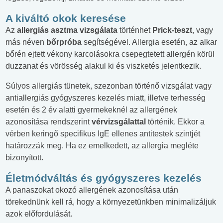
A kiváltó okok keresése
Az
allergiás asztma vizsgálata
történhet
Prick-teszt
, vagy
más néven
bőrpróba
segítségével. Allergia esetén, az alkar
bőrén ejtett vékony karcolásokra csepegtetett allergén körül
duzzanat és vörösség alakul ki és viszketés jelentkezik.
Súlyos allergiás tünetek, szezonban történő vizsgálat vagy
antiallergiás gyógyszeres kezelés miatt, illetve terhesség
esetén és 2 év alatti gyermekeknél az allergének
azonosítása rendszerint
vérvizsgálattal
történik. Ekkor a
vérben keringő specifikus IgE ellenes antitestek szintjét
határozzák meg. Ha ez emelkedett, az allergia megléte
bizonyított.
Életmódváltás és gyógyszeres kezelés
A panaszokat okozó allergének azonosítása után
törekednünk kell rá, hogy a környezetünkben minimalizáljuk
azok előfordulását.