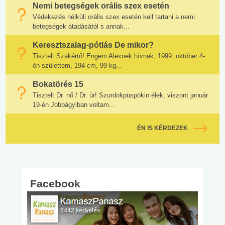
Nemi betegségek orális szex esetén
Védekezés nélküli orális szex esetén kell tartani a nemi
betegségek átadásától s annak...
Keresztszalag-pótlás De mikor?
Tisztelt Szakértő! Engem Alexnek hívnak, 1999. október 4-
én születtem, 194 cm, 99 kg...
Bokatörés 15
Tisztelt Dr. nő / Dr. úr! Szurdokpüspökin élek, viszont január
19-én Jobbágyiban voltam...
ÉN IS KÉRDEZEK
Facebook