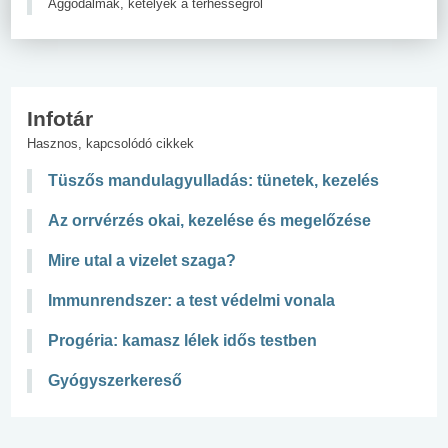
Aggodalmak, kételyek a terhességről
Infotár
Hasznos, kapcsolódó cikkek
Tüszős mandulagyulladás: tünetek, kezelés
Az orrvérzés okai, kezelése és megelőzése
Mire utal a vizelet szaga?
Immunrendszer: a test védelmi vonala
Progéria: kamasz lélek idős testben
Gyógyszerkereső