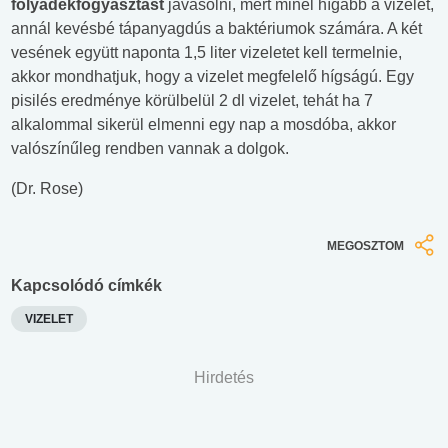
folyadékfogyasztást
javasolni, mert minél hígabb a vizelet,
annál kevésbé tápanyagdús a baktériumok számára. A két
vesének együtt naponta 1,5 liter vizeletet kell termelnie,
akkor mondhatjuk, hogy a vizelet megfelelő hígságú. Egy
pisilés eredménye körülbelül 2 dl vizelet, tehát ha 7
alkalommal sikerül elmenni egy nap a mosdóba, akkor
valószínűleg rendben vannak a dolgok.
(Dr. Rose)
MEGOSZTOM
Kapcsolódó címkék
VIZELET
Hirdetés