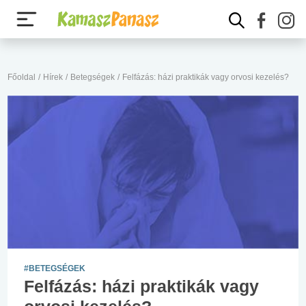
Főoldal
/
Hírek
/
Betegségek
/
Felfázás: házi praktikák vagy orvosi kezelés?
#BETEGSÉGEK
Felfázás: házi praktikák vagy