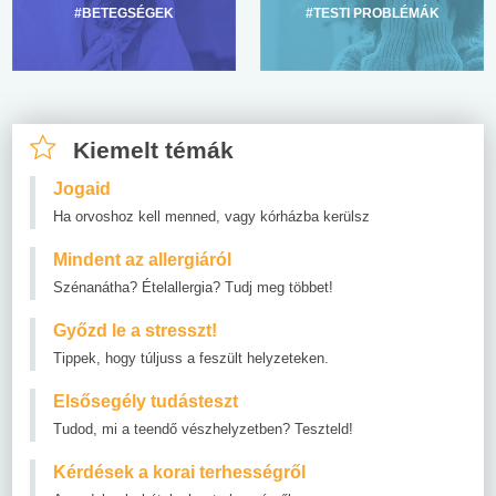
#BETEGSÉGEK
#TESTI PROBLÉMÁK
Kiemelt témák
Jogaid
Ha orvoshoz kell menned, vagy kórházba kerülsz
Mindent az allergiáról
Szénanátha? Ételallergia? Tudj meg többet!
Győzd le a stresszt!
Tippek, hogy túljuss a feszült helyzeteken.
Elsősegély tudásteszt
Tudod, mi a teendő vészhelyzetben? Teszteld!
Kérdések a korai terhességről