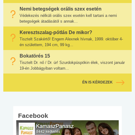
Nemi betegségek orális szex esetén
Védekezés nélküli orális szex esetén kell tartani a nemi
betegségek átadásától s annak...
Keresztszalag-pótlás De mikor?
Tisztelt Szakértő! Engem Alexnek hívnak, 1999. október 4-
én születtem, 194 cm, 99 kg...
Bokatörés 15
Tisztelt Dr. nő / Dr. úr! Szurdokpüspökin élek, viszont január
19-én Jobbágyiban voltam...
ÉN IS KÉRDEZEK
Facebook