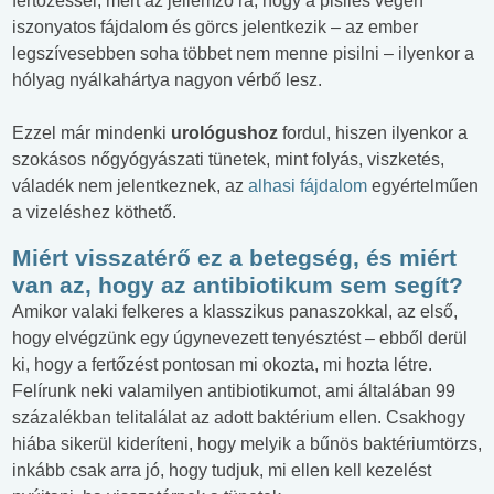
fertőzéssel, mert az jellemző rá, hogy a pisilés végén
iszonyatos fájdalom és görcs jelentkezik – az ember
legszívesebben soha többet nem menne pisilni – ilyenkor a
hólyag nyálkahártya nagyon vérbő lesz.
Ezzel már mindenki
urológushoz
fordul, hiszen ilyenkor a
szokásos nőgyógyászati tünetek, mint folyás, viszketés,
váladék nem jelentkeznek, az
alhasi fájdalom
egyértelműen
a vizeléshez köthető.
Miért visszatérő ez a betegség, és miért
van az, hogy az antibiotikum sem segít?
Amikor valaki felkeres a klasszikus panaszokkal, az első,
hogy elvégzünk egy úgynevezett tenyésztést – ebből derül
ki, hogy a fertőzést pontosan mi okozta, mi hozta létre.
Felírunk neki valamilyen antibiotikumot, ami általában 99
százalékban telitalálat az adott baktérium ellen. Csakhogy
hiába sikerül kideríteni, hogy melyik a bűnös baktériumtörzs,
inkább csak arra jó, hogy tudjuk, mi ellen kell kezelést