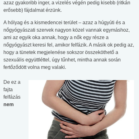
azaz gyakoribb inger, a vizelés végén pedig kisebb (ritkán
erősebb) fájdalmat érzünk.
A hólyag és a kismedencei terület – azaz a húgyúti és a
nőgyógyászati szervek nagyon közel vannak egymáshoz,
ami az egyik oka annak, hogy a nők egy része a
nőgyógyászt keresi fel, amikor felfázik. A másik ok pedig az,
hogy a tünetek megjelenése sokszor összeköthető a
szexuális együttléttel, úgy tűnhet, mintha annak során
fertőződött volna meg valaki.
De ez a
fajta
felfázás
nem