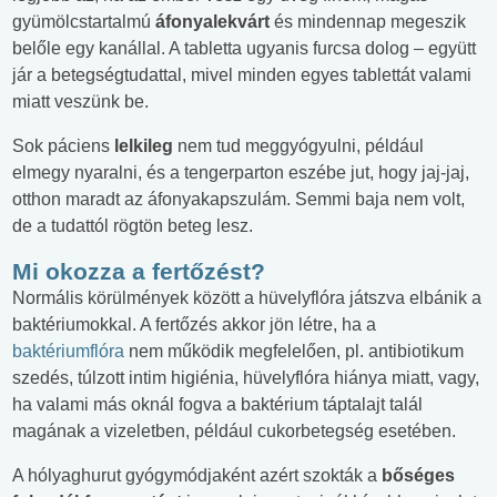
gyümölcstartalmú
áfonyalekvárt
és mindennap megeszik
belőle egy kanállal. A tabletta ugyanis furcsa dolog – együtt
jár a betegségtudattal, mivel minden egyes tablettát valami
miatt veszünk be.
Sok páciens
lelkileg
nem tud meggyógyulni, például
elmegy nyaralni, és a tengerparton eszébe jut, hogy jaj-jaj,
otthon maradt az áfonyakapszulám. Semmi baja nem volt,
de a tudattól rögtön beteg lesz.
Mi okozza a fertőzést?
Normális körülmények között a hüvelyflóra játszva elbánik a
baktériumokkal. A fertőzés akkor jön létre, ha a
baktériumflóra
nem működik megfelelően, pl. antibiotikum
szedés, túlzott intim higiénia, hüvelyflóra hiánya miatt, vagy,
ha valami más oknál fogva a baktérium táptalajt talál
magának a vizeletben, például cukorbetegség esetében.
A hólyaghurut gyógymódjaként azért szokták a
bőséges