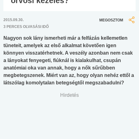
orvosi kezelés?
2015.09.30.
MEGOSZTOM
3 PERCES OLVASÁSI IDŐ
Nagyon sok lány ismerheti már a felfázás kellemetlen
tüneteit, amelyek az első alkalmat követően igen
könnyen visszatérhetnek. A veszély azonban nem csak
a lányokat fenyegeti, fiúknál is kialakulhat, csupán
anatómiai oka van annak, hogy a nők sűrűbben
megbetegszenek. Miért van az, hogy olyan nehéz ettől a
látszólag komolytalan betegségtől megszabadulni?
Hirdetés