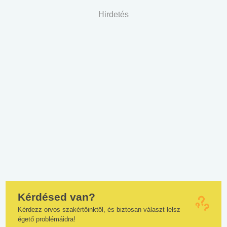
Hirdetés
Kérdésed van?
Kérdezz orvos szakértőinktől, és biztosan választ lelsz
égető problémáidra!