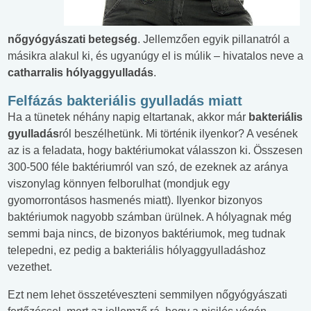
nőgyógyászati betegség
. Jellemzően egyik pillanatról a
másikra alakul ki, és ugyanúgy el is múlik – hivatalos neve a
catharralis hólyaggyulladás
.
Felfázás bakteriális gyulladás miatt
Ha a tünetek néhány napig eltartanak, akkor már
bakteriális
gyulladás
ról beszélhetünk. Mi történik ilyenkor? A vesének
az is a feladata, hogy baktériumokat válasszon ki. Összesen
300-500 féle baktériumról van szó, de ezeknek az aránya
viszonylag könnyen felborulhat (mondjuk egy
gyomorrontásos hasmenés miatt). Ilyenkor bizonyos
baktériumok nagyobb számban ürülnek. A hólyagnak még
semmi baja nincs, de bizonyos baktériumok, meg tudnak
telepedni, ez pedig a bakteriális hólyaggyulladáshoz
vezethet.
Ezt nem lehet összetéveszteni semmilyen nőgyógyászati