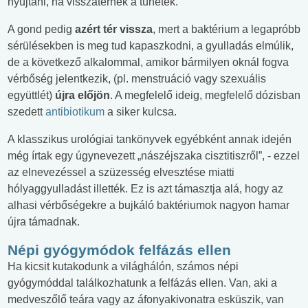
nyújtani, ha visszatérnek a tünetek.
A gond pedig
azért tér vissza
, mert a baktérium a legapróbb
sérülésekben is meg tud kapaszkodni, a gyulladás elmúlik,
de a következő alkalommal, amikor bármilyen oknál fogva
vérbőség jelentkezik, (pl. menstruáció vagy szexuális
együttlét)
újra előjön
. A megfelelő ideig, megfelelő dózisban
szedett
antibiotikum
a siker kulcsa.
A klasszikus urológiai tankönyvek egyébként annak idején
még írtak egy úgynevezett „nászéjszaka cisztitiszről”, - ezzel
az elnevezéssel a szüzesség elvesztése miatti
hólyaggyulladást illették. Ez is azt támasztja alá, hogy az
alhasi vérbőségekre a bujkáló baktériumok nagyon hamar
újra támadnak.
Népi gyógymódok felfázás ellen
Ha kicsit kutakodunk a világhálón, számos népi
gyógymóddal találkozhatunk a felfázás ellen. Van, aki a
medveszőlő teára vagy az áfonyakivonatra esküszik, van