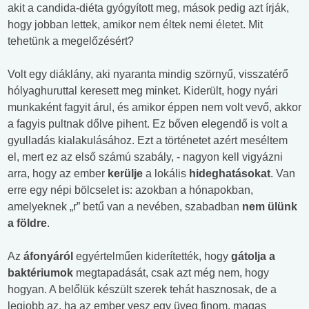
akit a candida-diéta gyógyított meg, mások pedig azt írják,
hogy jobban lettek, amikor nem éltek nemi életet. Mit
tehetünk a megelőzésért?
Volt egy diáklány, aki nyaranta mindig szörnyű, visszatérő
hólyaghuruttal keresett meg minket. Kiderült, hogy nyári
munkaként fagyit árul, és amikor éppen nem volt vevő, akkor
a fagyis pultnak dőlve pihent. Ez bőven elegendő is volt a
gyulladás kialakulásához. Ezt a történetet azért meséltem
el, mert ez az első számú szabály, - nagyon kell vigyázni
arra, hogy az ember
kerülje
a lokális
hideghatásokat
. Van
erre egy népi bölcselet is: azokban a hónapokban,
amelyeknek „r” betű van a nevében, szabadban
nem ülünk
a földre
.
Az
áfonyáról
egyértelműen kiderítették, hogy
gátolja a
baktériumok
megtapadását, csak azt még nem, hogy
hogyan. A belőlük készült szerek tehát hasznosak, de a
legjobb az, ha az ember vesz egy üveg finom, magas