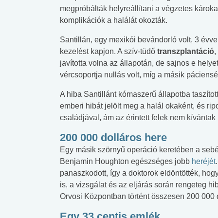
megpróbálták helyreállítani a végzetes károka
komplikációk a halálát okozták.
Santillán, egy mexikói bevándorló volt, 3 év
kezelést kapjon. A szív-tüdő
transzplantáció
,
javította volna az állapotán, de sajnos e helye
vércsoportja nullás volt, míg a másik páciensé
A hiba Santillánt kómaszerű állapotba taszítot
emberi hibát jelölt meg a halál okaként, és rip
családjával, ám az érintett felek nem kívántak
200 000 dolláros here
Egy másik szörnyű operáció keretében a sebés
Benjamin Houghton egészséges jobb
heréjét
panaszkodott, így a doktorok eldöntötték, hogy 
is, a vizsgálat és az eljárás során rengeteg hi
Orvosi Központban történt összesen 200 000 d
Egy 33 centis emlék