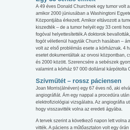
A 49 éves Donald Churchnek egy tumor volt 
amikor 2000 júniusában a Washingtoni Egyet
Központjába érkezett. Amikor eltávozott a tum
kiszedték – de a tumor helyét egy 33 centi ho
fogóval helyettesítették.A doktorok bevallották
fogót véletlenül hagyták Church hasában – á
volt az első problémás esete a kórháznak. 4 
esetet dokumentáltak az orvosi központban, 
és 2000 között. Szerencsére a sebészek gyorsa
valamint a kórház 97 000 dollárral kárpótolta 
Szívműtét – rossz páciensen
Joan Morris(álnéven) egy 67 éves nő, aki elvá
angiográfiát. Ám egy nappal a procedúra után v
elektrofiziológiai vizsgálatra. Az angiográfia u
hogy visszavitték volna az eredeti ágyába.
A tervek szerint a következő napon lett volna
vitték. A páciens a műtőasztalon volt egy órán
 alkohol
#Zöldövezet
#Betegségek