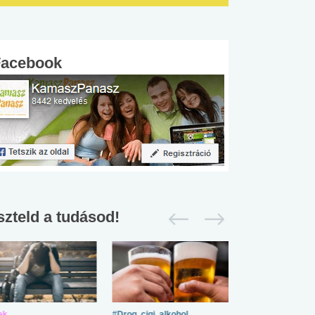
Facebook
szteld a tudásod!
ek
#Drog, cigi, alkohol
#Zöldövezet