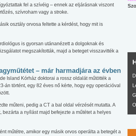
ígyóztattak fel a szívéig – ennek az eljárásnak viszont
Angol középfokú
Internet-függőség
Szo
rtőzés, szívroham vagy a stroke.
nyelvvizsga teszt -
teszt
No.42
ik osztály orvosa feltette a kérdést, hogy mit is
rdiológus is gyorsan utánanézett a dolgoknak és
vizsgálatot megszakították, majd a beteget visszavitték a
H
 agyműtétet – már harmadjára az évben
D
 Island Kórház doktorai a rossz oldalát műtötték a
23-án történt, egy 82 éves nő kérte, hogy egy operációval
L
zött.
G
dte műteni, pedig a CT a bal oldal vérzését mutatta. A
O
 bezárta a nyílást majd befejezte a műtétet a helyes
ént műtétre, amikor egy másik orvos operálta a betegét a