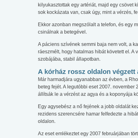
kilyukasztottak egy artériát, majd egy csövet k
lent az
Mekkora az ökológiai
Elsősegély
sok kockázata van, csak úgy, mint a vérzés, fe
lábnyomod?
tudásteszt
Ekkor azonban megszólalt a telefon, és egy más
csinálnak a betegével.
A páciens szívének semmi baja nem volt, a ka
ráeszmélt, hogy hatalmas hibát követett el. A 
szobájába, stabil állapotban.
A kórház rossz oldalon végzett
Már harmadjára ugyanabban az évben, a Rhode
beteg fejét. A legutóbbi eset 2007. november 
állítsák le a vérzést az agya és a koponyája kö
Egy agysebész a nő fejének a jobb oldalát kez
rezidens szerencsére hamar felfedezte a hibát,
oldalon.
Az eset emlékeztet egy 2007 februárjában tört