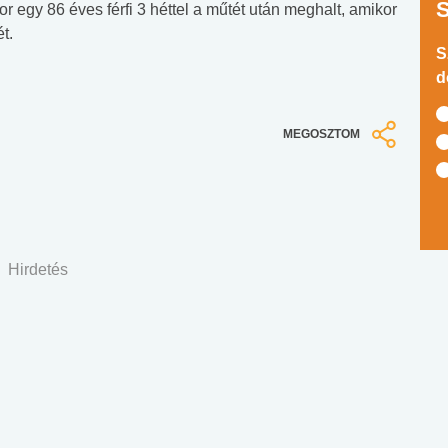
r egy 86 éves férfi 3 héttel a műtét után meghalt, amikor
t.
S
d
MEGOSZTOM
Hirdetés