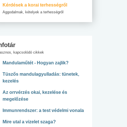
Kérdések a korai terhességről
Aggodalmak, kételyek a terhességről
nfotár
asznos, kapcsolódó cikkek
Mandulaműtét - Hogyan zajlik?
Tüszős mandulagyulladás: tünetek,
kezelés
Az orrvérzés okai, kezelése és
megelőzése
Immunrendszer: a test védelmi vonala
Mire utal a vizelet szaga?