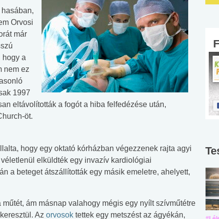
a hasában,
em Orvosi
orát már
sszú
, hogy a
m nem ez
hasonló
csak 1997
n eltávolították a fogót a hiba felfedézése után,
Church-öt.
llalta, hogy egy oktató kórházban végezzenek rajta agyi
Te
életlenül elküldték egy invazív kardiológiai
tán a beteget átszállították egy másik emeletre, ahelyett,
 a műtét, ám másnap valahogy mégis egy nyílt szívműtétre
 keresztül. Az
orvosok
tettek egy metszést az ágyékán,
#Suli, munka
#Suli, munka
#Lél