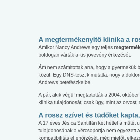
A megtermékenyítő klinika a ro
Amikor Nancy Andrews egy teljes
megtermék
boldogan várták a kis jövevény érkezését.
Ám nem számítottak arra, hogy a gyermekük bő
közül. Egy DNS-teszt kimutatta, hogy a doktoro
Andrews petefészkeibe.
A pár, akik végül megtartották a 2004. október
klinika tulajdonosát, csak úgy, mint az orvost, 
A rossz szívet és tüdőket kapta
A 17 éves Jésica Santillán két héttel a műtét u
tulajdonosának a vércsoportja nem egyezett a
kompatibilitás ellenőrzését, még mielőtt elkezd