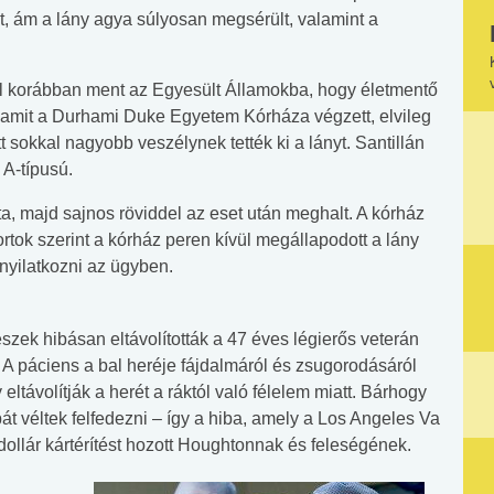
t, ám a lány agya súlyosan megsérült, valamint a
vel korábban ment az Egyesült Államokba, hogy életmentő
 amit a Durhami Duke Egyetem Kórháza végzett, elvileg
tt sokkal nagyobb veszélynek tették ki a lányt. Santillán
 A-típusú.
ta, majd sajnos röviddel az eset után meghalt. A kórház
ortok szerint a kórház peren kívül megállapodott a lány
 nyilatkozni az ügyben.
zek hibásan eltávolították a 47 éves légierős veterán
. A páciens a bal heréje fájdalmáról és zsugorodásáról
eltávolítják a herét a ráktól való félelem miatt. Bárhogy
bát véltek felfedezni – így a hiba, amely a Los Angeles Va
ollár kártérítést hozott Houghtonnak és feleségének.