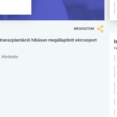
MEGOSZTOM
transzplantáció hibásan megállapított vércsoport
I
H
Hirdetés