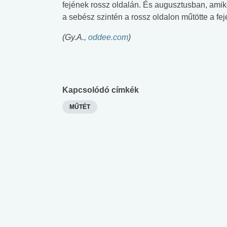
fejének rossz oldalán. És augusztusban, amiko
a sebész szintén a rossz oldalon műtötte a fejé
(Gy.A.,
oddee.com
)
Kapcsolódó címkék
MŰTÉT