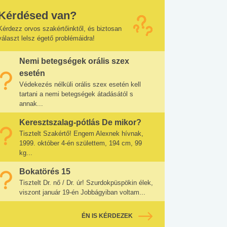
Kérdésed van?
Kérdezz orvos szakértőinktől, és biztosan
választ lelsz égető problémáidra!
Nemi betegségek orális szex
esetén
Védekezés nélküli orális szex esetén kell
tartani a nemi betegségek átadásától s
annak...
Keresztszalag-pótlás De mikor?
Tisztelt Szakértő! Engem Alexnek hívnak,
1999. október 4-én születtem, 194 cm, 99
kg...
Bokatörés 15
Tisztelt Dr. nő / Dr. úr! Szurdokpüspökin élek,
viszont január 19-én Jobbágyiban voltam...
ÉN IS KÉRDEZEK