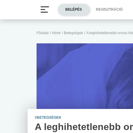
BELÉPÉS
REGISZTRÁCIÓ
Főoldal
/
Hírek
/
Betegségek
/
A leghihetetlenebb orvosi hi
#BETEGSÉGEK
A leghihetetlenebb o