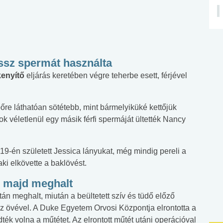
ssz spermát használta
enyítő
eljárás keretében végre teherbe esett, férjével
re láthatóan sötétebb, mint bármelyiküké kettőjük
k véletlenül egy másik férfi spermáját ültették Nancy
 19-én született Jessica lányukat, még mindig pereli a
aki elkövette a baklövést.
, majd meghalt
tán meghalt, miután a beültetett szív és tüdő előző
z övével. A Duke Egyetem Orvosi Központja elrontotta a
ték volna a műtétet. Az elrontott műtét utáni operációval