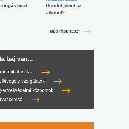
rongás teszt
Gondot jelent az
Mekkora az ö
alkohol?
lábnyomod?
MÉG TÖBB TESZT
a baj van...
rogambulanciák
elkisegély-szolgálatok
yermekvédelmi központok
rvoskereső