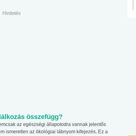
Hirdetés
plálkozás összefügg?
nemcsak az egészségi állapotodra vannak jelentős
m ismeretlen az ökológiai lábnyom kifejezés. Ez a