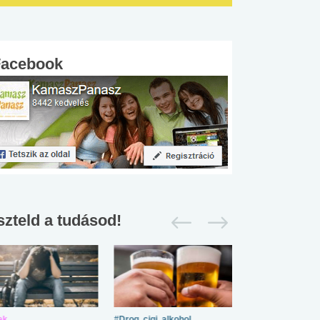
Facebook
szteld a tudásod!
ek
#Drog, cigi, alkohol
#Zöldövezet