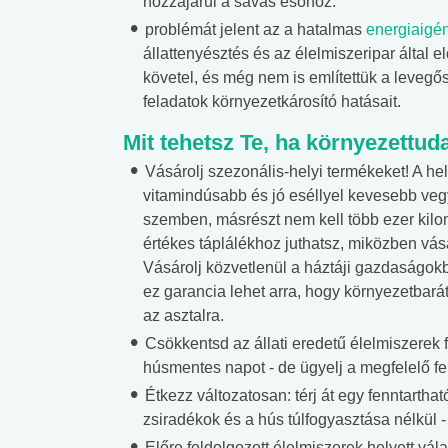
hozzájárul a savas esőhöz.
problémát jelent az a hatalmas
energiaigé
állattenyésztés és az élelmiszeripar által e
követel, és még nem is említettük a levegős
feladatok környezetkárosító hatásait.
Mit tehetsz Te, ha környezettud
Vásárolj szezonális-helyi termékeket! A h
vitamindúsabb és jó eséllyel kevesebb vegy
szemben, másrészt nem kell több ezer kilom
értékes táplálékhoz juthatsz, miközben vás
Vásárolj közvetlenül a háztáji gazdaságokból
ez garancia lehet arra, hogy környezetbará
az asztalra.
Csökkentsd az állati eredetű élelmiszerek f
húsmentes napot - de ügyelj a megfelelő f
Étkezz változatosan: térj át egy fenntartha
zsiradékok és a hús túlfogyasztása nélkül -
Előre feldolgozott élelmiszerek helyett vála
 alkohol
#Zöldövezet
#Betegségek