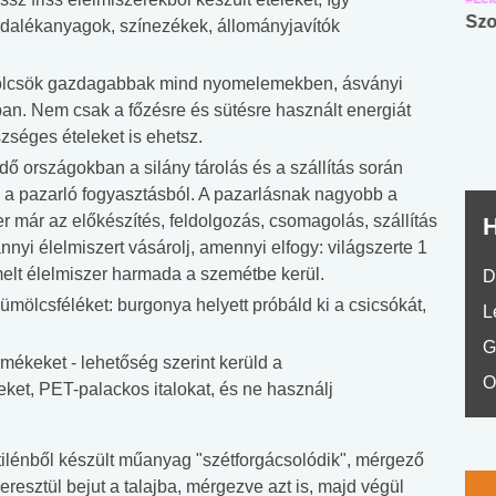
Angol középfokú
Internet-függőség
Szo
adalékanyagok, színezékek, állományjavítók
nyelvvizsga teszt -
teszt
No.42
mölcsök gazdagabbak mind nyomelemekben, ásványi
n. Nem csak a főzésre és sütésre használt energiát
zséges ételeket is ehetsz.
ődő országokban a silány tárolás és a szállítás során
 a pazarló fogyasztásból. A pazarlásnak nagyobb a
er már az előkészítés, feldolgozás, csomagolás, szállítás
H
nnyi élelmiszert vásárolj, amennyi elfogy: világszerte 1
elt élelmiszer harmada a szemétbe kerül.
D
yümölcsféléket: burgonya helyett próbáld ki a csicsókát,
L
G
ékeket - lehetőség szerint kerüld a
O
et, PET-palackos italokat, és ne használj
tilénből készült műanyag "szétforgácsolódik", mérgező
eresztül bejut a talajba, mérgezve azt is, majd végül