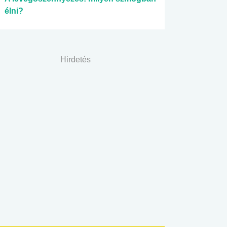
élni?
Hirdetés