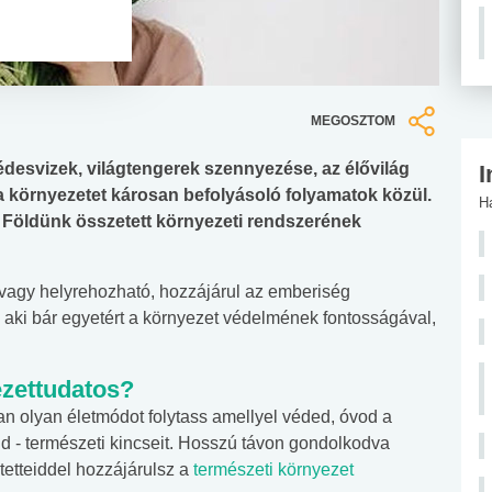
MEGOSZTOM
 édesvizek, világtengerek szennyezése, az élővilág
I
 környezetet károsan befolyásoló folyamatok közül.
H
Földünk összetett környezeti rendszerének
 vagy helyrehozható, hozzájárul az emberiség
aki bár egyetért a környezet védelmének fontosságával,
zettudatos?
n olyan életmódot folytass amellyel véded, óvod a
ld - természeti kincseit. Hosszú távon gondolkodva
 tetteiddel hozzájárulsz a
természeti környezet