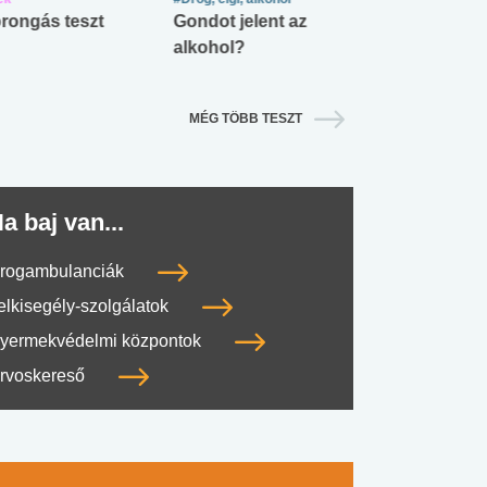
rongás teszt
Gondot jelent az
Mekkora az ö
alkohol?
lábnyomod?
MÉG TÖBB TESZT
a baj van...
rogambulanciák
elkisegély-szolgálatok
yermekvédelmi központok
rvoskereső