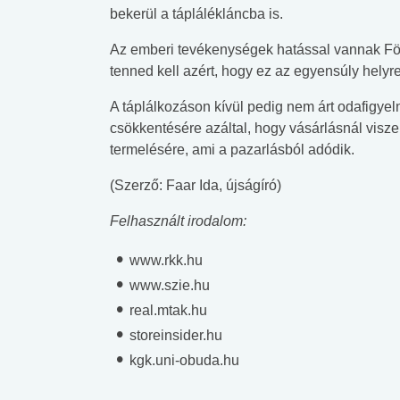
bekerül a táplálékláncba is.
Az emberi tevékenységek hatással vannak Föl
tenned kell azért, hogy ez az egyensúly helyre
A táplálkozáson kívül pedig nem árt odafigyel
csökkentésére azáltal, hogy vásárlásnál visze
termelésére, ami a pazarlásból adódik.
(Szerző: Faar Ida, újságíró)
Felhasznált irodalom:
www.rkk.hu
www.szie.hu
real.mtak.hu
storeinsider.hu
kgk.uni-obuda.hu