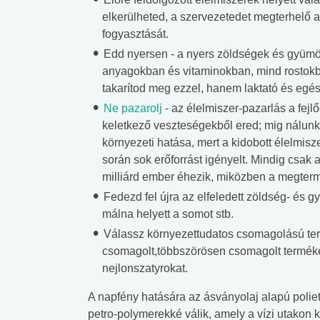
lent az
Mekkora az ökológiai
Elsősegély
elkerülheted, a szervezetedet megterhelő 
lábnyomod?
tudásteszt
fogyasztását.
Edd nyersen - a nyers zöldségek és gyü
anyagokban és vitaminokban, mind rostokba
takarítod meg ezzel, hanem laktató és egés
Ne pazarolj
- az élelmiszer-pazarlás a fejl
keletkező veszteségekből ered; mig nálunk
környezeti hatása, mert a kidobott élelmisz
során sok erőforrást igényelt. Mindig csak a
milliárd ember éhezik, miközben a megterm
Fedezd fel újra az elfeledett zöldség- és g
málna helyett a somot stb.
Válassz környezettudatos csomagolású term
csomagolt,többszörösen csomagolt termékek
nejlonszatyrokat.
A napfény hatására az ásványolaj alapú polie
petro-polymerekké válik, amely a vízi utakon k