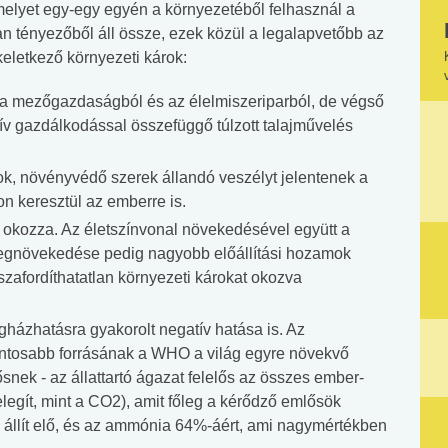
melyet egy-egy egyén a környezetéből felhasznál a
tényezőből áll össze, ezek közül a legalapvetőbb az
keletkező környezeti károk:
k a mezőgazdaságból és az élelmiszeriparból, de végső
ív gazdálkodással összefüggő túlzott talajművelés
ok, növényvédő szerek állandó veszélyt jelentenek a
on keresztül az emberre is.
át okozza. Az életszínvonal növekedésével együtt a
 megnövekedése pedig nagyobb előállítási hozamok
szafordíthatatlan környezeti károkat okozva
ázhatásra gyakorolt negatív hatása is. Az
ontosabb forrásának a WHO a világ egyre növekvő
snek - az állattartó ágazat felelős az összes ember-
egít, mint a CO2), amit főleg a kérődző emlősök
 állít elő, és az ammónia 64%-áért, ami nagymértékben