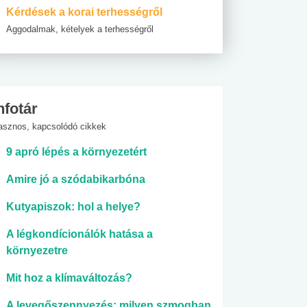
Kérdések a korai terhességről
Aggodalmak, kételyek a terhességről
nfotár
asznos, kapcsolódó cikkek
9 apró lépés a környezetért
Amire jó a szódabikarbóna
Kutyapiszok: hol a helye?
A légkondícionálók hatása a
környezetre
Mit hoz a klímaváltozás?
A levegőszennyezés: milyen szmogban