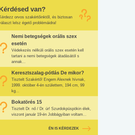
Kérdésed van?
Kérdezz orvos szakértőinktől, és biztosan
választ lelsz égető problémáidra!
Nemi betegségek orális szex
esetén
Védekezés nélküli orális szex esetén kell
tartani a nemi betegségek átadásától s
annak...
Keresztszalag-pótlás De mikor?
Tisztelt Szakértő! Engem Alexnek hívnak,
1999. október 4-én születtem, 194 cm, 99
kg...
Bokatörés 15
Tisztelt Dr. nő / Dr. úr! Szurdokpüspökin élek,
viszont január 19-én Jobbágyiban voltam...
ÉN IS KÉRDEZEK