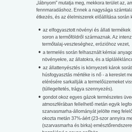
„lábnyom” mutatja meg, mekkora terület az, a
fennmaradáshoz. Ennek a nagysága számtalan 
étkezés, és az élelmiszerek előállítása során 
az elfogyasztott növényi és állati terméke
soron a termőföldről származnak. Az intenz
termőtalaj-veszteséghez, erózióhoz vezet,
a termelés során felhasznált kémiai anyag
növényekre, az állatokra, és a tápláléklánc
az állattenyésztés is környezeti károk sor
húsfogyasztás mértéke is nő - a kereslet
elérésére sarkallják a termelőüzemeket vis
(túllegeltetés, trágya szennyezés).
gondot okoz egyes gázok természetes üvegh
atmoszférában fellelhető metán egyik legf
szarvasmarha-állományát jelölte meg felelő
okozta metán 37%-áért (23-szor annyira mel
(szarvasmarha és birka) emésztőrendszere