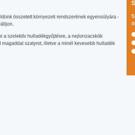
S
dünk összetett környezeti rendszerének egyensúlyára -
d
álljon.
ni a szelektív hulladékgyűjtésre, a nejlonzacskók
l magaddal szatyrot, illetve a minél kevesebb hulladék