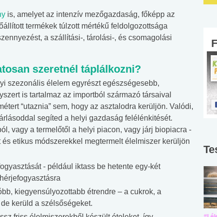
ny
is, amelyet az intenzív mezőgazdaság, főképp az
lőállított termékek túlzott mértékű feldolgozottsága
zennyezést, a szállítási-, tárolási-, és csomagolási
atosan szeretnél táplálkozni?
elyi szezonális élelem egyrészt egészségesebb,
szert is tartalmaz az importból származó társaival
étert “utaznia” sem, hogy az asztalodra kerüljön. Valódi,
árlásoddal segíted a helyi gazdaság felélénkitését.
, vagy a termelőtől a helyi piacon, vagy járj biopiacra -
t és etikus módszerekkel megtermelt élelmiszer kerüljön
Te
ogyasztását - például iktass be hetente egy-két
ehérjefogyasztásra
tóbb, kiegyensúlyozottabb étrendre – a cukrok, a
 de kerüld a szélsőségeket.
ssz friss élelmiszerekből készült ételeket, így
#Suli, munka
#Suli, munka
#Lél