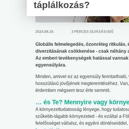
táplálkozás?
2024.08.19.
3 PERCES OLVASÁSI IDŐ
Globális felmelegedés, ózonréteg ritkulás,
diverzitásának csökkenése - csak néhány a
Az emberi tevékenységek hatással vannak 
egyensúlyára.
Minden, amivel ez az egyensúly fenntartható,
hosszútávú jövőjének megteremtéséhez. Van, 
érdemben mégsem tesz érte semmit.
… és Te? Mennyire vagy környe
A környezettudatosság lényege, hogy tudatosa
szűkebb-tágabb környezeted - és ezáltal a Fö
felelősséget vállalsz, és egyéni döntéseiddel,