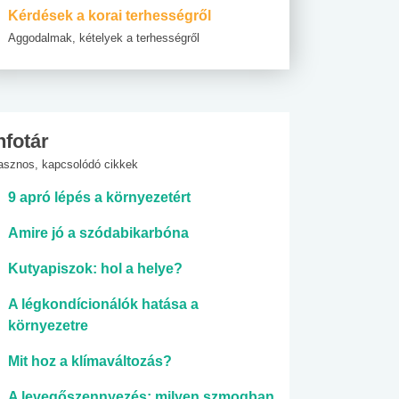
Kérdések a korai terhességről
Aggodalmak, kételyek a terhességről
nfotár
asznos, kapcsolódó cikkek
9 apró lépés a környezetért
Amire jó a szódabikarbóna
Kutyapiszok: hol a helye?
A légkondícionálók hatása a
környezetre
Mit hoz a klímaváltozás?
A levegőszennyezés: milyen szmogban