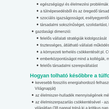
egészségügyi és élelmezési problémák 
lent az
Mekkora az ökológiai
Elsősegély
lábnyomod?
tudásteszt
a túlnépesedésből és az öregedő társad
szociális igazságosságot, esélyegyenlő
társadalmi sokszínűséget, szolidaritást,
gazdasági dimenzió:
felelős vállalati stratégiák kidolgozását
tisztességes, átlátható vállalati működést,
a környezeti terhelés csökkentését pl. 
emberközpontúságot mind a kollégák, mi
felelős társadalmi szerepvállalást
Hogyan tolható későbbre a túlf
kevesebb fosszilis energiahordozó felhasz
Világnapját)
az élelmiszer-hulladék mennyiségének mé
az élelmiszerpazarlás csökkentésével - az
világátlag (38 nappal tolná ki a kritikus nap