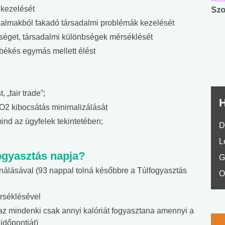
kezelését
Angol középfokú
Internet-függőség
Szo
nyelvvizsga teszt -
teszt
almakból fakadó társadalmi problémák kezelését
No.42
séget, társadalmi különbségek mérséklését
 békés egymás mellett élést
 „fair trade”;
H
CO2 kibocsátás minimalizálását
nd az ügyfelek tekintetében;
D
L
ogyasztás napja?
G
nálásával (93 nappal tolná későbbre a Túlfogyasztás
O
rséklésével
az mindenki csak annyi kalóriát fogyasztana amennyi a
 időpontját)