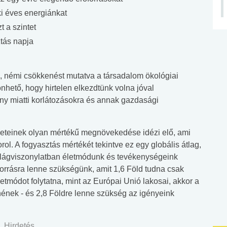
i éves energiánkat
 a szintet
ztás napja
i, némi csökkenést mutatva a társadalom ökológiai
hető, hogy hirtelen elkezdtünk volna jóval
ny miatti korlátozásokra és annak gazdasági
leteinek olyan mértékű megnövekedése idézi elő, ami
ol. A fogyasztás mértékét tekintve ez egy globális átlag,
ilágviszonylatban életmódunk és tevékenységeink
őforrásra lenne szükségünk, amit 1,6 Föld tudna csak
letmódot folytatna, mint az Európai Unió lakosai, akkor a
nének - és 2,8 Földre lenne szükség az igényeink
Hirdetés