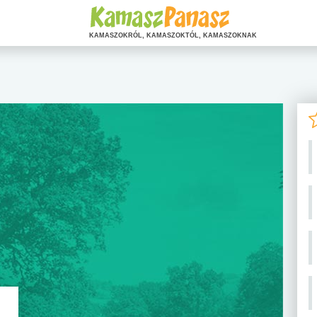
KAMASZOKRÓL, KAMASZOKTÓL, KAMASZOKNAK