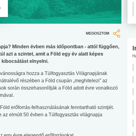
a
MEGOSZTOM
napja? Minden évben más időpontban - attól függően,
I
l azt a szintet, amit a Föld egy év alatt képes
H
ó kibocsátást elnyelni.
lvánosságra hozza a Túlfogyasztás Világnapjának
v hátralévő részében a Föld csupán „meghitelezi” az
sok során összehasonlítják a Föld adott évre vonatkozó
omával.
Föld erőforrás-felhasználásának fenntartható szintjét.
 az elmúlt 50 évben a Túlfogyasztás világnapja
z egy évre elegendő erőforrásokat