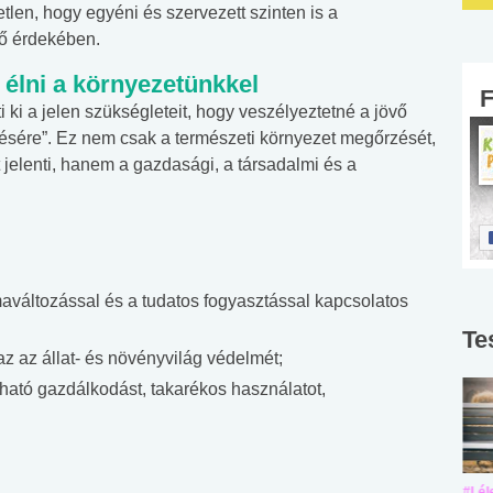
tlen, hogy egyéni és szervezett szinten is a
vő érdekében.
élni a környezetünkkel
i ki a jelen szükségleteit, hogy veszélyeztetné a jövő
tésére”. Ez nem csak a természeti környezet megőrzését,
elenti, hanem a gazdasági, a társadalmi és a
ímaváltozással és a tudatos fogyasztással kapcsolatos
Te
az az állat- és növényvilág védelmét;
tható gazdálkodást, takarékos használatot,
.
#Suli, munka
#Suli, munka
#Lél