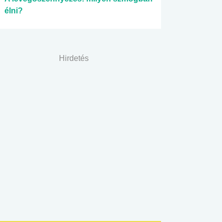
élni?
Hirdetés