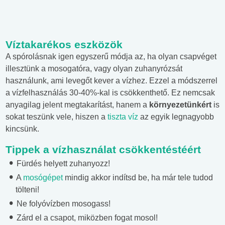
Víztakarékos eszközök
A spórolásnak igen egyszerű módja az, ha olyan csapvéget
illesztünk a mosogatóra, vagy olyan zuhanyrózsát
használunk, ami levegőt kever a vízhez. Ezzel a módszerrel
a vízfelhasználás 30-40%-kal is csökkenthető. Ez nemcsak
anyagilag jelent megtakarítást, hanem a
környezetünkért
is
sokat teszünk vele, hiszen a
tiszta víz
az egyik legnagyobb
kincsünk.
Tippek a vízhasználat csökkentéstéért
Fürdés helyett zuhanyozz!
A
mosógépet
mindig akkor indítsd be, ha már tele tudod
tölteni!
Ne folyóvízben mosogass!
Zárd el a csapot, miközben fogat mosol!