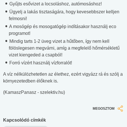
Gyűjts esővizet a locsoláshoz, autómosáshoz!
Ügyelj a lakás tisztaságára, hogy kevesebbszer kelljen
felmosni!
A mosógép és mosogatógép indításakor használj eco
programot!
Mindig tarts 1-2 üveg vizet a hűtőben, így nem kell
fölöslegesen megvárni, amíg a megfelelő hőmérsékletű
vizet kiengeded a csapból!
Forró vízért használj vízforralót!
A víz nélkülözhetetlen az élethez, ezért vigyázz rá és szólj a
környezetedben élőknek is.
(KamaszPanasz - szelektiv.hu)
MEGOSZTOM
Kapcsolódó címkék