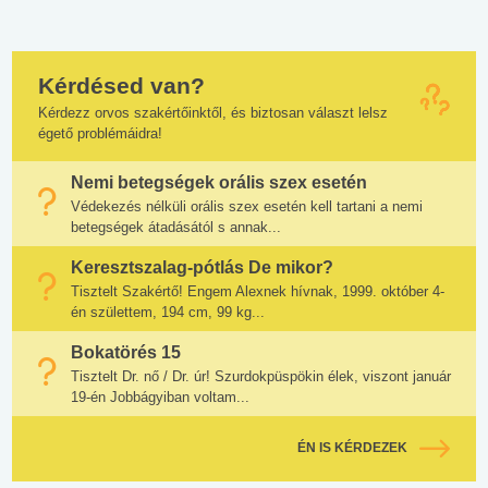
Kérdésed van?
Kérdezz orvos szakértőinktől, és biztosan választ lelsz
égető problémáidra!
Nemi betegségek orális szex esetén
Védekezés nélküli orális szex esetén kell tartani a nemi
betegségek átadásától s annak...
Keresztszalag-pótlás De mikor?
Tisztelt Szakértő! Engem Alexnek hívnak, 1999. október 4-
én születtem, 194 cm, 99 kg...
Bokatörés 15
Tisztelt Dr. nő / Dr. úr! Szurdokpüspökin élek, viszont január
19-én Jobbágyiban voltam...
ÉN IS KÉRDEZEK