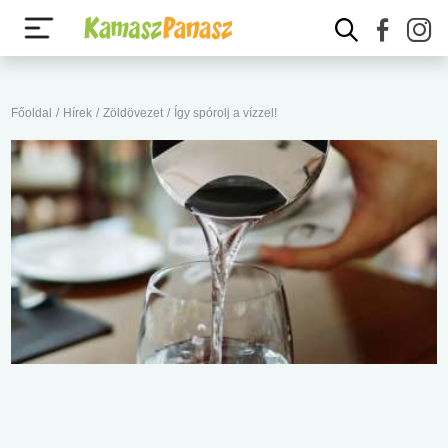
Főoldal
/
Hírek
/
Zöldövezet
/
Így spórolj a vízzel!