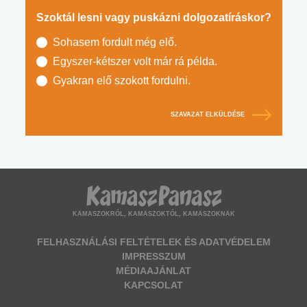
Szoktál lesni vagy puskázni dolgozatíráskor?
Sohasem fordult még elő.
Egyszer-kétszer volt már rá példa.
Gyakran elő szokott fordulni.
SZAVAZAT ELKÜLDÉSE
KAMASZOKRÓL, KAMASZOKTÓL, KAMASZOKNAK
FELHASZNÁLÁSI FELTÉTELEK ÉS ADATVÉDELEM
IMPRESSZUM
MÉDIAAJÁNLAT
KAPCSOLAT