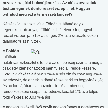
nevezik az „élet bölcsőjének” is. Az élő szervezetek
testtömegének döntő részét víz építi fel. Hogyan
óvhatod meg ezt a természeti kincset?
Kétségkívül a tiszta víz a Földön található egyik
legértékesebb anyag! Földünk felületének legnagyobb
részét víz borítja: 71%-át tenger, 2%-át a szárazföldeken
található felszíni vizek.
A
Földön
található
hatalmas vízkészlet ellenére az emberiség számára mégis
csak egy igen korlátozott mennyiség áll rendelkezésre.
Földünk vízkészletének 97%-a a sós víz és csak alig 3%-a
az édesvíz, de ennek is döntő része sarki és hegyvidéki jég
és hó formájában halmozódott fel. Az emberiség
rendelkezésére csupán az édesvízkészlet 1%-a, a teljes
földi vízkészlet 0,03 %-a áll!
A nagyon is közeli jövő egyik nagyon fontos tudományos és