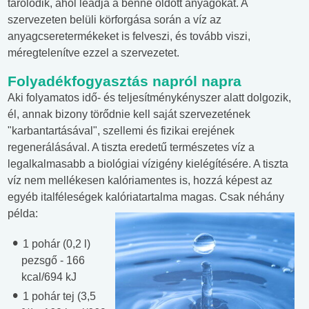
tárolódik, ahol leadja a benne oldott anyagokat. A
szervezeten belüli körforgása során a víz az
anyagcseretermékeket is felveszi, és tovább viszi,
méregtelenítve ezzel a szervezetet.
Folyadékfogyasztás napról napra
Aki folyamatos idő- és teljesítménykényszer alatt dolgozik,
él, annak bizony törődnie kell saját szervezetének
"karbantartásával", szellemi és fizikai erejének
regenerálásával. A tiszta eredetű természetes víz a
legalkalmasabb a biológiai vízigény kielégítésére. A tiszta
víz nem mellékesen kalóriamentes is, hozzá képest az
egyéb italféleségek kalóriatartalma magas. Csak néhány
példa:
1 pohár (0,2 l)
pezsgő - 166
kcal/694 kJ
1 pohár tej (3,5