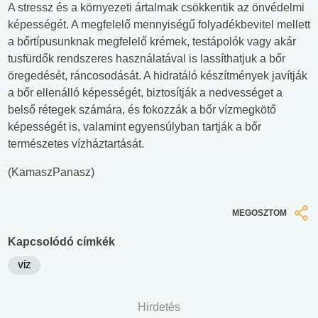
A stressz és a környezeti ártalmak csökkentik az önvédelmi
képességét. A megfelelő mennyiségű folyadékbevitel mellett
a bőrtípusunknak megfelelő krémek, testápolók vagy akár
tusfürdők rendszeres használatával is lassíthatjuk a bőr
öregedését, ráncosodását. A hidratáló készítmények javítják
a bőr ellenálló képességét, biztosítják a nedvességet a
belső rétegek számára, és fokozzák a bőr vízmegkötő
képességét is, valamint egyensúlyban tartják a bőr
természetes vízháztartását.
(KamaszPanasz)
MEGOSZTOM
Kapcsolódó címkék
VÍZ
Hirdetés