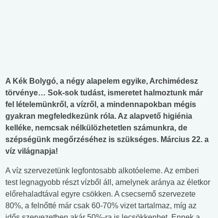
A Kék Bolygó, a négy alapelem egyike, Archimédesz
törvénye… Sok-sok tudást, ismeretet halmoztunk már
fel lételemünkről, a vízről, a mindennapokban mégis
gyakran megfeledkezünk róla. Az alapvető higiénia
kelléke, nemcsak nélkülözhetetlen számunkra, de
szépségünk megőrzéséhez is szükséges. Március 22. a
víz világnapja!
A víz szervezetünk legfontosabb alkotóeleme. Az emberi
test legnagyobb részt vízből áll, amelynek aránya az életkor
előrehaladtával egyre csökken. A csecsemő szervezete
80%, a felnőtté már csak 60-70% vizet tartalmaz, míg az
idős szervezetben akár 50%-ra is lecsökkenhet. Ennek a