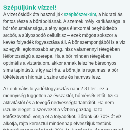
Szépüljünk vízzel!
A vizet ősidők óta használják
szépítőszerként
, a hidratálás
fontos része a bőrápolásnak. A szemek mély karikássága, a
bőr tónustalansága, a tényleges életkornál petyhüdtebb
arcbőr, a súlyosbodó cellulitisz – ezek mögött sokszor a
kevés folyadék fogyasztása áll. A bőr szempontjából is a víz
az egyik legfontosabb anyag, hisz valamennyi rétegében
létfontosságú a szerepe. Ha a bőr minden rétegében
optimális a víztartalom, akkor annak felszíne bársonyos,
sima tapintású, s így az irha, a bőralja is rugalmas: a bőr
tökéletesen hidratált, színe üde és hamvas lesz.
Az optimális folyadékfogyasztás napi 2-3 liter - ez a
mennyiség független az évszaktól, hőmérséklettől, fizikai
aktivitástól és a levegő nedvességtartalmától. Ha nem
iszunk eleget, a szervezet a vízben gazdag, laza
kötőszövetből vonja el a folyadékot. Bőrünk 60-70%-át víz
alkotja, rajta keresztül mindennap elveszítjük testünk