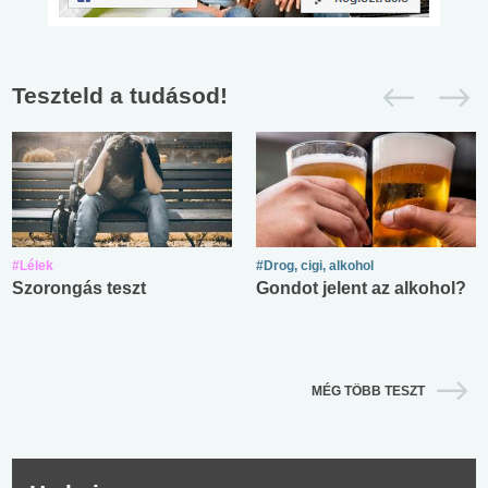
Teszteld a tudásod!
#Lélek
#Drog, cigi, alkohol
Szorongás teszt
Gondot jelent az alkohol?
MÉG TÖBB TESZT