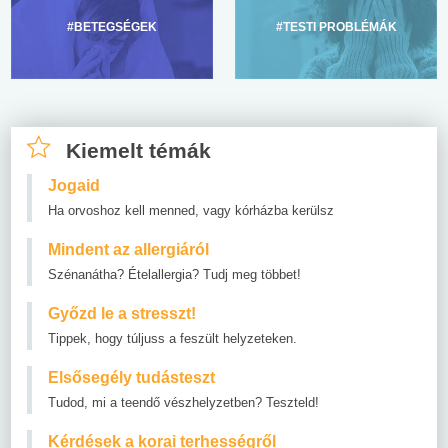
#BETEGSÉGEK
#TESTI PROBLÉMÁK
Kiemelt témák
Jogaid
Ha orvoshoz kell menned, vagy kórházba kerülsz
Mindent az allergiáról
Szénanátha? Ételallergia? Tudj meg többet!
Győzd le a stresszt!
Tippek, hogy túljuss a feszült helyzeteken.
Elsősegély tudásteszt
Tudod, mi a teendő vészhelyzetben? Teszteld!
Kérdések a korai terhességről