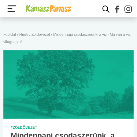
Főoldal
/
Hírek
/
Zöldövezet
/
Mindennapi csodaszerünk, a víz - Ma van a víz
világnapja!
#ZÖLDÖVEZET
Mindennapi csodaszerünk, a