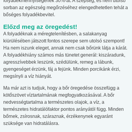
folyadékmennyiségének 30%-át. A szépség, és nem utolsó
sorban az egészség megőrzéséhez elengedhetetlen tehát a
bőséges folyadékbevitel.
Előzd meg az öregedést!
A folyadéknak a méregtelenítésben, a salakanyag
kiürülésében játszott fontos szerepe sem utolsó szempont!
Ha nem iszunk eleget, annak nem csak bőrünk látja a kárát.
A folyadékhiány számos más tünetet generál: kiszáradunk,
agresszívebbek leszünk, szédülünk, remeg a lábunk,
gyengeséget érzünk, fáj a fejünk. Minden porcikánk érzi,
megsínyli a víz hiányát.
Ma már azt is tudjuk, hogy a bőr öregedése összefügg a
kötőszövet víztartalmának megfogyatkozásával. A bőr
nedvességtartalma a természetes olajok, a víz, a
természetes hidratálófaktor pontos arányától függ. Minden
bőrnek, zsírosnak, száraznak, érzékenynek egyaránt
szüksége van hidratálásra.