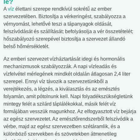
le?
A
víz
élettani szerepe rendkívül sokrétű az ember
szervezetében. Biztosítja a vérkeringést, szabályozza a
vérnyomást, lehetővé teszi a tápanyagok oldását,
felszívódását és szállítását; befolyásolja a vér összetételét;
hőszabályozó szerepével biztosítja a szervezet állandó
belső hőmérsékletét.
Az emberi szervezet vízháztartását idegi és hormonális
mechanizmusok szabályozzák. A napi vízleadás és
vízfelvétel mérlegének mindkét oldalán átlagosan 2,4 liter
szerepel. Ennyi víz távozik a szervezetünkből a
verejtékezés, a légzés, a kiválasztás és az emésztés
folyamán, amit pótolnunk kell. Napi folyadékszükségletünk
mintegy felét a szilárd táplálékokkal, másik felét víz
formájában vesszük magunkhoz. Az elfogyasztott víz bejárja
az egész szervezetet. Az emésztőrendszerből felszívódik a
vérbe, majd az egész szervezetben szétáramlik, és a
különböző szervekben és szövetekben átmenetileg