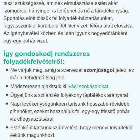
teszi szükségessé, aminek elmulasztása estén akár
izomgörcs, hányinger is felléphet és nő a fáradékonyság.
Sportolás előtt töltsük fel folyadék-háztartásunkat,
fogyasszunk el körülbelül fél liter vizet, félóra alatt elosztva.
Az igénybevétel közben és után igyunk negyedóránként
egy-egy pohár vizet.
Így gondoskodj rendszeres
folyadékfelvételről:
Ne várjuk meg, amíg a szervezet
szomjúságot
jelez, ez
már a dehidratáltság jele!
Módszeresen alakítsuk ki
ivási szokásainkat
.
Ügyeljünk a szilárd és folyékony táplálékok arányára!
Napi tevékenységünkben tartsunk hosszabb-rövidebb
pihenőket, ezeket használjuk fel egy-egy frissítő pohár
víz elfogyasztására!
Esténként tartsunk számvetést, hogy mennyi folyadékot
vettünk magunkhoz!