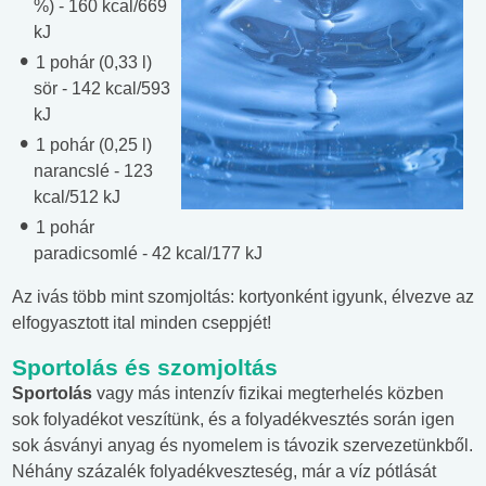
%) - 160 kcal/669
kJ
1 pohár (0,33 l)
sör - 142 kcal/593
kJ
1 pohár (0,25 l)
narancslé - 123
kcal/512 kJ
1 pohár
paradicsomlé - 42 kcal/177 kJ
Az ivás több mint szomjoltás: kortyonként igyunk, élvezve az
elfogyasztott ital minden cseppjét!
Sportolás és szomjoltás
Sportolás
vagy más intenzív fizikai megterhelés közben
sok folyadékot veszítünk, és a folyadékvesztés során igen
sok ásványi anyag és nyomelem is távozik szervezetünkből.
Néhány százalék folyadékveszteség, már a víz pótlását