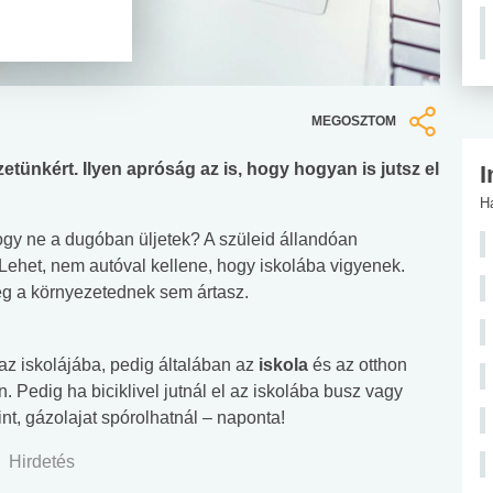
MEGOSZTOM
tünkért. Ilyen apróság az is, hogy hogyan is jutsz el
I
H
ogy ne a dugóban üljetek? A szüleid állandóan
het, nem autóval kellene, hogy iskolába vigyenek.
g a környezetednek sem ártasz.
 az iskolájába, pedig általában az
iskola
és az otthon
. Pedig ha biciklivel jutnál el az iskolába busz vagy
zint, gázolajat spórolhatnál – naponta!
Hirdetés