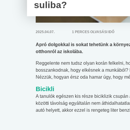
suliba?
2025.04.07.
1 PERCES OLVASÁSI IDŐ
Apró dolgokkal is sokat tehetünk a környeze
otthonról az iskolába.
Reggelente nem tudsz olyan korán felkelni, h
bosszankodnak, hogy elkésnek a munkából? Le
Nézzük, hogyan érsz oda hamar úgy, hogy mé
Bicikli
A tanulók egészen kis része biciklizik csupán
közötti távolság egyáltalán nem áthidalhatatlan
autó helyett, akkor ezzel is rengeteg liter ben