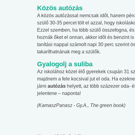
Közös autózás
A közös autózással nemcsak időt, hanem pénzt
szülő 30-35 percet tölt el azzal, hogy iskolá
Ezzel szemben, ha több szülő összefogna, és 
hoznák őket el onnan, akkor időt és benzint i
tanítási nappal számolt napi 30 perc szerint ö
takaríthatnának meg a szülők.
Gyalogolj a suliba
Az iskolához közel élő gyerekek csupán 31 s
majdnem a fele kocsival jut el oda. Ha ezekn
járni
autózás
helyett, az több százezer oda- é
jelentene – naponta!
(KamaszPanasz - Gy.A., The green book)