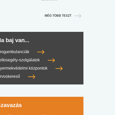
MÉG TÖBB TESZT
a baj van...
rogambulanciák
elkisegély-szolgálatok
yermekvédelmi központok
rvoskereső
Szavazás