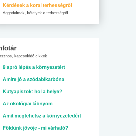
Kérdések a korai terhességről
Aggodalmak, kételyek a terhességről
nfotár
asznos, kapcsolódó cikkek
9 apró lépés a környezetért
Amire jó a szódabikarbóna
Kutyapiszok: hol a helye?
Az ökológiai lábnyom
Amit megtehetsz a környezetedért
Földünk jövője - mi várható?