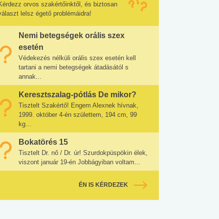
Kérdezz orvos szakértőinktől, és biztosan
választ lelsz égető problémáidra!
Nemi betegségek orális szex
esetén
Védekezés nélküli orális szex esetén kell
tartani a nemi betegségek átadásától s
annak...
Keresztszalag-pótlás De mikor?
Tisztelt Szakértő! Engem Alexnek hívnak,
1999. október 4-én születtem, 194 cm, 99
kg...
Bokatörés 15
Tisztelt Dr. nő / Dr. úr! Szurdokpüspökin élek,
viszont január 19-én Jobbágyiban voltam...
ÉN IS KÉRDEZEK