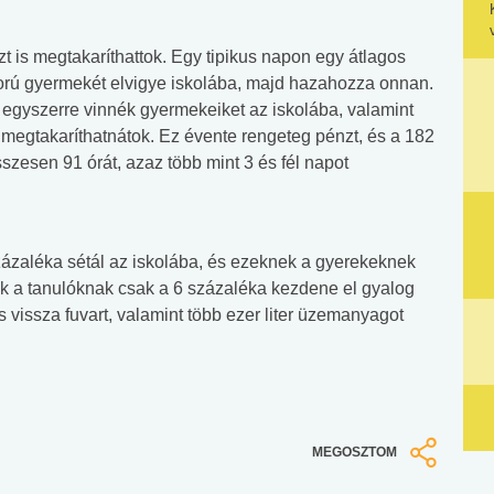
 is megtakaríthattok. Egy tipikus napon egy átlagos
skorú gyermekét elvigye iskolába, majd hazahozza onnan.
egyszerre vinnék gyermekeiket az iskolába, valamint
s megtakaríthatnátok. Ez évente rengeteg pénzt, és a 182
sszesen 91 órát, azaz több mint 3 és fél napot
zázaléka sétál az iskolába, és ezeknek a gyerekeknek
ek a tanulóknak csak a 6 százaléka kezdene el gyalog
s vissza fuvart, valamint több ezer liter üzemanyagot
MEGOSZTOM