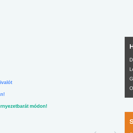
No.42
H
?
D
L
G
ivalót
O
an!
örnyezetbarát módon!