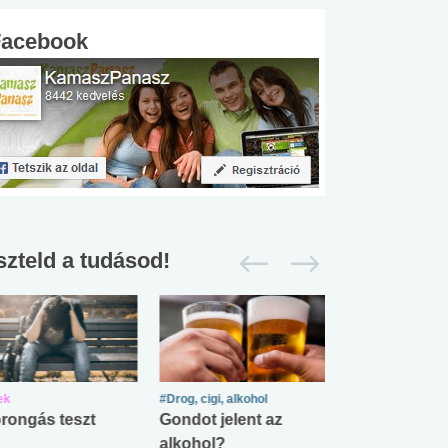
Facebook
szteld a tudásod!
ek
#Drog, cigi, alkohol
#Zöldövezet
rongás teszt
Gondot jelent az
Mekkora az ö
alkohol?
lábnyomod?