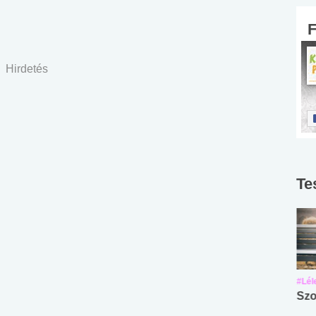
Hirdetés
Te
#Suli, munka
#Suli, munka
#Lél
Angol középfokú
Internet-függőség
Szo
nyelvvizsga teszt -
teszt