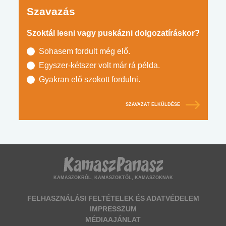
Szavazás
Szoktál lesni vagy puskázni dolgozatíráskor?
Sohasem fordult még elő.
Egyszer-kétszer volt már rá példa.
Gyakran elő szokott fordulni.
SZAVAZAT ELKÜLDÉSE
KAMASZOKRÓL, KAMASZOKTÓL, KAMASZOKNAK
FELHASZNÁLÁSI FELTÉTELEK ÉS ADATVÉDELEM
IMPRESSZUM
MÉDIAAJÁNLAT