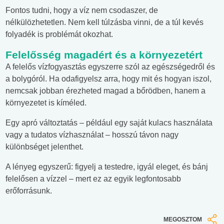
Fontos tudni, hogy a víz nem csodaszer, de
nélkülözhetetlen. Nem kell túlzásba vinni, de a túl kevés
folyadék is problémát okozhat.
Felelősség magadért és a környezetért
A felelős vízfogyasztás egyszerre szól az egészségedről és
a bolygóról. Ha odafigyelsz arra, hogy mit és hogyan iszol,
nemcsak jobban érezheted magad a bőrödben, hanem a
környezetet is kíméled.
Egy apró változtatás – például egy saját kulacs használata
vagy a tudatos vízhasználat – hosszú távon nagy
különbséget jelenthet.
A lényeg egyszerű: figyelj a testedre, igyál eleget, és bánj
felelősen a vízzel – mert ez az egyik legfontosabb
erőforrásunk.
MEGOSZTOM