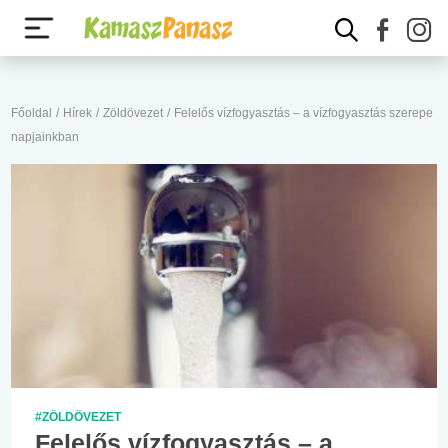
Főoldal
/
Hírek
/
Zöldövezet
/
Felelős vízfogyasztás – a vízfogyasztás szerepe
napjainkban
#ZÖLDÖVEZET
Felelős vízfogyasztás – a