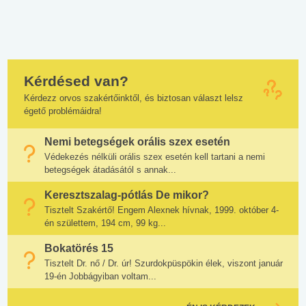
Kérdésed van?
Kérdezz orvos szakértőinktől, és biztosan választ lelsz
égető problémáidra!
Nemi betegségek orális szex esetén
Védekezés nélküli orális szex esetén kell tartani a nemi
betegségek átadásától s annak...
Keresztszalag-pótlás De mikor?
Tisztelt Szakértő! Engem Alexnek hívnak, 1999. október 4-
én születtem, 194 cm, 99 kg...
Bokatörés 15
Tisztelt Dr. nő / Dr. úr! Szurdokpüspökin élek, viszont január
19-én Jobbágyiban voltam...