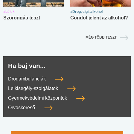
#Lélek
#Drog, cigi, alkohol
Szorongás teszt
Gondot jelent az alkohol?
MÉG TÖBB TESZT
Ha baj van...
Drogambulanciák
Lelkisegély-szolgálatok
Gyermekvédelmi központok
Orvoskereső