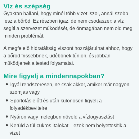
Víz és szépség
Gyakran hallani, hogy minél több vizet iszol, annál szebb
lesz a bőröd. Ez részben igaz, de nem csodaszer: a víz
segíti a szervezet működését, de önmagában nem old meg
minden problémát.
A megfelelő hidratáltság viszont hozzájárulhat ahhoz, hogy
a bőröd frissebbnek, üdébbnek tűnjön, és jobban
működjenek a tested folyamatai.
Mire figyelj a mindennapokban?
Igyál rendszeresen, ne csak akkor, amikor már nagyon
szomjas vagy
Sportolás előtt és után különösen figyelj a
folyadékbevitelre
Nyáron vagy melegben növeld a vízfogyasztást
Kerüld a túl cukros italokat – ezek nem helyettesítik a
vizet