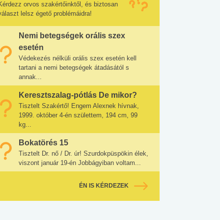
Kérdezz orvos szakértőinktől, és biztosan
választ lelsz égető problémáidra!
Nemi betegségek orális szex
esetén
Védekezés nélküli orális szex esetén kell
tartani a nemi betegségek átadásától s
annak...
Keresztszalag-pótlás De mikor?
Tisztelt Szakértő! Engem Alexnek hívnak,
1999. október 4-én születtem, 194 cm, 99
kg...
Bokatörés 15
Tisztelt Dr. nő / Dr. úr! Szurdokpüspökin élek,
viszont január 19-én Jobbágyiban voltam...
ÉN IS KÉRDEZEK