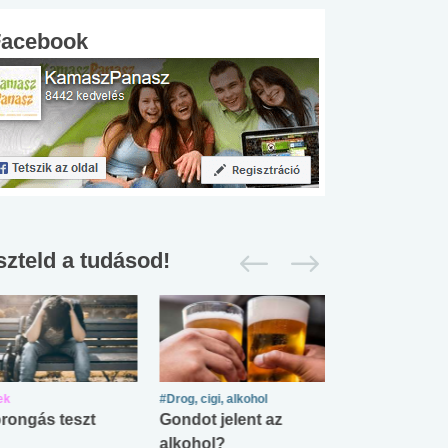
Facebook
szteld a tudásod!
ek
#Drog, cigi, alkohol
#Zöldövezet
rongás teszt
Gondot jelent az
Mekkora az ö
alkohol?
lábnyomod?