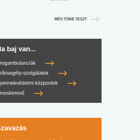
MÉG TÖBB TESZT
a baj van...
rogambulanciák
elkisegély-szolgálatok
yermekvédelmi központok
rvoskereső
Szavazás