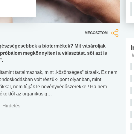
MEGOSZTOM
egészségesebbek a biotermékek? Mit vásároljak
I
róbálom megkönnyíteni a választást, sőt azt is
H
”.
itamint tartalmaznak, mint „közönséges” társaik. Ez nem
ondoskodásban volt részük- pont olyanban, mint
ákkal, nem fújják le növényvédőszerekkel! Ha nem
rmékektől az organikusig…
Hirdetés