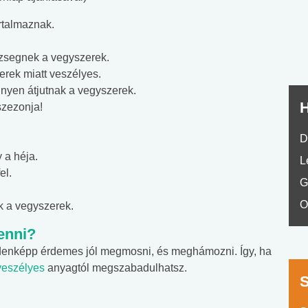
No.42
rtalmaznak.
zsegnek a vegyszerek.
rek miatt veszélyes.
nyen átjutnak a vegyszerek.
H
szezonja!
D
 a héja.
L
el.
G
O
k a vegyszerek.
enni?
denképp érdemes jól megmosni, és meghámozni. Így, ha
veszélyes
anyagtól megszabadulhatsz.