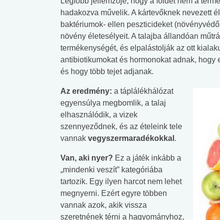
Legfőbb jellemzője, hogy a földet nem a term
hadakozva művelik. A kártevőknek nevezett é
baktériumok- ellen peszticideket (növényvédős
növény életesélyeit. A talajba állandóan műtr
termékenységét, és elpalástolják az ott kialak
antibiotikumokat és hormonokat adnak, hogy
és hogy több tejet adjanak.
Az eredmény:
a táplálékhálózat
egyensúlya megbomlik, a talaj
elhasználódik, a vizek
szennyeződnek, és az ételeink tele
vannak
vegyszermaradékokkal
.
Van, aki nyer?
Ez a játék inkább a
„mindenki veszít” kategóriába
tartozik. Egy ilyen harcot nem lehet
megnyerni. Ezért egyre többen
vannak azok, akik vissza
szeretnének térni a hagyományhoz,