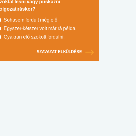
zoktál lesni vagy puskázni
olgozatíráskor?
Sohasem fordult még elő.
Egyszer-kétszer volt már rá példa.
Gyakran elő szokott fordulni.
SZAVAZAT ELKÜLDÉSE