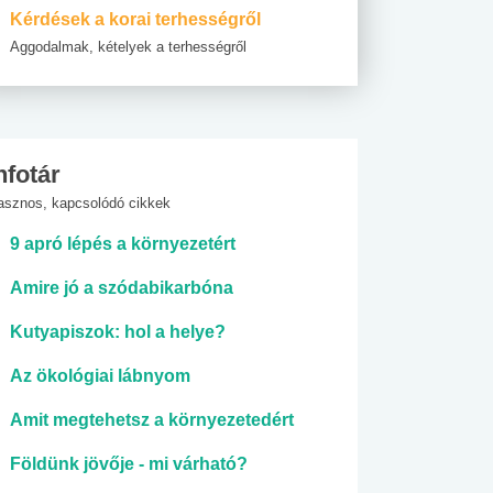
Kérdések a korai terhességről
Aggodalmak, kételyek a terhességről
nfotár
asznos, kapcsolódó cikkek
9 apró lépés a környezetért
Amire jó a szódabikarbóna
Kutyapiszok: hol a helye?
Az ökológiai lábnyom
Amit megtehetsz a környezetedért
Földünk jövője - mi várható?