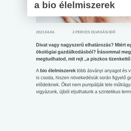
a bio élelmiszerek
2023.04.04.
2 PERCES OLVASÁSI IDŐ
Divat vagy nagyszerű elhatározás? Miért 
ökológiai gazdálkodásból? Írásommal megp
megtudhatod, mit rejt „a piszkos tizenkettő
A
bio élelmiszerek
több ásványi anyagot és v
is csoda, hiszen növekedésük során figyelő g
elődeiknek. Őket nem pumpálják tele műtrágy
vigyázunk, újból eljuthatunk a szintetikus te