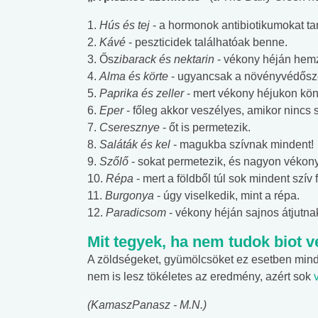
1.
Hús és tej
- a hormonok antibiotikumokat ta
2.
Kávé
- peszticidek találhatóak benne.
3. Ősz
ibarack és nektarin
- vékony héján hem
4.
Alma és körte
- ugyancsak a növényvédősze
5.
Paprika és zeller
- mert vékony héjukon kön
6.
Eper
- főleg akkor veszélyes, amikor nincs 
7.
Cseresznye
- őt is permetezik.
8.
Saláták és kel
- magukba szívnak mindent!
9.
Szőlő
- sokat permetezik, és nagyon vékony
10.
Répa
- mert a földből túl sok mindent szív f
11.
Burgonya
- úgy viselkedik, mint a répa.
12.
Paradicsom
- vékony héján sajnos átjutna
Mit tegyek, ha nem tudok biot v
A zöldségeket, gyümölcsöket ez esetben min
nem is lesz tökéletes az eredmény, azért sok
(KamaszPanasz - M.N.)