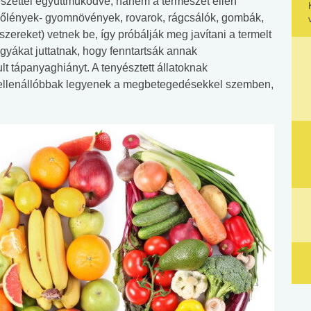
észettel együttműködve, hanem a természet ellen
lőlények- gyomnövények, rovarok, rágcsálók, gombák,
zereket) vetnek be, így próbálják meg javítani a termelt
ágyákat juttatnak, hogy fenntartsák annak
ult tápanyaghiányt. A tenyésztett állatoknak
 ellenállóbbak legyenek a megbetegedésekkel szemben,