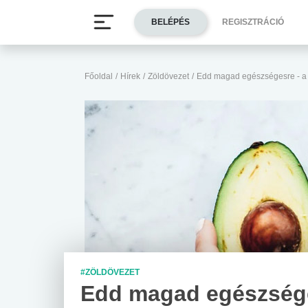
BELÉPÉS
REGISZTRÁCIÓ
Főoldal
/
Hírek
/
Zöldövezet
/
Edd magad egészségesre - a 
#ZÖLDÖVEZET
Edd magad egészsége