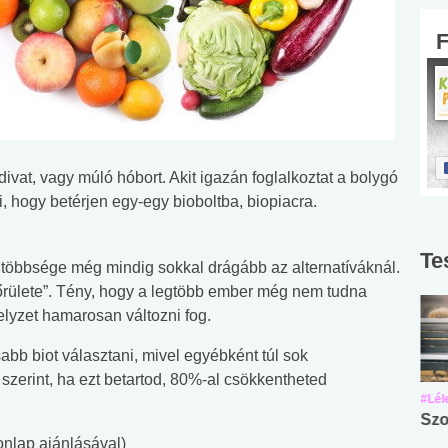
vat, vagy múló hóbort. Akit igazán foglalkoztat a bolygó
i, hogy betérjen egy-egy bioboltba, biopiacra.
Te
 többsége még mindig sokkal drágább az alternatíváknál.
„őrülete”. Tény, hogy a legtöbb ember még nem tudna
lyzet hamarosan változni fog.
abb biot választani, mivel egyébként túl sok
szerint, ha ezt betartod, 80%-al csökkentheted
#Suli, munka
#Suli, munka
#Lél
Angol középfokú
Internet-függőség
Szo
nlap ajánlásával)
nyelvvizsga teszt -
teszt