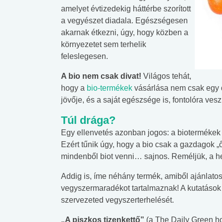
amelyet évtizedekig háttérbe szorított
a vegyészet diadala. Egészségesen
akarnak étkezni, úgy, hogy közben a
környezetet sem terhelik
feleslegesen.
A bio nem csak divat!
Világos tehát,
hogy a
bio-termékek
vásárlása nem csak egy di
jövője, és a saját egészsége is, fontolóra vesz
Túl drága?
Egy ellenvetés azonban jogos: a biotermékek
Ezért tűnik úgy, hogy a bio csak a gazdagok 
mindenből biot venni… sajnos. Reméljük, a he
Addig is, íme néhány termék, amiből ajánlatos
vegyszermaradékot tartalmaznak! A kutatások 
 alkohol
#Zöldövezet
#Betegségek
szervezeted vegyszerterhelését.
lent az
Mekkora az ökológiai
Elsősegély
„A piszkos tizenkettő”
(a The Daily Green ho
lábnyomod?
tudásteszt