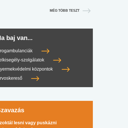
MÉG TÖBB TESZT
a baj van...
rogambulanciák
elkisegély-szolgálatok
yermekvédelmi központok
rvoskereső
Szavazás
zoktál lesni vagy puskázni