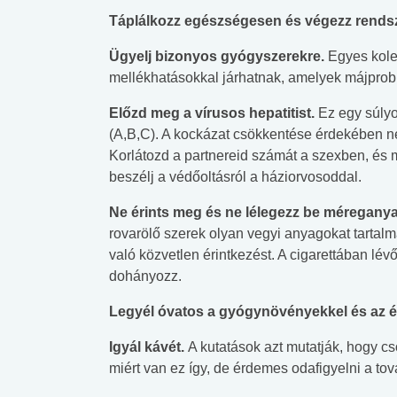
Táplálkozz egészségesen és végezz rends
Ügyelj bizonyos gyógyszerekre.
Egyes kole
mellékhatásokkal járhatnak, amelyek májpro
Előzd meg a vírusos hepatitist.
Ez egy súlyo
(A,B,C). A kockázat csökkentése érdekében n
Korlátozd a partnereid számát a szexben, és m
beszélj a védőoltásról a háziorvosoddal.
Ne érints meg és ne lélegezz be méregany
rovarölő szerek olyan vegyi anyagokat tartalm
való közvetlen érintkezést. A cigarettában lév
dohányozz.
Legyél óvatos a gyógynövényekkel és az ét
Igyál kávét.
A kutatások azt mutatják, hogy c
miért van ez így, de érdemes odafigyelni a tov