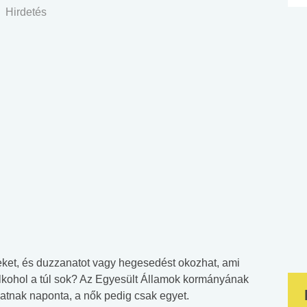
Hirdetés
teket, és duzzanatot vagy hegesedést okozhat, ami
i alkohol a túl sok? Az Egyesült Államok kormányának
t ihatnak naponta, a nők pedig csak egyet.