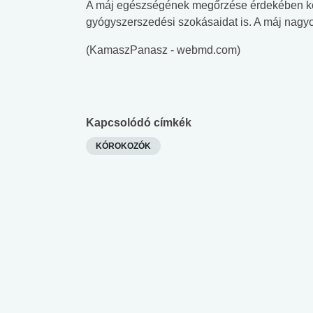
A máj egészségének megőrzése érdekében kö
gyógyszerszedési szokásaidat is. A máj nagyo
(KamaszPanasz - webmd.com)
Kapcsolódó címkék
KÓROKOZÓK
 alkohol
#Zöldövezet
#Betegségek
lent az
Mekkora az ökológiai
Elsősegély
lábnyomod?
tudásteszt