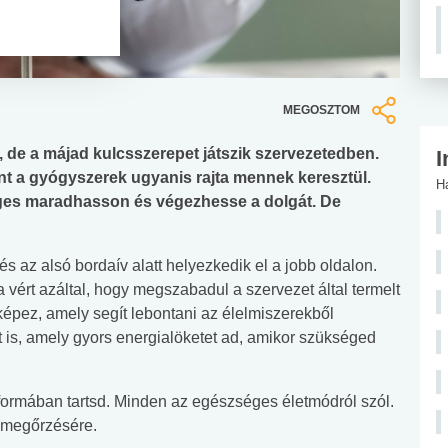
MEGOSZTOM
de a májad kulcsszerepet játszik szervezetedben.
I
int a gyógyszerek ugyanis rajta mennek keresztül.
H
éges maradhasson és végezhesse a dolgát. De
és az alsó bordaív alatt helyezkedik el a jobb oldalon.
 vért azáltal, hogy megszabadul a szervezet által termelt
épez, amely segít lebontani az élelmiszerekből
ot is, amely gyors energialöketet ad, amikor szükséged
formában tartsd. Minden az egészséges életmódról szól.
megőrzésére.