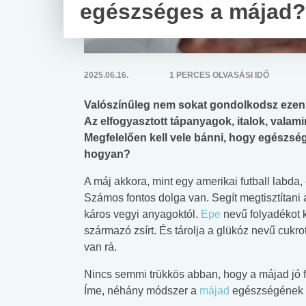
egészséges a májad?
2025.06.16.
1 PERCES OLVASÁSI IDŐ
Valószínűleg nem sokat gondolkodsz ezen, 
Az elfogyasztott tápanyagok, italok, valam
Megfelelően kell vele bánni, hogy egészs
hogyan?
A máj akkora, mint egy amerikai futball labda, 
Számos fontos dolga van. Segít megtisztítani a
káros vegyi anyagoktól.
Epe
nevű folyadékot k
származó zsírt. És tárolja a glükóz nevű cukr
van rá.
Nincs semmi trükkös abban, hogy a májad jó 
Íme, néhány módszer a
májad
egészségének 