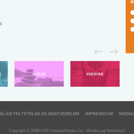
d
k
K
#LÉLEK
#VÁGYAK
ÁLÁSI FELTÉTELEK ÉS ADATVÉDELEM
IMPRESSZUM
MÉDIA
Copyright © 2008-2026 KamaszPanasz.hu - Minden jog fenntartva!