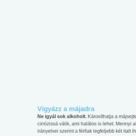
Vigyázz a májadra
Ne igyál sok alkoholt.
Károsíthatja a májsej
cirrózissá válik, ami halálos is lehet. Menny
irányelvei szerint a férfiak legfeljebb két ital