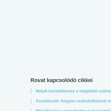
Rovat kapcsolódó cikkei
Melyik kontaktlencse a megfelelő szám
Szemölcsök: hogyan szabadulhatunk m
Mit kell tudni a grapefruitmag kivonatról