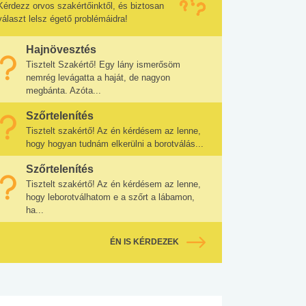
Kérdezz orvos szakértőinktől, és biztosan
választ lelsz égető problémáidra!
Hajnövesztés
Tisztelt Szakértő! Egy lány ismerősöm
nemrég levágatta a haját, de nagyon
megbánta. Azóta...
Szőrtelenítés
Tisztelt szakértő! Az én kérdésem az lenne,
hogy hogyan tudnám elkerülni a borotválás...
Szőrtelenítés
Tisztelt szakértő! Az én kérdésem az lenne,
hogy leborotválhatom e a szőrt a lábamon,
ha...
ÉN IS KÉRDEZEK