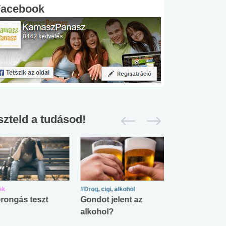
Facebook
szteld a tudásod!
ek
#Drog, cigi, alkohol
#Zöldövezet
rongás teszt
Gondot jelent az
Mekkora az ö
alkohol?
lábnyomod?