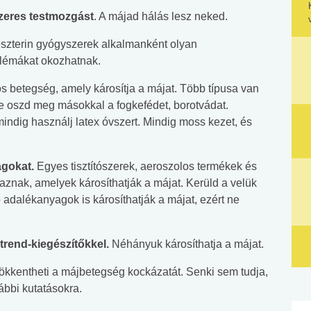
zeres testmozgást
. A májad hálás lesz neked.
szterin gyógyszerek alkalmanként olyan
blémákat okozhatnak.
s betegség, amely károsítja a májat. Több típusa van
e oszd meg másokkal a fogkefédet, borotvádat.
indig használj latex óvszert. Mindig moss kezet, és
agokat.
Egyes tisztítószerek, aeroszolos termékek és
aznak, amelyek károsíthatják a májat. Kerüld a velük
ő adalékanyagok is károsíthatják a májat, ezért ne
rend-kiegészítőkkel.
Néhányuk károsíthatja a májat.
sökkentheti a májbetegség kockázatát. Senki sem tudja,
ábbi kutatásokra.