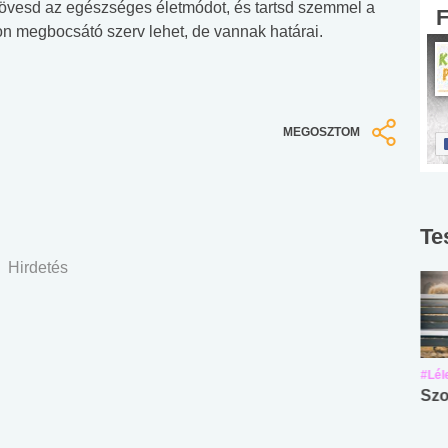
vesd az egészséges életmódot, és tartsd szemmel a
n megbocsátó szerv lehet, de vannak határai.
MEGOSZTOM
Te
Hirdetés
#Suli, munka
#Suli, munka
#Lél
Angol középfokú
Internet-függőség
Szo
nyelvvizsga teszt -
teszt
No.42