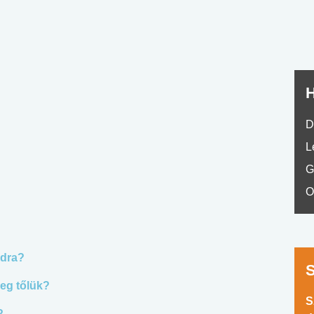
H
D
L
G
O
odra?
eg tőlük?
S
?