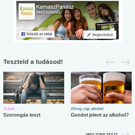
Teszteld a tudásod!
#Lélek
#Drog, cigi, alkohol
Szorongás teszt
Gondot jelent az alkohol?
MÉG TÖBB TESZT