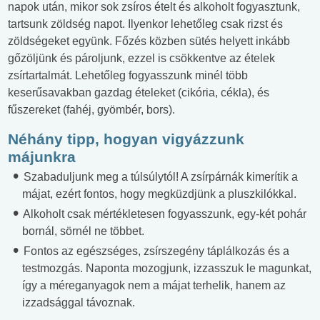
napok után, mikor sok zsíros ételt és alkoholt fogyasztunk,
tartsunk zöldség napot. Ilyenkor lehetőleg csak rizst és
zöldségeket együnk. Főzés közben sütés helyett inkább
gőzöljünk és pároljunk, ezzel is csökkentve az ételek
zsírtartalmát. Lehetőleg fogyasszunk minél több
keserűsavakban gazdag ételeket (cikória, cékla), és
fűszereket (fahéj, gyömbér, bors).
Néhány tipp, hogyan vigyázzunk
májunkra
Szabaduljunk meg a túlsúlytól! A zsírpárnák kimerítik a
májat, ezért fontos, hogy megküzdjünk a pluszkilókkal.
Alkoholt csak mértékletesen fogyasszunk, egy-két pohár
bornál, sörnél ne többet.
Fontos az egészséges, zsírszegény táplálkozás és a
testmozgás. Naponta mozogjunk, izzasszuk le magunkat,
így a méreganyagok nem a májat terhelik, hanem az
izzadsággal távoznak.