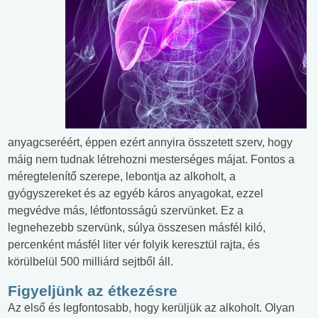
anyagcseréért, éppen ezért annyira összetett szerv, hogy
máig nem tudnak létrehozni mesterséges májat. Fontos a
méregtelenítő szerepe, lebontja az alkoholt, a
gyógyszereket és az egyéb káros anyagokat, ezzel
megvédve más, létfontosságú szervünket. Ez a
legnehezebb szervünk, súlya összesen másfél kiló,
percenként másfél liter vér folyik keresztül rajta, és
körülbelül 500 milliárd sejtből áll.
Figyeljünk az étkezésre
Az első és legfontosabb, hogy kerüljük az alkoholt. Olyan