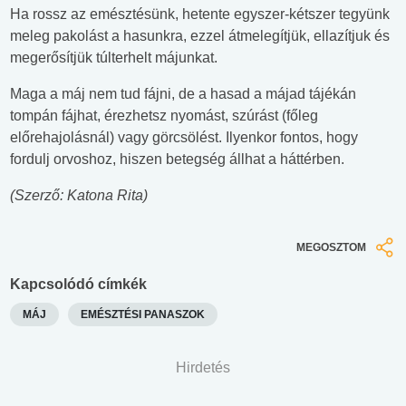
Ha rossz az emésztésünk, hetente egyszer-kétszer tegyünk
meleg pakolást a hasunkra, ezzel átmelegítjük, ellazítjuk és
megerősítjük túlterhelt májunkat.
Maga a máj nem tud fájni, de a hasad a májad tájékán
tompán fájhat, érezhetsz nyomást, szúrást (főleg
előrehajolásnál) vagy görcsölést. Ilyenkor fontos, hogy
fordulj orvoshoz, hiszen betegség állhat a háttérben.
(Szerző: Katona Rita)
MEGOSZTOM
Kapcsolódó címkék
MÁJ
EMÉSZTÉSI PANASZOK
Hirdetés