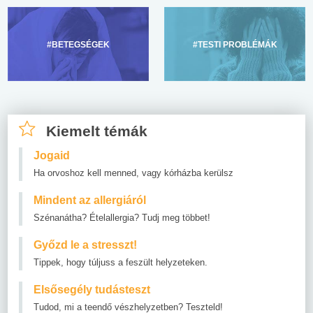
#BETEGSÉGEK
#TESTI PROBLÉMÁK
Kiemelt témák
Jogaid
Ha orvoshoz kell menned, vagy kórházba kerülsz
Mindent az allergiáról
Szénanátha? Ételallergia? Tudj meg többet!
Győzd le a stresszt!
Tippek, hogy túljuss a feszült helyzeteken.
Elsősegély tudásteszt
Tudod, mi a teendő vészhelyzetben? Teszteld!