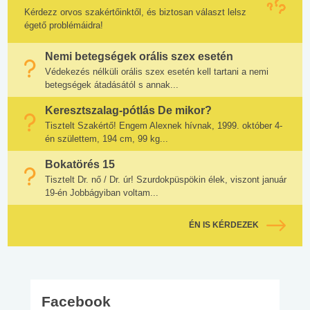
Kérdezz orvos szakértőinktől, és biztosan választ lelsz
égető problémáidra!
Nemi betegségek orális szex esetén
Védekezés nélküli orális szex esetén kell tartani a nemi
betegségek átadásától s annak...
Keresztszalag-pótlás De mikor?
Tisztelt Szakértő! Engem Alexnek hívnak, 1999. október 4-
én születtem, 194 cm, 99 kg...
Bokatörés 15
Tisztelt Dr. nő / Dr. úr! Szurdokpüspökin élek, viszont január
19-én Jobbágyiban voltam...
ÉN IS KÉRDEZEK
Facebook