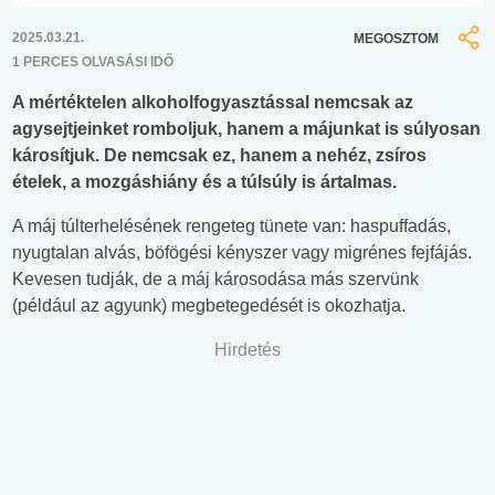
2025.03.21.
MEGOSZTOM
1 PERCES OLVASÁSI IDŐ
A mértéktelen alkoholfogyasztással nemcsak az
agysejtjeinket romboljuk, hanem a májunkat is súlyosan
károsítjuk. De nemcsak ez, hanem a nehéz, zsíros
ételek, a mozgáshiány és a túlsúly is ártalmas.
A máj túlterhelésének rengeteg tünete van: haspuffadás,
nyugtalan alvás, böfögési kényszer vagy migrénes fejfájás.
Kevesen tudják, de a máj károsodása más szervünk
(például az agyunk) megbetegedését is okozhatja.
Hirdetés