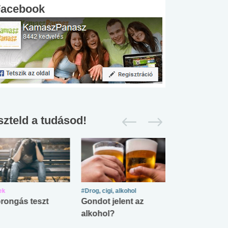
Facebook
szteld a tudásod!
ek
#Drog, cigi, alkohol
#Zöldövezet
rongás teszt
Gondot jelent az
Mekkora az ö
alkohol?
lábnyomod?