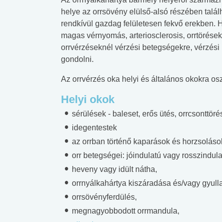
helye az orrsövény elülső-alsó részében találha
rendkívül gazdag felületesen fekvő erekben. H
magas vérnyomás, arteriosclerosis, orrtörések,
orrvérzéseknél vérzési betegségekre, vérzési 
gondolni.
Az orrvérzés oka helyi és általános okokra osz
Helyi okok
sérülések - baleset, erős ütés, orrcsonttör
idegentestek
az orrban történő kaparások és horzsolások
orr betegségei: jóindulatú vagy rosszindulatú
heveny vagy idült nátha,
orrnyálkahártya kiszáradása és/vagy gyul
orrsövényferdülés,
megnagyobbodott orrmandula,