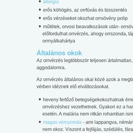
allergia
erős köhögés, az orrfúvás és tüsszentés
erős vérzéseket okozhat orrsövény polip
műtétek, orvosi beavatkozások után- orrsövé
előfordulhat orrvérzés, ahogy orrszonda, t
orrnyálkahártya
Általános okok
Az orrvérzés legtöbbször teljesen ártalmatla
aggodalomra.
Az orrvérzés általános okai közé azok a meg
vérben idéznek elő elváltozásokat.
heveny fertőző betegségekokozhatnak érren
orrvérzéshez vezethetnek. Gyakori ez a hastí
 alkohol
#Zöldövezet
#Betegségek
esetén. A malária nem ritkán rohamban ismé
lent az
Mekkora az ökológiai
Elsősegély
magas vérnyomás
- ami lappangva, némán,
lábnyomod?
tudásteszt
nem okoz. Viszont a fejfájás, szédülés, fár