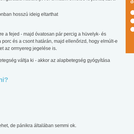
d
onban hosszú ideig eltarthat
re a fejed - majd óvatosan pár percig a hüvelyk- és
a porc és a csont határán, majd ellenőrizd, hogy elmúlt-e
t az orrnyereg jegelése is.
tegség váltja ki - akkor az alapbetegség gyógyítása
ni?
ehet, de pánikra általában semmi ok.