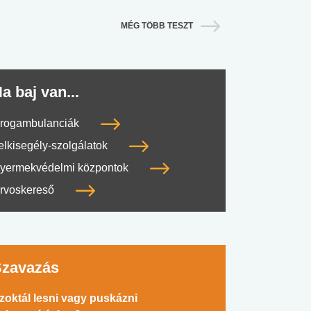
MÉG TÖBB TESZT
a baj van...
rogambulanciák
elkisegély-szolgálatok
yermekvédelmi központok
rvoskereső
Szavazás
zoktál lesni vagy puskázni