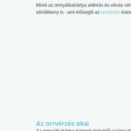
Mivel az orrnyálkahártya artériás és vénás vé
sérülékeny is - ami elősegíti az
orrvérzés
kiala
Az orrvérzés okai
Az orrnyálkahártya bármely helyéről származ