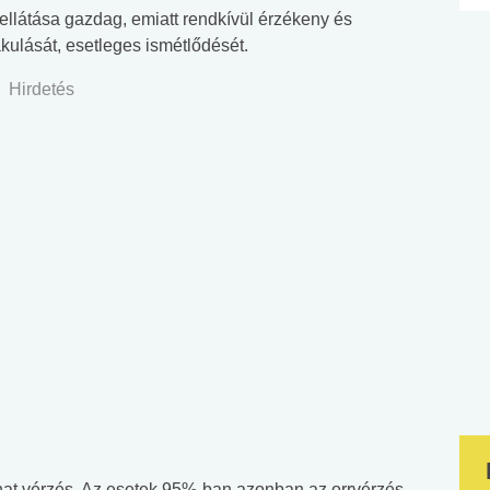
rellátása gazdag, emiatt rendkívül érzékeny és
kulását, esetleges ismétlődését.
Hirdetés
hat vérzés. Az esetek 95%-ban azonban az orrvérzés