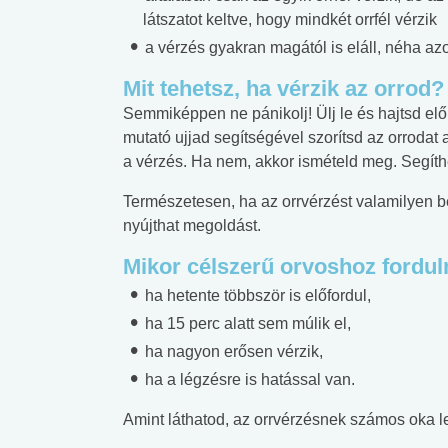
látszatot keltve, hogy mindkét orrfél vérzik
a vérzés gyakran magától is eláll, néha az
Mit tehetsz, ha vérzik az orrod?
Semmiképpen ne pánikolj! Ülj le és hajtsd elő
mutató ujjad segítségével szorítsd az orrodat 
a vérzés. Ha nem, akkor ismételd meg. Segíthe
Természetesen, ha az orrvérzést valamilyen be
nyújthat megoldást.
Mikor célszerű orvoshoz fordul
ha hetente többször is előfordul,
ha 15 perc alatt sem múlik el,
ha nagyon erősen vérzik,
ha a légzésre is hatással van.
Amint láthatod, az orrvérzésnek számos oka l