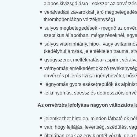
alapos kivizsgálásra - sokszor az orrvérzé
véralvadási zavarokkal járó megbetegedése
thrombopeniában vérzékenység)
súlyos megbetegedések - megnő az orrvérz
szeptikus állapotban; mérgezéseknél, egye
súlyos vitaminhiány, hipo-, vagy avitaminóz
(kedélyhullámzás, jelentéktelen trauma, stre
gyógyszerek mellékhatása- aspirin, véralv
vérnyomás emelkedést okozó tevékenysége
orrvérzés pl. erős fizikai igénybevétel, bő
légnyomás gyors esése(repülők és alpinist
lelki nyomás, stressz és depresszióis orrv
Az orrvérzés lefolyása nagyon változatos l
jelentkezhet hirtelen, minden látható ok né
van, hogy fejfájás, levertség, szédülés, va
általában csak az egyik orrfél vérzik, de az o