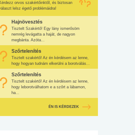
Kérdezz orvos szakértőinktől, és biztosan
választ lelsz égető problémáidra!
Hajnövesztés
Tisztelt Szakértő! Egy lány ismerősöm
nemrég levágatta a haját, de nagyon
megbánta. Azóta...
Szőrtelenítés
Tisztelt szakértő! Az én kérdésem az lenne,
hogy hogyan tudnám elkerülni a borotválás...
Szőrtelenítés
Tisztelt szakértő! Az én kérdésem az lenne,
hogy leborotválhatom e a szőrt a lábamon,
ha...
ÉN IS KÉRDEZEK