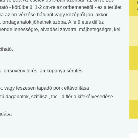
tó - körülbelül 1-2 cm-re az orrbemenettől - ez a terület
a az orr vérzése hátulról vagy középről jön, akkor
 orrdaganatok jöhetnek szóba. A felületes diffúz
rendellenességre, alvadási zavarra, májbetegségre, kell
tható.
és, orrsövény törés; arckoponya sérülés
, vagy feszesen tapadó pörk eltávolítása
 daganatok, szifilisz-, tbc-, diftéria kifekélyesedése
ladása