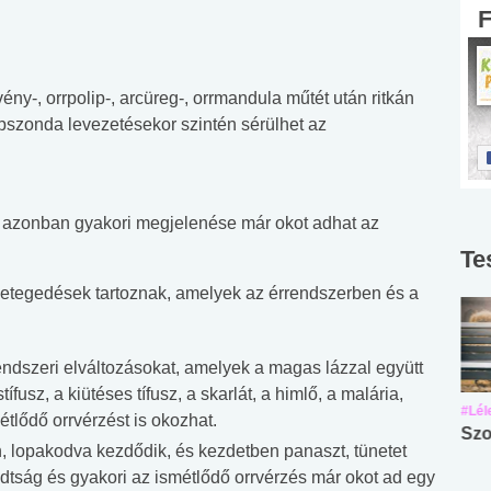
ny-, orrpolip-, arcüreg-, orrmandula műtét után ritkán
ápszonda levezetésekor szintén sérülhet az
n, azonban gyakori megjelenése már okot adhat az
Te
betegedések tartoznak, amelyek az érrendszerben és a
dszeri elváltozásokat, amelyek a magas lázzal együtt
fusz, a kiütéses tífusz, a skarlát, a himlő, a malária,
#Suli, munka
#Suli, munka
#Lél
tlődő orrvérzést is okozhat.
Angol középfokú
Internet-függőség
Szo
 lopakodva kezdődik, és kezdetben panaszt, tünetet
nyelvvizsga teszt -
teszt
adtság és gyakori az ismétlődő orrvérzés már okot ad egy
No.42