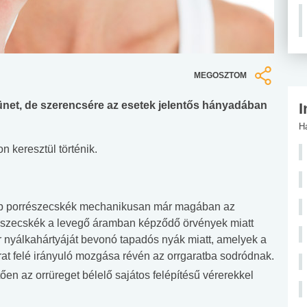
MEGOSZTOM
tünet, de szerencsére az esetek jelentős hányadában
I
H
n keresztül történik.
obb porrészecskék mechanikusan már magában az
észecskék a levegő áramban képződő örvények miatt
rr nyálkahártyáját bevonó tapadós nyák miatt, amelyek a
rat felé irányuló mozgása révén az orrgaratba sodródnak.
en az orrüreget bélelő sajátos felépítésű vérerekkel