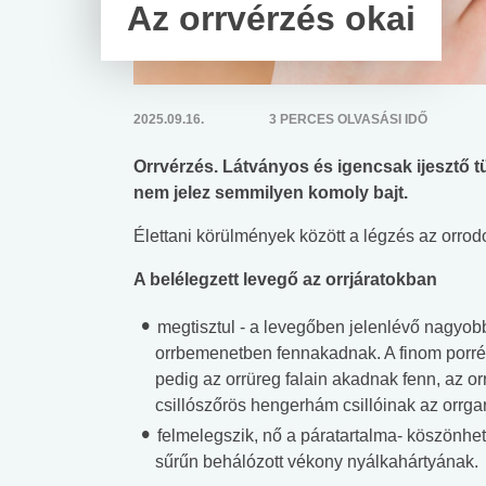
Az orrvérzés okai
2025.09.16.
3 PERCES OLVASÁSI IDŐ
Orrvérzés. Látványos és igencsak ijesztő 
nem jelez semmilyen komoly bajt.
Élettani körülmények között a légzés az orrodo
A belélegzett levegő az orrjáratokban
megtisztul - a levegőben jelenlévő nagy
orrbemenetben fennakadnak. A finom porr
pedig az orrüreg falain akadnak fenn, az o
csillószőrös hengerhám csillóinak az orrga
felmelegszik, nő a páratartalma- köszönhető
sűrűn behálózott vékony nyálkahártyának.