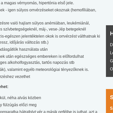
s a magas vérnyomás, hipertónia első jele.
k - igen súlyos orrvérzéseket okoznak (hemofíliában,
ésre való hajlam súlyos anémiában, leukémiánál,
s szívbetegségeknél, máj-, vese-,lép betegeknél
H
is-egészen jelentéktelen okok is orrvérzést válthatnak ki
ssz, időjárás változás stb.)
D
adásgátlók használata után
L
k után egészséges embereken is előfordulhat
G
séges alkoholfogyasztás, tartós napozás stb
O
ák), valamint egyéb meteorológiai tényezőknek is.
érzéshez vezethet
ehet:
lkül, néha alvás közben
gy fülzúgás előzi meg
S
rrgaratba hátrafolyt vér a másik orrfélbe is juthat, azt a