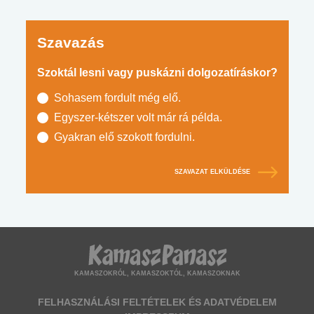
Szavazás
Szoktál lesni vagy puskázni dolgozatíráskor?
Sohasem fordult még elő.
Egyszer-kétszer volt már rá példa.
Gyakran elő szokott fordulni.
SZAVAZAT ELKÜLDÉSE
KAMASZOKRÓL, KAMASZOKTÓL, KAMASZOKNAK
FELHASZNÁLÁSI FELTÉTELEK ÉS ADATVÉDELEM