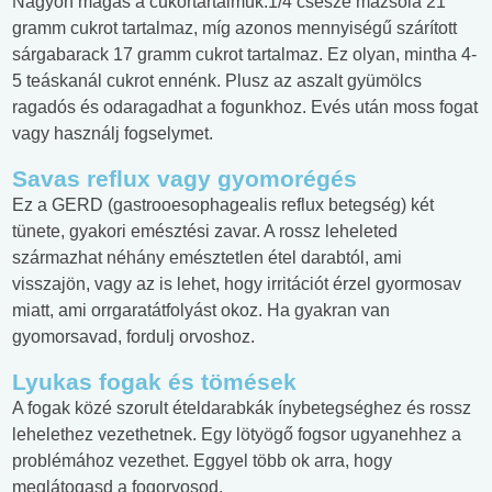
Nagyon magas a cukortartalmuk.1/4 csésze mazsola 21
gramm cukrot tartalmaz, míg azonos mennyiségű szárított
sárgabarack 17 gramm cukrot tartalmaz. Ez olyan, mintha 4-
5 teáskanál cukrot ennénk. Plusz az aszalt gyümölcs
ragadós és odaragadhat a fogunkhoz. Evés után moss fogat
vagy használj fogselymet.
Savas reflux vagy gyomorégés
Ez a GERD (gastrooesophagealis reflux betegség) két
tünete, gyakori emésztési zavar. A rossz leheleted
származhat néhány emésztetlen étel darabtól, ami
visszajön, vagy az is lehet, hogy irritációt érzel gyormosav
miatt, ami orrgaratátfolyást okoz. Ha gyakran van
gyomorsavad, fordulj orvoshoz.
Lyukas fogak és tömések
A fogak közé szorult ételdarabkák ínybetegséghez és rossz
lehelethez vezethetnek. Egy lötyögő fogsor ugyanehhez a
problémához vezethet. Eggyel több ok arra, hogy
meglátogasd a fogorvosod.