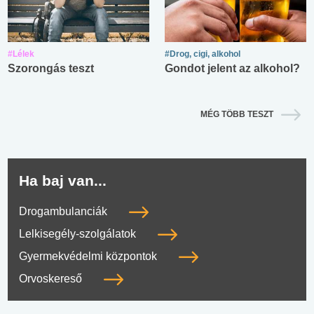
#Lélek
#Drog, cigi, alkohol
Szorongás teszt
Gondot jelent az alkohol?
MÉG TÖBB TESZT
Ha baj van...
Drogambulanciák
Lelkisegély-szolgálatok
Gyermekvédelmi központok
Orvoskereső