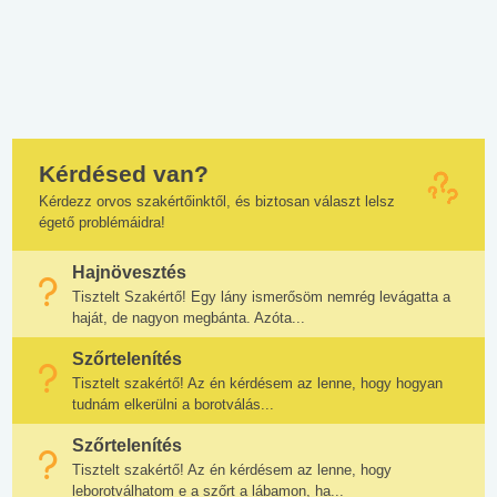
Kérdésed van?
Kérdezz orvos szakértőinktől, és biztosan választ lelsz
égető problémáidra!
Hajnövesztés
Tisztelt Szakértő! Egy lány ismerősöm nemrég levágatta a
haját, de nagyon megbánta. Azóta...
Szőrtelenítés
Tisztelt szakértő! Az én kérdésem az lenne, hogy hogyan
tudnám elkerülni a borotválás...
Szőrtelenítés
Tisztelt szakértő! Az én kérdésem az lenne, hogy
leborotválhatom e a szőrt a lábamon, ha...