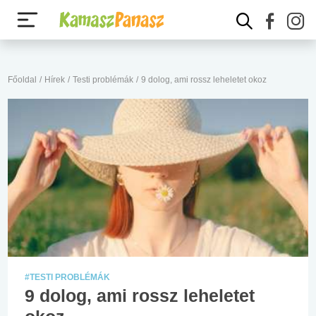
Főoldal
/
Hírek
/
Testi problémák
/
9 dolog, ami rossz leheletet okoz
#TESTI PROBLÉMÁK
9 dolog, ami rossz leheletet