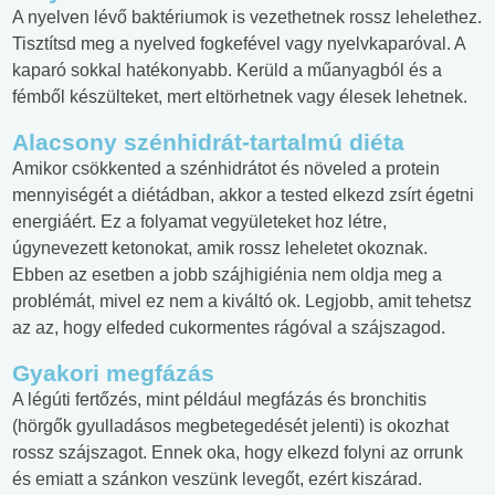
A nyelven lévő baktériumok is vezethetnek rossz lehelethez.
Tisztítsd meg a nyelved fogkefével vagy nyelvkaparóval. A
kaparó sokkal hatékonyabb. Kerüld a műanyagból és a
fémből készülteket, mert eltörhetnek vagy élesek lehetnek.
Alacsony szénhidrát-tartalmú diéta
Amikor csökkented a szénhidrátot és növeled a protein
mennyiségét a diétádban, akkor a tested elkezd zsírt égetni
energiáért. Ez a folyamat vegyületeket hoz létre,
úgynevezett ketonokat, amik rossz leheletet okoznak.
Ebben az esetben a jobb szájhigiénia nem oldja meg a
problémát, mivel ez nem a kiváltó ok. Legjobb, amit tehetsz
az az, hogy elfeded cukormentes rágóval a szájszagod.
Gyakori megfázás
A légúti fertőzés, mint például megfázás és bronchitis
(hörgők gyulladásos megbetegedését jelenti) is okozhat
rossz szájszagot. Ennek oka, hogy elkezd folyni az orrunk
és emiatt a szánkon veszünk levegőt, ezért kiszárad.