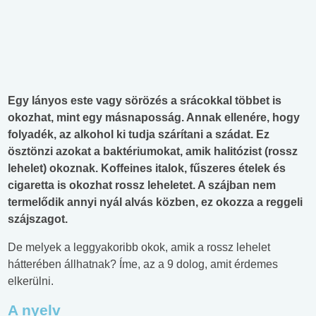
Egy lányos este vagy sörözés a srácokkal többet is
okozhat, mint egy másnaposság. Annak ellenére, hogy
folyadék, az alkohol ki tudja szárítani a szádat. Ez
ösztönzi azokat a baktériumokat, amik halitózist (rossz
lehelet) okoznak. Koffeines italok, fűszeres ételek és
cigaretta is okozhat rossz leheletet. A szájban nem
termelődik annyi nyál alvás közben, ez okozza a reggeli
szájszagot.
De melyek a leggyakoribb okok, amik a rossz lehelet
hátterében állhatnak? Íme, az a 9 dolog, amit érdemes
elkerülni.
A nyelv