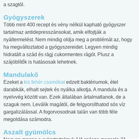
a szagtól.
Gyógyszerek
Több mint 400 recept és vény nélkül kapható gyógyszer
tartalmaz antidepresszánsokat, amik elfojtják a
nyáltermelést. Nem mindig oldja meg a problémát az, hogy
ha megváltoztatod a gyógyszereidet. Legyen mindig
hidratált a szád és rágj cukormentes rágót. Plusz a
szájöblítők is hatásosak lehetnek.
Mandulakő
Ezeket a
kis fehér csomókat
edzett baktériumok, étel
darabkák, elhalt sejtek és nyálka alkotja. A mandula és a
nyelvvég között van. Ezek általában ártalmatlanok, de a
szaguk nem. Leválik magától, de felgyorsíthatod sós víz
gargalizálással. A fogorvosodnak talán van több féle
megoldása számodra.
Aszalt gyümölcs