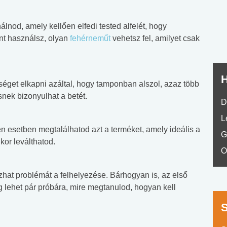
No.42
álnod, amely kellően elfedi tested alfelét, hogy
nt használsz, olyan
fehérneműt
vehetsz fel, amilyet csak
H
éget elkapni azáltal, hogy tamponban alszol, azaz több
snek bizonyulhat a betét.
D
L
en esetben megtalálhatod azt a terméket, amely ideális a
G
or leválthatod.
O
hat problémát a felhelyezése. Bárhogyan is, az első
ehet pár próbára, mire megtanulod, hogyan kell