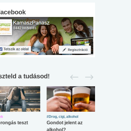
Facebook
szteld a tudásod!
ek
#Drog, cigi, alkohol
#Zöldövezet
rongás teszt
Gondot jelent az
Mekkora az ö
alkohol?
lábnyomod?