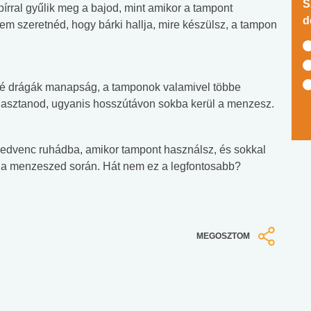
S
írral gyűlik meg a bajod, mint amikor a tampont
d
em szeretnéd, hogy bárki hallja, mire készülsz, a tampon
gé drágák manapság, a tamponok valamivel többe
választanod, ugyanis hosszútávon sokba kerül a menzesz.
 kedvenc ruhádba, amikor tampont használsz, és sokkal
 menzeszed során. Hát nem ez a legfontosabb?
MEGOSZTOM