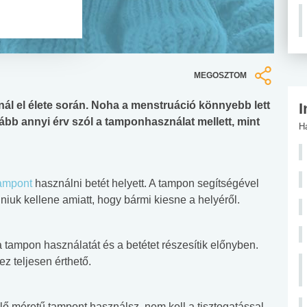
MEGOSZTOM
l el élete során. Noha a menstruáció könnyebb lett
I
ább annyi érv szól a tamponhasználat mellett, mint
H
ampont
használni betét helyett. A tampon segítségével
uk kellene amiatt, hogy bármi kiesne a helyéről.
 tampon használatát és a betétet részesítik előnyben.
ez teljesen érthető.
ő méretű tampont használsz, nem kell a tisztogatással