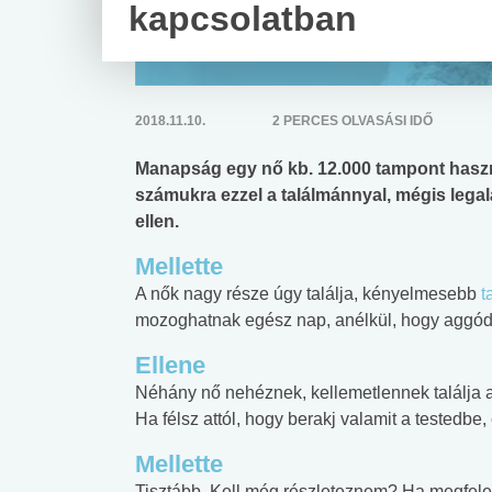
kapcsolatban
2018.11.10.
2 PERCES OLVASÁSI IDŐ
Manapság egy nő kb. 12.000 tampont haszná
számukra ezzel a találmánnyal, mégis legal
ellen.
Mellette
A nők nagy része úgy találja, kényelmesebb
t
mozoghatnak egész nap, anélkül, hogy aggódni
Ellene
Néhány nő nehéznek, kellemetlennek találja a
Ha félsz attól, hogy berakj valamit a testedbe, 
Mellette
Tisztább. Kell még részleteznem? Ha megfelel