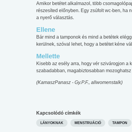
Amikor betétet alkalmazol, több csomagolópap
részesíted előnyben. Egy zsúfolt wc-ben, ha n
a nyerő választás.
Ellene
Bár mind a tamponok és mind a betétek elég
kerülnek, szóval lehet, hogy a betétet kéne 
Mellette
Kisebb az esély arra, hogy vér szivárogjon a
szabadabban, magabiztosabban mozoghatsz a
(KamaszPanasz - Gy.P.F., allwomenstalk)
Kapcsolódó címkék
LÁNYOKNAK
MENSTRUÁCIÓ
TAMPON