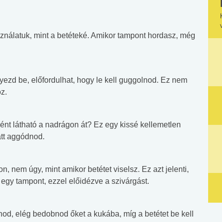
nálatuk, mint a betéteké. Amikor tampont hordasz, még
yezd be, előfordulhat, hogy le kell guggolnod. Ez nem
z.
ént látható a nadrágon át? Ez egy kissé kellemetlen
att aggódnod.
n, nem úgy, mint amikor betétet viselsz. Ez azt jelenti,
egy tampont, ezzel előidézve a szivárgást.
d, elég bedobnod őket a kukába, míg a betétet be kell