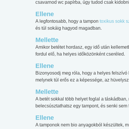
csavarnod wc papírba, úgy tudod csak kidobni
Ellene
A legfontosabb, hogy a tampon
toxikus sokk 
és túl sokáig hagyod magadban.
Mellette
Amikor betétet hordasz, egy idő után kellem
fordul elő, ha helyes időközönként cseréled.
Ellene
Bizonyosodj meg róla, hogy a helyes felszív
melynek túl erős ez a képessége, az hüvely
Mellette
A betét sokkal több helyet foglal a táskádban,
belecsúsztathatsz egy tampont, és senki sem 
 alkohol
#Zöldövezet
#Betegségek
Ellene
lent az
Mekkora az ökológiai
Elsősegély
A tamponok nem bio anyagokból készültek, mi
lábnyomod?
tudásteszt