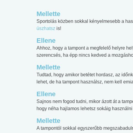
Mellette
Sportolás közben sokkal kényelmesebb a hasz
úszhatsz
is!
Ellene
Ahhoz, hogy a tampont a megfelelő helyre hel
szerencsés, ha épp nincs kedved a mozgásho
Mellette
Tudtad, hogy amikor betétet hordasz, az időnk
lehet, de ha tampont használsz, nem kell emi
Ellene
Sajnos nem fogod tudni, mikor ázott át a tampo
hogy néha hajlamos lehetsz sokáig használni 
Mellette
A tampontól sokkal egyszerűbb megszabadulno