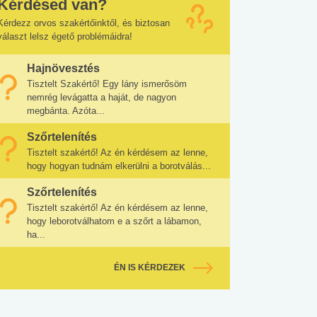
Kérdésed van?
Kérdezz orvos szakértőinktől, és biztosan
választ lelsz égető problémáidra!
Hajnövesztés
Tisztelt Szakértő! Egy lány ismerősöm
nemrég levágatta a haját, de nagyon
megbánta. Azóta...
Szőrtelenítés
Tisztelt szakértő! Az én kérdésem az lenne,
hogy hogyan tudnám elkerülni a borotválás...
Szőrtelenítés
Tisztelt szakértő! Az én kérdésem az lenne,
hogy leborotválhatom e a szőrt a lábamon,
ha...
ÉN IS KÉRDEZEK