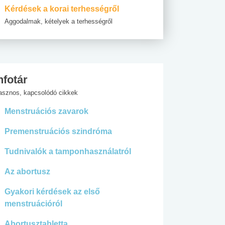
Kérdések a korai terhességről
Aggodalmak, kételyek a terhességről
nfotár
asznos, kapcsolódó cikkek
Menstruációs zavarok
Premenstruációs szindróma
Tudnivalók a tamponhasználatról
Az abortusz
Gyakori kérdések az első
menstruációról
Abortusztabletta