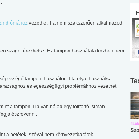
.
szindrómához
vezethet, ha nem szakszerűen alkalmazod,
etlen szagot érezhetsz. Ez tampon használata közben nem
ó képességű tampont használod. Ha olyat használsz
Te
szárazsághoz és egészségügyi problémákhoz vezethet.
 mint a tampon. Ha van nálad egy tolltartó, simán
fogja észrevenni.
#Suli, munka
#Suli, munka
#Lél
Angol középfokú
Internet-függőség
Szo
nt a betétek, szóval nem környezetbarátok.
nyelvvizsga teszt -
teszt