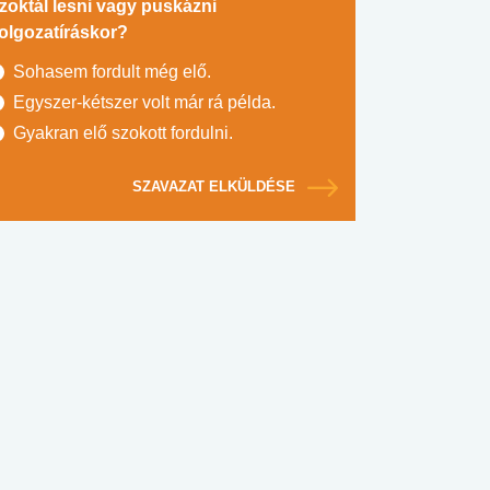
zoktál lesni vagy puskázni
olgozatíráskor?
Sohasem fordult még elő.
Egyszer-kétszer volt már rá példa.
Gyakran elő szokott fordulni.
SZAVAZAT ELKÜLDÉSE