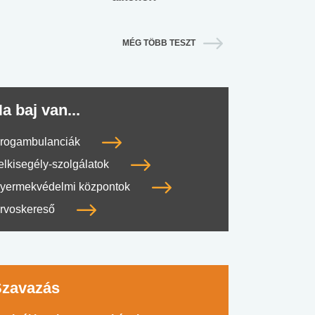
MÉG TÖBB TESZT
a baj van...
rogambulanciák
elkisegély-szolgálatok
yermekvédelmi központok
rvoskereső
Szavazás