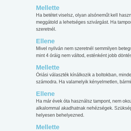
Mellette
Ha betétet viselsz, olyan alsóneműt kell haszn
meggátold a lehetséges szivárgást. Ha tampo
szeretnél.
Ellene
Mivel nyilván nem szeretnél semmilyen betegs
mint 4 óráig nem váltod, esténként jobb dönté
Mellette
Óriási választék kínálkozik a boltokban, mind
számodra. Ha valamelyik kényelmetlen, bármik
Ellene
Ha már évek óta használsz tampont, nem okoz
alkalommal akadhatnak nehézségek. Szükség l
helyesen behelyezned.
Mellette