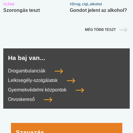
#Lélek
#Drog, cigi, alkohol
Szorongás teszt
Gondot jelent az alkohol?
MÉG TÖBB TESZT
Ha baj van...
Drogambulanciák
Lelkisegély-szolgálatok
Gyermekvédelmi központok
Orvoskereső
Szavazás