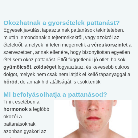
Okozhatnak a gyorsételek pattanást?
Egyesek javulást tapasztalnak pattanások tekintetében,
miután lemondanak a tejtermékekről, vagy azokról az
ételekről, amelyek hirtelen megemelik a
vércukorszintet
a
szervezetben, annak ellenére, hogy bizonyítottan egyetlen
étel sem okoz pattanást. Ettől függetlenül jó ötlet, ha sok
gyümölcsöt
,
zöldséget
fogyasztasz, és kevesebb cukros
dolgot, melyek nem csak nem látják el kellő tápanyaggal a
bőröd
, de annak hidratáltságát is csökkentik.
Mi befolyásolhatja a pattanásod?
Tinik esetében a
hormonok
a legfőbb
okozói a
pattanásoknak,
azonban gyakori az