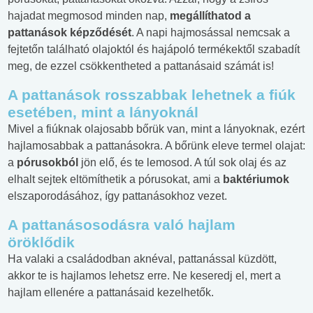
hajadat megmosod minden nap,
megállíthatod a
pattanások képződését
. A napi hajmosással nemcsak a
fejtetőn található olajoktól és hajápoló termékektől szabadít
meg, de ezzel csökkentheted a pattanásaid számát is!
A pattanások rosszabbak lehetnek a fiúk
esetében, mint a lányoknál
Mivel a fiúknak olajosabb bőrük van, mint a lányoknak, ezért
hajlamosabbak a pattanásokra. A bőrünk eleve termel olajat:
a
pórusokból
jön elő, és te lemosod. A túl sok olaj és az
elhalt sejtek eltömíthetik a pórusokat, ami a
baktériumok
elszaporodásához, így pattanásokhoz vezet.
A pattanásosodásra való hajlam
öröklődik
Ha valaki a családodban aknéval, pattanással küzdött,
akkor te is hajlamos lehetsz erre. Ne keseredj el, mert a
hajlam ellenére a pattanásaid kezelhetők.