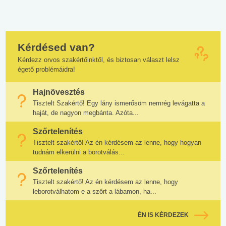
Kérdésed van?
Kérdezz orvos szakértőinktől, és biztosan választ lelsz
égető problémáidra!
Hajnövesztés
Tisztelt Szakértő! Egy lány ismerősöm nemrég levágatta a
haját, de nagyon megbánta. Azóta...
Szőrtelenítés
Tisztelt szakértő! Az én kérdésem az lenne, hogy hogyan
tudnám elkerülni a borotválás...
Szőrtelenítés
Tisztelt szakértő! Az én kérdésem az lenne, hogy
leborotválhatom e a szőrt a lábamon, ha...
ÉN IS KÉRDEZEK