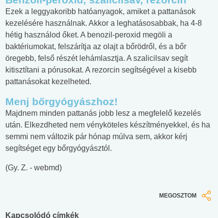
Ezek a leggyakoribb hatóanyagok, amiket a pattanások
kezelésére használnak. Akkor a leghatásosabbak, ha 4-8
hétig használod őket. A benozil-peroxid megöli a
baktériumokat, felszárítja az olajt a bőrödről, és a bőr
öregebb, felső részét lehámlasztja. A szalicilsav segít
kitisztítani a pórusokat. A rezorcin segítségével a kisebb
pattanásokat kezelheted.
Menj bőrgyógyászhoz!
Majdnem minden pattanás jobb lesz a megfelelő kezelés
után. Elkezdheted nem vényköteles készítményekkel, és ha
semmi nem változik pár hónap múlva sem, akkor kérj
segítséget egy bőrgyógyásztól.
(Gy. Z. - webmd)
MEGOSZTOM
Kapcsolódó címkék