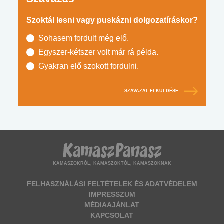
Szoktál lesni vagy puskázni dolgozatíráskor?
Sohasem fordult még elő.
Egyszer-kétszer volt már rá példa.
Gyakran elő szokott fordulni.
SZAVAZAT ELKÜLDÉSE
KAMASZOKRÓL, KAMASZOKTÓL, KAMASZOKNAK
FELHASZNÁLÁSI FELTÉTELEK ÉS ADATVÉDELEM
IMPRESSZUM
MÉDIAAJÁNLAT
KAPCSOLAT