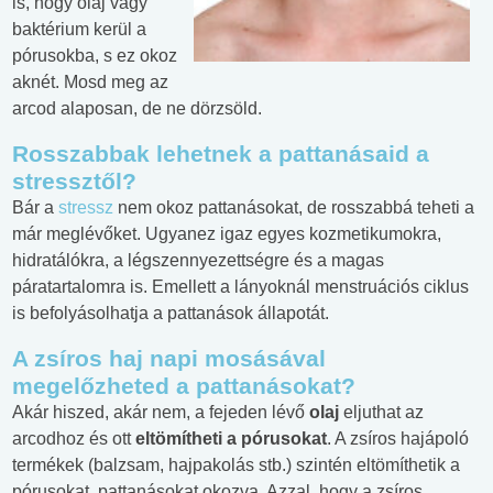
is, hogy olaj vagy
baktérium kerül a
pórusokba, s ez okoz
aknét. Mosd meg az
arcod alaposan, de ne dörzsöld.
Rosszabbak lehetnek a pattanásaid a
stressztől?
Bár a
stressz
nem okoz pattanásokat, de rosszabbá teheti a
már meglévőket. Ugyanez igaz egyes kozmetikumokra,
hidratálókra, a légszennyezettségre és a magas
páratartalomra is. Emellett a lányoknál menstruációs ciklus
is befolyásolhatja a pattanások állapotát.
A zsíros haj napi mosásával
megelőzheted a pattanásokat
?
Akár hiszed, akár nem, a fejeden lévő
olaj
eljuthat az
arcodhoz és ott
eltömítheti a pórusokat
. A zsíros hajápoló
termékek (balzsam, hajpakolás stb.) szintén eltömíthetik a
pórusokat, pattanásokat okozva. Azzal, hogy a zsíros