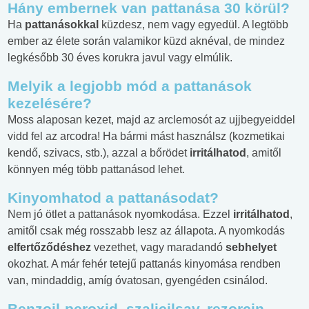
Hány embernek van pattanása 30 körül?
Ha
pattanásokkal
küzdesz, nem vagy egyedül. A legtöbb
ember az élete során valamikor küzd aknéval, de mindez
legkésőbb 30 éves korukra javul vagy elmúlik.
Melyik a legjobb mód a pattanások
kezelésére
?
Moss alaposan kezet, majd az arclemosót az ujjbegyeiddel
vidd fel az arcodra! Ha bármi mást használsz (kozmetikai
kendő, szivacs, stb.), azzal a bőrödet
irritálhatod
, amitől
könnyen még több pattanásod lehet.
Kinyomhatod a pattanásodat?
Nem jó ötlet a pattanások nyomkodása. Ezzel
irritálhatod
,
amitől csak még rosszabb lesz az állapota. A nyomkodás
elfertőződéshez
vezethet, vagy maradandó
sebhelyet
okozhat. A már fehér tetejű pattanás kinyomása rendben
van, mindaddig, amíg óvatosan, gyengéden csinálod.
Benzoil-peroxid, szalicilsav, rezorcin