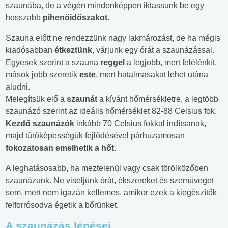
szaunába, de a végén mindenképpen iktassunk be egy
hosszabb
pihenőidőszakot
.
Szauna előtt ne rendezzünk nagy lakmározást, de ha mégis
kiadósabban
étkeztünk
, várjunk egy órát a szaunázással.
Egyesek szerint a szauna
reggel
a legjobb, mert felélénkít,
mások jobb szeretik
este
, mert hatalmasakat lehet utána
aludni.
Melegítsük elő a
szaunát
a kívánt hőmérsékletre, a legtöbb
szaunázó szerint az ideális hőmérséklet 82-88 Celsius fok.
Kezdő szaunázók
inkább 70 Celsius fokkal indítsanak,
majd tűrőképességük fejlődésével párhuzamosan
fokozatosan emelhetik a hőt
.
A leghatásosabb, ha meztelenül vagy csak törölközőben
szaunázunk. Ne viseljünk órát, ékszereket és szemüveget
sem, mert nem igazán kellemes, amikor ezek a kiegészítők
felforrósodva égetik a bőrünket.
A szaunázás lépései