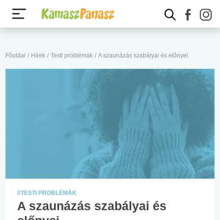
Főoldal
/
Hírek
/
Testi problémák
/
A szaunázás szabályai és előnyei
#TESTI PROBLÉMÁK
A szaunázás szabályai és