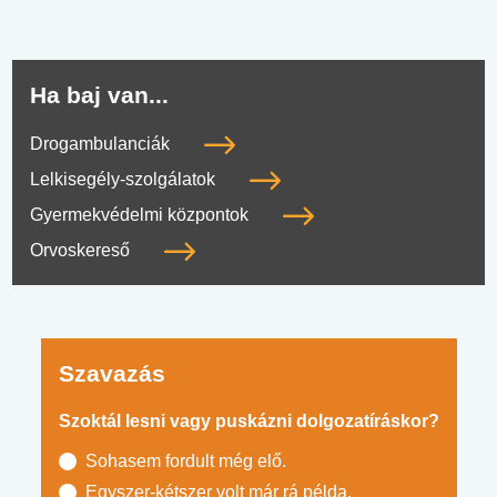
Ha baj van...
Drogambulanciák
Lelkisegély-szolgálatok
Gyermekvédelmi központok
Orvoskereső
Szavazás
Szoktál lesni vagy puskázni dolgozatíráskor?
Sohasem fordult még elő.
Egyszer-kétszer volt már rá példa.