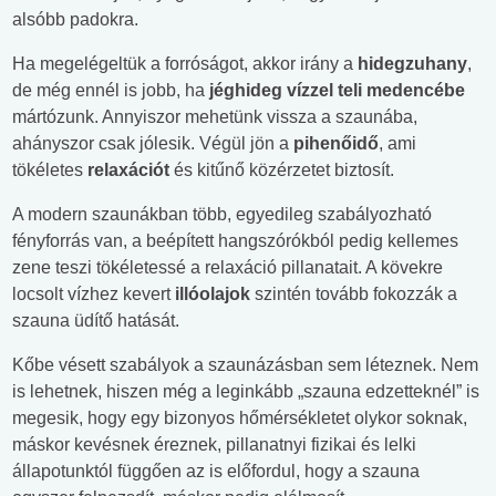
alsóbb padokra.
Ha megelégeltük a forróságot, akkor irány a
hidegzuhany
,
de még ennél is jobb, ha
jéghideg vízzel teli medencébe
mártózunk. Annyiszor mehetünk vissza a szaunába,
ahányszor csak jólesik. Végül jön a
pihenőidő
, ami
tökéletes
relaxációt
és kitűnő közérzetet biztosít.
A modern szaunákban több, egyedileg szabályozható
fényforrás van, a beépített hangszórókból pedig kellemes
zene teszi tökéletessé a relaxáció pillanatait. A kövekre
locsolt vízhez kevert
illóolajok
szintén tovább fokozzák a
szauna üdítő hatását.
Kőbe vésett szabályok a szaunázásban sem léteznek. Nem
is lehetnek, hiszen még a leginkább „szauna edzetteknél” is
megesik, hogy egy bizonyos hőmérsékletet olykor soknak,
máskor kevésnek éreznek, pillanatnyi fizikai és lelki
állapotunktól függően az is előfordul, hogy a szauna