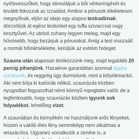
nyírfavesszőket, hogy stimuláljuk a bőr vérkeringését és
tovább fokozzuk az izzadást. Amikor a pórusok tökéletesen
megnyílnak, eljön az ideje egy alapos
testradírnak
:
dörzsöljük át egész testünket egy luffa szivaccsal vagy
kesztyűvel. Az utolsó zuhany legyen meleg, majd egy
hűvösebb, hogy bezárjuk a pórusokat. Amíg a test visszaáll
a normál hőmérsékletre, kerüljük az extrém hideget.
Szauna után
alaposan töröközzünk meg, majd legalább
20
percig pihenjünk
. Hazaérve garantáltan azonnal
ágyba
zuhanunk
, és reggelig úgy durmolunk, mint a kölyökmackó.
Aki nem bírja ki kalóriák nélkül, szaunázás közben
nyugodtan fogyaszthat némi könnyű ropogtatni valót, de a
legfontosabb, hogy szaunázás közben
igyunk sok
folyadékot
, lehetőleg
vizet
.
A szaunában és környékén ne használjunk erős fényeket,
hiszen a vakító éles fény semmiképp nem alkalmas a
relaxációra. Ugyanez vonatkozik a zenére is, a