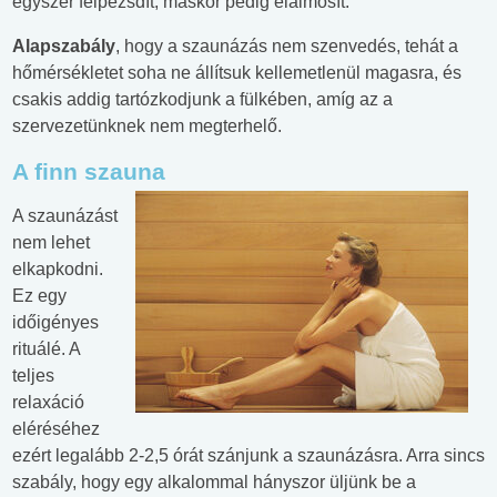
egyszer felpezsdít, máskor pedig elálmosít.
Alapszabály
, hogy a szaunázás nem szenvedés, tehát a
hőmérsékletet soha ne állítsuk kellemetlenül magasra, és
csakis addig tartózkodjunk a fülkében, amíg az a
szervezetünknek nem megterhelő.
A finn szauna
A szaunázást
nem lehet
elkapkodni.
Ez egy
időigényes
rituálé. A
teljes
relaxáció
eléréséhez
ezért legalább 2-2,5 órát szánjunk a szaunázásra. Arra sincs
szabály, hogy egy alkalommal hányszor üljünk be a