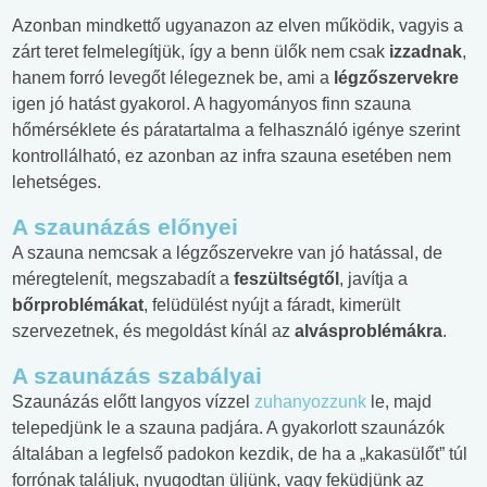
Azonban mindkettő ugyanazon az elven működik, vagyis a
zárt teret felmelegítjük, így a benn ülők nem csak
izzadnak
,
hanem forró levegőt lélegeznek be, ami a
légzőszervekre
igen jó hatást gyakorol. A hagyományos finn szauna
hőmérséklete és páratartalma a felhasználó igénye szerint
kontrollálható, ez azonban az infra szauna esetében nem
lehetséges.
A szaunázás előnyei
A szauna nemcsak a légzőszervekre van jó hatással, de
méregtelenít, megszabadít a
feszültségtől
, javítja a
bőrproblémákat
, felüdülést nyújt a fáradt, kimerült
szervezetnek, és megoldást kínál az
alvásproblémákra
.
A szaunázás szabályai
Szaunázás előtt langyos vízzel
zuhanyozzunk
le, majd
telepedjünk le a szauna padjára. A gyakorlott szaunázók
általában a legfelső padokon kezdik, de ha a „kakasülőt” túl
forrónak találjuk, nyugodtan üljünk, vagy feküdjünk az