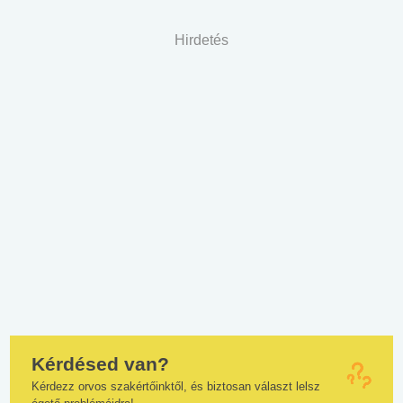
Hirdetés
Kérdésed van?
Kérdezz orvos szakértőinktől, és biztosan választ lelsz