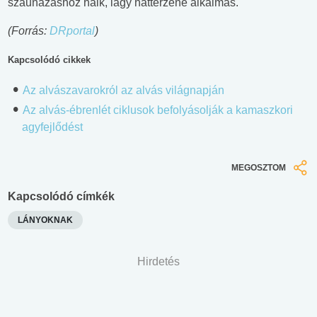
szaunázáshoz halk, lágy háttérzene alkalmas.
(Forrás:
DRportal
)
Kapcsolódó cikkek
Az alvászavarokról az alvás világnapján
Az alvás-ébrenlét ciklusok befolyásolják a kamaszkori
agyfejlődést
MEGOSZTOM
Kapcsolódó címkék
LÁNYOKNAK
Hirdetés