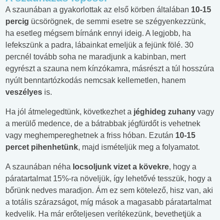
A szaunában a gyakorlottak az első körben általában
10-15
percig
ücsörögnek, de semmi esetre se szégyenkezzünk,
ha esetleg mégsem bírnánk ennyi ideig. A legjobb, ha
lefekszünk a padra, lábainkat emeljük a fejünk fölé. 30
percnél tovább soha ne maradjunk a kabinban, mert
egyrészt a szauna nem kínzókamra, másrészt a túl hosszúra
nyúlt benntartózkodás nemcsak kellemetlen, hanem
veszélyes
is.
Ha jól átmelegedtünk, következhet a
jéghideg zuhany
vagy
a merülő medence, de a bátrabbak jégfürdőt is vehetnek
vagy meghempereghetnek a friss hóban. Ezután
10-15
percet pihenhetünk
, majd ismételjük meg a folyamatot.
A szaunában néha
locsoljunk vizet a kövekre
, hogy a
páratartalmat 15%-ra növeljük, így lehetővé tesszük, hogy a
bőrünk nedves maradjon. Ám ez sem kötelező, hisz van, aki
a totális szárazságot, míg mások a magasabb páratartalmat
kedvelik. Ha már erőteljesen verítékezünk, bevethetjük a