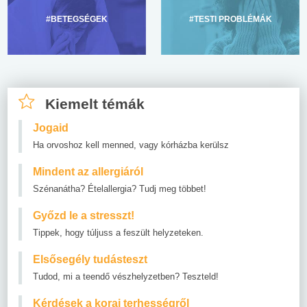
#BETEGSÉGEK
#TESTI PROBLÉMÁK
Kiemelt témák
Jogaid
Ha orvoshoz kell menned, vagy kórházba kerülsz
Mindent az allergiáról
Szénanátha? Ételallergia? Tudj meg többet!
Győzd le a stresszt!
Tippek, hogy túljuss a feszült helyzeteken.
Elsősegély tudásteszt
Tudod, mi a teendő vészhelyzetben? Teszteld!
Kérdések a korai terhességről