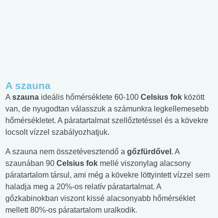
A szauna
A
szauna
ideális hőmérséklete 60-100
Celsius fok
között
van, de nyugodtan válasszuk a számunkra legkellemesebb
hőmérsékletet. A páratartalmat szellőztetéssel és a kövekre
locsolt vízzel szabályozhatjuk.
A szauna nem összetévesztendő a
gőzfürdővel
. A
szaunában 90
Celsius fok
mellé viszonylag alacsony
páratartalom társul, ami még a kövekre löttyintett vízzel sem
haladja meg a 20%-os relatív páratartalmat. A
gőzkabinokban viszont kissé alacsonyabb hőmérséklet
mellett 80%-os páratartalom uralkodik.