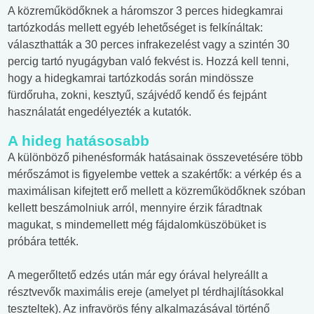
A közreműködőknek a háromszor 3 perces hidegkamrai
tartózkodás mellett egyéb lehetőséget is felkínáltak:
választhatták a 30 perces infrakezelést vagy a szintén 30
percig tartó nyugágyban való fekvést is. Hozzá kell tenni,
hogy a hidegkamrai tartózkodás során mindössze
fürdőruha, zokni, kesztyű, szájvédő kendő és fejpánt
használatát engedélyezték a kutatók.
A hideg hatásosabb
A különböző pihenésformák hatásainak összevetésére több
mérőszámot is figyelembe vettek a szakértők: a vérkép és a
maximálisan kifejtett erő mellett a közreműködőknek szóban
kellett beszámolniuk arról, mennyire érzik fáradtnak
magukat, s mindemellett még fájdalomküszöbüket is
próbára tették.
A megerőltető edzés után már egy órával helyreállt a
résztvevők maximális ereje (amelyet pl térdhajlításokkal
teszteltek). Az infravörös fény alkalmazásával történő