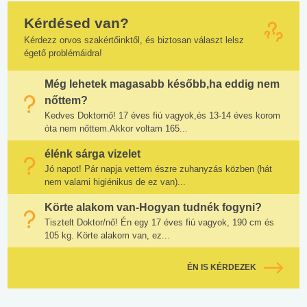
Kérdésed van?
Kérdezz orvos szakértőinktől, és biztosan választ lelsz
égető problémáidra!
Még lehetek magasabb később,ha eddig nem
nőttem?
Kedves Doktornő! 17 éves fiú vagyok,és 13-14 éves korom
óta nem nőttem.Akkor voltam 165...
élénk sárga vizelet
Jó napot! Pár napja vettem észre zuhanyzás közben (hát
nem valami higiénikus de ez van)...
Körte alakom van-Hogyan tudnék fogyni?
Tisztelt Doktor/nő! Én egy 17 éves fiú vagyok, 190 cm és
105 kg. Körte alakom van, ez...
ÉN IS KÉRDEZEK