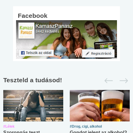
Facebook
Teszteld a tudásod!
#Lélek
#Drog, cigi, alkohol
Szorongás teszt
Gondot jelent az alkohol?