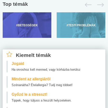
Top témák
#BETEGSÉGEK
#TESTI PROBLÉMÁK
Kiemelt témák
Jogaid
Ha orvoshoz kell menned, vagy kórházba kerülsz
Mindent az allergiáról
Szénanátha? Ételallergia? Tudj meg többet!
Győzd le a stresszt!
Tippek, hogy túljuss a feszült helyzeteken.