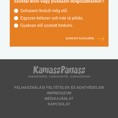
Szoktál lesni vagy puskázni dolgozatíráskor?
Sohasem fordult még elő.
Egyszer-kétszer volt már rá példa.
Gyakran elő szokott fordulni.
SZAVAZAT ELKÜLDÉSE
KAMASZOKRÓL, KAMASZOKTÓL, KAMASZOKNAK
FELHASZNÁLÁSI FELTÉTELEK ÉS ADATVÉDELEM
IMPRESSZUM
MÉDIAAJÁNLAT
KAPCSOLAT