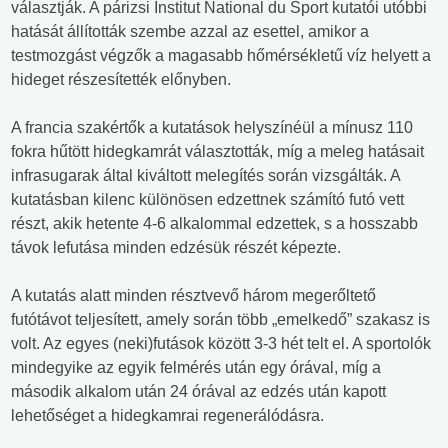
választják. A párizsi Institut National du Sport kutatói utóbbi
hatását állították szembe azzal az esettel, amikor a
testmozgást végzők a magasabb hőmérsékletű víz helyett a
hideget részesítették előnyben.
A francia szakértők a kutatások helyszínéül a mínusz 110
fokra hűtött hidegkamrát választották, míg a meleg hatásait
infrasugarak által kiváltott melegítés során vizsgálták. A
kutatásban kilenc különösen edzettnek számító futó vett
részt, akik hetente 4-6 alkalommal edzettek, s a hosszabb
távok lefutása minden edzésük részét képezte.
A kutatás alatt minden résztvevő három megerőltető
futótávot teljesített, amely során több „emelkedő” szakasz is
volt. Az egyes (neki)futások között 3-3 hét telt el. A sportolók
mindegyike az egyik felmérés után egy órával, míg a
második alkalom után 24 órával az edzés után kapott
lehetőséget a hidegkamrai regenerálódásra.