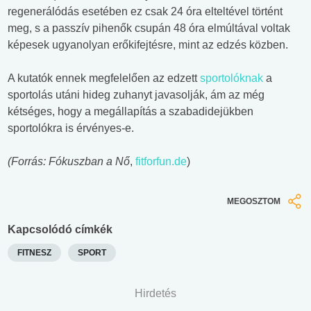
regenerálódás esetében ez csak 24 óra elteltével történt
meg, s a passzív pihenők csupán 48 óra elmúltával voltak
képesek ugyanolyan erőkifejtésre, mint az edzés közben.
A kutatók ennek megfelelően az edzett
sportolóknak
a
sportolás utáni hideg zuhanyt javasolják, ám az még
kétséges, hogy a megállapítás a szabadidejükben
sportolókra is érvényes-e.
(Forrás: Fókuszban a Nő
,
fitforfun.de
)
MEGOSZTOM
Kapcsolódó címkék
FITNESZ
SPORT
Hirdetés